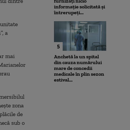
nul dintre
furnizați nicio
informație solicitată și
întrerupeți...
unitate
”, a
5
ar mai
Anchetă la un spital
din cauza numărului
 Marianelor
mare de concedii
erau
medicale în plin sezon
estival...
bmersibilul
meşte zona
plăcile de
necă sub o