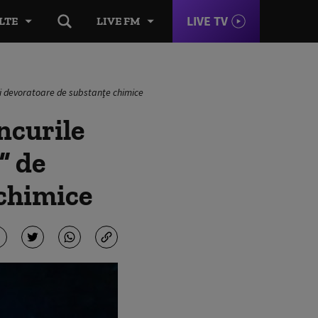
LIVE TV
LTE
LIVE FM
ri devoratoare de substanţe chimice
ncurile
” de
 chimice