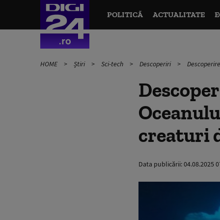
POLITICĂ
ACTUALITATE
E
HOME
Știri
Sci-tech
Descoperiri
Descoperire
Descoperi
Oceanului
creaturi 
Data publicării:
04.08.2025 0