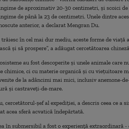
lungime de aproximativ 20-30 centimetri, şi scoici de
lungime de până la 23 de centimetri. Unele dintre aces
noscute anterior, a declarat Mengran Du.
 trăiesc în cel mai dur mediu, aceste forme de viaţă a
ască şi să prospere”, a adăugat cercetătoarea chineză
cosisteme au fost descoperite şi unele animale care n
e chimice, ci cu materie organică şi cu vieţuitoare m
enite de la adâncimi mai mici, inclusiv anemone-de
ură şi castraveţi-de-mare.
 cercetătorul-şef al expediţiei, a descris ceea ce a s
tat acea sferă acvatică îndepărtată.
a în submersibil a fost o experienţă extraordinară - 