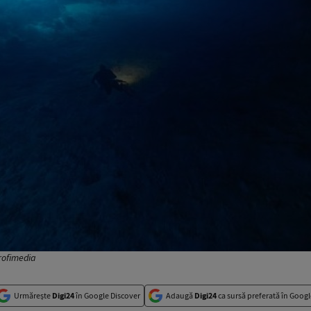
Profimedia
Urmărește
Digi24
în Google Discover
Adaugă
Digi24
ca sursă preferată în Googl