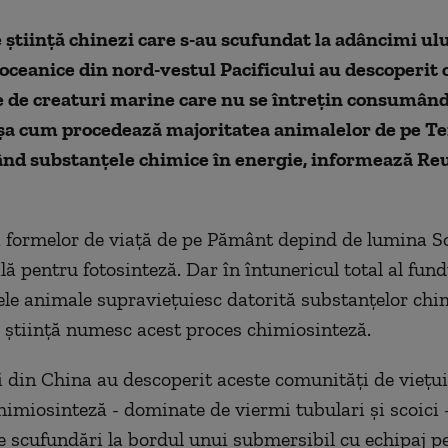
ştiinţă chinezi care s-au scufundat la adâncimi ulu
oceanice din nord-vestul Pacificului au descoperit
re de creaturi marine care nu se întreţin consumân
şa cum procedează majoritatea animalelor de pe Ter
nd substanţele chimice în energie, informează Reu
 formelor de viaţă de pe Pământ depind de lumina So
lă pentru fotosinteză. Dar în întunericul total al fund
ele animale supravieţuiesc datorită substanţelor chi
ştiinţă numesc acest proces chimiosinteză.
i din China au descoperit aceste comunităţi de vieţu
himiosinteză - dominate de viermi tubulari şi scoici 
de scufundări la bordul unui submersibil cu echipaj p