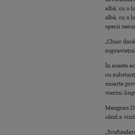
albă, cu o 
albă, cu o 
specii necu
„Chiar dacă
supravieţui
În aceste e
cu substanţ
moarte prov
viermi-ling
Mengran Du,
când a vizi
„Scufundare