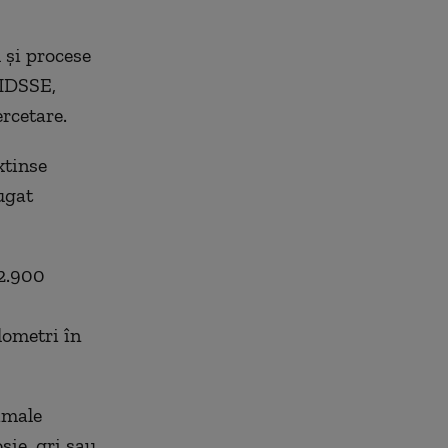
l şi procese
 IDSSE,
rcetare.
xtinse
ugat
2.900
lometri în
imale
şie, gri sau