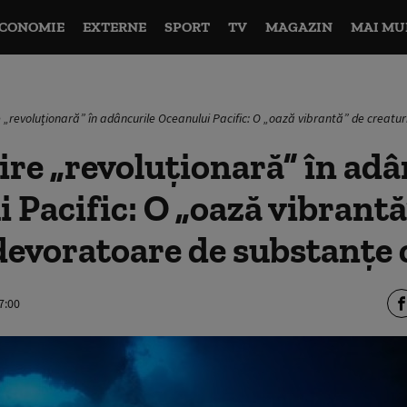
CONOMIE
EXTERNE
SPORT
TV
MAGAZIN
MAI MU
 „revoluționară” în adâncurile Oceanului Pacific: O „oază vibrantă” de creatu
re „revoluționară” în adâ
 Pacific: O „oază vibrantă
devoratoare de substanţe
7:00