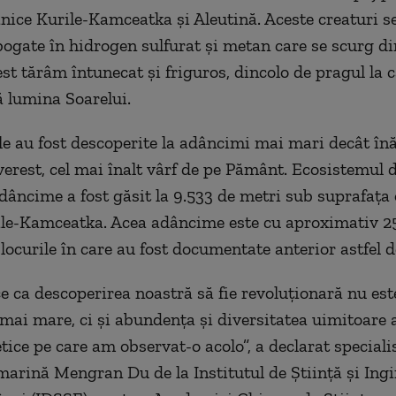
anice Kurile-Kamceatka şi Aleutină. Aceste creaturi s
 bogate în hidrogen sulfurat şi metan care se scurg d
est tărâm întunecat şi friguros, dincolo de pragul la 
 lumina Soarelui.
e au fost descoperite la adâncimi mai mari decât în
erest, cel mai înalt vârf de pe Pământ. Ecosistemul d
âncime a fost găsit la 9.533 de metri sub suprafaţa 
ile-Kamceatka. Acea adâncime este cu aproximativ 
locurile în care au fost documentate anterior astfel 
ce ca descoperirea noastră să fie revoluţionară nu est
ai mare, ci şi abundenţa şi diversitatea uimitoare a
tice pe care am observat-o acolo”, a declarat speciali
arină Mengran Du de la Institutul de Ştiinţă şi Ingi