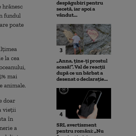
despăgubiri pentru
e hrănesc
secetă, iar apoi a
vândut...
in fundul
care poate
ălţimea
3
e la cea
„Anna, ţine-ţi prostul
oceanului,
acasă!”. Val de reacții
după ce un bărbat a
25% mai
desenat o declarație...
de animale.
e doar
 vieţii
4
sta în
SRI, avertisment
nerie a
pentru români: „Nu