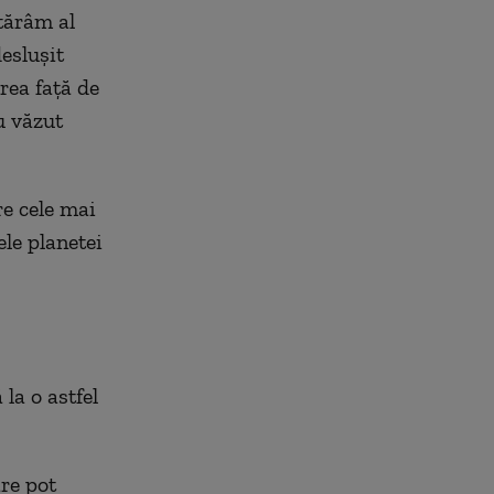
tărâm al
desluşit
rea faţă de
u văzut
re cele mai
ele planetei
la o astfel
re pot