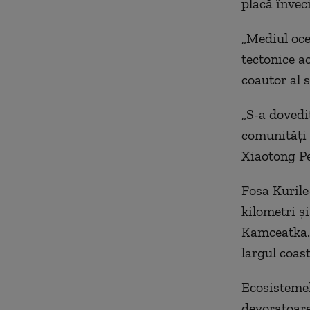
placă învec
„Mediul ocea
tectonice a
coautor al 
„S-a dovedi
comunităţi 
Xiaotong P
Fosa Kurile
kilometri şi
Kamceatka. 
largul coast
Ecosistemel
devoratoare