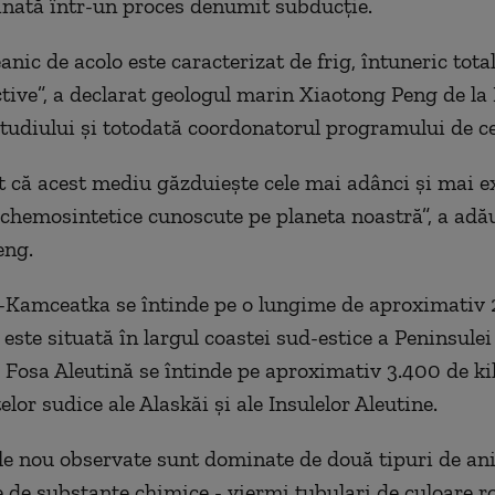
inată într-un proces denumit subducţie.
nic de acolo este caracterizat de frig, întuneric tota
ctive”, a declarat geologul marin Xiaotong Peng de la
studiului şi totodată coordonatorul programului de ce
t că acest mediu găzduieşte cele mai adânci şi mai e
chemosintetice cunoscute pe planeta noastră”, a adă
eng.
-Kamceatka se întinde pe o lungime de aproximativ 
 este situată în largul coastei sud-estice a Peninsulei
Fosa Aleutină se întinde pe aproximativ 3.400 de ki
elor sudice ale Alaskăi şi ale Insulelor Aleutine.
e nou observate sunt dominate de două tipuri de an
 de substanţe chimice - viermi tubulari de culoare ro