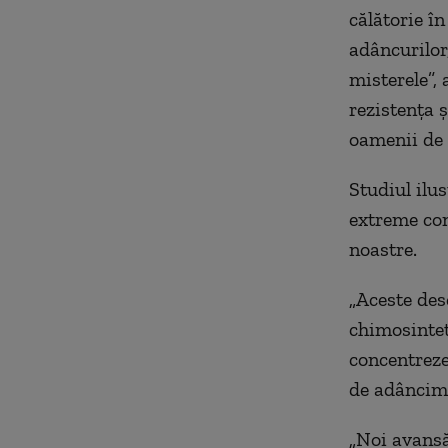
călătorie î
adâncurilor,
misterele”,
rezistenţa 
oamenii de 
Studiul ilus
extreme cond
noastre.
„Aceste des
chimosintet
concentreze
de adâncime
„Noi avansă