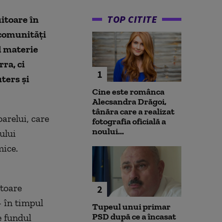
TOP CITITE
itoare în
 comunităţi
d materie
ra, ci
1
ters şi
Cine este românca
Alecsandra Drăgoi,
tânăra care a realizat
arelui, care
fotografia oficială a
noului...
ului
mice.
itoare
2
- în timpul
Tupeul unui primar
PSD după ce a încasat
e fundul