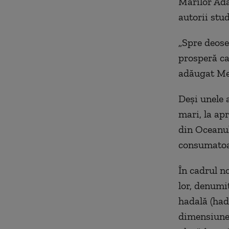
Mărilor Adâ
autorii stu
„Spre deose
prosperă ca
adăugat Men
Deşi unele 
mari, la ap
din Oceanul
consumatoa
În cadrul no
lor, denumi
hadală (had
dimensiunea