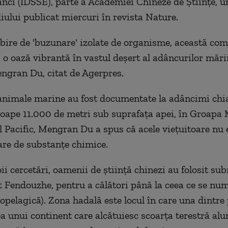
nci (IDSSE), parte a Academiei Chineze de Ştiinţe, u
diului publicat miercuri în revista Nature.
bire de 'buzunare' izolate de organisme, această com
 o oază vibrantă în vastul deşert al adâncurilor mării
gran Du, citat de Agerpres.
animale marine au fost documentate la adâncimi chi
roape 11.000 de metri sub suprafaţa apei, în Groapa
 Pacific, Mengran Du a spus că acele vieţuitoare nu 
re de substanţe chimice.
ii cercetări, oamenii de ştiinţă chinezi au folosit su
t Fendouzhe, pentru a călători până la ceea ce se nu
opelagică). Zona hadală este locul în care una dintre 
 unui continent care alcătuiesc scoarţa terestră alu