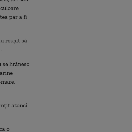
 culoare
tea par a fi
u reuşit să
.
u se hrănesc
arine
-mare,
imţit atunci
ca o