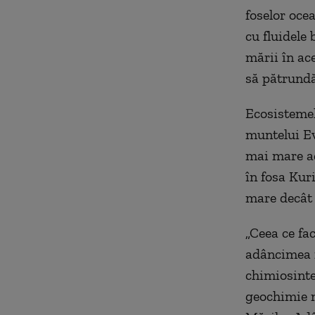
foselor oce
cu fluidele
mării în ac
să pătrundă
Ecosistemel
muntelui Ev
mai mare ad
în fosa Kur
mare decât 
„Ceea ce fa
adâncimea m
chimiosinte
geochimie m