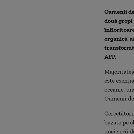
Oamenii de 
două gropi 
înfloritoa
organică, a
transformâ
AFP.
Majoritatea
este esenţia
oceanic, un
Oamenii de 
Cercetători
bazate pe c
unei serii 