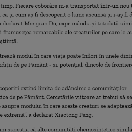
n timp. Fiecare coborâre m-a transportat într-un nou 
 ca şi cum aş fi descoperit o lume ascunsă şi i-aş fi 
 a declarat Mengran Du, exprimându-şi totodată uimi
şi frumuseţea remarcabile ale creaturilor pe care le-a
ştiinţă.
trează modul în care viaţa poate înflori în unele dint
iţii de pe Pământ - şi, potenţial, dincolo de frontier
coperiri extind limita de adâncime a comunităţilor
ice de pe Pământ. Cercetările viitoare ar trebui să se
 asupra modului în care aceste creaturi se adaptează 
 extremă”, a declarat Xiaotong Peng.
m sugestia că alte comunităţi chemosintetice simila