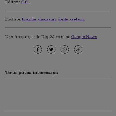
Editor :
G.C.
Etichete:
brazilia
dinozauri
fosile
cretacic
Urmărește știrile Digi24.ro și pe
Google News
Te-ar putea interesa și:
Un elicopter s-a prăbușit
în Rio de Janeiro: 4 oameni
au murit, 3 fiind turiste
din aceeaşi familie