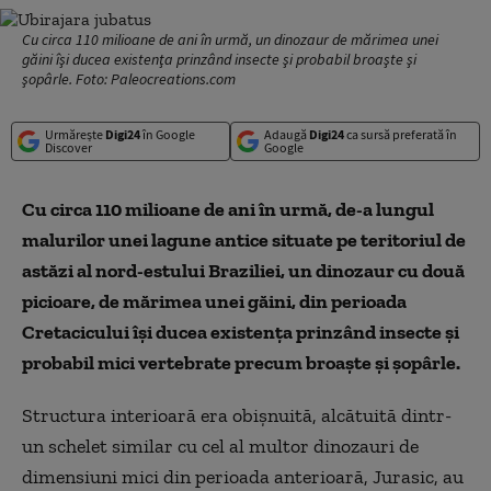
Cu circa 110 milioane de ani în urmă, un dinozaur de mărimea unei
găini îşi ducea existenţa prinzând insecte şi probabil broaşte şi
şopârle. Foto: Paleocreations.com
Urmărește
Digi24
în Google
Adaugă
Digi24
ca sursă preferată în
Discover
Google
Cu circa 110 milioane de ani în urmă, de-a lungul
malurilor unei lagune antice situate pe teritoriul de
astăzi al nord-estului Braziliei, un dinozaur cu două
picioare, de mărimea unei găini, din perioada
Cretacicului îşi ducea existenţa prinzând insecte şi
probabil mici vertebrate precum broaşte şi şopârle.
Structura interioară era obişnuită, alcătuită dintr-
un schelet similar cu cel al multor dinozauri de
dimensiuni mici din perioada anterioară, Jurasic, au