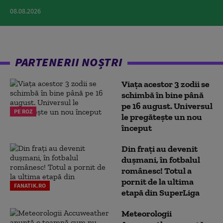
08.08.2026
PARTENERII NOȘTRI
Viața acestor 3 zodii se
schimbă în bine până
pe 16 august. Universul
PE ROZ
le pregătește un nou
început
Din frați au devenit
dușmani, în fotbalul
românesc! Totul a
pornit de la ultima
FANATIK.RO
etapă din SuperLiga
Meteorologii