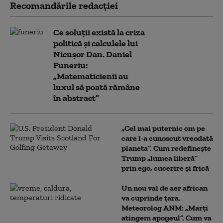
Recomandările redacţiei
Ce soluții există la criza
politică și calculele lui
Nicușor Dan. Daniel
Funeriu:
„Matematicienii au
luxul să poată rămâne
în abstract”
„Cel mai puternic om pe
care l-a cunoscut vreodată
planeta”. Cum redefinește
Trump „lumea liberă”
prin ego, cucerire și frică
Un nou val de aer african
va cuprinde țara.
Meteorolog ANM: „Marți
atingem apogeul”. Cum va