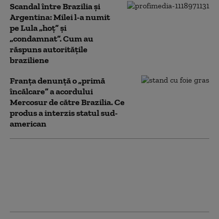
Scandal între Brazilia și
Argentina: Milei l-a numit
pe Lula „hoț” și
„condamnat”. Cum au
răspuns autoritățile
braziliene
Franța denunță o „primă
încălcare” a acordului
Mercosur de către Brazilia. Ce
produs a interzis statul sud-
american
Brazilia nu vrea să
răspundă cu represalii
după noile taxe vamale
impuse de SUA. „Va exista
întotdeauna negociere”