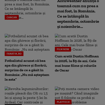
Accuweather anunță o
toamnă cum nu prea a
mai fost, în România.
Ce se întâmplă în
CANCAN
septembrie, octombrie
și noiembrie...
FILM NOW
FANATIK.RO
Cum arată Dustin Hoffman
Fotbalistul acuzat că bea
în 2026, la 89 de ani. Cele
apa din ghivece și florării,
mai bune filme și rolurile
surprins de ce a găsit în
de Oscar
România: „Nu mă așteptam
la asta”
PLAYTECH