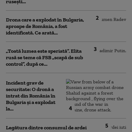
rusești...
2
Drona care a explodat în Bulgaria,
aproape de România, a fost
identificată. Ce arată...
3
„Toată lumea este speriată”. Elita
rusă se teme că FSB „scapă de sub
control”, după ce...
Incident grav de
securitate: O dronă a
intrat din România în
Bulgaria şi a explodat
4
la...
5
Legătura dintre consumul de ardei