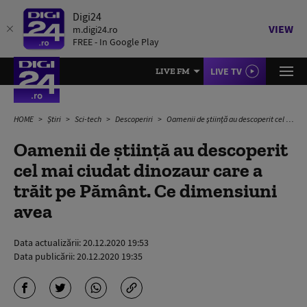
Digi24
VIEW
m.digi24.ro
FREE - In Google Play
LIVE TV
LIVE FM
HOME
Știri
Sci-tech
Descoperiri
Oamenii de știință au descoperit cel mai ciudat dinozaur care a trăit pe Pământ. Ce dimensiuni avea
Oamenii de știință au descoperit
cel mai ciudat dinozaur care a
trăit pe Pământ. Ce dimensiuni
avea
Data actualizării:
20.12.2020 19:53
Data publicării:
20.12.2020 19:35