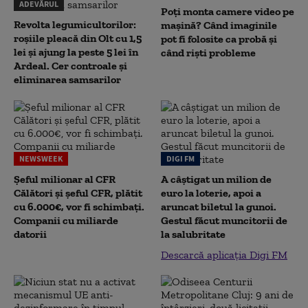
ADEVĂRUL
Poți monta camere video pe
Revolta legumicultorilor:
mașină? Când imaginile
roșiile pleacă din Olt cu 1,5
pot fi folosite ca probă și
lei și ajung la peste 5 lei în
când riști probleme
Ardeal. Cer controale și
eliminarea samsarilor
NEWSWEEK
DIGI FM
Șeful milionar al CFR
A câștigat un milion de
Călători și șeful CFR, plătit
euro la loterie, apoi a
cu 6.000€, vor fi schimbați.
aruncat biletul la gunoi.
Companii cu miliarde
Gestul făcut muncitorii de
datorii
la salubritate
Descarcă aplicația Digi FM