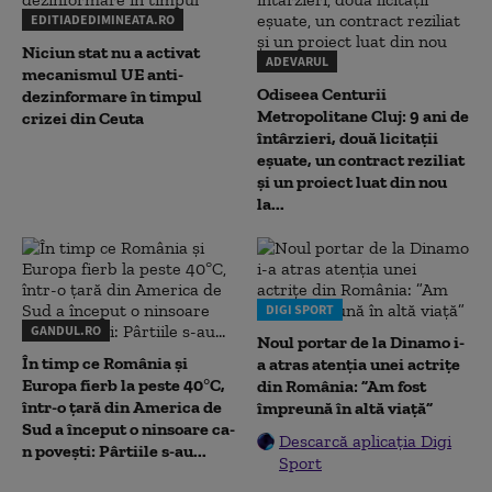
EDITIADEDIMINEATA.RO
Niciun stat nu a activat
ADEVARUL
mecanismul UE anti-
Odiseea Centurii
dezinformare în timpul
Metropolitane Cluj: 9 ani de
crizei din Ceuta
întârzieri, două licitații
eșuate, un contract reziliat
și un proiect luat din nou
la...
DIGI SPORT
GANDUL.RO
Noul portar de la Dinamo i-
În timp ce România și
a atras atenția unei actrițe
Europa fierb la peste 40°C,
din România: ”Am fost
într-o țară din America de
împreună în altă viață”
Sud a început o ninsoare ca-
Descarcă aplicația Digi
n povești: Pârtiile s-au...
Sport