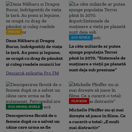
PRO FM
DIGI WORLD
Dana Nălbaru și Dragoș
La câte miliarde ar putea
Bucur, îndrăgostiți de viața
ajunge populația Terrei
la țară. Au pomi și legume,
până în 2070. "Sistemele de
se ocupă cu drag de pământ
susținere a vieții pe planetă
și culeg roadele muncii lor
sunt deja sub presiune"
Descarcă aplicația Pro FM
FILM NOW
DIGI ANIMAL WORLD
Michelle Pfeiffer nu-și mai
Descoperirea făcută de o
dorește să joace în filme. Ce
femeie după ce a salvat un
a cucerit-o total: „E mult
câine care urma sa fie
mai distractiv”