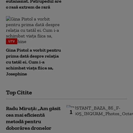
eutanasiat. Patrupedul are
o rasă extrem de rară
UTV
Gina Pistol a vorbit pentru
prima dată despre relația
cu tatăl ei. Cum i-a
schimbat viața fiica sa,
Josephine
Top Citite
Radu Miruță: „Am găsit
1
cea mai eficientă
metodă pentru
doborârea dronelor