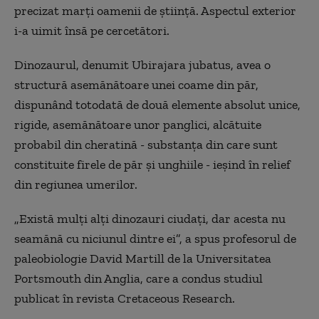
precizat marţi oamenii de ştiinţă. Aspectul exterior
i-a uimit însă pe cercetători.
Dinozaurul, denumit Ubirajara jubatus, avea o
structură asemănătoare unei coame din păr,
dispunând totodată de două elemente absolut unice,
rigide, asemănătoare unor panglici, alcătuite
probabil din cheratină - substanţa din care sunt
constituite firele de păr şi unghiile - ieşind în relief
din regiunea umerilor.
„Există mulţi alţi dinozauri ciudaţi, dar acesta nu
seamănă cu niciunul dintre ei”, a spus profesorul de
paleobiologie David Martill de la Universitatea
Portsmouth din Anglia, care a condus studiul
publicat în revista Cretaceous Research.