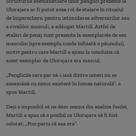
Structurile asemănătoare unor panglici prezente la
Ubirajara ar fi putut avea rol de etalare în ritualul
de împerechere, pentru intimidarea adversarilor sau
a rivalilor masculi, a adăugat Martill. Astfel de
etalări de penaj sunt prezente la exemplarele de sex
masculin (spre exemplu coada înfoiată a păunului),
motiv pentru care Martill a ajuns la concluzia că
acest exemplar de Ubirajara era mascul.
„Panglicile care par să-i iasă dintre umeri nu se
aseamănă cu nimic existent în lumea naturală”, a
spus Martill.
Deşi e imposibil să ne dăm seama din analiza fosilei,
Martill a spus că e posibil ca Ubirajara să fi fost
colorat: „Pun pariu că aşa era”.