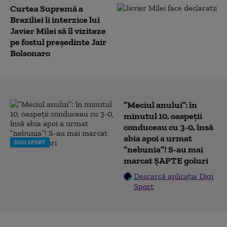
Curtea Supremă a
Braziliei îi interzice lui
Javier Milei să îl viziteze
pe fostul preşedinte Jair
Bolsonaro
”Meciul anului”: în
minutul 10, oaspeții
conduceau cu 3-0, însă
abia apoi a urmat
DIGI SPORT
”nebunia”! S-au mai
marcat ȘAPTE goluri
Descarcă aplicația Digi
Sport