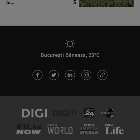
5
la...
București Băneasa, 23°C