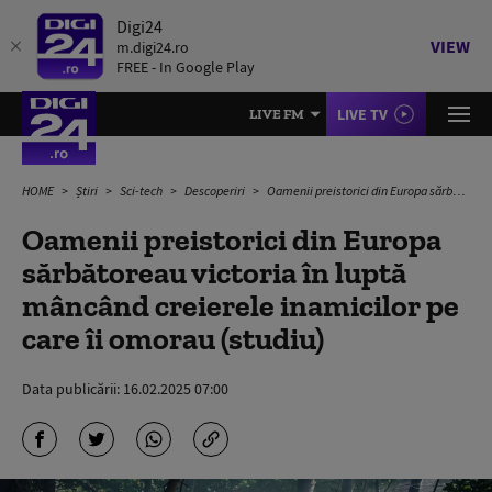
Digi24
VIEW
m.digi24.ro
FREE - In Google Play
LIVE TV
LIVE FM
HOME
Știri
Sci-tech
Descoperiri
Oamenii preistorici din Europa sărbătoreau victoria în luptă mâncând creierele inamicilor pe care îi omorau (studiu)
Oamenii preistorici din Europa
sărbătoreau victoria în luptă
mâncând creierele inamicilor pe
care îi omorau (studiu)
Data publicării:
16.02.2025 07:00