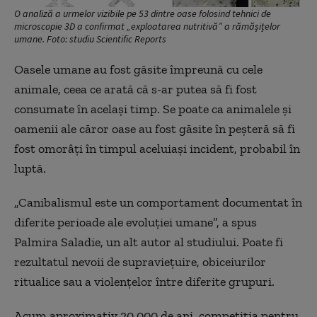
O analiză a urmelor vizibile pe 53 dintre oase folosind tehnici de
microscopie 3D a confirmat „exploatarea nutritivă” a rămășițelor
umane. Foto: studiu Scientific Reports
Oasele umane au fost găsite împreună cu cele
animale, ceea ce arată că s-ar putea să fi fost
consumate în același timp. Se poate ca animalele și
oamenii ale căror oase au fost găsite în peșteră să fi
fost omorâți în timpul aceluiași incident, probabil în
luptă.
„Canibalismul este un comportament documentat în
diferite perioade ale evoluției umane”, a spus
Palmira Saladie, un alt autor al studiului. Poate fi
rezultatul nevoii de supraviețuire, obiceiurilor
ritualice sau a violențelor între diferite grupuri.
Acum aproximativ 20.000 de ani, competiția pentru