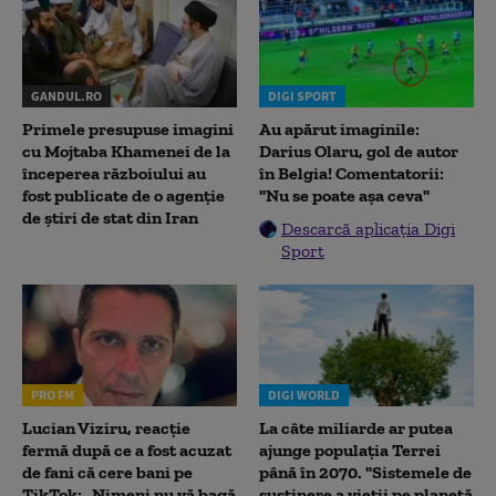
GANDUL.RO
DIGI SPORT
Primele presupuse imagini
Au apărut imaginile:
cu Mojtaba Khamenei de la
Darius Olaru, gol de autor
începerea războiului au
în Belgia! Comentatorii:
fost publicate de o agenție
"Nu se poate așa ceva"
de știri de stat din Iran
Descarcă aplicația Digi
Sport
PRO FM
DIGI WORLD
Lucian Viziru, reacție
La câte miliarde ar putea
fermă după ce a fost acuzat
ajunge populația Terrei
de fani că cere bani pe
până în 2070. "Sistemele de
TikTok: „Nimeni nu vă bagă
susținere a vieții pe planetă