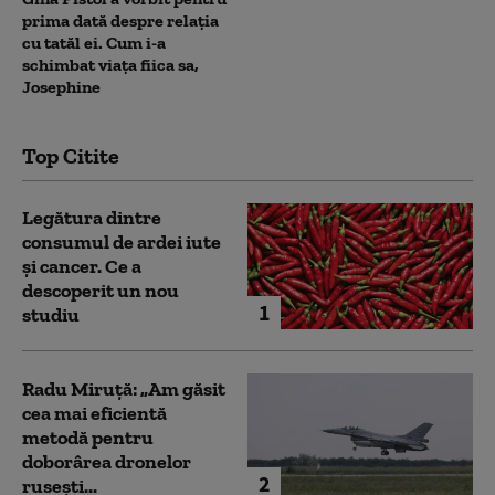
prima dată despre relația
cu tatăl ei. Cum i-a
schimbat viața fiica sa,
Josephine
Top Citite
Legătura dintre
consumul de ardei iute
și cancer. Ce a
descoperit un nou
1
studiu
Radu Miruță: „Am găsit
cea mai eficientă
metodă pentru
doborârea dronelor
2
rusești...