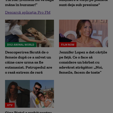
mâna în buzunar!”
sunt deja sub presiune"
Descarcă aplicația Pro FM
DIGI ANIMAL WORLD
FILM NOW
Descoperirea făcută de o
Jennifer Lopez a dat cărțile
femeie după ce a salvat un
pe față. Ce o face să
câine care urma sa fie
considere un bărbat cu
eutanasiat. Patrupedul are
adevărat atrăgător: „Noi,
o rasă extrem de rară
femeile, facem de toate”
UTV
Gina Pistol a vorbit pentru