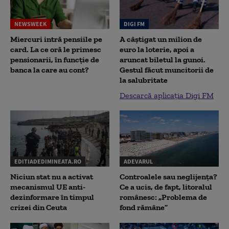
NEWSWEEK
DIGI FM
Miercuri intră pensiile pe
A câștigat un milion de
card. La ce oră le primesc
euro la loterie, apoi a
pensionarii, în funcție de
aruncat biletul la gunoi.
banca la care au cont?
Gestul făcut muncitorii de
la salubritate
Descarcă aplicația Digi FM
EDITIADEDIMINEATA.RO
ADEVARUL
Niciun stat nu a activat
Controalele sau neglijența?
mecanismul UE anti-
Ce a ucis, de fapt, litoralul
dezinformare în timpul
românesc: „Problema de
crizei din Ceuta
fond rămâne”