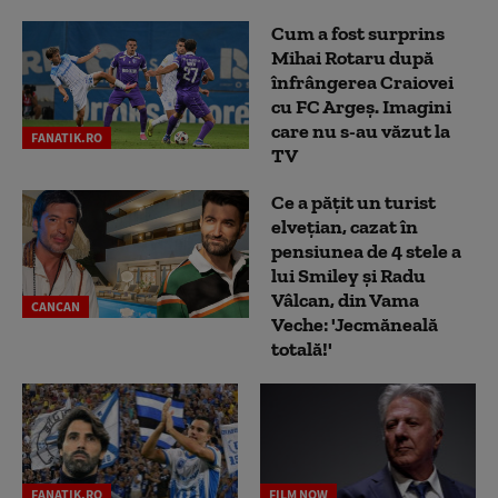
Cum a fost surprins
Mihai Rotaru după
înfrângerea Craiovei
cu FC Argeș. Imagini
care nu s-au văzut la
FANATIK.RO
TV
Ce a pățit un turist
elvețian, cazat în
pensiunea de 4 stele a
lui Smiley și Radu
Vâlcan, din Vama
CANCAN
Veche: 'Jecmăneală
totală!'
FANATIK.RO
FILM NOW