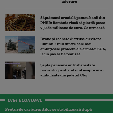
aderare
Săptămână crucială pentru banii din
PNRR: România riscă să piardă peste
750 de milioane de euro. Ce urmează
Drone și rachete distruse cu viteza
luminii: Unul dintre cele mai
ambițioase proiecte ale armatei SUA,
la un pas să fie realizat
Șapte persoane au fost arestate
preventiv pentru atacul asupra unei
ambulanțe din județul Cluj
DIGI ECONOMIC
Prețurile carburanților se stabilizează după