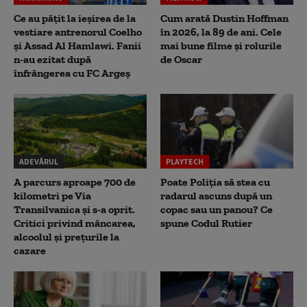
Ce au pățit la ieșirea de la
Cum arată Dustin Hoffman
vestiare antrenorul Coelho
în 2026, la 89 de ani. Cele
și Assad Al Hamlawi. Fanii
mai bune filme și rolurile
n-au ezitat după
de Oscar
înfrângerea cu FC Argeș
ADEVĂRUL
PLAYTECH
A parcurs aproape 700 de
Poate Poliția să stea cu
kilometri pe Via
radarul ascuns după un
Transilvanica și s-a oprit.
copac sau un panou? Ce
Critici privind mâncarea,
spune Codul Rutier
alcoolul și prețurile la
cazare