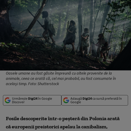
Oasele umane au fost găsite împreună cu altele provenite de la
animale, ceea ce arată că, cel mai probabil, au fost consumate în
același timp. Foto: Shutterstock
Urmărește
Digi24
în Google
Adaugă
Digi24
ca sursă preferată în
Discover
Google
Fosile descoperite într-o peșteră din Polonia arată
că europenii preistorici apelau la canibalism,