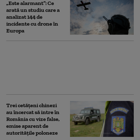
„Este alarmant”: Ce
arată un studiu care a
analizat 144 de
incidente cu drone în
Europa
Căldura extremă
doboară recorduri în
Europa Centrală și de
Est. Polonia, forțată să
închidă două centrale
electrice pe cărbune
Trei cetăţeni chinezi
au încercat să intre în
România cu vize false,
emise aparent de
autorităţile poloneze