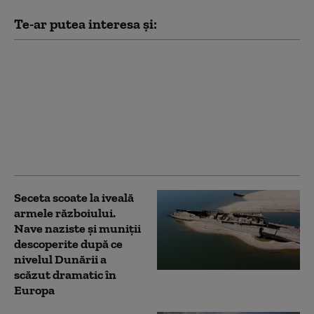
Te-ar putea interesa și:
Manifestații în 22 de
orașe din Polonia
împotriva violențelor
asupra ucrainenilor:
500.000 de oameni au
protestat. „Nu fi
indiferent”
Seceta scoate la iveală
armele războiului.
Nave naziste și muniţii
descoperite după ce
nivelul Dunării a
scăzut dramatic în
Europa