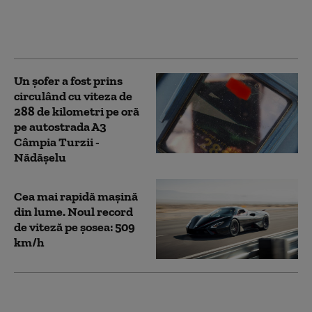
a fost prins cu 281
km/oră pe autostrada
A1
Un șofer a fost prins
circulând cu viteza de
288 de kilometri pe oră
pe autostrada A3
Câmpia Turzii -
Nădășelu
Cea mai rapidă mașină
din lume. Noul record
de viteză pe șosea: 509
km/h
„Thor”, mașina care a