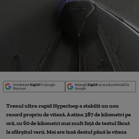
Urmărește
Digi24
în Google
Adaugă
Digi24
ca sursă preferată în
Discover
Google
Trenul ultra-rapid Hyperloop a stabilit un nou
record propriu de viteză. A atins 387 de kilometri pe
oră, cu 60 de kilometri mai mult faţă de testul făcut
la sfârşitul verii. Mai are însă destul până la viteza