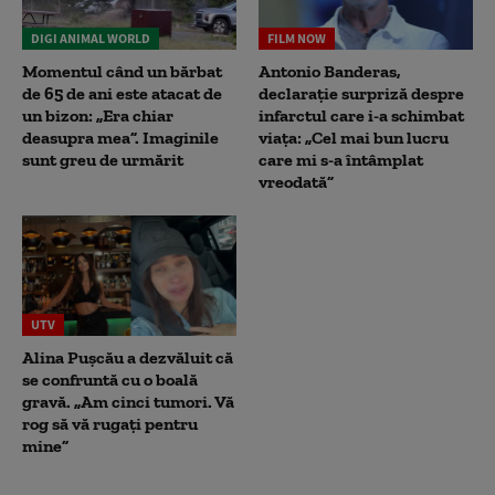
DIGI ANIMAL WORLD
FILM NOW
Momentul când un bărbat
Antonio Banderas,
de 65 de ani este atacat de
declarație surpriză despre
un bizon: „Era chiar
infarctul care i-a schimbat
deasupra mea”. Imaginile
viața: „Cel mai bun lucru
sunt greu de urmărit
care mi s-a întâmplat
vreodată”
UTV
Alina Pușcău a dezvăluit că
se confruntă cu o boală
gravă. „Am cinci tumori. Vă
rog să vă rugați pentru
mine”