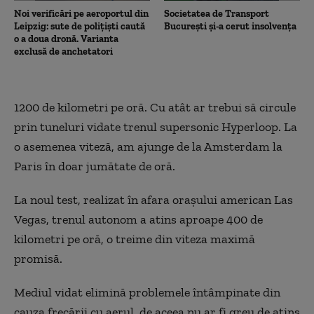
Noi verificări pe aeroportul din
Societatea de Transport
Leipzig: sute de polițiști caută
București și-a cerut insolvența
o a doua dronă. Varianta
exclusă de anchetatori
1200 de kilometri pe oră. Cu atât ar trebui să circule
prin tuneluri vidate trenul supersonic Hyperloop. La
o asemenea viteză, am ajunge de la Amsterdam la
Paris în doar jumătate de oră.
La noul test, realizat în afara oraşului american Las
Vegas, trenul autonom a atins aproape 400 de
kilometri pe oră, o treime din viteza maximă
promisă.
Mediul vidat elimină problemele întâmpinate din
cauza frecării cu aerul, de aceea nu ar fi greu de atins