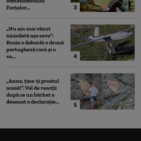
comandantului
3
Forțelor...
„Nu am mai văzut
niciodată așa ceva”:
Rusia a doborât o dronă
portugheză rară și o
4
va...
„Anna, ţine-ţi prostul
acasă!”. Val de reacții
după ce un bărbat a
desenat o declarație...
5