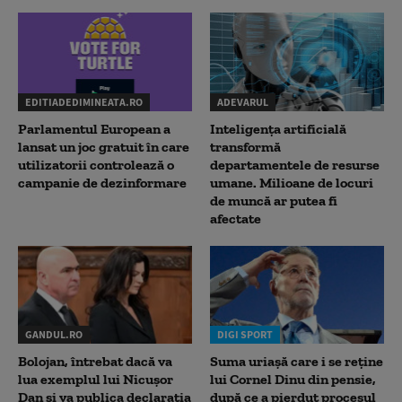
EDITIADEDIMINEATA.RO
ADEVARUL
Parlamentul European a
Inteligența artificială
lansat un joc gratuit în care
transformă
utilizatorii controlează o
departamentele de resurse
campanie de dezinformare
umane. Milioane de locuri
de muncă ar putea fi
afectate
GANDUL.RO
DIGI SPORT
Bolojan, întrebat dacă va
Suma uriașă care i se reține
lua exemplul lui Nicușor
lui Cornel Dinu din pensie,
Dan și va publica declarația
după ce a pierdut procesul