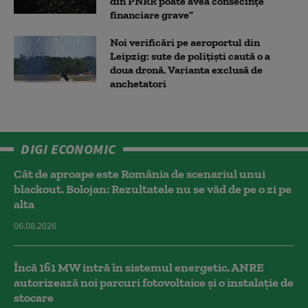
din PNRR poate avea consecințe
financiare grave”
Noi verificări pe aeroportul din
Leipzig: sute de polițiști caută o a
doua dronă. Varianta exclusă de
anchetatori
DIGI ECONOMIC
Cât de aproape este România de scenariul unui
blackout. Bolojan: Rezultatele nu se văd de pe o zi pe
alta
06.08.2026
Încă 161 MW intră în sistemul energetic. ANRE
autorizează noi parcuri fotovoltaice și o instalație de
stocare