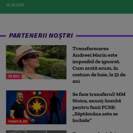
06.08.2026
PARTENERII NOȘTRI
Transformarea
Andreei Marin este
imposibil de ignorat.
Cum arată acum, în
costum de baie, la 51 de
PE ROZ
ani
Se face transferul! MM
Stoica, anunț-bombă
pentru fanii FCSB:
„Săptămâna asta se
închide”
FANATIK.RO