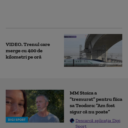
doborât recordul la
viteză. A atins 490 de
kilometri pe oră
VIDEO. Trenul care
merge cu 400 de
kilometri pe oră
MM Stoica a
”tremurat” pentru fiica
sa Teodora: ”Am fost
sigur că nu poate”
DIGI SPORT
Descarcă aplicația Digi
Sport