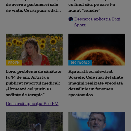
de avere a partenerei sale
cu finul său, pe care l-a
de viață. Ce răspuns a dat...
numit "canalie"
Descarcă aplicația Digi
Sport
PRO FM
DIGI WORLD
Lora, probleme de sănătate
Așa arată cu adevărat
la 44 de ani. Artista a
Soarele. Cele mai detaliate
publicat raportul medical:
imagini realizate vreodată
„Urmează cel puțin 10
dezvăluie un fenomen
ședințe de terapie”
spectaculos
Descarcă aplicația Pro FM