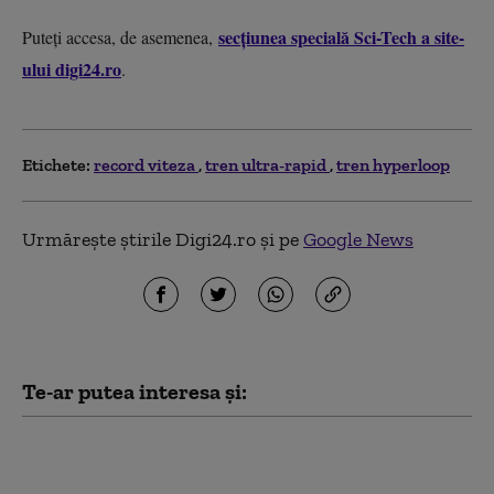
secțiunea specială Sci-Tech a site-
Puteți accesa, de asemenea,
ului digi24.ro
.
Etichete:
record viteza
tren ultra-rapid
tren hyperloop
Urmărește știrile Digi24.ro și pe
Google News
Te-ar putea interesa și:
Record de viteză în
România: Un șofer ceh