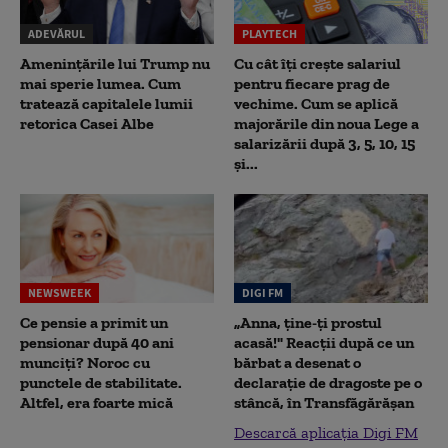
ADEVĂRUL
PLAYTECH
Amenințările lui Trump nu
Cu cât îți crește salariul
mai sperie lumea. Cum
pentru fiecare prag de
tratează capitalele lumii
vechime. Cum se aplică
retorica Casei Albe
majorările din noua Lege a
salarizării după 3, 5, 10, 15
și...
NEWSWEEK
DIGI FM
Ce pensie a primit un
„Anna, ţine-ţi prostul
pensionar după 40 ani
acasă!" Reacţii după ce un
munciți? Noroc cu
bărbat a desenat o
punctele de stabilitate.
declaraţie de dragoste pe o
Altfel, era foarte mică
stâncă, în Transfăgărăşan
Descarcă aplicația Digi FM