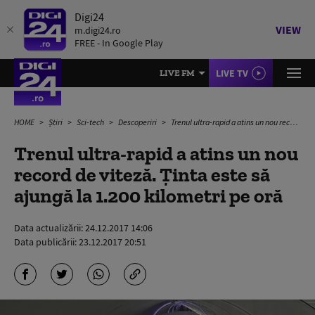
Digi24
VIEW
m.digi24.ro
FREE - In Google Play
LIVE TV
LIVE FM
HOME
Știri
Sci-tech
Descoperiri
Trenul ultra-rapid a atins un nou record de viteză. Ținta este să ajungă la 1.200 kilometri pe oră
Trenul ultra-rapid a atins un nou
record de viteză. Ținta este să
ajungă la 1.200 kilometri pe oră
Data actualizării:
24.12.2017 14:06
Data publicării:
23.12.2017 20:51