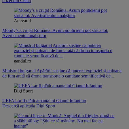
crizei din Ceuta
Adevarul
Moody’s a cruțat România. Acum politicienii pot strica tot.
Avertismentul analiștilor
gandul.ro
Ministrul bulgar al Apărării susține că puterea exploziei și coloana
de fum arată că drona transporta o cantitate semnificativă de...
Digi Sport
UEFA i-ar fi plătit amanta lui Gianni Infantino
Descarcă aplicația Digi Sport