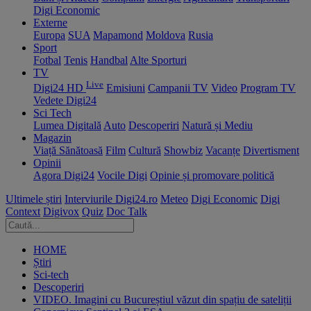
Digi Economic
Externe
Europa
SUA
Mapamond
Moldova
Rusia
Sport
Fotbal
Tenis
Handbal
Alte Sporturi
TV
Live
Digi24 HD
Emisiuni
Campanii TV
Video
Program TV
Vedete Digi24
Sci Tech
Lumea Digitală
Auto
Descoperiri
Natură și Mediu
Magazin
Viață Sănătoasă
Film
Cultură
Showbiz
Vacanțe
Divertisment
Opinii
Agora Digi24
Vocile Digi
Opinie și promovare politică
Ultimele știri
Interviurile Digi24.ro
Meteo
Digi Economic
Digi
Context
Digivox
Quiz
Doc Talk
HOME
Știri
Sci-tech
Descoperiri
VIDEO. Imagini cu Bucureștiul văzut din spațiu de sateliții