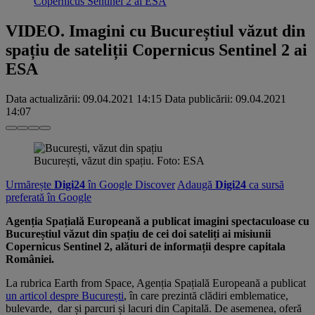
Copernicus Sentinel 2 ai ESA
VIDEO. Imagini cu Bucureștiul văzut din
spațiu de sateliții Copernicus Sentinel 2 ai
ESA
Data actualizării:
09.04.2021 14:15
Data publicării:
09.04.2021
14:07
București, văzut din spațiu. Foto: ESA
Urmărește
Digi24
în Google Discover
Adaugă
Digi24
ca sursă
preferată în Google
Agenția Spațială Europeană a publicat imagini spectaculoase cu
Bucureștiul văzut din spațiu de cei doi sateliți ai misiunii
Copernicus Sentinel 2, alături de informații despre capitala
României.
La rubrica Earth from Space, Agenția Spațială Europeană a publicat
un articol despre București
, în care prezintă clădiri emblematice,
bulevarde, dar și parcuri și lacuri din Capitală. De asemenea, oferă