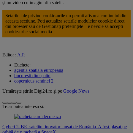
și un video cu imagini din satelit.
Setarile tale privind cookie-urile nu permit afisarea continutul din
aceasta sectiune. Poti actualiza setarile modulelor coookie direct
din browser sau de
Gestionați preferințele
– e nevoie sa accepti
cookie-urile social media
Editor :
A.P.
Etichete:
agentia spatiala europeana
bucuresti din spatiu
copernicus sentinel 2
Urmărește știrile Digi24.ro și pe
Google News
Te-ar putea interesa și:
CyberCUBE, satelitul inovator lansat de România. A fost plasat pe
orbită de o rachetă a SpaceX