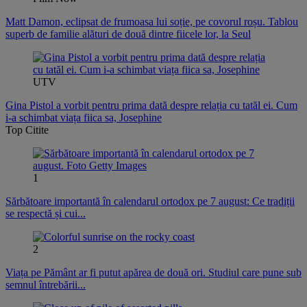
Matt Damon, eclipsat de frumoasa lui soție, pe covorul roșu. Tablou
superb de familie alături de două dintre fiicele lor, la Seul
UTV
Gina Pistol a vorbit pentru prima dată despre relația cu tatăl ei. Cum
i-a schimbat viața fiica sa, Josephine
Top Citite
1
Sărbătoare importantă în calendarul ortodox pe 7 august: Ce tradiții
se respectă și cui...
2
Viața pe Pământ ar fi putut apărea de două ori. Studiul care pune sub
semnul întrebării...