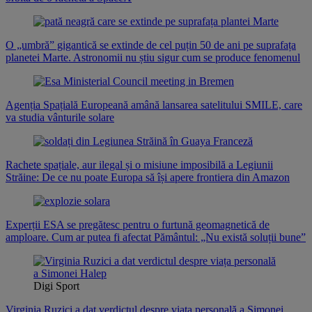
O „umbră” gigantică se extinde de cel puțin 50 de ani pe suprafața
planetei Marte. Astronomii nu știu sigur cum se produce fenomenul
Agenția Spațială Europeană amână lansarea satelitului SMILE, care
va studia vânturile solare
Rachete spațiale, aur ilegal și o misiune imposibilă a Legiunii
Străine: De ce nu poate Europa să își apere frontiera din Amazon
Experții ESA se pregătesc pentru o furtună geomagnetică de
amploare. Cum ar putea fi afectat Pământul: „Nu există soluții bune”
Digi Sport
Virginia Ruzici a dat verdictul despre viața personală a Simonei