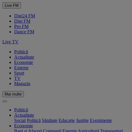
Live FM
Digi24 FM
Digi FM
Pro FM
Dance FM
Live TV
Politică
Actualitate
Economie
Externe
Sport
TV
Magazin
Mai multe
Politică
Actualitate
Social
Politică
Sănătate
Educație
Justiție
Evenimente
Economie
Bani și Afaceri
Companii
Energie
Agricultură
Transporturi