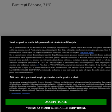
București Băneasa, 31°C
Nouă ne pasă ca datele tale personale să rămână confidențiale
Noi și partenerii noștri
30
stocăm și/sau accesăm informații pe dispozitivul dvs., precum identificatorii cookie unici pentru prelucrarea
datelor cu caracter personal. Puteți accepta sau gestiona alegerile dvs. făcând clic mai jos sau în orice moment, pe pagina cu politica de
confidențialitate. Aceste alegeri vor fi raportate partenerilor noștri și nu vă vor afecta navigarea.
Mai multe detalii
Noi si partenerii nostri (retelele de socializare si agentiile de publicitate partenere, precum si furnizorii nostri de servicii de date analitice)
prelucram date pentru a permite website-ului sa functioneze, pentru a personaliza continutul si anunturile publicitare afisate in functie de
interesele si/sau profilul dvs., pentru a va oferi functionalitati aferente retelelor de socializare si pentru a analiza traficul pe website.
Beneficiati de drepturile prevazute de art. 15-22 din GDPR in legatura cu prelucrarea datelor cu caracter personal. Aceste drepturi pot fi
exercitate prin modalitatea indicata
aici
. Prin click pe “ACCEPT TOATE”, acceptati folosirea tuturor Tehnologiilor de tip Cookie, care
implica inclusiv acceptul dvs. cu privire la stocarea/accesarea informatiilor de catre Vendor-ii cu care colaboram. Prin click pe “VREAU
SA MODIFIC SETARILE INDIVIDUAL” puteti schimba preferintele in mod individual, mai putin cele legate de cookie strict necesare
pentru functionarea website-ului.
Atât noi, cât și partenerii noștri prelucrăm datele pentru a oferi:
Stocarea și/sau accesarea informațiilor de pe un dispozitiv. Utilizarea profilurilor pentru selectarea conținutului personalizat. Dezvoltarea
și îmbunătățirea serviciilor. Măsurarea performanței reclamelor. Utilizarea profilurilor pentru selectarea publicității personalizate. Crearea
profilurilor de conținut personalizat. Crearea profilurilor pentru publicitate personalizată. Măsurarea performanței conținutului. Înțelegerea
publicului prin statistici sau combinații de date din surse diferite. Utilizarea de date limitate pentru a selecta publicitatea. Utilizarea datelor
limitate pentru a selecta conținutul. Date precise de geolocație și identificarea prin scanarea dispozitivului.
Listă parteneri (furnizori)
ACCEPT TOATE
VREAU SA MODIFIC SETARILE INDIVIDUAL