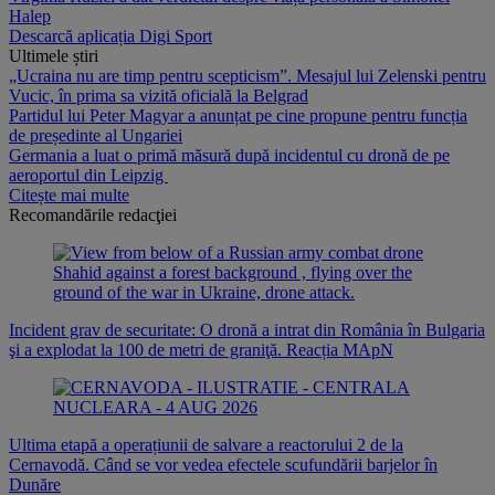
Halep
Descarcă aplicația Digi Sport
Ultimele știri
„Ucraina nu are timp pentru scepticism”. Mesajul lui Zelenski pentru
Vucic, în prima sa vizită oficială la Belgrad
Partidul lui Peter Magyar a anunțat pe cine propune pentru funcția
de președinte al Ungariei
Germania a luat o primă măsură după incidentul cu dronă de pe
aeroportul din Leipzig
Citește mai multe
Recomandările redacţiei
Incident grav de securitate: O dronă a intrat din România în Bulgaria
şi a explodat la 100 de metri de graniţă. Reacția MApN
Ultima etapă a operațiunii de salvare a reactorului 2 de la
Cernavodă. Când se vor vedea efectele scufundării barjelor în
Dunăre