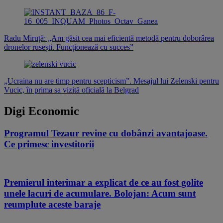
Radu Miruță: „Am găsit cea mai eficientă metodă pentru doborârea
dronelor rusești. Funcționează cu succes”
„Ucraina nu are timp pentru scepticism”. Mesajul lui Zelenski pentru
Vucic, în prima sa vizită oficială la Belgrad
Digi Economic
Programul Tezaur revine cu dobânzi avantajoase.
Ce primesc investitorii
08.08.2026
Premierul interimar a explicat de ce au fost golite
unele lacuri de acumulare. Bolojan: Acum sunt
reumplute aceste baraje