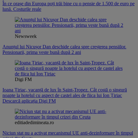
În ce orașe din Europa poți trăi bine cu o pensie de 1.500 de euro pe
lună. Costurile reale
Newsweek
Anunțul lui Nicușor Dan deschide calea spre creșterea pensiilor.
Pensionarii, prima veste bună după 2 ani
Digi FM
Ioana Țiriac, vacanță de lux în Saint-Tropez. Cât costă o singură
noapte la hotelul cu aspect de castel ales de fiica lui Ion Țiriac
Descarcă aplicația Digi FM
editiadedimineata.ro
Niciun stat nu a activat mecanismul UE anti-dezinformare în timpul