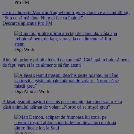
Pro FM
Ce nu-i lipsește Monicăi Anghel din frigider, după ce a slăbit 40 kg:
“Știu ce să mănânc. Nu mai fac ca înainte”
Descarcă aplicația Pro FM
Digi World
Rinichii, printre primii afectați de caniculă. Câtă apă trebuie să bem,
de fapt, vara și la ce alimente să fim atenți
Digi Animal World
A lăsat geamul mașinii deschis peste noapte, iar când s-a trezit a
găsit animalul atârnat de volan: „Noroc că se mișcă greu”
Film Now