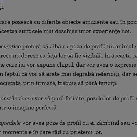
i.
care pozează cu diferite obiecte amuzante sau în pozi
cestea sunt cele mai deschise unor experiențe noi.
nevrotice
preferă să aibă ca poză de profil un animal 
rece nu doresc ca fața lor să fie vizibilă. În această 
ane care își vor expune chipul, dar vor avea o expresie
n faptul că vor să arate mai degrabă nefericiți, dar s
ocietate, prin urmare, trebuie să pară fericiți.
conștiincioase
vor să pară fericite, pozele lor de profil
ntr-o imagine perfectă.
agreabile
vor avea poze de profil cu ei zâmbind sau v
r momentele în care râd cu prietenii lor.