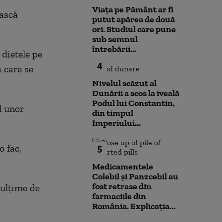
Viața pe Pământ ar fi
ască
putut apărea de două
ori. Studiul care pune
sub semnul
întrebării...
 dietele pe
4
a care se
Nivelul scăzut al
Dunării a scos la iveală
Podul lui Constantin,
l unor
din timpul
Imperiului...
o fac,
5
Medicamentele
Colebil și Panzcebil au
fost retrase din
mulțime de
farmaciile din
România. Explicația...