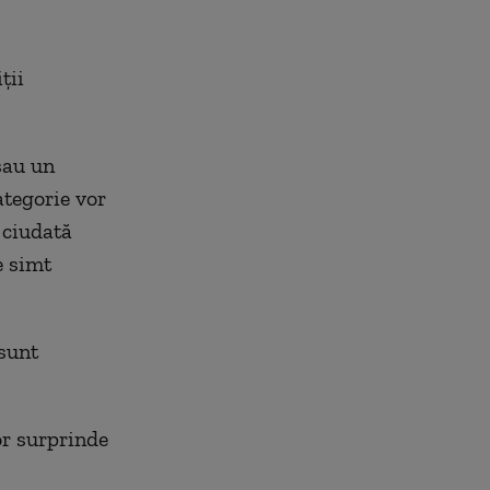
ții
sau un
categorie vor
 ciudată
e simt
 sunt
or surprinde