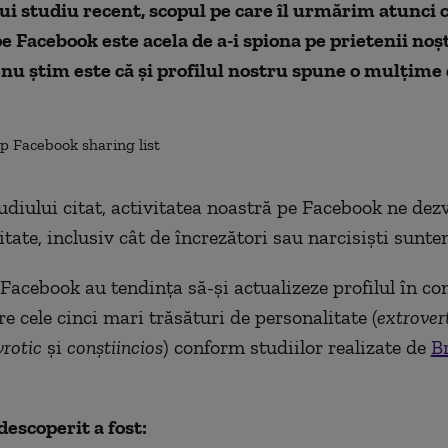
ui studiu recent, scopul pe care îl urmărim atunci 
 Facebook este acela de a-i spiona pe prietenii noștr
 nu știm este că și profilul nostru spune o mulțime 
diului citat, activitatea noastră pe Facebook ne dezv
tate, inclusiv cât de încrezători sau narcisiști sunte
i Facebook au tendința să-și actualizeze profilul în c
e cele cinci mari trăsături de personalitate (
extrovert
vrotic
și
conștiincios
) conform studiilor realizate de
B
descoperit a fost: