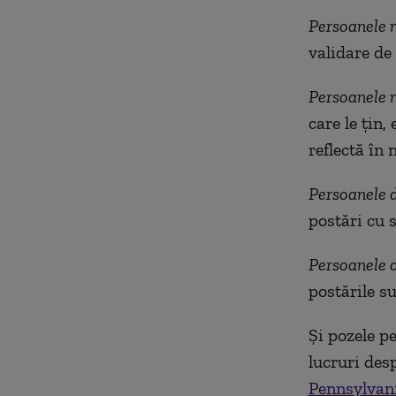
Persoanele 
validare de l
Persoanele n
care le țin,
reflectă în 
Persoanele 
postări cu s
Persoanele 
postările su
Și pozele p
lucruri des
Pennsylvan