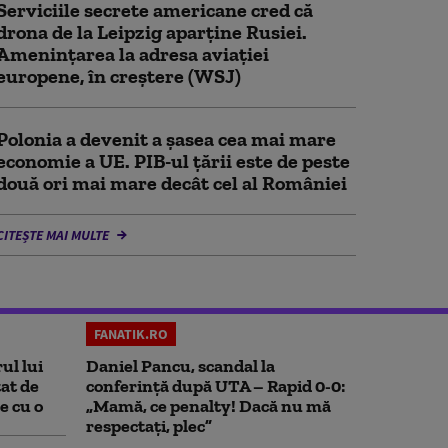
Serviciile secrete americane cred că
drona de la Leipzig aparține Rusiei.
Amenințarea la adresa aviației
europene, în creștere (WSJ)
Polonia a devenit a șasea cea mai mare
economie a UE. PIB-ul țării este de peste
două ori mai mare decât cel al României
CITEȘTE MAI MULTE
FANATIK.RO
ul lui
Daniel Pancu, scandal la
at de
conferință după UTA – Rapid 0-0:
e cu o
„Mamă, ce penalty! Dacă nu mă
respectați, plec”