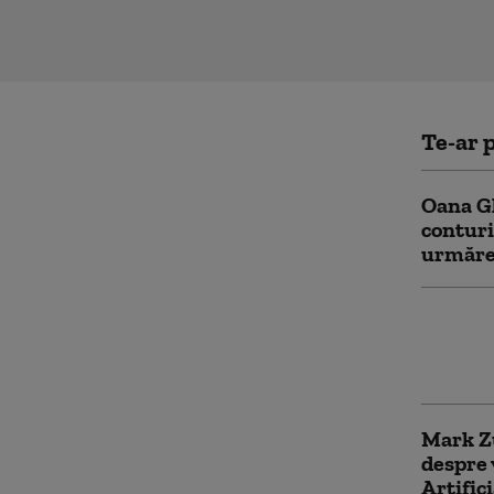
Te-ar p
Oana Gh
conturi
urmăre
Garda d
online 
faceți 
Mark Zu
despre 
Artific