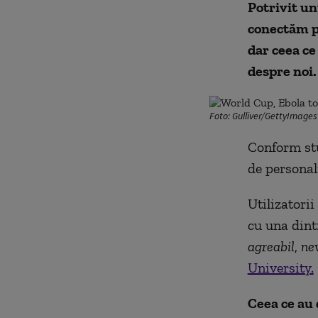
Potrivit un
conectăm pe
dar ceea ce
despre noi.
Foto: Gulliver/GettyImages
Conform stu
de personali
Utilizatori
cu una dintr
agreabil
,
ne
University.
Ceea ce au 