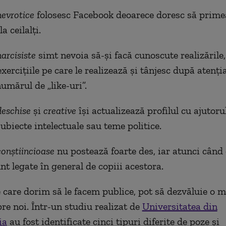
nevrotice
folosesc Facebook deoarece doresc să prime
a ceilalți.
arcisiste
simt nevoia să-și facă cunoscute realizările,
 exercițiile pe care le realizează și tânjesc după atenți
numărul de „like-uri”.
deschise
și
creative
își actualizează profilul cu ajutoru
ubiecte intelectuale sau teme politice.
conștiincioase
nu postează foarte des, iar atunci când 
nt legate în general de copiii acestora.
e care dorim să le facem publice, pot să dezvăluie o 
pre noi. Într-un studiu realizat de
Universitatea din
ia
au fost identificate cinci tipuri diferite de poze și