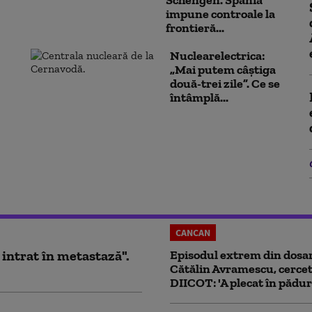
Schengen. Spania
impune controale la
frontieră...
Nuclearelectrica:
„Mai putem câștiga
două-trei zile”. Ce se
întâmplă...
CANCAN
 intrat în metastază".
Episodul extrem din dosar
Cătălin Avramescu, cercet
DIICOT: 'A plecat în pădur