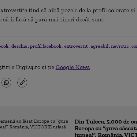
xtrovertite
tind să aibă pozele de la profil colorate și
 să îi facă să pară mai tineri decât sunt.
book
deschis
profil facebook
extrovertit
agreabil
nevrotic
co
tirile Digi24.ro și pe
Google News
Din Tulcea, 5.000 de o
Europa cu ”gura căscat
lumea!”. România, VIC