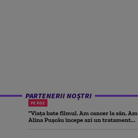
PARTENERII NOȘTRI
PE ROZ
"Viața bate filmul. Am cancer la sân. Am
Alina Pușcău începe azi un tratament...