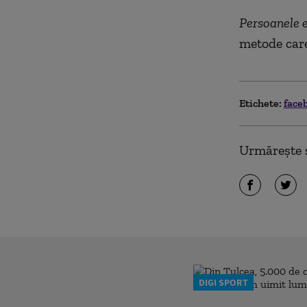
Persoanele e
metode care
Etichete:
face
Urmărește ș
DIGI SPORT