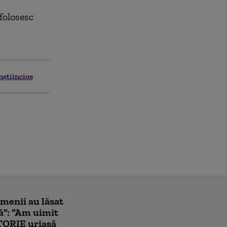
 folosesc
nștiincios
amenii au lăsat
ă”: ”Am uimit
TORIE uriașă