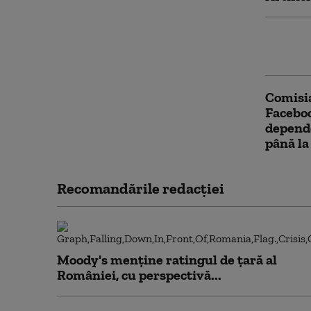
Rețeaua
în vari
Comisi
Faceboo
depende
până la
Recomandările redacţiei
Moody's menține ratingul de țară al
României, cu perspectivă...