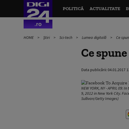
POLITICĂ
ACTUALITATE
E
HOME
Știri
Sci-tech
Lumea digitală
Ce spun
Ce spune 
Data publicării:
04.01.2017 1
NEW YORK, NY - APRIL 09: In 
9, 2012 in New York City. Fac
Sullivan/Getty Images)