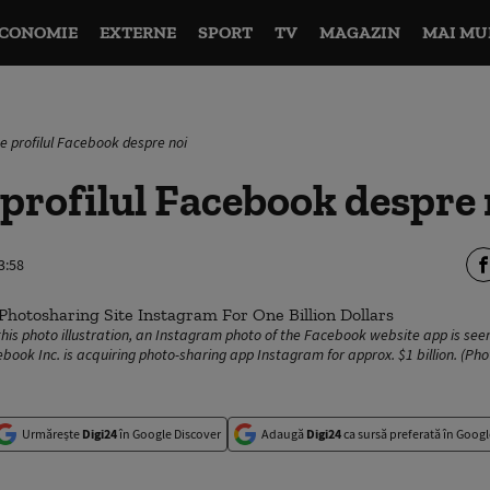
CONOMIE
EXTERNE
SPORT
TV
MAGAZIN
MAI MU
e profilul Facebook despre noi
profilul Facebook despre 
3:58
this photo illustration, an Instagram photo of the Facebook website app is seen
ebook Inc. is acquiring photo-sharing app Instagram for approx. $1 billion. (Phot
Urmărește
Digi24
în Google Discover
Adaugă
Digi24
ca sursă preferată în Googl