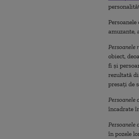
personalităț
Persoanele 
amuzante, a
Persoanele 
obiect, deoa
fi și perso
rezultată di
presați de s
Persoanele 
încadrate î
Persoanele 
în pozele lo