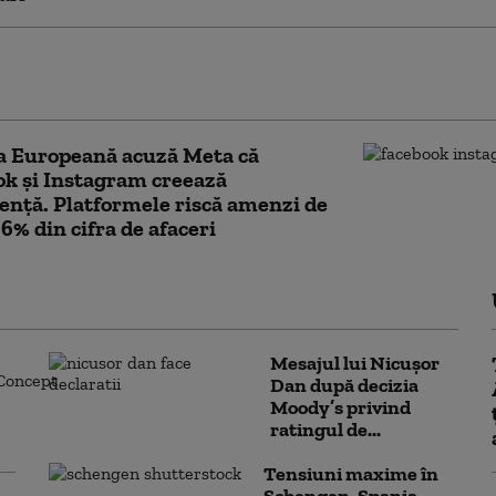
 de socializare Facebook, indisponibilă
anta desktop duminică dimineață
a Europeană acuză Meta că
k și Instagram creează
nță. Platformele riscă amenzi de
 6% din cifra de afaceri
Mesajul lui Nicușor
Dan după decizia
Moody’s privind
ratingul de...
Tensiuni maxime în