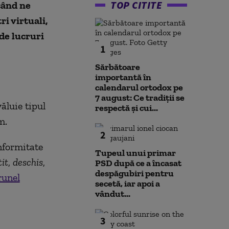
TOP CITITE
când ne
i virtuali,
de lucruri
1
Sărbătoare
importantă în
calendarul ortodox pe
7 august: Ce tradiții se
ăluie tipul
respectă și cui...
m.
2
onformitate
Tupeul unui primar
it
,
deschis
,
PSD după ce a încasat
despăgubiri pentru
runel
secetă, iar apoi a
vândut...
3