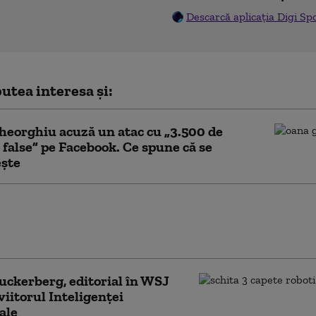
Descarcă aplicația Digi Sp
utea interesa și:
eorghiu acuză un atac cu „3.500 de
 false” pe Facebook. Ce spune că se
ște
e Mediu: Fotografiile publicate în
nu sunt suficiente. Ce trebuie să
pentru o sesizare corectă şi validă
ckerberg, editorial în WSJ
viitorul Inteligenței
iale