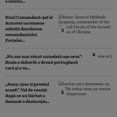
a noului...
Noul Comandant-șef al
Armatei ucrainene
solicită demiterea
3
comandantului
Forțelor...
4
„Nu am mai văzut niciodată așa ceva”:
Rusia a doborât o dronă portugheză
rară și o va...
„Anna, ţine-ţi prostul
acasă!”. Val de reacții
5
după ce un bărbat a
desenat o declarație...