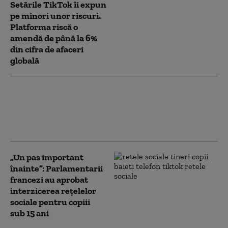
Setările TikTok îi expun
pe minori unor riscuri.
Platforma riscă o
amendă de până la 6%
din cifra de afaceri
globală
„Suntem prea săraci ca să cumpărăm
lucruri ieftine”. Primarul PSD care s-a
acționat pe sine însuși în instanță, despre
scaunul cu masaj
„Un pas important
înainte”: Parlamentarii
francezi au aprobat
interzicerea rețelelor
sociale pentru copiii
sub 15 ani