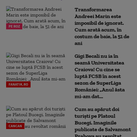
Transformarea
Andreei Marin este
imposibil de ignorat.
PE ROZ
Cum arată acum, în
costum de baie, la 51 de
ani
Gigi Becali nu ia în
seamă Universitatea
Craiova! Cu cine se
luptă FCSB în acest
sezon de SuperLiga
FANATIK.RO
României: „Anul ăsta
mi-am dat...
Cum au apărut doi
turiști pe Platoul
Bucegi. Imaginile
CANCAN
publicate de Salvamont
Prahova au revoltat