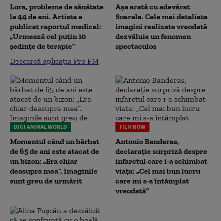
Lora, probleme de sănătate
Așa arată cu adevărat
la 44 de ani. Artista a
Soarele. Cele mai detaliate
publicat raportul medical:
imagini realizate vreodată
„Urmează cel puțin 10
dezvăluie un fenomen
ședințe de terapie”
spectaculos
Descarcă aplicația Pro FM
DIGI ANIMAL WORLD
FILM NOW
Momentul când un bărbat
Antonio Banderas,
de 65 de ani este atacat de
declarație surpriză despre
un bizon: „Era chiar
infarctul care i-a schimbat
deasupra mea”. Imaginile
viața: „Cel mai bun lucru
sunt greu de urmărit
care mi s-a întâmplat
vreodată”