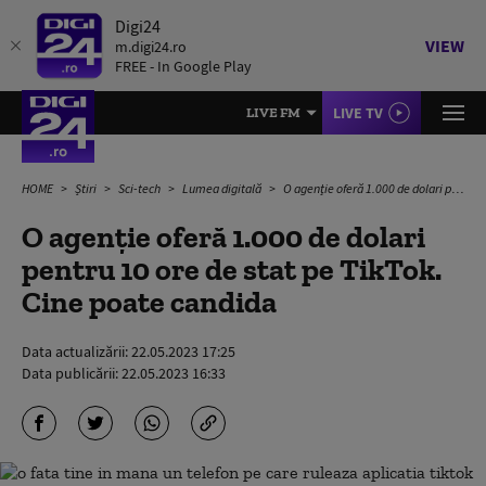
Digi24
VIEW
m.digi24.ro
FREE - In Google Play
LIVE TV
LIVE FM
HOME
Știri
Sci-tech
Lumea digitală
O agenție oferă 1.000 de dolari pentru 10 ore de stat pe TikTok. Cine poate candida
O agenție oferă 1.000 de dolari
pentru 10 ore de stat pe TikTok.
Cine poate candida
Data actualizării:
22.05.2023 17:25
Data publicării:
22.05.2023 16:33