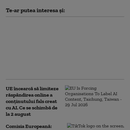
Te-ar putea interesa și:
„Natura cu
frumusețile ei”,
„Familia” sau „Doza de
râs”. Cum se
răspândesc rapid
informațiile false pe
pagini de pe rețelele
sociale
UE încearcă să limiteze
răspândirea online a
conținutului fals creat
cu AI. Ce se schimbă de
la 2 august
Comisia Europeană: