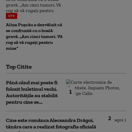
UTV
Alina Pușcău a dezvăluit că
se confruntă cu o boală
gravă. „Am cinci tumori. Vă
rog să vă rugați pentru
mine”
Top Citite
Până când mai poate fi
folosit buletinul vechi.
1
Autoritățile au stabilit
pentru cine se...
2
Cine este românca Alecsandra Drăgoi,
tânăra care a realizat fotografia oficială