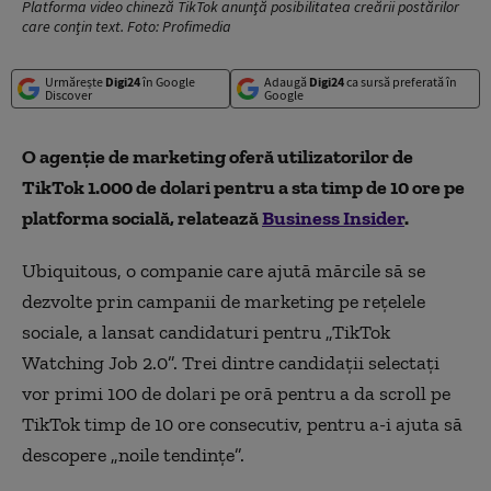
Platforma video chineză TikTok anunţă posibilitatea creării postărilor
care conţin text. Foto: Profimedia
Urmărește
Digi24
în Google
Adaugă
Digi24
ca sursă preferată în
Discover
Google
O agenție de marketing oferă utilizatorilor de
TikTok 1.000 de dolari pentru a sta timp de 10 ore pe
platforma socială, relatează
Business Insider
.
Ubiquitous, o companie care ajută mărcile să se
dezvolte prin campanii de marketing pe rețelele
sociale, a lansat candidaturi pentru „TikTok
Watching Job 2.0”. Trei dintre candidații selectați
vor primi 100 de dolari pe oră pentru a da scroll pe
TikTok timp de 10 ore consecutiv, pentru a-i ajuta să
descopere „noile tendințe”.