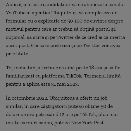
Aplicația le cere candidaților să se aboneze la canalul
YouTube al agenției Ubiquitous, să completeze un
formular cu o explicație de 50-100 de cuvinte despre
motivul pentru care ar trebui să obțină postul și,
opțional, să scrie și pe Twitter de ce cred ei că merită
acest post. Cei care postează și pe Twitter vor avea
prioritate.
Toți solicitanții trebuie să aibă peste 18 ani și să fie
familiarizați cu platforma TikTok. Termenul limită
pentru a aplica este 31 mai 2023.
În octombrie
2022
, Ubiquitous a oferit un
job
similar, în care câștigător
i
i puteau obține 50
de
dolari
pe oră
petrecând
12 ore pe TikTok,
plus mai
multe carduri cadou, potrivi
New York Post.