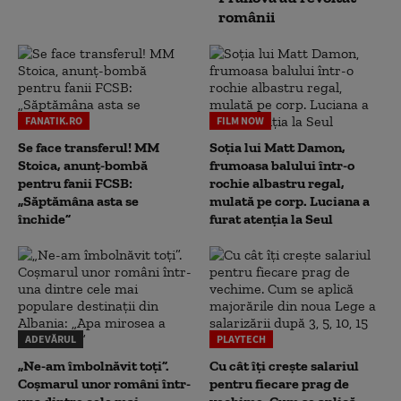
românii
FANATIK.RO
FILM NOW
Se face transferul! MM
Soția lui Matt Damon,
Stoica, anunț-bombă
frumoasa balului într-o
pentru fanii FCSB:
rochie albastru regal,
„Săptămâna asta se
mulată pe corp. Luciana a
închide”
furat atenția la Seul
ADEVĂRUL
PLAYTECH
„Ne-am îmbolnăvit toți”.
Cu cât îți crește salariul
Coșmarul unor români într-
pentru fiecare prag de