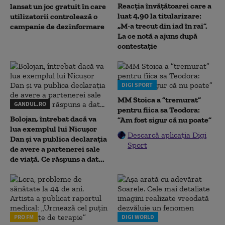
Reacția învățătoarei care a
lansat un joc gratuit în care
luat 4,90 la titularizare:
utilizatorii controlează o
„M-a trecut din iad în rai”.
campanie de dezinformare
La ce notă a ajuns după
contestație
DIGI SPORT
MM Stoica a ”tremurat”
GANDUL.RO
pentru fiica sa Teodora:
Bolojan, întrebat dacă va
”Am fost sigur că nu poate”
lua exemplul lui Nicușor
Descarcă aplicația Digi
Dan și va publica declarația
Sport
de avere a partenerei sale
de viață. Ce răspuns a dat...
PRO FM
DIGI WORLD