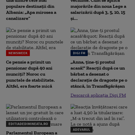
una dintre cele mai
vechime. Cum se aplică
populare destinații din
majorările din noua Lege a
Albania: „Apa mirosea a
salarizării după 3, 5, 10, 15
canalizare”
și...
NEWSWEEK
DIGI FM
Ce pensie a primit un
„Anna, ţine-ţi prostul
pensionar după 40 ani
acasă!" Reacţii după ce un
munciți? Noroc cu
bărbat a desenat o
punctele de stabilitate.
declaraţie de dragoste pe o
Altfel, era foarte mică
stâncă, în Transfăgărăşan
Descarcă aplicația Digi FM
EDITIADEDIMINEATA.RO
ADEVARUL
Parlamentul European a