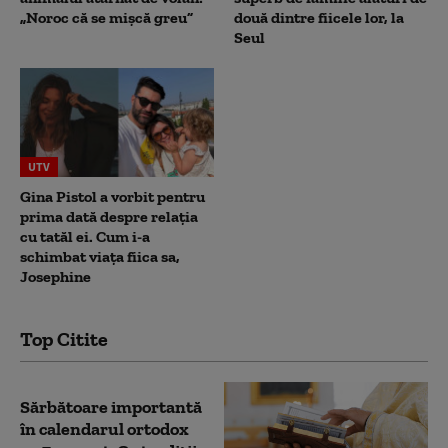
„Noroc că se mișcă greu”
două dintre fiicele lor, la
Seul
UTV
Gina Pistol a vorbit pentru
prima dată despre relația
cu tatăl ei. Cum i-a
schimbat viața fiica sa,
Josephine
Top Citite
Sărbătoare importantă
în calendarul ortodox