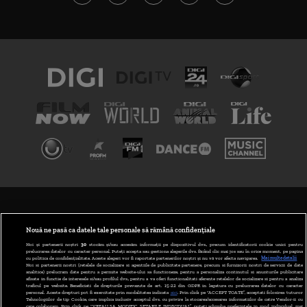
TERMENI ȘI CONDIȚII
POLITICA DE CONFIDENȚIALITATE
Nouă ne pasă ca datele tale personale să rămână confidențiale
Noi și partenerii noștri
30
stocăm și/sau accesăm informații pe dispozitivul dvs., precum identificatorii cookie unici pentru
prelucrarea datelor cu caracter personal. Puteți accepta sau gestiona alegerile dvs. făcând clic mai jos sau în orice moment, pe pagina
ABONARE DIGI TV
cu politica de confidențialitate. Aceste alegeri vor fi raportate partenerilor noștri și nu vă vor afecta navigarea.
Mai multe detalii
Noi si partenerii nostri (retelele de socializare si agentiile de publicitate partenere, precum si furnizorii nostri de servicii de date
analitice) prelucram date pentru a permite website-ului sa functioneze, pentru a personaliza continutul si anunturile publicitare
GESTIONAȚI PREFERINȚELE
afisate in functie de interesele si/sau profilul dvs., pentru a va oferi functionalitati aferente retelelor de socializare si pentru a analiza
traficul pe website. Beneficiati de drepturile prevazute de art. 15-22 din GDPR in legatura cu prelucrarea datelor cu caracter
personal. Aceste drepturi pot fi exercitate prin modalitatea indicata
aici
. Prin click pe “ACCEPT TOATE”, acceptati folosirea tuturor
CODUL DIGI24
Tehnologiilor de tip Cookie, care implica inclusiv acceptul dvs. cu privire la stocarea/accesarea informatiilor de catre Vendor-ii cu
care colaboram. Prin click pe “VREAU SA MODIFIC SETARILE INDIVIDUAL” puteti schimba preferintele in mod individual, mai