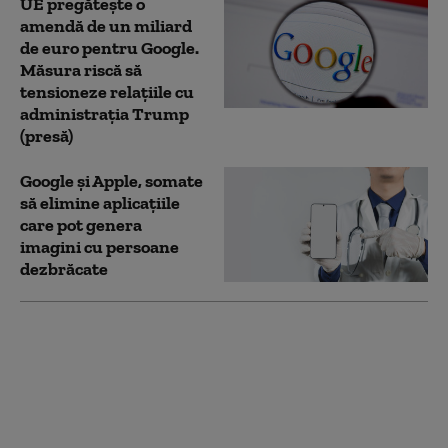
UE pregătește o
amendă de un miliard
de euro pentru Google.
Măsura riscă să
tensioneze relațiile cu
administrația Trump
(presă)
Google și Apple, somate
să elimine aplicațiile
care pot genera
imagini cu persoane
dezbrăcate
Cum contribuie Google
involuntar la
echilibrarea bugetului
UE: miliarde de euro
vor acoperi din
cheltuielile statelor