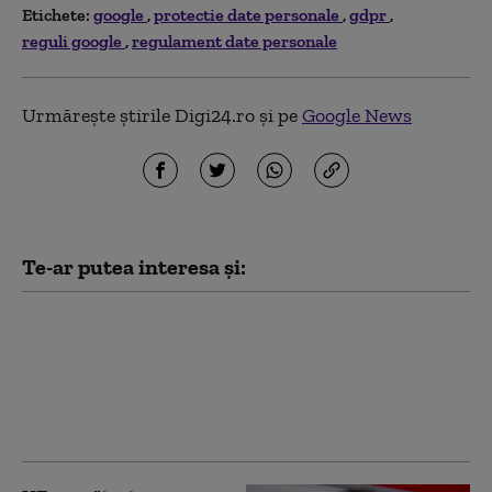
Etichete:
google
protectie date personale
gdpr
reguli google
regulament date personale
Urmărește știrile Digi24.ro și pe
Google News
Te-ar putea interesa și:
UE încearcă să limiteze
răspândirea online a
conținutului fals creat
cu AI. Ce se schimbă de
la 2 august