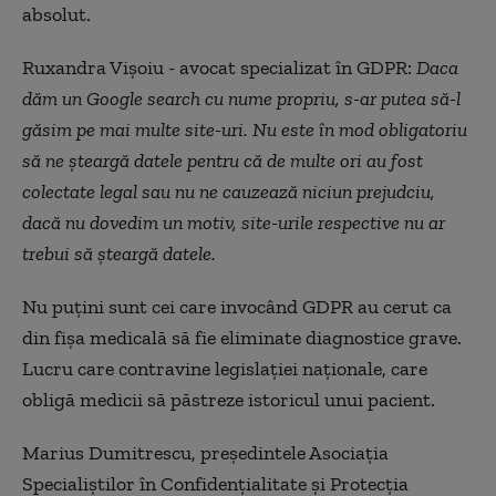
absolut.
Ruxandra Vișoiu - avocat specializat în GDPR:
Daca
dăm un Google search cu nume propriu, s-ar putea să-l
găsim pe mai multe site-uri. Nu este în mod obligatoriu
să ne șteargă datele pentru că de multe ori au fost
colectate legal sau nu ne cauzează niciun prejudciu,
dacă nu dovedim un motiv, site-urile respective nu ar
trebui să șteargă datele.
Nu puțini sunt cei care invocând GDPR au cerut ca
din fișa medicală să fie eliminate diagnostice grave.
Lucru care contravine legislației naționale, care
obligă medicii să păstreze istoricul unui pacient.
Marius Dumitrescu, președintele Asociația
Specialiștilor în Confidențialitate și Protecția