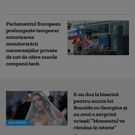
membre pe 2026
Parlamentul European
prelungește temporar
autorizarea
monitorizării
conversațiilor private
de net de către marile
companii tech
S-au dus la biserică
pentru nunta lui
Ronaldo cu Georgina și
au avut o surpriză
uriașă! ”Momentul va
DIGI SPORT
rămâne în istorie”