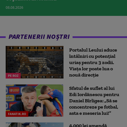
08.08.2026
PARTENERII NOȘTRI
Portalul Leului aduce
întâlniri cu potențial
uriaș pentru 3 zodii.
Viața lor poate lua o
nouă direcție
PE ROZ
Sfatul de suflet al lui
Edi Iordănescu pentru
Daniel Bîrligea: „Să se
concentreze pe fotbal,
asta e meseria lui!”
FANATIK.RO
4.000 lei amendă