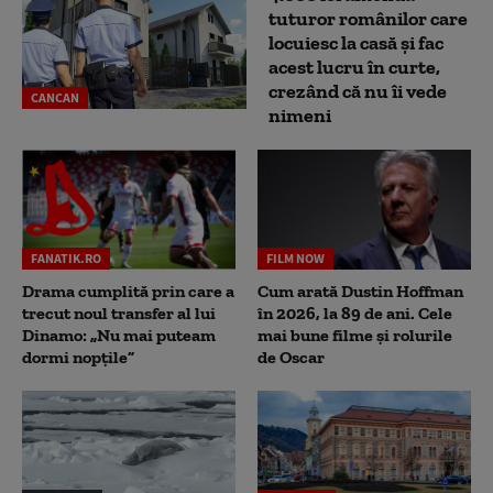
tuturor românilor care
locuiesc la casă și fac
acest lucru în curte,
crezând că nu îi vede
CANCAN
nimeni
FANATIK.RO
FILM NOW
Drama cumplită prin care a
Cum arată Dustin Hoffman
trecut noul transfer al lui
în 2026, la 89 de ani. Cele
Dinamo: „Nu mai puteam
mai bune filme și rolurile
dormi nopțile”
de Oscar