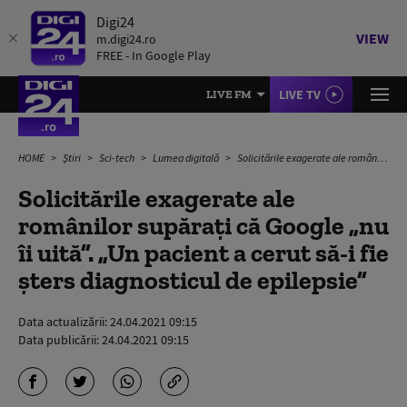
Digi24
VIEW
m.digi24.ro
FREE - In Google Play
LIVE TV
LIVE FM
HOME
Știri
Sci-tech
Lumea digitală
Solicitările exagerate ale românilor supărați că Google „nu îi uită”. „Un pacient a cerut să-i fie șters diagnosticul de epilepsie”
Solicitările exagerate ale
românilor supărați că Google „nu
îi uită”. „Un pacient a cerut să-i fie
șters diagnosticul de epilepsie”
Data actualizării:
24.04.2021 09:15
Data publicării:
24.04.2021 09:15