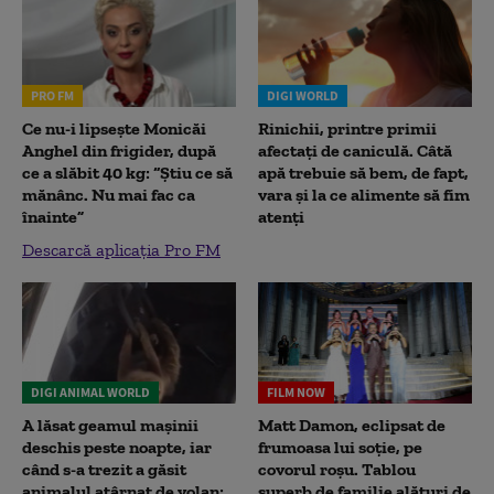
PRO FM
DIGI WORLD
Ce nu-i lipsește Monicăi
Rinichii, printre primii
Anghel din frigider, după
afectați de caniculă. Câtă
ce a slăbit 40 kg: “Știu ce să
apă trebuie să bem, de fapt,
mănânc. Nu mai fac ca
vara și la ce alimente să fim
înainte”
atenți
Descarcă aplicația Pro FM
DIGI ANIMAL WORLD
FILM NOW
A lăsat geamul mașinii
Matt Damon, eclipsat de
deschis peste noapte, iar
frumoasa lui soție, pe
când s-a trezit a găsit
covorul roșu. Tablou
animalul atârnat de volan:
superb de familie alături de