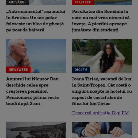
ADEVĂRUL
PLAYTECH
„Antrenamentul” sezonului
Facultatea din România la
în Arctica: Un urs polar
care nu mai vrea nimeni să
folosește un bloc de gheață
înveţe. A pierdut aproape
pe post de halteră
jumătate din studenţi
NEWSWEEK
DIGI FM
Anunțul lui Nicușor Dan
Ioana Țiriac, vacanță de lux
deschide calea spre
în Saint-Tropez. Cât costă o
creșterea pensiilor.
singură noapte la hotelul cu
Pensionarii, prima veste
aspect de castel ales de
bună după 2 ani
fiica lui Ion Țiriac
Descarcă aplicația Digi FM