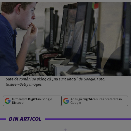
Sute de români se plâng că „nu sunt uitați” de Google. Foto:
Gulliver/Getty Images
Urmărește
Digi24
în Google
Adaugă
Digi24
ca sursă preferată în
Discover
Google
DIN ARTICOL