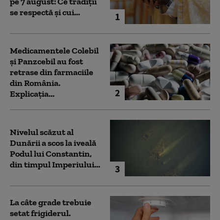
pe 7 august: Ce tradiții
se respectă și cui...
1
Medicamentele Colebil
și Panzcebil au fost
retrase din farmaciile
din România.
2
Explicația...
Nivelul scăzut al
Dunării a scos la iveală
Podul lui Constantin,
din timpul Imperiului...
3
La câte grade trebuie
setat frigiderul.