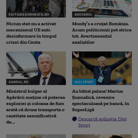
EDITIADEDIMINEATA.RO
ADEVARUL
Niciun stat nu a activat
Moody’s a cruțat România.
mecanismul UE anti-
Acum politicienii pot strica
dezinformare în timpul
tot. Avertismentul
crizei din Ceuta
analiștilor
GANDUL.RO
DIGI SPORT
Ministrul bulgar al
Au bătut palma! Marius
Apărării susține că puterea
Șumudică, revenire
exploziei și coloana de fum
spectaculoasă pe bancă, în
arată că drona transporta o
SuperLigă
cantitate semnificativă
Descarcă aplicația Digi
de...
Sport