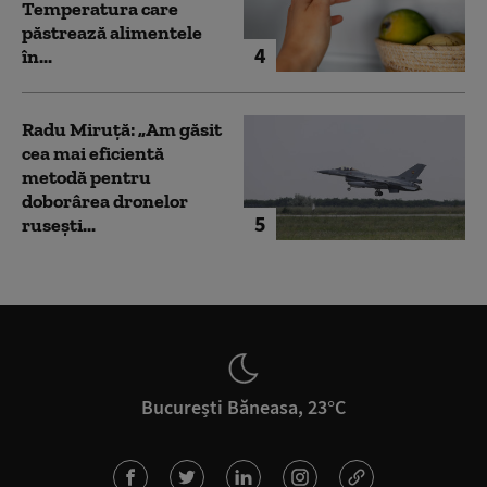
Temperatura care
păstrează alimentele
4
în...
Radu Miruță: „Am găsit
cea mai eficientă
metodă pentru
doborârea dronelor
5
rusești...
București Băneasa, 23°C