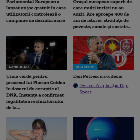
Parlamentul European a
Orașul european superb de
lansat un joc gratuit în care
care mulți turiști nu au
utilizatorii controlează o
auzit. Are aproape 900 de
campanie de dezinformare
ani de istorie, străduțe de
poveste, canale și castele...
GANDUL.RO
DIGI SPORT
Undă verde pentru
Dan Petrescu s-a decis
procesul lui Florian Coldea
Descarcă aplicația Digi
în dosarul de corupție al
Sport
DNA. Instanța a confirmat
legalitatea rechizitoriului
de la...