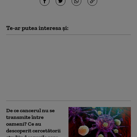
Te-ar putea interesa și:
Descoperire
arheologică
spectaculoasă în
Amazon. Sute de
geoglife dezvăluie
amploarea unei
civilizații vechi de 2.500
de ani
De ce cancerul nu se
transmite între
oameni? Ce au
descoperit cercetătorii