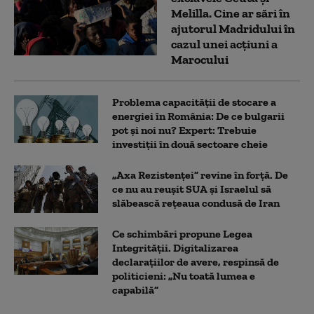
Melilla. Cine ar sări în
ajutorul Madridului în
cazul unei acțiuni a
Marocului
Problema capacității de stocare a
energiei în România: De ce bulgarii
pot și noi nu? Expert: Trebuie
investiții în două sectoare cheie
„Axa Rezistenței” revine în forță. De
ce nu au reușit SUA și Israelul să
slăbească rețeaua condusă de Iran
Ce schimbări propune Legea
Integrității. Digitalizarea
declarațiilor de avere, respinsă de
politicieni: „Nu toată lumea e
capabilă”