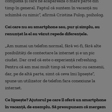
complexă şi care ne acaparează o mare parte din
timp în general. Faptul că suntem în vacanţă nu
schimbă cu nimic”, afirmă Cristina Fulop, psiholog.
Cei care nu au smartphone sau, pur şi simplu, au
renunţat la el au văzut repede diferenţele.
„Am numai un telefon normal, fără wi-fi, fără alte
posibilităţi de contectare la internet şi e un pic
ciudat. Dar cred că este o experienţă refreshing.
Pentru că am mai mult timp să vorbesc cu oamenii,
dar, pe de altă parte, simt că ceva îmi lipseşte”,
spune un utilizator de telefon fara conexiune la
internet.
Ce lipseşte? Ajutorul pe care îl oferă un smartphone
în vacanţă, de exemplu. Să presupunem că mergem