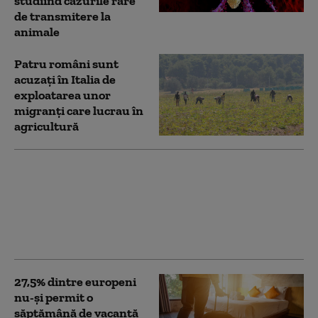
studiind cazurile rare
de transmitere la
animale
Patru români sunt
acuzați în Italia de
exploatarea unor
migranți care lucrau în
agricultură
UE încearcă să limiteze
răspândirea online a
conținutului fals creat
cu AI. Ce se schimbă de
la 2 august
27,5% dintre europeni
nu-şi permit o
săptămână de vacanţă