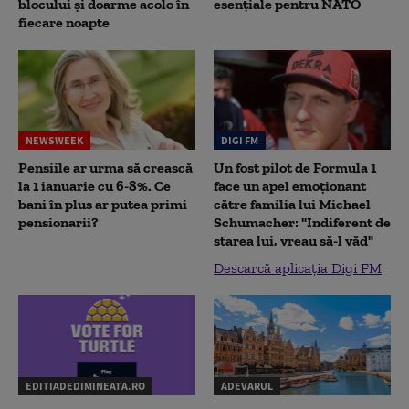
blocului și doarme acolo în
esențiale pentru NATO
fiecare noapte
NEWSWEEK
DIGI FM
Pensiile ar urma să crească
Un fost pilot de Formula 1
la 1 ianuarie cu 6-8%. Ce
face un apel emoționant
bani în plus ar putea primi
către familia lui Michael
pensionarii?
Schumacher: "Indiferent de
starea lui, vreau să-l văd"
Descarcă aplicația Digi FM
EDITIADEDIMINEATA.RO
ADEVARUL