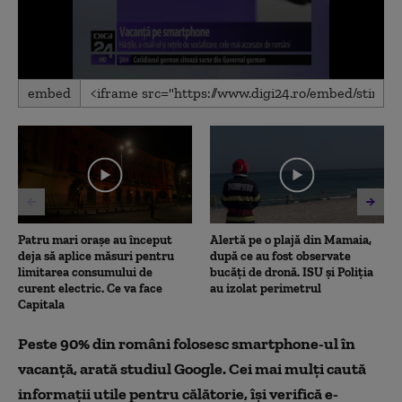
0
embed
seconds
of
2
minutes,
11
seconds
Patru mari orașe au început
Alertă pe o plajă din Mamaia,
deja să aplice măsuri pentru
după ce au fost observate
limitarea consumului de
bucăți de dronă. ISU și Poliția
curent electric. Ce va face
au izolat perimetrul
Capitala
Peste 90% din români folosesc smartphone-ul în
vacanţă, arată studiul Google. Cei mai mulţi caută
informaţii utile pentru călătorie, îşi verifică e-