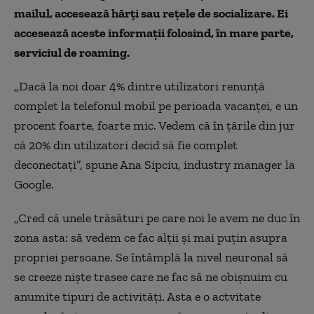
mailul, accesează hărţi sau reţele de socializare. Ei
accesează aceste informaţii folosind, în mare parte,
serviciul de roaming.
„Dacă la noi doar 4% dintre utilizatori renunţă
complet la telefonul mobil pe perioada vacanţei, e un
procent foarte, foarte mic. Vedem că în ţările din jur
că 20% din utilizatori decid să fie complet
deconectaţi”, spune Ana Sipciu, industry manager la
Google.
„
Cred că unele trăsături pe care noi le avem ne duc în
zona asta: să vedem ce fac alţii şi mai puţin asupra
propriei persoane. Se întâmplă la nivel neuronal să
se creeze nişte trasee care ne fac să ne obişnuim cu
anumite tipuri de activităţi. Asta e o actvitate