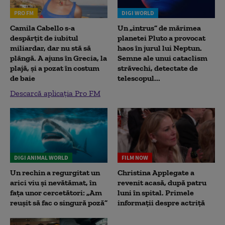
PRO FM
DIGI WORLD
Camila Cabello s-a
Un „intrus” de mărimea
despărțit de iubitul
planetei Pluto a provocat
miliardar, dar nu stă să
haos în jurul lui Neptun.
plângă. A ajuns în Grecia, la
Semne ale unui cataclism
plajă, și a pozat în costum
străvechi, detectate de
de baie
telescopul...
Descarcă aplicația Pro FM
DIGI ANIMAL WORLD
FILM NOW
Un rechin a regurgitat un
Christina Applegate a
arici viu și nevătămat, în
revenit acasă, după patru
fața unor cercetători: „Am
luni în spital. Primele
reușit să fac o singură poză”
informații despre actriță