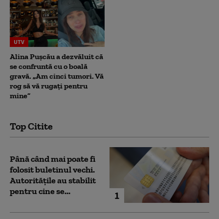
UTV
Alina Pușcău a dezvăluit că
se confruntă cu o boală
gravă. „Am cinci tumori. Vă
rog să vă rugați pentru
mine”
Top Citite
Până când mai poate fi
folosit buletinul vechi.
Autoritățile au stabilit
pentru cine se...
1