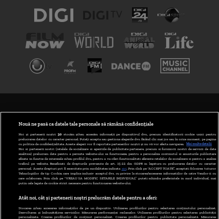
TERMENI ȘI CONDIȚII
POLITICA DE CONFIDENȚIALITATE
Nouă ne pasă ca datele tale personale să rămână confidențiale
Noi și partenerii noștri
30
stocăm și/sau accesăm informații pe dispozitivul dvs., precum identificatorii cookie unici pentru
prelucrarea datelor cu caracter personal. Puteți accepta sau gestiona alegerile dvs. făcând clic mai jos sau în orice moment, pe pagina
ABONARE DIGI TV
cu politica de confidențialitate. Aceste alegeri vor fi raportate partenerilor noștri și nu vă vor afecta navigarea.
Mai multe detalii
Noi si partenerii nostri (retelele de socializare si agentiile de publicitate partenere, precum si furnizorii nostri de servicii de date
analitice) prelucram date pentru a permite website-ului sa functioneze, pentru a personaliza continutul si anunturile publicitare
GESTIONAȚI PREFERINȚELE
afisate in functie de interesele si/sau profilul dvs., pentru a va oferi functionalitati aferente retelelor de socializare si pentru a analiza
traficul pe website. Beneficiati de drepturile prevazute de art. 15-22 din GDPR in legatura cu prelucrarea datelor cu caracter
personal. Aceste drepturi pot fi exercitate prin modalitatea indicata
aici
. Prin click pe “ACCEPT TOATE”, acceptati folosirea tuturor
CODUL DIGI24
Tehnologiilor de tip Cookie, care implica inclusiv acceptul dvs. cu privire la stocarea/accesarea informatiilor de catre Vendor-ii cu
care colaboram. Prin click pe “VREAU SA MODIFIC SETARILE INDIVIDUAL” puteti schimba preferintele in mod individual, mai
putin cele legate de cookie strict necesare pentru functionarea website-ului.
CAMERE WEB
Atât noi, cât și partenerii noștri prelucrăm datele pentru a oferi:
CONTACT/INFO
Stocarea și/sau accesarea informațiilor de pe un dispozitiv. Utilizarea profilurilor pentru selectarea conținutului personalizat.
Dezvoltarea și îmbunătățirea serviciilor. Măsurarea performanței reclamelor. Utilizarea profilurilor pentru selectarea publicității
personalizate. Crearea profilurilor de conținut personalizat. Crearea profilurilor pentru publicitate personalizată. Măsurarea