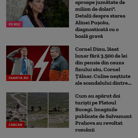
aproape jumătate de
milion de dolari".
Detalii despre starea
Alinei Pușcău,
PE ROZ
diagnosticată cu o
boală gravă
Cornel Dinu, lăsat
lunar fără 3.500 de lei
din pensie din cauza
finului său, Cornel
Țălnar. Culise neștiute
FANATIK.RO
ale scandalului dintre...
Cum au apărut doi
turiști pe Platoul
Bucegi. Imaginile
publicate de Salvamont
Prahova au revoltat
CANCAN
românii