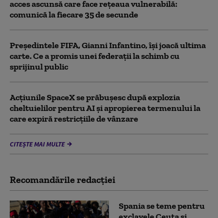
acces ascunsă care face rețeaua vulnerabilă:
comunică la fiecare 35 de secunde
Președintele FIFA, Gianni Infantino, îşi joacă ultima
carte. Ce a promis unei federații la schimb cu
sprijinul public
Acţiunile SpaceX se prăbuşesc după explozia
cheltuielilor pentru AI şi apropierea termenului la
care expiră restricţiile de vânzare
CITEȘTE MAI MULTE
Recomandările redacţiei
Spania se teme pentru
exclavele Ceuta și