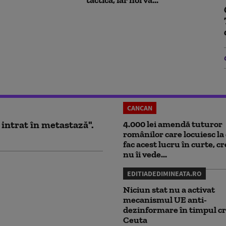
CANCAN
 intrat în metastază".
4.000 lei amendă tuturor
românilor care locuiesc la 
fac acest lucru în curte, c
nu îi vede...
EDITIADEDIMINEATA.RO
Niciun stat nu a activat
mecanismul UE anti-
dezinformare în timpul cr
Ceuta