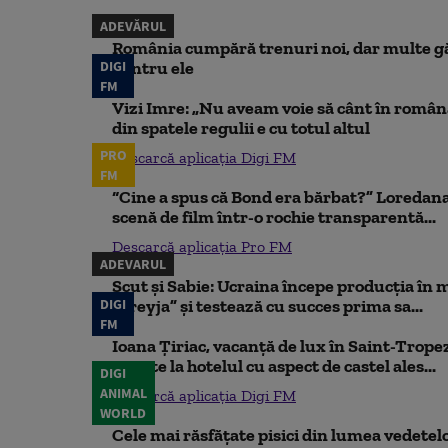
ADEVĂRUL
România cumpără trenuri noi, dar multe gă
DIGI
pentru ele
FM
Vizi Imre: „Nu aveam voie să cânt în român
din spatele regulii e cu totul altul
PRO
Descarcă aplicația Digi FM
FM
“Cine a spus că Bond era bărbat?” Loredana
scenă de film într-o rochie transparentă...
Descarcă aplicația Pro FM
ADEVARUL
Scut și Sabie: Ucraina începe producția în 
DIGI
„Freyja” și testează cu succes prima sa...
FM
Ioana Țiriac, vacanță de lux în Saint-Tropez
noapte la hotelul cu aspect de castel ales...
DIGI
ANIMAL
Descarcă aplicația Digi FM
WORLD
Cele mai răsfățate pisici din lumea vedetelor