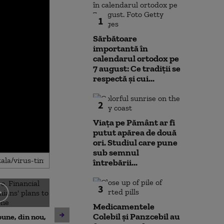
1
Sărbătoare
importantă în
calendarul ortodox pe
7 august: Ce tradiții se
respectă și cui...
2
Viața pe Pământ ar fi
putut apărea de două
ori. Studiul care pune
sub semnul
întrebării...
3
Emil Boc, primarul Clujului,
Medicamentele
Nuclearelectri
prezintă leacul pentru
Colebil și Panzcebil au
une, din nou,
putem câștiga 
mahmureală după o noapte