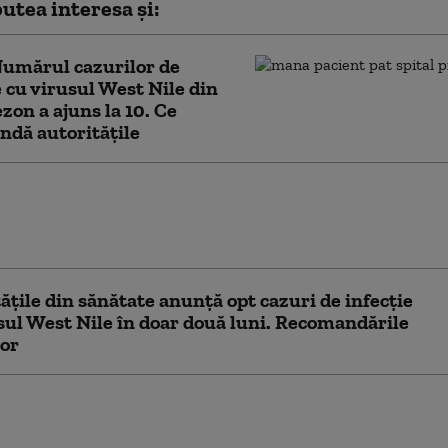
utea interesa și:
Numărul cazurilor de
e cu virusul West Nile din
ezon a ajuns la 10. Ce
dă autoritățile
izarea pe bursă a Apple a depăşit pragul de
iliarde de dolari. Ce companie a mai reușit
ă performanță
ățile din sănătate anunță opt cazuri de infecție
sul West Nile în doar două luni. Recomandările
lor
menință că va impune noi tarife, după
ca de «jaf» asupra companiilor americane”