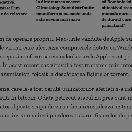
la diminuarea secetei.
că România îș
egativă.
Climatolog: Sunt distribuite
obiectivul trec
are: E un
neuniform și nu acolo unde
moneda euro: 
iv de relaxare
este nevoie mai mare
de durată care
prioritizat”
m de operare propriu, Mac-urile vândute de Apple su
 de viruşii care afectează computerele dotate cu Wind
ncepută conform căreia calculatoarele Apple sunt per
. În acest recent caz virusul a fost transmis prin int
ansmission, folosit la descărcarea fişierelor torrent.
sa care le-a fost cerută utilizatorilor afectaţi s-a ri
lătiţi în bitcoin. Odată petrecut atacul nu prea sunt 
izatorul poate scăpa de virus dacă reinstalează sistem
ea ce înseamnă însă pierderea tuturor fişierelor de pe