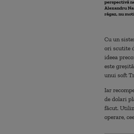
perspectivă n
Alexandru Naz
răgaz, nu mot
Cu un siste
ori scutite
ideea preco
este greşită
unui soft Tr
Iar recompen
de dolari p
făcut. Util
operare, ce