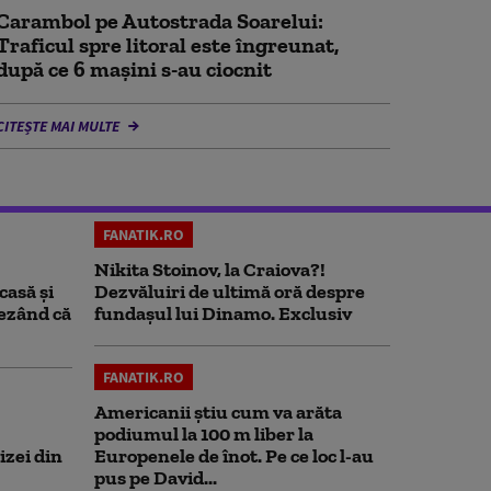
Carambol pe Autostrada Soarelui:
Traficul spre litoral este îngreunat,
după ce 6 mașini s-au ciocnit
CITEȘTE MAI MULTE
FANATIK.RO
Nikita Stoinov, la Craiova?!
casă și
Dezvăluiri de ultimă oră despre
rezând că
fundașul lui Dinamo. Exclusiv
FANATIK.RO
Americanii știu cum va arăta
podiumul la 100 m liber la
izei din
Europenele de înot. Pe ce loc l-au
pus pe David...