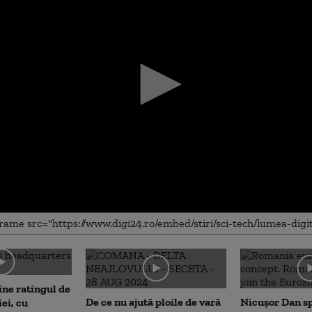
me
ne ratingul de
De ce nu ajută ploile de vară
Nicușor Dan sp
ei, cu