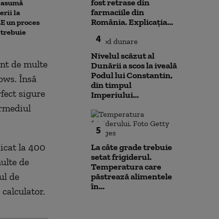
fost retrase din
i asumă
zile”. Ce se va
de festival: „Uitați de cafea”
farmaciile din
erii la
reactorul 2 de
România. Explicația...
„E un proces
 trebuie
4
Nivelul scăzut al
nt de multe
Dunării a scos la iveală
Podul lui Constantin,
ows. Însă
din timpul
fect sigure
Imperiului...
ermediul
5
dicat la 400
La câte grade trebuie
setat frigiderul.
multe de
Temperatura care
ul de
păstrează alimentele
în...
 calculator.