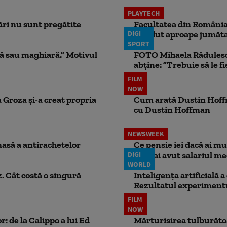
PLAYTECH
ri nu sunt pregătite
Facultatea din România 
DIGI
pierdut aproape jumăta
SPORT
ă sau maghiară.” Motivul
FOTO Mihaela Rădulescu 
abține: ”Trebuie să le fi
FILM
NOW
 Groza și-a creat propria
Cum arată Dustin Hoffma
cu Dustin Hoffman
NEWSWEEK
masă a antirachetelor
Ce pensie iei dacă ai m
DIGI
dacă ai avut salariul me
WORLD
. Cât costă o singură
Inteligența artificială 
Rezultatul experimentul
FILM
NOW
: de la Calippo a lui Ed
Mărturisirea tulburătoar