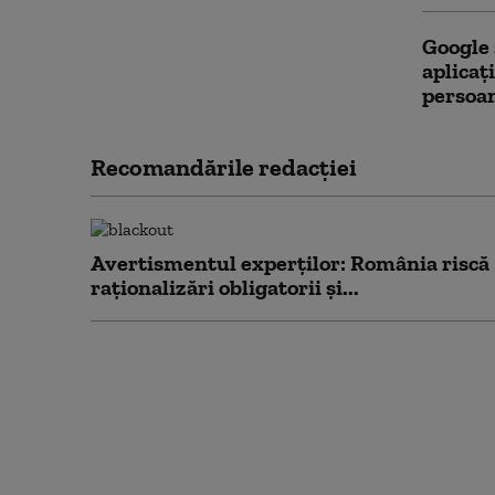
Google 
aplicaț
persoa
Recomandările redacţiei
Avertismentul experților: România riscă
raționalizări obligatorii și...