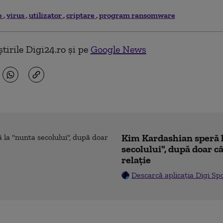
e
virus
utilizator
criptare
program ransomware
tirile Digi24.ro și pe
Google News
Kim Kardashian speră 
secolului", după doar c
relație
Descarcă aplicația Digi Sp