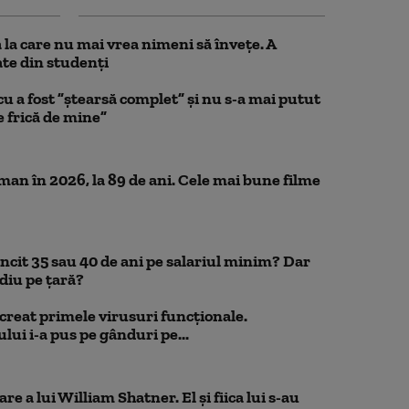
la care nu mai vrea nimeni să înveţe. A
te din studenţi
a fost ”ștearsă complet” și nu s-a mai putut
e frică de mine”
n în 2026, la 89 de ani. Cele mai bune filme
uncit 35 sau 40 de ani pe salariul minim? Dar
diu pe țară?
a creat primele virusuri funcționale.
ui i-a pus pe gânduri pe...
e a lui William Shatner. El și fiica lui s-au