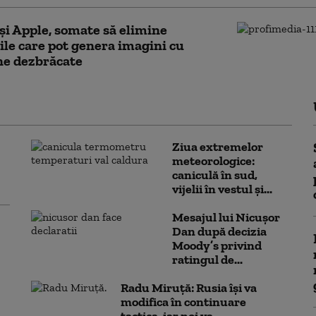
și Apple, somate să elimine
iile care pot genera imagini cu
ne dezbrăcate
Ziua extremelor
meteorologice:
caniculă în sud,
vijelii în vestul și...
Mesajul lui Nicușor
Dan după decizia
Moody’s privind
ratingul de...
Radu Miruță: Rusia își va
modifica în continuare
tactica, iar noi va...