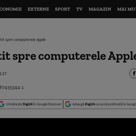
CONOMIE
EXTERNE
SPORT
TV
MAGAZIN
MAI MU
ntit spre computerele Apple
tit spre computerele Appl
1:27
Urmărește
Digi24
în Google Discover
Adaugă
Digi24
ca sursă preferată în Googl