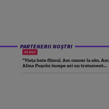
PARTENERII NOȘTRI
PE ROZ
"Viața bate filmul. Am cancer la sân. Am
Alina Pușcău începe azi un tratament...