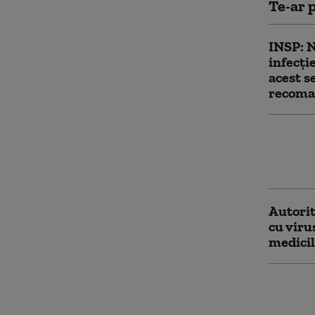
Te-ar p
INSP: 
infecţi
acest s
recoman
Capital
5.000 m
aceast
Autorit
cu viru
medici
Trump a
„practi