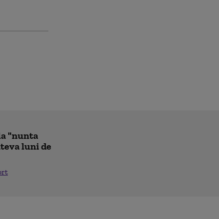
la "nunta
âteva luni de
ort