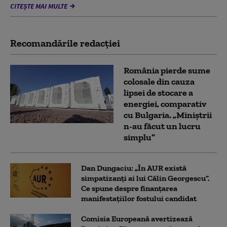
CITEȘTE MAI MULTE
Recomandările redacţiei
România pierde sume
colosale din cauza
lipsei de stocare a
energiei, comparativ
cu Bulgaria. „Miniștrii
n-au făcut un lucru
simplu”
Dan Dungaciu: „În AUR există
simpatizanți ai lui Călin Georgescu”.
Ce spune despre finanțarea
manifestațiilor fostului candidat
Comisia Europeană avertizează