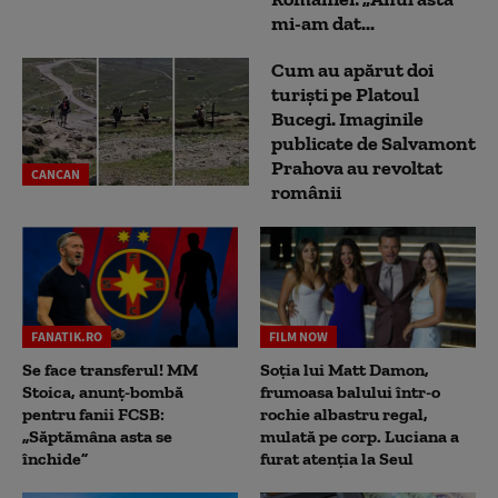
mi-am dat...
Cum au apărut doi
turiști pe Platoul
Bucegi. Imaginile
publicate de Salvamont
Prahova au revoltat
CANCAN
românii
FANATIK.RO
FILM NOW
Se face transferul! MM
Soția lui Matt Damon,
Stoica, anunț-bombă
frumoasa balului într-o
pentru fanii FCSB:
rochie albastru regal,
„Săptămâna asta se
mulată pe corp. Luciana a
închide”
furat atenția la Seul