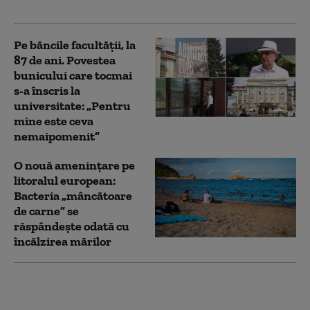
Biologie 2026
Pe băncile facultății, la
87 de ani. Povestea
bunicului care tocmai
s-a înscris la
universitate: „Pentru
mine este ceva
nemaipomenit”
O nouă amenințare pe
litoralul european:
Bacteria „mâncătoare
de carne” se
răspândește odată cu
încălzirea mărilor
Bacterie periculoasă
depistată din nou în