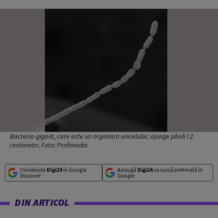
Bacteria-gigant, care este un organism unicelular, ajunge până l 2
centimetri. Foto: Profimedia
Urmărește
Digi24
în Google
Adaugă
Digi24
ca sursă preferată în
Discover
Google
DIN ARTICOL