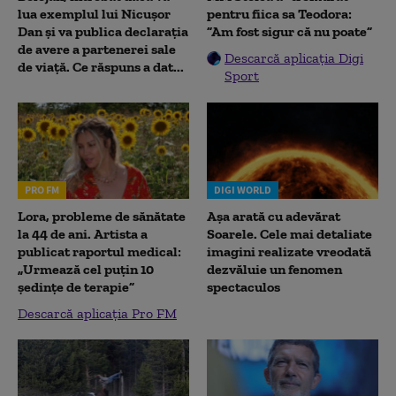
lua exemplul lui Nicușor
pentru fiica sa Teodora:
Dan și va publica declarația
”Am fost sigur că nu poate”
de avere a partenerei sale
Descarcă aplicația Digi
de viață. Ce răspuns a dat...
Sport
PRO FM
DIGI WORLD
Lora, probleme de sănătate
Așa arată cu adevărat
la 44 de ani. Artista a
Soarele. Cele mai detaliate
publicat raportul medical:
imagini realizate vreodată
„Urmează cel puțin 10
dezvăluie un fenomen
ședințe de terapie”
spectaculos
Descarcă aplicația Pro FM