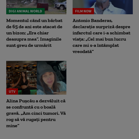
DIGI ANIMAL WORLD
FILM NOW
Momentul când un bărbat
Antonio Banderas,
de 65 de ani este atacat de
declarație surpriză despre
un bizon: „Era chiar
infarctul care i-a schimbat
deasupra mea”. Imaginile
viața: „Cel mai bun lucru
sunt greu de urmărit
care mi s-a întâmplat
vreodată”
UTV
Alina Pușcău a dezvăluit că
se confruntă cu o boală
gravă. „Am cinci tumori. Vă
rog să vă rugați pentru
mine”