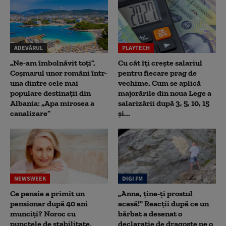
ADEVĂRUL
PLAYTECH
„Ne-am îmbolnăvit toți”.
Cu cât îți crește salariul
Coșmarul unor români într-
pentru fiecare prag de
una dintre cele mai
vechime. Cum se aplică
populare destinații din
majorările din noua Lege a
Albania: „Apa mirosea a
salarizării după 3, 5, 10, 15
canalizare”
și...
NEWSWEEK
DIGI FM
Ce pensie a primit un
„Anna, ţine-ţi prostul
pensionar după 40 ani
acasă!" Reacţii după ce un
munciți? Noroc cu
bărbat a desenat o
punctele de stabilitate.
declaraţie de dragoste pe o