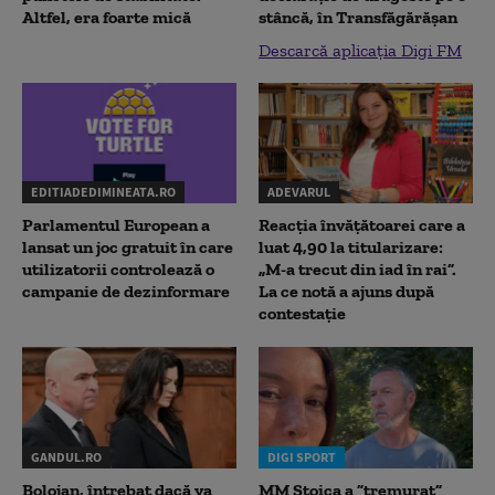
Altfel, era foarte mică
stâncă, în Transfăgărăşan
Descarcă aplicația Digi FM
EDITIADEDIMINEATA.RO
ADEVARUL
Parlamentul European a
Reacția învățătoarei care a
lansat un joc gratuit în care
luat 4,90 la titularizare:
utilizatorii controlează o
„M-a trecut din iad în rai”.
campanie de dezinformare
La ce notă a ajuns după
contestație
GANDUL.RO
DIGI SPORT
Bolojan, întrebat dacă va
MM Stoica a ”tremurat”