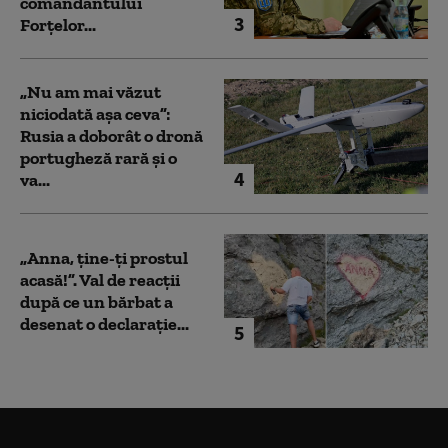
comandantului
3
Forțelor...
„Nu am mai văzut
niciodată așa ceva”:
Rusia a doborât o dronă
portugheză rară și o
4
va...
„Anna, ţine-ţi prostul
acasă!”. Val de reacții
după ce un bărbat a
desenat o declarație...
5