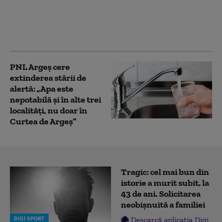
rețeaua de apă a
Spitalului de Pediatrie
Ploieşti. Internările vor
fi limitate
PNL Argeș cere
extinderea stării de
alertă: „Apa este
nepotabilă și în alte trei
localități, nu doar în
Curtea de Argeş”
Tragic: cel mai bun din
istorie a murit subit, la
43 de ani. Solicitarea
neobișnuită a familiei
DIGI SPORT
Descarcă aplicația Digi