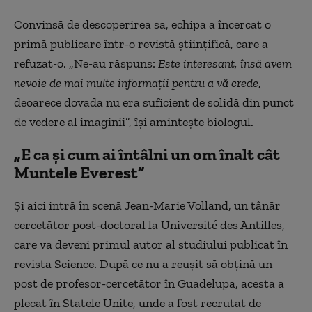
Convinsă de descoperirea sa, echipa a încercat o
primă publicare într-o revistă ştiinţifică, care a
refuzat-o. „Ne-au răspuns:
Este interesant, însă avem
nevoie de mai multe informaţii pentru a vă crede
,
deoarece dovada nu era suficient de solidă din punct
de vedere al imaginii”, îşi aminteşte biologul.
„E ca şi cum ai întâlni un om înalt cât
Muntele Everest”
Şi aici intră în scenă Jean-Marie Volland, un tânăr
cercetător post-doctoral la Université des Antilles,
care va deveni primul autor al studiului publicat în
revista Science. După ce nu a reuşit să obţină un
post de profesor-cercetător în Guadelupa, acesta a
plecat în Statele Unite, unde a fost recrutat de