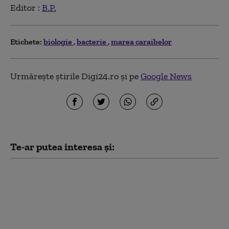
Editor :
B.P.
Etichete:
biologie
bacterie
marea caraibelor
Urmărește știrile Digi24.ro și pe
Google News
Te-ar putea interesa și:
Elevii români au
obținut trei medalii și
un premiu special la
Olimpiada
Internațională de