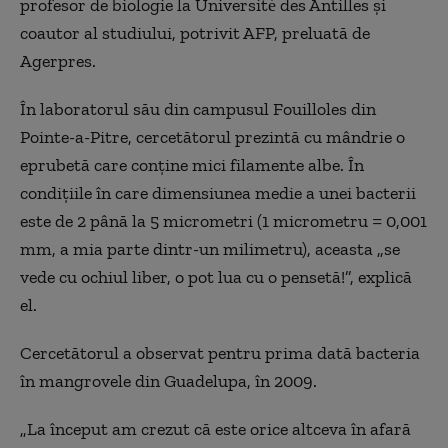
profesor de biologie la Université des Antilles şi
coautor al studiului, potrivit AFP, preluată de
Agerpres.
În laboratorul său din campusul Fouilloles din
Pointe-a-Pitre, cercetătorul prezintă cu mândrie o
eprubetă care conţine mici filamente albe. În
condiţiile în care dimensiunea medie a unei bacterii
este de 2 până la 5 micrometri (1 micrometru = 0,001
mm, a mia parte dintr-un milimetru), aceasta „se
vede cu ochiul liber, o pot lua cu o pensetă!”, explică
el.
Cercetătorul a observat pentru prima dată bacteria
în mangrovele din Guadelupa, în 2009.
„La început am crezut că este orice altceva în afară