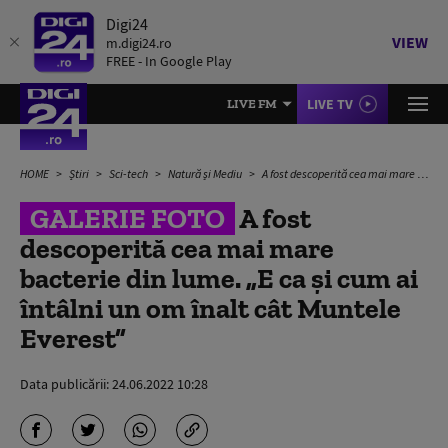
Digi24
VIEW
m.digi24.ro
FREE - In Google Play
LIVE TV
LIVE FM
HOME
Știri
Sci-tech
Natură și Mediu
A fost descoperită cea mai mare bacterie din lume. „E ca şi cum ai întâlni un om înalt cât Muntele Everest”
GALERIE FOTO
A fost
descoperită cea mai mare
bacterie din lume. „E ca şi cum ai
întâlni un om înalt cât Muntele
Everest”
Data publicării:
24.06.2022 10:28