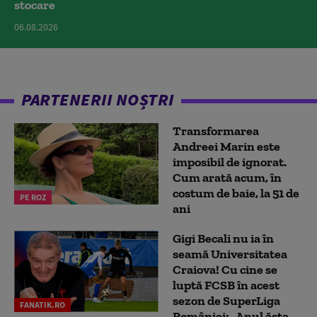
stocare
06.08.2026
PARTENERII NOȘTRI
Transformarea
Andreei Marin este
imposibil de ignorat.
Cum arată acum, în
costum de baie, la 51 de
PE ROZ
ani
Gigi Becali nu ia în
seamă Universitatea
Craiova! Cu cine se
luptă FCSB în acest
sezon de SuperLiga
FANATIK.RO
României: „Anul ăsta