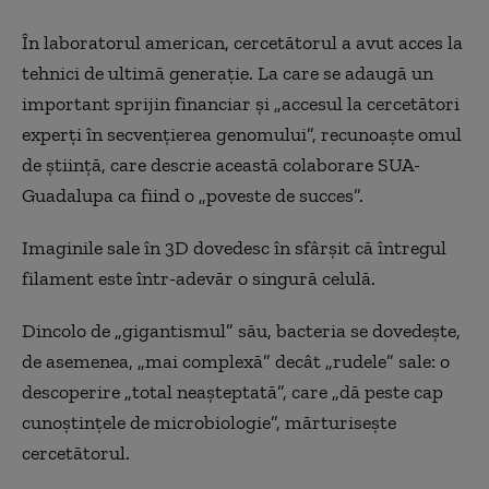
În laboratorul american, cercetătorul a avut acces la
tehnici de ultimă generaţie. La care se adaugă un
important sprijin financiar şi „accesul la cercetători
experţi în secvenţierea genomului”, recunoaşte omul
de ştiinţă, care descrie această colaborare SUA-
Guadalupa ca fiind o „poveste de succes”.
Imaginile sale în 3D dovedesc în sfârşit că întregul
filament este într-adevăr o singură celulă.
Dincolo de „gigantismul” său, bacteria se dovedeşte,
de asemenea, „mai complexă” decât „rudele” sale: o
descoperire „total neaşteptată”, care „dă peste cap
cunoştinţele de microbiologie”, mărturiseşte
cercetătorul.