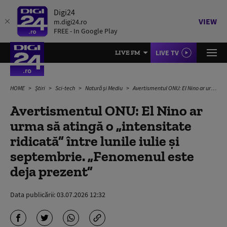
Digi24
VIEW
m.digi24.ro
FREE - In Google Play
LIVE TV
LIVE FM
HOME
Știri
Sci-tech
Natură și Mediu
Avertismentul ONU: El Nino ar urma să atingă o „intensitate ridicată” între lunile iulie și septembrie. „Fenomenul este deja prezent”
Avertismentul ONU: El Nino ar
urma să atingă o „intensitate
ridicată” între lunile iulie și
septembrie. „Fenomenul este
deja prezent”
Data publicării:
03.07.2026 12:32