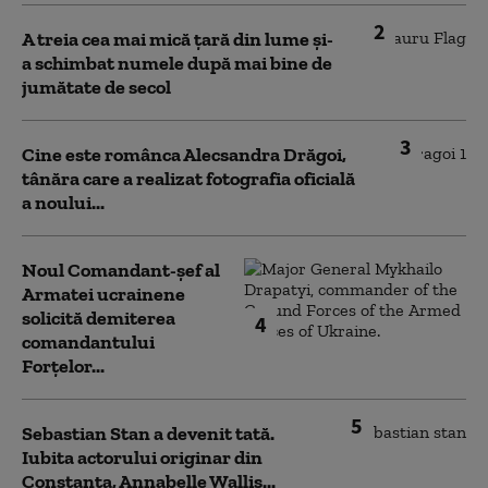
2
A treia cea mai mică țară din lume și-
a schimbat numele după mai bine de
jumătate de secol
3
Cine este românca Alecsandra Drăgoi,
tânăra care a realizat fotografia oficială
a noului...
Noul Comandant-șef al
Armatei ucrainene
solicită demiterea
4
comandantului
Forțelor...
5
Sebastian Stan a devenit tată.
Iubita actorului originar din
Constanța, Annabelle Wallis...