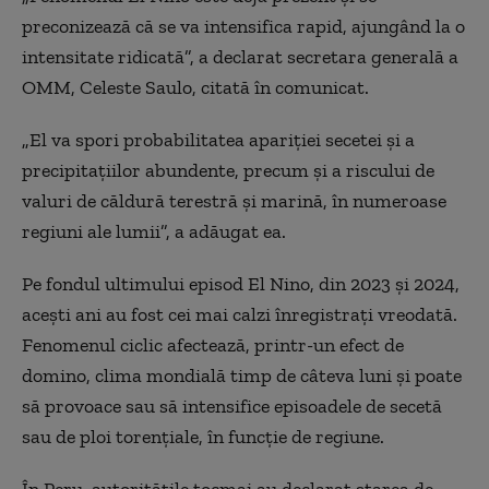
preconizează că se va intensifica rapid, ajungând la o
intensitate ridicată”, a declarat secretara generală a
OMM, Celeste Saulo, citată în comunicat.
„El va spori probabilitatea apariţiei secetei şi a
precipitaţiilor abundente, precum şi a riscului de
valuri de căldură terestră şi marină, în numeroase
regiuni ale lumii”, a adăugat ea.
Pe fondul ultimului episod El Nino, din 2023 şi 2024,
aceşti ani au fost cei mai calzi înregistraţi vreodată.
Fenomenul ciclic afectează, printr-un efect de
domino, clima mondială timp de câteva luni şi poate
să provoace sau să intensifice episoadele de secetă
sau de ploi torenţiale, în funcţie de regiune.