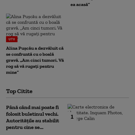
ea acasă”
UTV
Alina Pușcău a dezvăluit că
se confruntă cu o boală
gravă. „Am cinci tumori. Vă
rog să vă rugați pentru
mine”
Top Citite
Până când mai poate fi
folosit buletinul vechi.
1
Autoritățile au stabilit
pentru cine se...