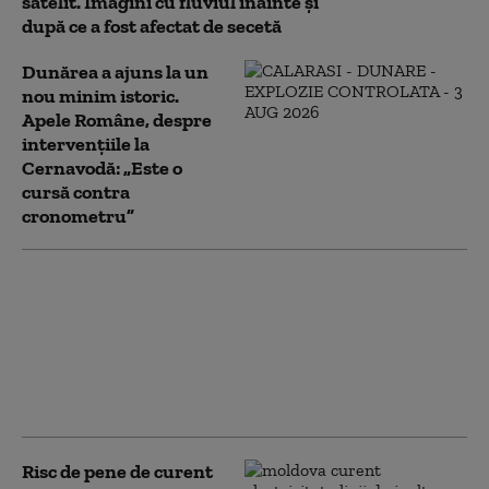
satelit. Imagini cu fluviul înainte și
după ce a fost afectat de secetă
Dunărea a ajuns la un
nou minim istoric.
Apele Române, despre
intervențiile la
Cernavodă: „Este o
cursă contra
cronometru”
Nave de război naziste
scufundate ies la
suprafață pe Dunăre,
pe măsură ce nivelul
apei scade la minime
record
Risc de pene de curent