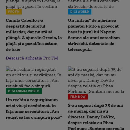
PRO FM
DIGI WORLD
Camila Cabello s-a
Un „intrus” de mărimea
despărțit de iubitul
planetei Pluto a provocat
miliardar, dar nu stă să
haos în jurul lui Neptun.
plângă. A ajuns în Grecia, la
Semne ale unui cataclism
plajă, și a pozat în costum
străvechi, detectate de
de baie
telescopul...
Descarcă aplicația Pro FM
DIGI ANIMAL WORLD
FILM NOW
Un rechin a regurgitat un
S-au separat după 35 de ani
arici viu și nevătămat, în
de mariaj, dar nu au
fața unor cercetători: „Am
divorțat. Danny DeVito,
reușit să fac o singură poză”
despre relația cu Rhea
Perlman: „Suntem mereu la