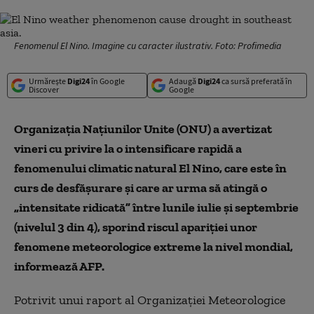
Fenomenul El Nino. Imagine cu caracter ilustrativ. Foto: Profimedia
Urmărește
Digi24
în Google
Adaugă
Digi24
ca sursă preferată în
Discover
Google
Organizaţia Naţiunilor Unite (ONU) a avertizat
vineri cu privire la o intensificare rapidă a
fenomenului climatic natural El Nino, care este în
curs de desfăşurare şi care ar urma să atingă o
„intensitate ridicată” între lunile iulie şi septembrie
(nivelul 3 din 4), sporind riscul apariţiei unor
fenomene meteorologice extreme la nivel mondial,
informează AFP.
Potrivit unui raport al Organizaţiei Meteorologice