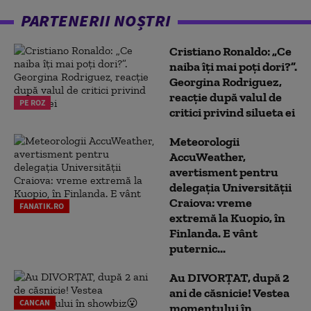
PARTENERII NOȘTRI
Cristiano Ronaldo: „Ce
naiba îți mai poți dori?”.
Georgina Rodriguez,
reacție după valul de
PE ROZ
critici privind silueta ei
Meteorologii
AccuWeather,
avertisment pentru
delegația Universității
Craiova: vreme
FANATIK.RO
extremă la Kuopio, în
Finlanda. E vânt
puternic...
Au DIVORȚAT, după 2
ani de căsnicie! Vestea
CANCAN
momentului în