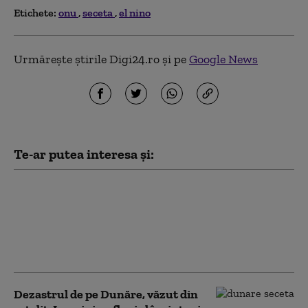
Etichete:
onu
seceta
el nino
Urmărește știrile Digi24.ro și pe
Google News
Te-ar putea interesa și:
Patru mari orașe au
început deja să aplice
măsuri pentru limitarea
consumului de curent
electric. Ce va face Capitala
Dezastrul de pe Dunăre, văzut din