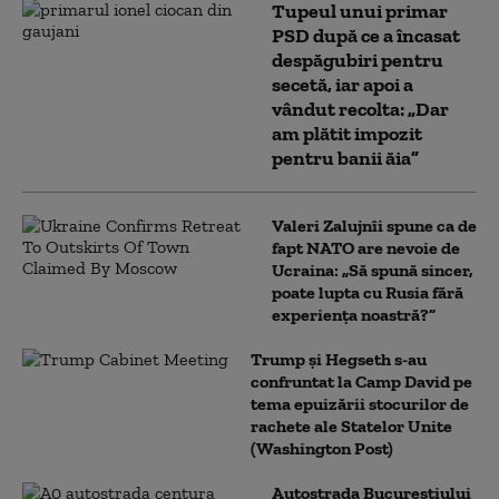
Tupeul unui primar
PSD după ce a încasat
despăgubiri pentru
secetă, iar apoi a
vândut recolta: „Dar
am plătit impozit
pentru banii ăia”
Valeri Zalujnîi spune ca de
fapt NATO are nevoie de
Ucraina: „Să spună sincer,
poate lupta cu Rusia fără
experiența noastră?”
Trump şi Hegseth s-au
confruntat la Camp David pe
tema epuizării stocurilor de
rachete ale Statelor Unite
(Washington Post)
Autostrada Bucureștiului