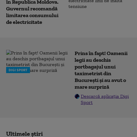
în Republica Moldova.
Guvernul recomandă
limitarea consumului
de electricitate
Prins în fapt! Oamenii
legii au deschis
portbagajul unui
DIGI SPORT
taximetrist din
București și au avut o
mare surpriză
Descarcă aplicația Digi
Sport
Ultimele știri