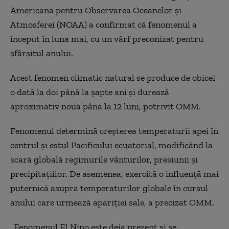
Americană pentru Observarea Oceanelor şi
Atmosferei (NOAA) a confirmat că fenomenul a
început în luna mai, cu un vârf preconizat pentru
sfârşitul anului.
Acest fenomen climatic natural se produce de obicei
o dată la doi până la şapte ani şi durează
aproximativ nouă până la 12 luni, potrivit OMM.
Fenomenul determină creşterea temperaturii apei în
centrul şi estul Pacificului ecuatorial, modificând la
scară globală regimurile vânturilor, presiunii şi
precipitaţiilor. De asemenea, exercită o influenţă mai
puternică asupra temperaturilor globale în cursul
anului care urmează apariţiei sale, a precizat OMM.
„Fenomenul El Nino este deja prezent şi se