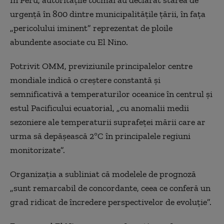
În Peru, autorităţile tocmai au declarat starea de
urgenţă în 800 dintre municipalităţile ţării, în faţa
„pericolului iminent” reprezentat de ploile
abundente asociate cu El Nino.
Potrivit OMM, previziunile principalelor centre
mondiale indică o creştere constantă şi
semnificativă a temperaturilor oceanice în centrul şi
estul Pacificului ecuatorial, „cu anomalii medii
sezoniere ale temperaturii suprafeţei mării care ar
urma să depăşească 2°C în principalele regiuni
monitorizate”.
Organizaţia a subliniat că modelele de prognoză
„sunt remarcabil de concordante, ceea ce conferă un
grad ridicat de încredere perspectivelor de evoluţie”.