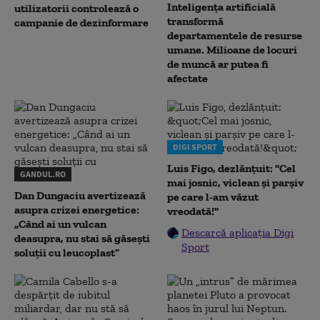
Inteligența artificială
utilizatorii controlează o
transformă
campanie de dezinformare
departamentele de resurse
umane. Milioane de locuri
de muncă ar putea fi
afectate
DIGI SPORT
Luis Figo, dezlănțuit: "Cel
GANDUL.RO
mai josnic, viclean și parșiv
Dan Dungaciu avertizează
pe care l-am văzut
asupra crizei energetice:
vreodată!"
„Când ai un vulcan
Descarcă aplicația Digi
deasupra, nu stai să găsești
Sport
soluții cu leucoplast”