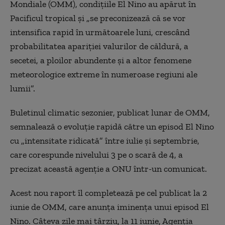
Mondiale (OMM), condiţiile El Nino au apărut în
Pacificul tropical şi „se preconizează că se vor
intensifica rapid în următoarele luni, crescând
probabilitatea apariţiei valurilor de căldură, a
secetei, a ploilor abundente şi a altor fenomene
meteorologice extreme în numeroase regiuni ale
lumii”.
Buletinul climatic sezonier, publicat lunar de OMM,
semnalează o evoluţie rapidă către un episod El Nino
cu „intensitate ridicată” între iulie şi septembrie,
care corespunde nivelului 3 pe o scară de 4, a
precizat această agenţie a ONU într-un comunicat.
Acest nou raport îl completează pe cel publicat la 2
iunie de OMM, care anunţa iminenţa unui episod El
Nino. Câteva zile mai târziu, la 11 iunie, Agenţia