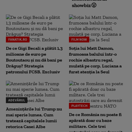
showbiz😮
FANATIK.RO
FILM NOW
De ce Gigi Becali a plătit 1,3
Soția lui Matt Damon,
milioane de euro pe
frumoasa balului într-o
Boutoutaou și nu dă bani pe
rochie albastru regal,
Drăguș? Strategia
mulată pe corp. Luciana a
patronului FCSB. Exclusiv
furat atenția la Seul
ADEVĂRUL
PLAYTECH
Amenințările lui Trump nu
De ce România nu poate fi
mai sperie lumea. Cum
apărată doar cu baze
tratează capitalele lumii
militare. Cele trei
retorica Casei Albe