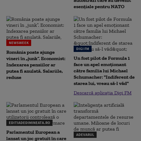
autostrăzi care au devenit
esențiale pentru NATO
NEWSWEEK
DIGI FM
România poate ajunge
Un fost pilot de Formula 1
vineri în „junk”. Economist:
face un apel emoționant
Indexarea pensiilor ar
către familia lui Michael
putea fi anulată. Salariile,
Schumacher: "Indiferent de
reduse
starea lui, vreau să-l văd"
Descarcă aplicația Digi FM
EDITIADEDIMINEATA.RO
Parlamentul European a
ADEVARUL
lansat un joc gratuit în care