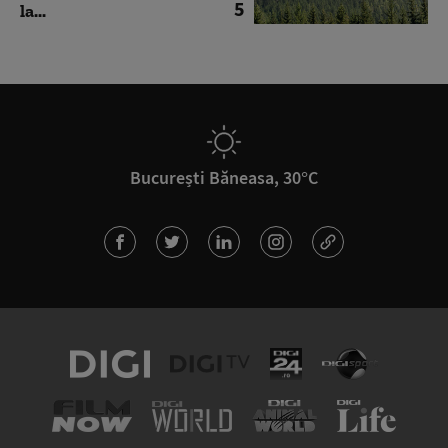
5
la...
București Băneasa, 30°C