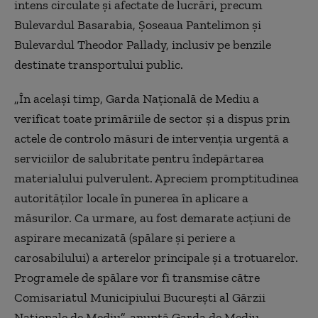
intens circulate şi afectate de lucrări, precum
Bulevardul Basarabia, Şoseaua Pantelimon şi
Bulevardul Theodor Pallady, inclusiv pe benzile
destinate transportului public.
„În acelaşi timp, Garda Naţională de Mediu a
verificat toate primăriile de sector şi a dispus prin
actele de controlo măsuri de intervenţia urgentă a
serviciilor de salubritate pentru îndepărtarea
materialului pulverulent. Apreciem promptitudinea
autorităţilor locale în punerea în aplicare a
măsurilor. Ca urmare, au fost demarate acţiuni de
aspirare mecanizată (spălare şi periere a
carosabilului) a arterelor principale şi a trotuarelor.
Programele de spălare vor fi transmise către
Comisariatul Municipiului Bucureşti al Gărzii
Naţionale de Mediu”, anunţă Garda de Mediu.