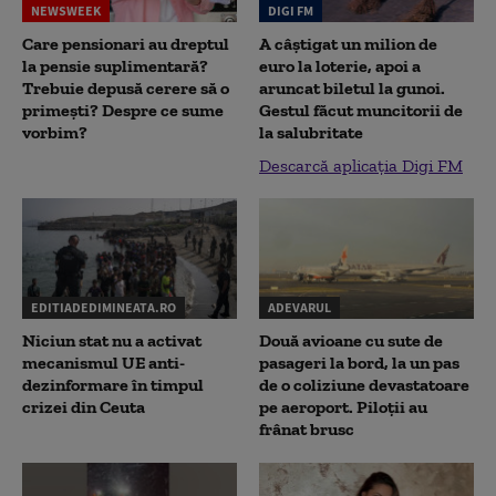
NEWSWEEK
DIGI FM
Care pensionari au dreptul
A câștigat un milion de
la pensie suplimentară?
euro la loterie, apoi a
Trebuie depusă cerere să o
aruncat biletul la gunoi.
primești? Despre ce sume
Gestul făcut muncitorii de
vorbim?
la salubritate
Descarcă aplicația Digi FM
EDITIADEDIMINEATA.RO
ADEVARUL
Niciun stat nu a activat
Două avioane cu sute de
mecanismul UE anti-
pasageri la bord, la un pas
dezinformare în timpul
de o coliziune devastatoare
crizei din Ceuta
pe aeroport. Piloții au
frânat brusc