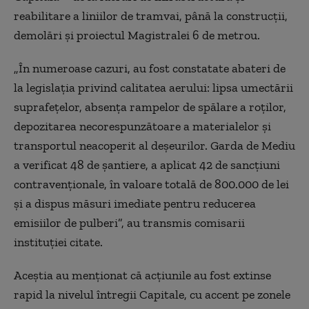
reabilitare a liniilor de tramvai, până la construcţii,
demolări şi proiectul Magistralei 6 de metrou.
„În numeroase cazuri, au fost constatate abateri de
la legislaţia privind calitatea aerului: lipsa umectării
suprafeţelor, absenţa rampelor de spălare a roţilor,
depozitarea necorespunzătoare a materialelor şi
transportul neacoperit al deşeurilor. Garda de Mediu
a verificat 48 de şantiere, a aplicat 42 de sancţiuni
contravenţionale, în valoare totală de 800.000 de lei
şi a dispus măsuri imediate pentru reducerea
emisiilor de pulberi”, au transmis comisarii
instituţiei citate.
Aceştia au menţionat că acţiunile au fost extinse
rapid la nivelul întregii Capitale, cu accent pe zonele