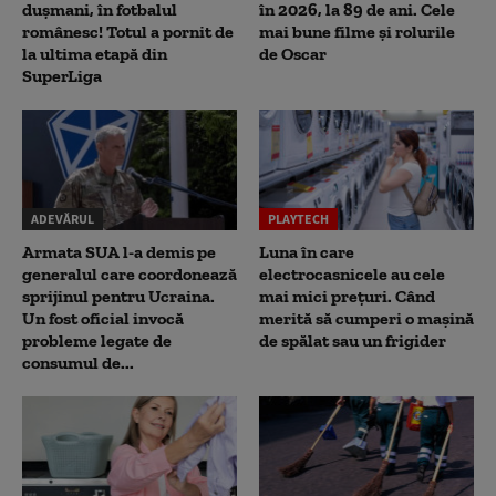
dușmani, în fotbalul
în 2026, la 89 de ani. Cele
românesc! Totul a pornit de
mai bune filme și rolurile
la ultima etapă din
de Oscar
SuperLiga
ADEVĂRUL
PLAYTECH
Armata SUA l-a demis pe
Luna în care
generalul care coordonează
electrocasnicele au cele
sprijinul pentru Ucraina.
mai mici prețuri. Când
Un fost oficial invocă
merită să cumperi o mașină
probleme legate de
de spălat sau un frigider
consumul de...