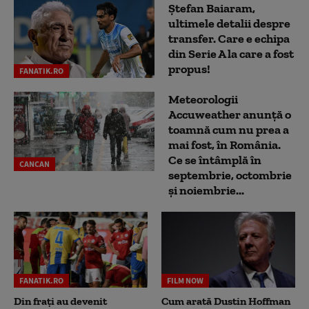
Ștefan Baiaram,
ultimele detalii despre
transfer. Care e echipa
din Serie A la care a fost
propus!
FANATIK.RO
Meteorologii
Accuweather anunță o
toamnă cum nu prea a
mai fost, în România.
Ce se întâmplă în
CANCAN
septembrie, octombrie
și noiembrie...
FANATIK.RO
FILM NOW
Din frați au devenit
Cum arată Dustin Hoffman