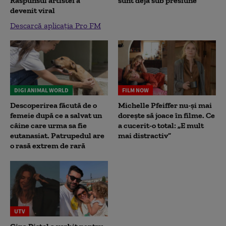
Răspunsul artistei a
sunt deja sub presiune"
devenit viral
Descarcă aplicația Pro FM
DIGI ANIMAL WORLD
FILM NOW
Descoperirea făcută de o
Michelle Pfeiffer nu-și mai
femeie după ce a salvat un
dorește să joace în filme. Ce
câine care urma sa fie
a cucerit-o total: „E mult
eutanasiat. Patrupedul are
mai distractiv”
o rasă extrem de rară
UTV