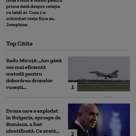
Gina Pistol a vorbit pentru
prima dată despre relația
cu tatăl ei. Cum i-a
schimbat viața fiica sa,
Josephine
Top Citite
Radu Miruță: „Am găsit
cea mai eficientă
metodă pentru
doborârea dronelor
1
rusești...
Drona care a explodat
în Bulgaria, aproape de
România, a fost
identificată. Ce arată...
2