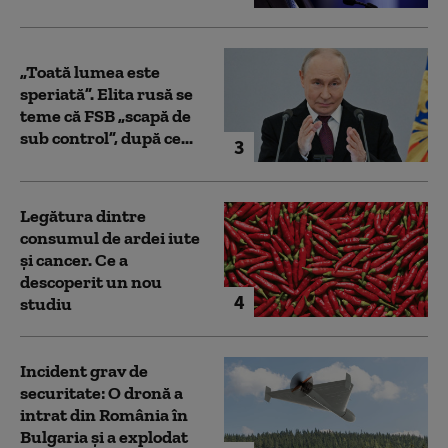
„Toată lumea este
speriată”. Elita rusă se
teme că FSB „scapă de
sub control”, după ce...
3
Legătura dintre
consumul de ardei iute
și cancer. Ce a
descoperit un nou
4
studiu
Incident grav de
securitate: O dronă a
intrat din România în
Bulgaria şi a explodat