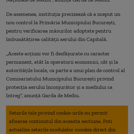
De asemenea, instituţia precizează că a nceput un
nou control la Primăria Municipiului Bucureşti,
pentru verificarea măsurilor adoptate pentru
îmbunătăţirea calităţii aerului din Capitală.
„Aceste acţiuni vor fi desfăşurate cu caracter
permanent, atât la operatorii economici, cât şi la
autorităţile locale, ca parte a unui plan de control al
Comisariatului Municipiului Bucureşti privind
protecţia aerului înconjurător şi a mediului ca
întreg”, anunţă Garda de Mediu.
Setarile tale privind cookie-urile nu permit
afisarea continutul din aceasta sectiune. Poti
actualiza setarile modulelor coookie direct din