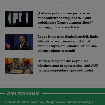
„Cel mai puternic om pe care l-a
cunoscut vreodată planeta”. Cum
redefinește Trump „lumea liberă”
prin ego, cucerire și frică
Legea împotriva dezinformării. Radu
Miruță cere acțiune rapidă după
atacul asupra ambulanței: Minciuna
online a ajuns în stradă
Un web designer din Republica
Moldova este în spatele site-ului AUR
pentru suspendarea președintelui
DIGI ECONOMIC
Consultant economic, despre evaluarea Moody's: