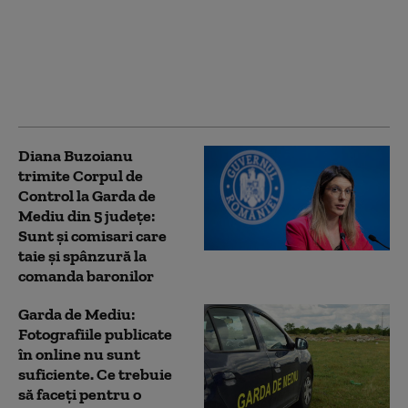
instituției, după ce
Diana Buzoianu a
anunțat controale în 5
județe: „Cifrele sunt
clare”
Diana Buzoianu
trimite Corpul de
Control la Garda de
Mediu din 5 județe:
Sunt și comisari care
taie și spânzură la
comanda baronilor
Garda de Mediu:
Fotografiile publicate
în online nu sunt
suficiente. Ce trebuie
să faceți pentru o