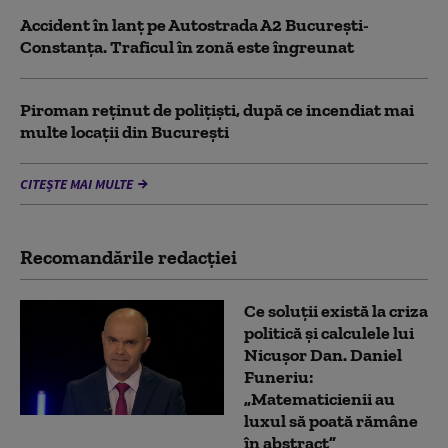
Accident în lanț pe Autostrada A2 București-
Constanța. Traficul în zonă este îngreunat
Piroman reţinut de poliţişti, după ce incendiat mai
multe locaţii din București
CITEȘTE MAI MULTE
Recomandările redacţiei
Ce soluții există la criza
politică și calculele lui
Nicușor Dan. Daniel
Funeriu:
„Matematicienii au
luxul să poată rămâne
în abstract”