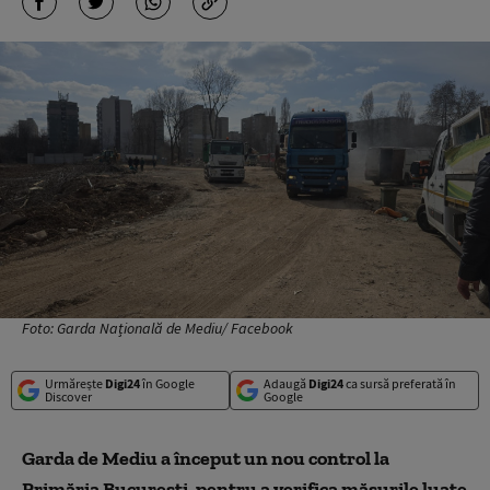
Foto: Garda Națională de Mediu/ Facebook
Urmărește
Digi24
în Google
Adaugă
Digi24
ca sursă preferată în
Discover
Google
Garda de Mediu a început un nou control la
Primăria Bucureşti, pentru a verifica măsurile luate