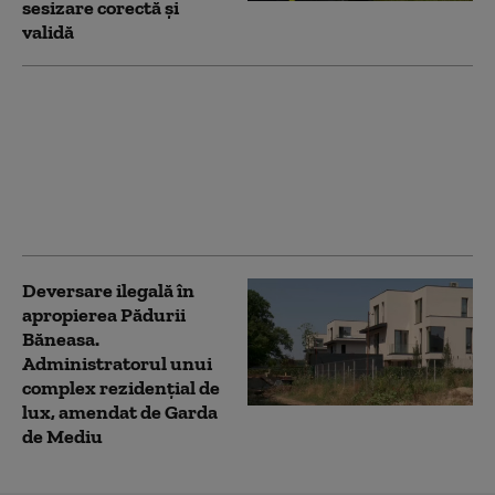
sesizare corectă şi
validă
Garda de Mediu a
descoperit al cincilea
depozit ilegal de
material excavat în
judeţul Cluj. Amenda
aplicată
Deversare ilegală în
apropierea Pădurii
Băneasa.
Administratorul unui
complex rezidențial de
lux, amendat de Garda
de Mediu