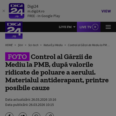
Digi24
VIEW
m.digi24.ro
FREE - In Google Play
LIVE TV
LIVE FM
HOME
Știri
Sci-tech
Natură și Mediu
Control al Gărzii de Mediu la PMB, după valorile ridicate de poluare a aerului. Materialul antiderapant, printre posibile cauze
FOTO
Control al Gărzii de
Mediu la PMB, după valorile
ridicate de poluare a aerului.
Materialul antiderapant, printre
posibile cauze
Data actualizării:
26.03.2026 10:16
Data publicării:
26.03.2026 10:15