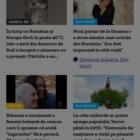
GANDUL.RO
DIGI SPORT
În timp ce România și
Noul portar de la Dinamo i-
Europa fierb la peste 40°C,
a atras atenția unei actrițe
într-o țară din America de
din România: ”Am fost
Sud a început o ninsoare ca-
împreună în altă viață”
n povești: Pârtiile s-au...
Descarcă aplicația Digi
Sport
PRO FM
DIGI WORLD
Rihanna a emoționat o
La câte miliarde ar putea
femeie bolnavă de cancer,
ajunge populația Terrei
care îi spusese că arată
până în 2070. "Sistemele de
"îngrozitor" fără perucă.
susținere a vieții pe planetă