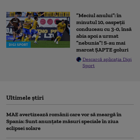
”Meciul anului”: în
minutul 10, oaspeții
conduceau cu 3-0, însă
abia apoi a urmat
”nebunia”! S-au mai
DIGI SPORT
marcat ȘAPTE goluri
Descarcă aplicația Digi
Sport
Ultimele știri
MAE avertizează românii care vor să meargă în
Spania: Sunt anunțate măsuri speciale în ziua
eclipsei solare