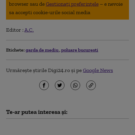
browser sau de
Gestionați preferințele
– e nevoie
sa accepti cookie-urile social media
Editor :
A.C.
Etichete:
garda de mediu
poluare bucuresti
Urmărește știrile Digi24.ro și pe
Google News
Te-ar putea interesa și:
Șeful Gărzii de Mediu
apără activitatea