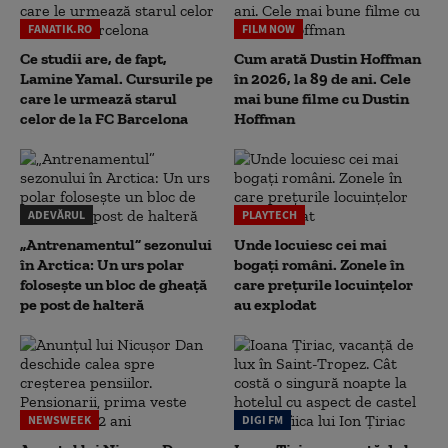
FANATIK.RO
FILM NOW
Ce studii are, de fapt,
Cum arată Dustin Hoffman
Lamine Yamal. Cursurile pe
în 2026, la 89 de ani. Cele
care le urmează starul
mai bune filme cu Dustin
celor de la FC Barcelona
Hoffman
ADEVĂRUL
PLAYTECH
„Antrenamentul” sezonului
Unde locuiesc cei mai
în Arctica: Un urs polar
bogați români. Zonele în
folosește un bloc de gheață
care prețurile locuințelor
pe post de halteră
au explodat
NEWSWEEK
DIGI FM