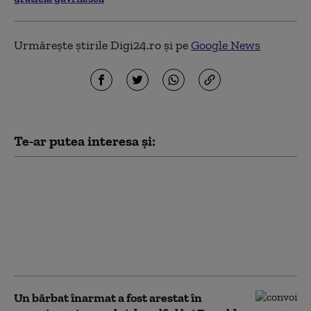
Urmărește știrile Digi24.ro și pe
Google News
Te-ar putea interesa și:
AI-ul Mythos de la
Anthropic a uluit
cercetătorii: A creat
identități false pentru
a păcăli oameni, într-
un test de securitate
Un bărbat înarmat a fost arestat în