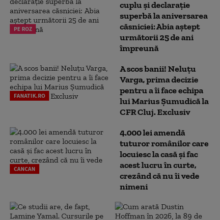
cuplu și declarație
superbă la aniversarea
căsniciei: Abia aștept
PE ROZ
următorii 25 de ani
împreună
A scos banii! Neluțu
Varga, prima decizie
pentru a îi face echipa
FANATIK.RO
lui Marius Șumudică la
CFR Cluj. Exclusiv
4.000 lei amendă
tuturor românilor care
locuiesc la casă și fac
acest lucru în curte,
CANCAN
crezând că nu îi vede
nimeni