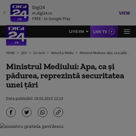
Digi24
VIEW
m.digi24.ro
FREE - In Google Play
LIVE TV
LIVE FM
HOME
Știri
Sci-tech
Natură și Mediu
Ministrul Mediului: Apa, ca şi pădurea, reprezintă securitatea unei ţări
Ministrul Mediului: Apa, ca şi
pădurea, reprezintă securitatea
unei ţări
Data publicării:
19.03.2015 12:13