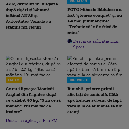
DIGI SPORT
Adio, drumuri în Bulgaria
FOTO Mihaela Rădulescu a
după țigări și băutură
fost ”ștearsă complet” și nu
ieftine! ANAF și
s-a mai putut abține:
Autoritatea Vamală au
”Trebuie să le fie frică de
stabilit noi reguli
mine”
Descarcă aplicația Digi
Sport
PRO FM
DIGI WORLD
Ce nu-i lipsește Monicăi
Rinichii, printre primii
Anghel din frigider, după
afectați de caniculă. Câtă
ce a slăbit 40 kg: “Știu ce să
apă trebuie să bem, de fapt,
mănânc. Nu mai fac ca
vara și la ce alimente să fim
înainte”
atenți
Descarcă aplicația Pro FM