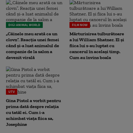
DIGI ANIMAL WORLD
FILM NOW
„Câinele meu arată ca un
Mărturisirea tulburătoare
clovn”. Reacția unei femei
a lui William Shatner. El și
când și-a luat animalul de
fiica lui s-au luptat cu
companie de la salon a
cancerul în același timp.
devenit virală
Cum au învins boala
UTV
Gina Pistol a vorbit pentru
prima dată despre relația
cu tatăl ei. Cum i-a
schimbat viața fiica sa,
Josephine