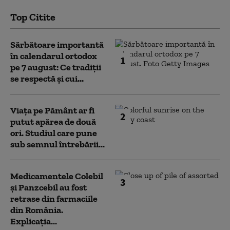
Top Citite
Sărbătoare importantă
în calendarul ortodox
1
pe 7 august: Ce tradiții
se respectă și cui...
Viața pe Pământ ar fi
2
putut apărea de două
ori. Studiul care pune
sub semnul întrebării...
Medicamentele Colebil
3
și Panzcebil au fost
retrase din farmaciile
din România.
Explicația...