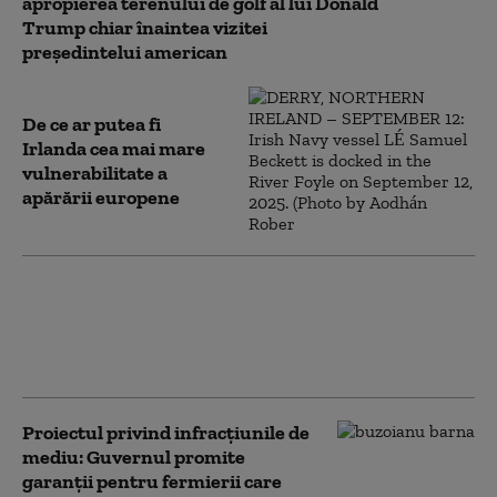
apropierea terenului de golf al lui Donald
Trump chiar înaintea vizitei
președintelui american
De ce ar putea fi
Irlanda cea mai mare
vulnerabilitate a
apărării europene
Traian Băsescu, despre criza
energetică: „Este un caz penal. Am
ajuns aici cu niște panarame de
miniștri”
Proiectul privind infracțiunile de
mediu: Guvernul promite
garanții pentru fermierii care