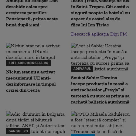
Anunțul lui Nicușor Dan
Ioana Țiriac, vacanță de lux
deschide calea spre
în Saint-Tropez. Cât costă o
creșterea pensiilor.
singură noapte la hotelul cu
Pensionarii, prima veste
aspect de castel ales de
bună după 2 ani
fiica lui Ion Țiriac
Descarcă aplicația Digi FM
EDITIADEDIMINEATA.RO
ADEVARUL
Niciun stat nu a activat
Scut și Sabie: Ucraina
mecanismul UE anti-
începe producția în masă a
dezinformare în timpul
antirachetelor „Freyja” și
crizei din Ceuta
testează cu succes prima sa
rachetă balistică autohtonă
GANDUL.RO