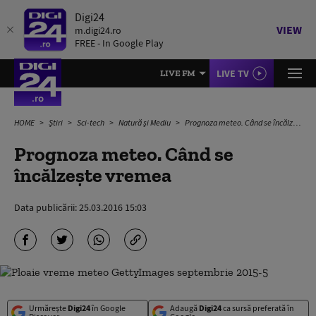
Digi24
VIEW
m.digi24.ro
FREE - In Google Play
LIVE TV
LIVE FM
HOME
Știri
Sci-tech
Natură și Mediu
Prognoza meteo. Când se încălzeşte vremea
Prognoza meteo. Când se
încălzeşte vremea
Data publicării:
25.03.2016 15:03
Urmărește
Digi24
în Google
Adaugă
Digi24
ca sursă preferată în