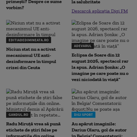
primești? Despre ce sume
la salubritate
vorbim?
Descarcă aplicația Digi FM
EDITIADEDIMINEATA.RO
ADEVARUL
Niciun stat nu a activat
Eclipsa de Soare din 12
mecanismul UE anti-
august 2026, spectacol rar
dezinformare în timpul
la apus. Adrian Șonka: „O
crizei din Ceuta
imagine pe care poate nu o
vezi niciodată în viață”
GANDUL.RO
DIGI SPORT
Radu Miruţă vrea să pună
Au apărut imaginile:
etichete de știri false pe
Darius Olaru, gol de autor
informațiile din online.
în Belgia! Comentatorii: