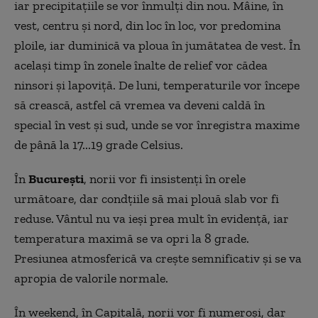
iar precipitaţiile se vor înmulţi din nou. Mâine, în
vest, centru şi nord, din loc în loc, vor predomina
ploile, iar duminică va ploua în jumătatea de vest. În
acelaşi timp în zonele înalte de relief vor cădea
ninsori şi lapoviţă. De luni, temperaturile vor începe
să crească, astfel că vremea va deveni caldă în
special în vest şi sud, unde se vor înregistra maxime
de până la 17...19 grade Celsius.
În
Bucureşti
, norii vor fi insistenţi în orele
următoare, dar condţiile să mai plouă slab vor fi
reduse. Vântul nu va ieşi prea mult în evidenţă, iar
temperatura maximă se va opri la 8 grade.
Presiunea atmosferică va creşte semnificativ şi se va
apropia de valorile normale.
În weekend, în Capitală, norii vor fi numeroşi, dar