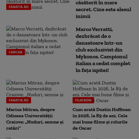
căsătorit în mare
FANATIK.RO
secret. Cine este alesul
inimii
Marco Verratti,
dezbrăcat de o
dansatoare într-un
club exclusivist din
CANCAN
Mykonos. Campionul
italian a cedat complet
în fața ispitei!
FANATIK.RO
FILM NOW
Marius Mitran, despre
Cum arată Dustin Hoffman
Odiseea Universității
în 2026, la 89 de ani. Cele
Craiova: „Noduri, semne și
mai bune filme și rolurile
ratări”
de Oscar