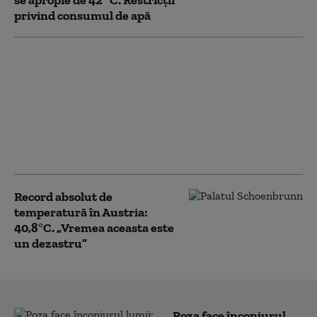
se apropie de 42 °C. Restricții
privind consumul de apă
HARTĂ Alerte de
vreme extremă.
Meteorologii au
prelungit Codul roșu
de caniculă și anunță
ploi și vijelii în mare
parte a țării
Record absolut de
temperatură în Austria:
40,8°C. „Vremea aceasta este
un dezastru”
Poza face înconjurul