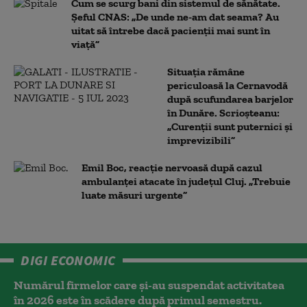
Cum se scurg bani din sistemul de sănătate.
Șeful CNAS: „De unde ne-am dat seama? Au
uitat să întrebe dacă pacienții mai sunt în
viață”
Situația rămâne
periculoasă la Cernavodă
după scufundarea barjelor
în Dunăre. Scrioșteanu:
„Curenții sunt puternici și
imprevizibili”
Emil Boc, reacție nervoasă după cazul
ambulanței atacate în județul Cluj. „Trebuie
luate măsuri urgente”
DIGI ECONOMIC
Numărul firmelor care și-au suspendat activitatea
în 2026 este în scădere după primul semestru.