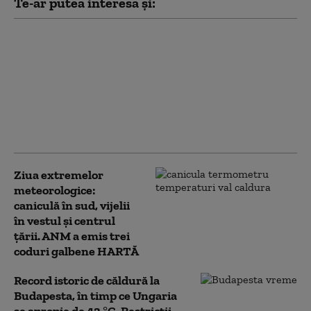
Te-ar putea interesa și:
Un nou val de aer
african va cuprinde
țara. Meteorolog ANM:
„Marți atingem
apogeul”. Cum va fi
vremea în următoarele
zile
Ziua extremelor
meteorologice:
caniculă în sud, vijelii
în vestul și centrul
țării. ANM a emis trei
coduri galbene HARTĂ
Record istoric de căldură la
Budapesta, în timp ce Ungaria