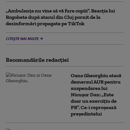
„Ambulanța nu vine să vă fure copiii”. Reacția lui
Rogobete după atacul din Cluj pornit de la
dezinformări propagate pe TikTok
CITEȘTE MAI MULTE
Recomandările redacţiei
Oana Gheorghiu atacă
demersul AUR pentru
suspendarea lui
Nicușor Dan: „Este
doar un exercițiu de
PR”. Ce-i reproșează
președintelui