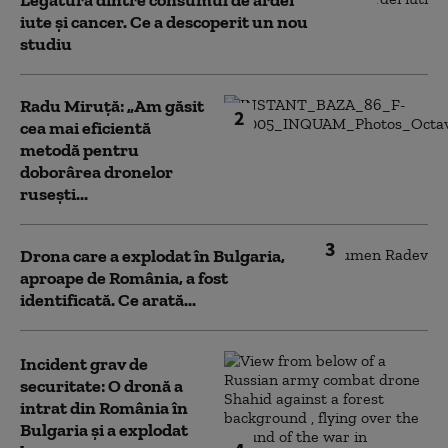
Legătura dintre consumul de ardei
iute și cancer. Ce a descoperit un nou
studiu
Radu Miruță: „Am găsit
2
cea mai eficientă
metodă pentru
doborârea dronelor
rusești...
3
Drona care a explodat în Bulgaria,
aproape de România, a fost
identificată. Ce arată...
Incident grav de
securitate: O dronă a
intrat din România în
Bulgaria şi a explodat