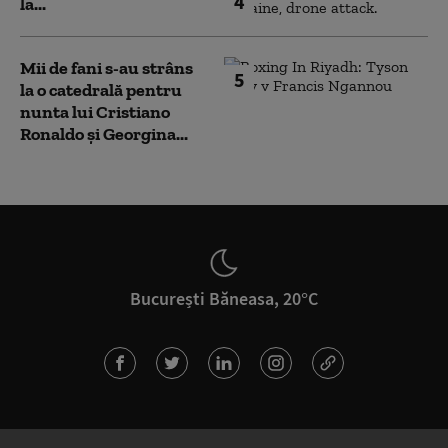
4
la...
Mii de fani s-au strâns
5
la o catedrală pentru
nunta lui Cristiano
Ronaldo şi Georgina...
București Băneasa, 20°C