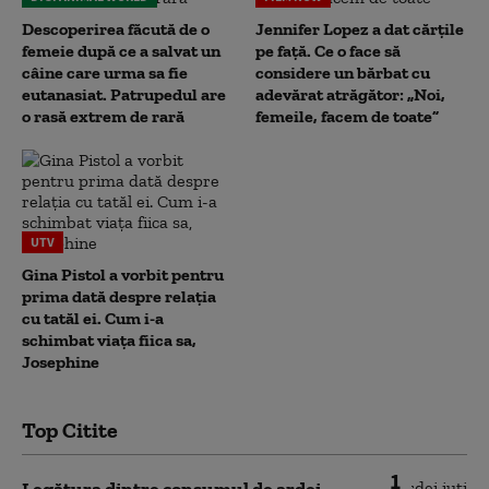
Descoperirea făcută de o
Jennifer Lopez a dat cărțile
femeie după ce a salvat un
pe față. Ce o face să
câine care urma sa fie
considere un bărbat cu
eutanasiat. Patrupedul are
adevărat atrăgător: „Noi,
o rasă extrem de rară
femeile, facem de toate”
UTV
Gina Pistol a vorbit pentru
prima dată despre relația
cu tatăl ei. Cum i-a
schimbat viața fiica sa,
Josephine
Top Citite
1