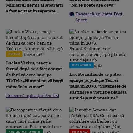
Ministrul demis al Apărării
"Nu se poate așa ceva"
a fost acuzat în repetate...
Descarcă aplicația Digi
Sport
PRO FM
Lucian Viziru, reacție
DIGI WORLD
fermă după ce a fost acuzat
La câte miliarde ar putea
de fani că cere bani pe
ajunge populația Terrei
TikTok: „Nimeni nu vă bagă
până în 2070. "Sistemele de
mâna în buzunar!”
susținere a vieții pe planetă
Descarcă aplicația Pro FM
sunt deja sub presiune"
DIGI ANIMAL WORLD
FILM NOW