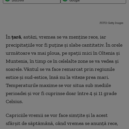
Discover
Google
FOTO: Getty Images
În
ţară
, astăzi, vremea se va menţine rece, iar
precipitaţiile vor fi puţine şi slabe cantitativ. În orele
următoare va mai ploua, pe spaţii mici în Oltenia şi
Muntenia, în timp ce în celelalte zone se va vedea şi
soarele. Vântul se va face remarcat prin regiunile
estice şi sud-estice, însă nu la viteze prea mari.
Temperaturile maxime se vor situa sub mediile
perioadei şi vor fi cuprinse doar între 4 şi 11 grade
Celsius.
Capriciile vremii se vor face simţite şi la acest
sfârşit de săptămână, când vremea se anunţă rece,