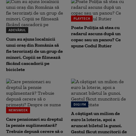
PLAYTECH
Poate Poliția să stea cu
ADEVĂRUL
radarul ascuns după un
Cum au ajuns localnicii
copac sau un panou? Ce
unui oraș din România să
spune Codul Rutier
fie terorizați de un grup de
minori. Copiii se filmează
făcând cascadorii pe
biciclete
DIGI FM
NEWSWEEK
A câștigat un milion de
Care pensionari au dreptul
euro la loterie, apoi a
la pensie suplimentară?
aruncat biletul la gunoi.
Trebuie depusă cerere să o
Gestul făcut muncitorii de