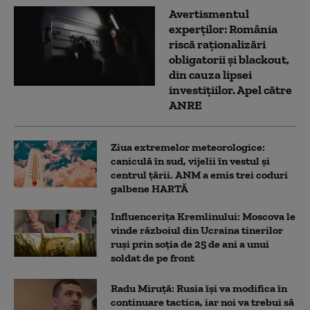
Avertismentul
experților: România
riscă raționalizări
obligatorii și blackout,
din cauza lipsei
investițiilor. Apel către
ANRE
Ziua extremelor meteorologice:
caniculă în sud, vijelii în vestul și
centrul țării. ANM a emis trei coduri
galbene HARTĂ
Influencerița Kremlinului: Moscova le
vinde războiul din Ucraina tinerilor
ruși prin soția de 25 de ani a unui
soldat de pe front
Radu Miruță: Rusia își va modifica în
continuare tactica, iar noi va trebui să