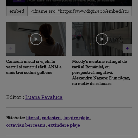
0
embed
seconds
of
3
minutes,
37
seconds
Caniculă în sud și vijelii în
Moody's menține ratingul de
vestul și centrul țării. ANM a
țară al României, cu
emis trei coduri galbene
perspectivă negativă.
Alexandru Nazare: E un răgaz,
nu motiv de relaxare
Editor :
Luana Pavaluca
Etichete:
litoral
cadastru
largire plaje
octavian berceanu
extindere plaje