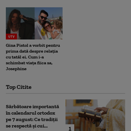
UTV
Gina Pistol a vorbit pentru
prima dată despre relația
cu tatăl ei. Cum i-a
schimbat viața fiica sa,
Josephine
Top Citite
Sărbătoare importantă
în calendarul ortodox
pe 7 august: Ce tradiții
se respectă și cui...
1