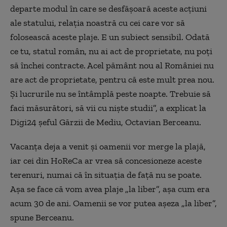
departe modul în care se desfășoară aceste acțiuni
ale statului, relația noastră cu cei care vor să
folosească aceste plaje. E un subiect sensibil. Odată
ce tu, statul român, nu ai act de proprietate, nu poți
să închei contracte. Acel pământ nou al României nu
are act de proprietate, pentru că este mult prea nou.
Și lucrurile nu se întâmplă peste noapte. Trebuie să
faci măsurători, să vii cu niște studii”, a explicat la
Digi24 șeful Gărzii de Mediu, Octavian Berceanu.
Vacanța deja a venit și oamenii vor merge la plajă,
iar cei din HoReCa ar vrea să concesioneze aceste
terenuri, numai că în situația de față nu se poate.
Așa se face că vom avea plaje „la liber”, așa cum era
acum 30 de ani. Oamenii se vor putea așeza „la liber”,
spune Berceanu.