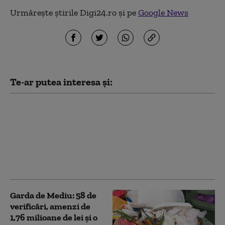
Urmărește știrile Digi24.ro și pe
Google News
Te-ar putea interesa și:
Aplicația de cadastru,
aproape de relansare:
cum vor fi procesate
cererile în sistemul e-
Terra și ce probleme
pot apărea la început
Garda de Mediu: 58 de
verificări, amenzi de
1,76 milioane de lei şi o