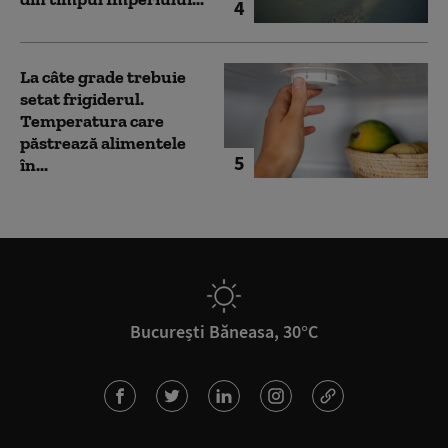
4
La câte grade trebuie
setat frigiderul.
Temperatura care
păstrează alimentele
5
în...
București Băneasa, 30°C