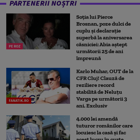
PARTENERII NOȘTRI
Soția lui Pierce
Brosnan, poze dulci de
cuplu și declarație
superbă la aniversarea
căsniciei: Abia aștept
PE ROZ
următorii 25 de ani
împreună
Karlo Muhar, OUT de la
CFR Cluj! Clauză de
reziliere record
stabilită de Neluțu
Varga pe următorii 3
FANATIK.RO
ani. Exclusiv
4.000 lei amendă
tuturor românilor care
locuiesc la casă și fac
acest lucru în curte,