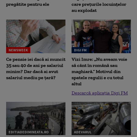
pregătite pentru ele
care prețurile locuințelor
au explodat
NEWSWEEK
DIGI FM
Ce pensie iei dacă ai muncit
Vizi Imre: „Nu aveam voie
35 sau 40 de ani pe salariul
să cânt în română sau
minim? Dar dacă ai avut
maghiară.” Motivul din
salariul mediu pe țară?
spatele regulii e cu totul
altul
Descarcă aplicația Digi FM
EDITIADEDIMINEATA.RO
ADEVARUL