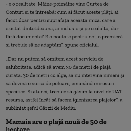
- e o realitate. Mâine-poimâine vine Curtea de
Conturi și te întreabă: cum ai făcut aceste plăți, ai
făcut doar pentru suprafața aceasta mică, care a
existat dintotdeauna, ai inclus-o și pe cealaltă, dar
fără documente? E o noutate pentru noi, o premieră
și trebuie să ne adaptăm”, spune oficialul.
„Dar nu putem să omitem acest serviciu de
salubritate, adică să avem 30 de metri de plajă
curată, 30 de metri cu alge, să nu intervină nimeni și
să devină o sursă de poluare, emanând mirosuri
specifice. Și atunci, trebuie să găsim la nivel de UAT
resursa, astfel încât să facem igienizarea plajelor”, a
subliniat șeful Gărzii de Mediu.
Mamaia are o plajă nouă de 50 de
hectare