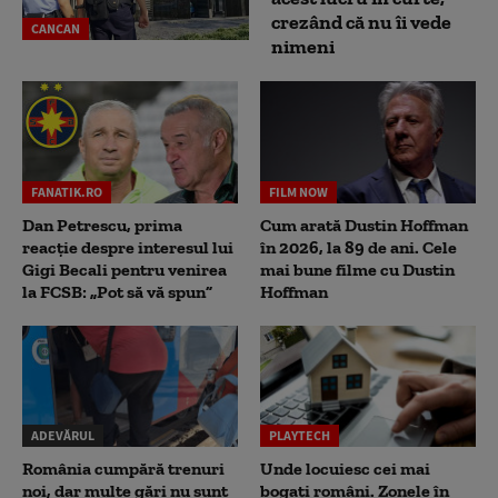
crezând că nu îi vede
CANCAN
nimeni
FANATIK.RO
FILM NOW
Dan Petrescu, prima
Cum arată Dustin Hoffman
reacție despre interesul lui
în 2026, la 89 de ani. Cele
Gigi Becali pentru venirea
mai bune filme cu Dustin
la FCSB: „Pot să vă spun”
Hoffman
ADEVĂRUL
PLAYTECH
România cumpără trenuri
Unde locuiesc cei mai
noi, dar multe gări nu sunt
bogați români. Zonele în