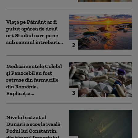
Viața pe Pământ ar fi
putut apărea de două
ori. Studiul care pune
sub semnul întrebării...
2
Medicamentele Colebil
și Panzcebil au fost
retrase din farmaciile
din România.
3
Explicația...
Nivelul scăzut al
Dunării a scos la iveală
Podul lui Constantin,
din timpul Imperiului...