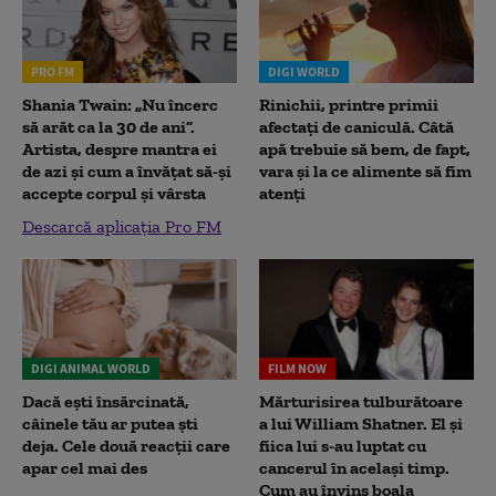
PRO FM
DIGI WORLD
Shania Twain: „Nu încerc
Rinichii, printre primii
să arăt ca la 30 de ani”.
afectați de caniculă. Câtă
Artista, despre mantra ei
apă trebuie să bem, de fapt,
de azi și cum a învățat să-și
vara și la ce alimente să fim
accepte corpul și vârsta
atenți
Descarcă aplicația Pro FM
DIGI ANIMAL WORLD
FILM NOW
Dacă ești însărcinată,
Mărturisirea tulburătoare
câinele tău ar putea ști
a lui William Shatner. El și
deja. Cele două reacții care
fiica lui s-au luptat cu
apar cel mai des
cancerul în același timp.
Cum au învins boala