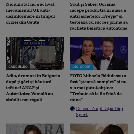
Niciun stat nu a activat
Scut și Sabie: Ucraina
mecanismul UE anti-
începe producția în masă a
dezinformare în timpul
antirachetelor „Freyja” și
crizei din Ceuta
testează cu succes prima sa
rachetă balistică autohtonă
GANDUL.RO
DIGI SPORT
Adio, drumuri în Bulgaria
FOTO Mihaela Rădulescu a
după țigări și băutură
fost ”ștearsă complet” și nu
ieftine! ANAF și
s-a mai putut abține:
Autoritatea Vamală au
”Trebuie să le fie frică de
stabilit noi reguli
mine”
Descarcă aplicația Digi
Sport