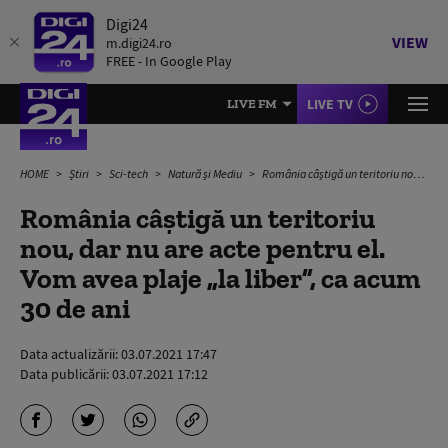
Digi24
VIEW
m.digi24.ro
FREE - In Google Play
LIVE TV
LIVE FM
HOME
Știri
Sci-tech
Natură și Mediu
România câștigă un teritoriu nou, dar nu are acte pentru el. Vom avea plaje „la liber”, ca acum 30 de ani
România câștigă un teritoriu
nou, dar nu are acte pentru el.
Vom avea plaje „la liber”, ca acum
30 de ani
Data actualizării:
03.07.2021 17:47
Data publicării:
03.07.2021 17:12