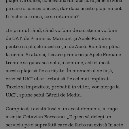
plaje? De obicei, concesionarul face curățenie în zona
pe care o concesionează, dar dacă aceste plaje nu pot
fi închiriate încă, ce se întâmplă?
„În primul rând, când vorbim de curățenie vorbim
de UAT, de Primărie. Mai sunt și Apele Române,
pentru că plajele acestea țin de Apele Române, până
la urmă. Și atunci, fiecare primărie și Apele Române
trebuie să găsească soluții comune, astfel încât
aceste plaje să fie curățate. În momentul de față,
cred că UAT-ul ar trebui să fie cel mai implicat.
Taxele și impozitele, probabil în viitor, vor merge la
UAT”, spune șeful Gărzii de Mediu.
Complicații există însă și în acest domeniu, atrage
atenția Octavian Berceanu. „E greu să delegi un
serviciu pe o suprafață care de facto nu există în acte