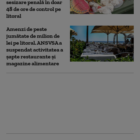
sesizare penală în doar
48 de ore de control pe
litoral
Amenzi de peste
jumătate de milion de
lei pe litoral. ANSVSA a
suspendat activitatea a
șapte restaurante și
magazine alimentare
Guvernul anunță
finalizarea unei noi
etape de evaluare a
aplicației e-Terra a
Cadastrului. De ce
depinde repornirea
serviciilor ANCPI