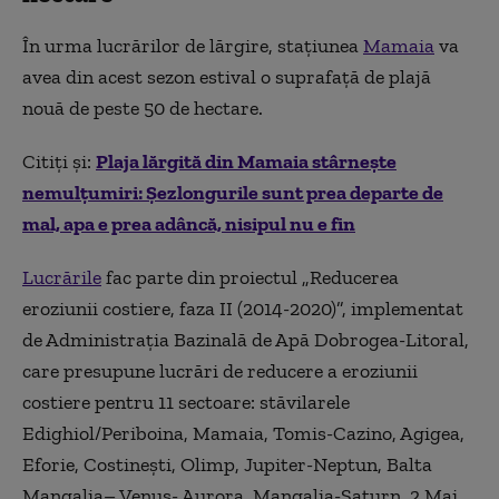
În urma lucrărilor de lărgire, stațiunea
Mamaia
va
avea din acest sezon estival o suprafață de plajă
nouă de peste 50 de hectare.
Citiți și:
Plaja lărgită din Mamaia stârnește
nemulțumiri: Șezlongurile sunt prea departe de
mal, apa e prea adâncă, nisipul nu e fin
Lucrările
fac parte din proiectul „Reducerea
eroziunii costiere, faza II (2014-2020)”, implementat
de Administrația Bazinală de Apă Dobrogea-Litoral,
care presupune lucrări de reducere a eroziunii
costiere pentru 11 sectoare: stăvilarele
Edighiol/Periboina, Mamaia, Tomis-Cazino, Agigea,
Eforie, Costinești, Olimp, Jupiter-Neptun, Balta
Mangalia– Venus- Aurora, Mangalia-Saturn, 2 Mai.