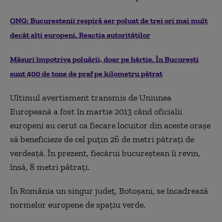
ONG: Bucureștenii respiră aer poluat de trei ori mai mult
decât alți europeni. Reacția autorităților
Măsuri împotriva poluării, doar pe hârtie.
În Bucureşti
sunt 400 de tone de praf pe kilometru pătrat
Ultimul avertisment transmis de Uniunea
Europeană a fost în martie 2013 când oficialii
europeni au cerut ca fiecare locuitor din aceste oraşe
să beneficieze de cel puţin 26 de metri pătraţi de
verdeaţă. În prezent, fiecărui bucureştean îi revin,
însă, 8 metri pătraţi.
În România un singur judeţ, Botoşani, se încadrează
normelor europene de spaţiu verde.