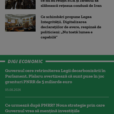
ce nu au reușit SUA și Israelul să
slăbească rețeaua condusă de Iran
Ce schimbări propune Legea
Integrității. Digitalizarea
declarațiilor de avere, respinsă de
politicieni: „Nu toată lumea e
capabilă”
DIGI ECONOMIC
Guvernul cere retrimiterea Legii decarbonizării în
Parlament. Pîslaru avertizează că sunt puse în joc
granturi PNRR de 5 miliarde euro
05.08.2026
Ce urmează după PNRR? Noua strategie prin care
Guvernul vrea să mențină investițiile