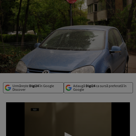
Urmărește
Digi24
în Google
Adaugă
Digi24
ca sursă preferată în
Discover
Google