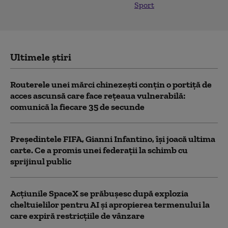
Sport
Ultimele știri
Routerele unei mărci chinezești conțin o portiță de
acces ascunsă care face rețeaua vulnerabilă:
comunică la fiecare 35 de secunde
Președintele FIFA, Gianni Infantino, îşi joacă ultima
carte. Ce a promis unei federații la schimb cu
sprijinul public
Acţiunile SpaceX se prăbuşesc după explozia
cheltuielilor pentru AI şi apropierea termenului la
care expiră restricţiile de vânzare