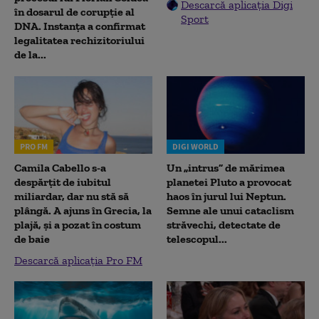
Descarcă aplicația Digi
în dosarul de corupție al
Sport
DNA. Instanța a confirmat
legalitatea rechizitoriului
de la...
PRO FM
DIGI WORLD
Camila Cabello s-a
Un „intrus” de mărimea
despărțit de iubitul
planetei Pluto a provocat
miliardar, dar nu stă să
haos în jurul lui Neptun.
plângă. A ajuns în Grecia, la
Semne ale unui cataclism
plajă, și a pozat în costum
străvechi, detectate de
de baie
telescopul...
Descarcă aplicația Pro FM