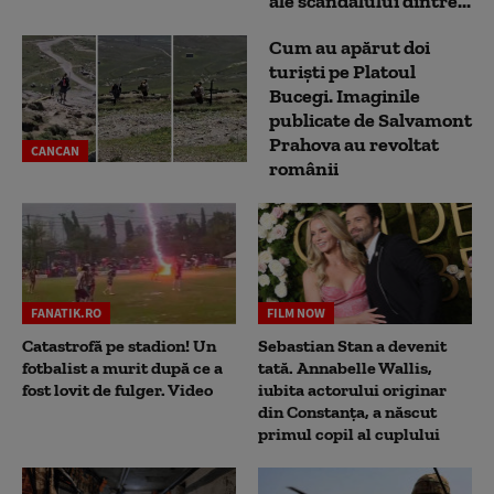
ale scandalului dintre...
Cum au apărut doi
turiști pe Platoul
Bucegi. Imaginile
publicate de Salvamont
Prahova au revoltat
CANCAN
românii
FANATIK.RO
FILM NOW
Catastrofă pe stadion! Un
Sebastian Stan a devenit
fotbalist a murit după ce a
tată. Annabelle Wallis,
fost lovit de fulger. Video
iubita actorului originar
din Constanța, a născut
primul copil al cuplului