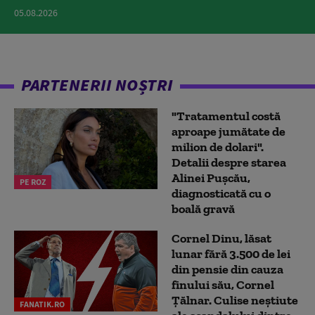
05.08.2026
PARTENERII NOȘTRI
"Tratamentul costă
aproape jumătate de
milion de dolari".
Detalii despre starea
Alinei Pușcău,
PE ROZ
diagnosticată cu o
boală gravă
Cornel Dinu, lăsat
lunar fără 3.500 de lei
din pensie din cauza
finului său, Cornel
Țălnar. Culise neștiute
FANATIK.RO