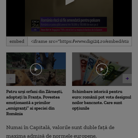
0
embed
seconds
of
47
seconds
Patru urși orfani din Zărnești,
Schimbare istorică pentru
adoptați în Franța. Povestea
euro: românii pot vota designul
emoționantă a primilor
noilor bancnote. Care sunt
„emigranți” ai speciei din
opțiunile
România
Numai în Capitală, valorile sunt duble faţă de
maxima admisă de normele europene.