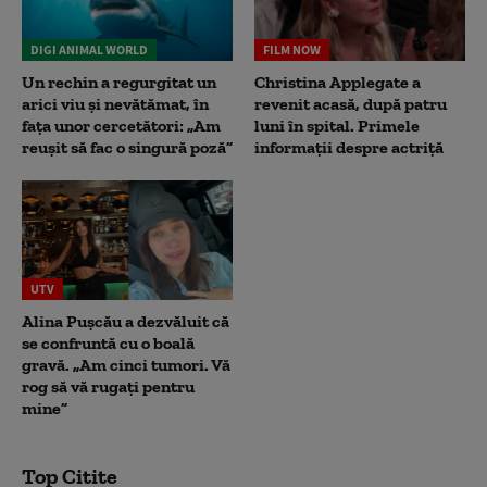
DIGI ANIMAL WORLD
FILM NOW
Un rechin a regurgitat un
Christina Applegate a
arici viu și nevătămat, în
revenit acasă, după patru
fața unor cercetători: „Am
luni în spital. Primele
reușit să fac o singură poză”
informații despre actriță
UTV
Alina Pușcău a dezvăluit că
se confruntă cu o boală
gravă. „Am cinci tumori. Vă
rog să vă rugați pentru
mine”
Top Citite