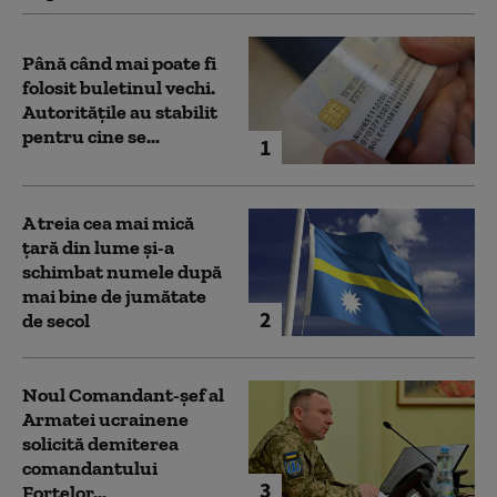
Până când mai poate fi
folosit buletinul vechi.
Autoritățile au stabilit
pentru cine se...
1
A treia cea mai mică
țară din lume și-a
schimbat numele după
mai bine de jumătate
2
de secol
Noul Comandant-șef al
Armatei ucrainene
solicită demiterea
comandantului
3
Forțelor...