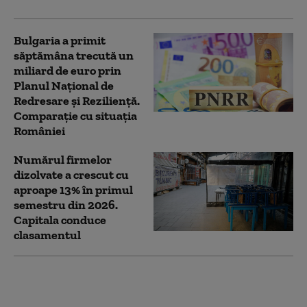
Bulgaria a primit
săptămâna trecută un
miliard de euro prin
Planul Naţional de
Redresare şi Rezilienţă.
Comparație cu situația
României
Numărul firmelor
dizolvate a crescut cu
aproape 13% în primul
semestru din 2026.
Capitala conduce
clasamentul
Nave de război naziste
scufundate ies la