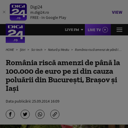
Digi24
VIEW
m.digi24.ro
FREE - In Google Play
LIVE TV
LIVE FM
HOME
Știri
Sci-tech
Natură și Mediu
România riscă amenzi de până la 100.000 de euro pe zi din cauza poluării din Bucureşti, Braşov şi Iaşi
România riscă amenzi de până la
100.000 de euro pe zi din cauza
poluării din Bucureşti, Braşov şi
Iaşi
Data publicării:
25.09.2014 16:09