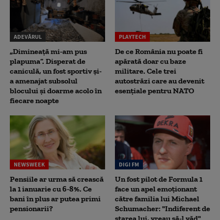
ADEVĂRUL
PLAYTECH
„Dimineață mi-am pus
De ce România nu poate fi
plapuma”. Disperat de
apărată doar cu baze
caniculă, un fost sportiv și-
militare. Cele trei
a amenajat subsolul
autostrăzi care au devenit
blocului și doarme acolo în
esențiale pentru NATO
fiecare noapte
NEWSWEEK
DIGI FM
Pensiile ar urma să crească
Un fost pilot de Formula 1
la 1 ianuarie cu 6-8%. Ce
face un apel emoționant
bani în plus ar putea primi
către familia lui Michael
pensionarii?
Schumacher: "Indiferent de
starea lui, vreau să-l văd"