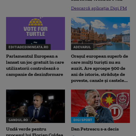
Descarcă aplicația Digi FM
EDITIADEDIMINEATA.RO
ADEVARUL
Parlamentul European a
Orașul european superb de
lansat un joc gratuit în care
care mulți turiști nu au
utilizatorii controlează o
auzit. Are aproape 900 de
campanie de dezinformare
ani de istorie, străduțe de
poveste, canale și castele...
GANDUL.RO
DIGI SPORT
Undă verde pentru
Dan Petrescu s-a decis
procesul lui Florian Coldea