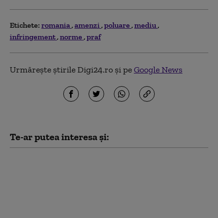
Etichete:
romania
amenzi
poluare
mediu
infringement
norme
praf
Urmărește știrile Digi24.ro și pe
Google News
Te-ar putea interesa și:
Garda de Mediu: 58 de
verificări, amenzi de
1,76 milioane de lei şi o
sesizare penală în doar
48 de ore de control pe
litoral