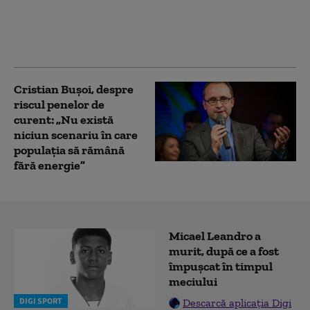
suprafață pe Dunăre,
pe măsură ce nivelul
apei scade la minime
record
Cristian Bușoi, despre
riscul penelor de
curent: „Nu există
niciun scenariu în care
populația să rămână
fără energie”
Micael Leandro a
murit, după ce a fost
împușcat în timpul
meciului
DIGI SPORT
Descarcă aplicația Digi