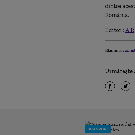
dintre aces
România.
Editor :
A.P.
Etichete:
cons
Urmărește ș
DIGI SPORT