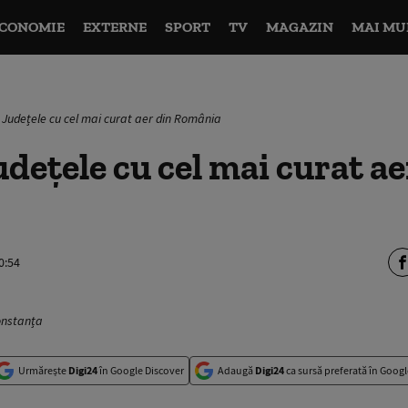
CONOMIE
EXTERNE
SPORT
TV
MAGAZIN
MAI MU
: Județele cu cel mai curat aer din România
udețele cu cel mai curat ae
0:54
onstanța
Urmărește
Digi24
în Google Discover
Adaugă
Digi24
ca sursă preferată în Googl