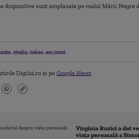
te dispozitive sunt amplasate pe malul Mării Negre 
tanta
studiu
tulcea
aer curat
tirile Digi24.ro și pe
Google News
Virginia Ruzici a dat v
viața personală a Simo