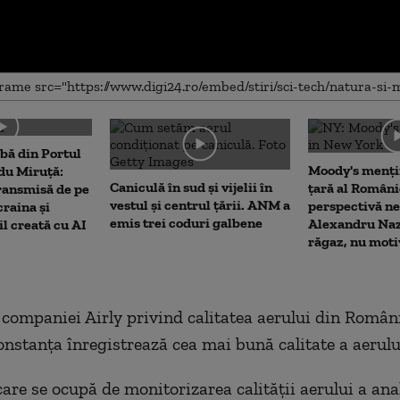
me
bă din Portul
Moody's menți
du Miruță:
Caniculă în sud și vijelii în
țară al Români
ransmisă de pe
vestul și centrul țării. ANM a
perspectivă ne
raina și
emis trei coduri galbene
Alexandru Naz
il creată cu AI
răgaz, nu moti
 companiei Airly privind calitatea aerului din Român
onstanța înregistrează cea mai bună calitate a aerulu
re se ocupă de monitorizarea calității aerului a ana