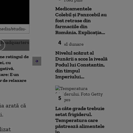
Medicamentele
Colebil și Panzcebil au
fost retrase din
farmaciile din
România. Explicația...
4
Nivelul scăzut al
ne ratingul de
Dunării a scos la iveală
De ce nu ajută ploile de vară
Nicușor Dan sp
ei, cu
Podul lui Constantin,
la diminuarea secetei.
că România își
gativă.
din timpul
Climatolog: Sunt distribuite
obiectivul trece
are: E un
Imperiului...
neuniform și nu acolo unde
moneda euro: „
v de relaxare
este nevoie mai mare
de durată care
prioritizat”
5
ia arată că
La câte grade trebuie
i.
setat frigiderul.
Temperatura care
păstrează alimentele
lizat
în...