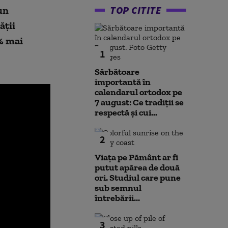
TOP CITITE
un
ății
0% mai
1
Sărbătoare
importantă în
calendarul ortodox pe
7 august: Ce tradiții se
respectă și cui...
2
Viața pe Pământ ar fi
putut apărea de două
ori. Studiul care pune
sub semnul
întrebării...
3