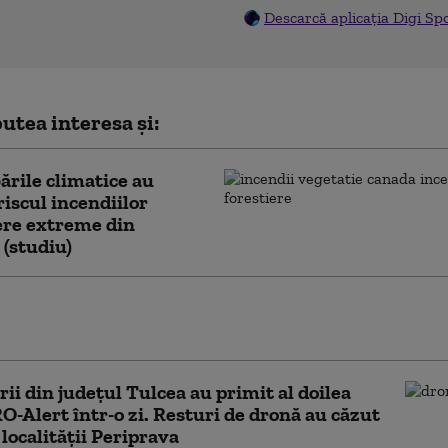
Descarcă aplicația Digi Sp
utea interesa și:
rile climatice au
riscul incendiilor
ere extreme din
(studiu)
ctori care pot amâna instalarea demenţei.
ririle făcute de un nou studiu
rii din județul Tulcea au primit al doilea
O-Alert într-o zi. Resturi de dronă au căzut
 localităţii Periprava