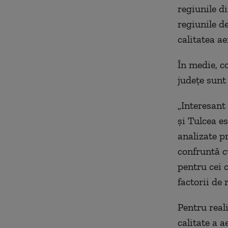
regiunile d
regiunile de
calitatea a
În medie, co
județe sunt
„Interesant 
și Tulcea es
analizate p
confruntă cu
pentru cei 
factorii de 
Pentru reali
calitate a 