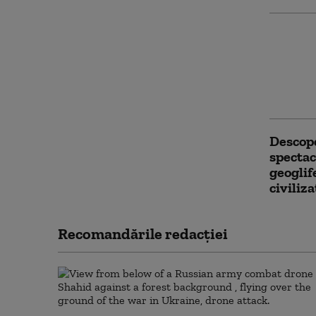
Întârzi
călător
scurger
cistern
Consta
Descope
spectac
geoglif
civiliza
Recomandările redacţiei