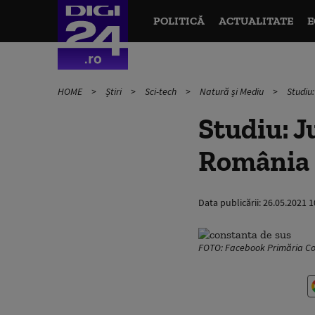
POLITICĂ
ACTUALITATE
E
HOME
Știri
Sci-tech
Natură și Mediu
Studiu
Studiu: J
România
Data publicării:
26.05.2021 1
FOTO: Facebook Primăria C