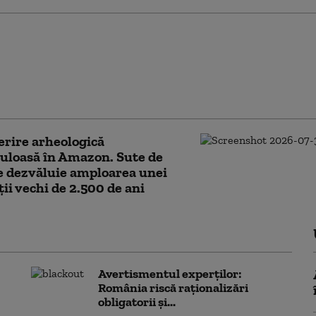
eri pentru 12 trenuri de
i după depistarea unor
i de gaze de la un vagon
ă în gara Dorobanţu din
nța
rire arheologică
uloasă în Amazon. Sute de
e dezvăluie amploarea unei
ții vechi de 2.500 de ani
Avertismentul experților:
România riscă raționalizări
obligatorii și...