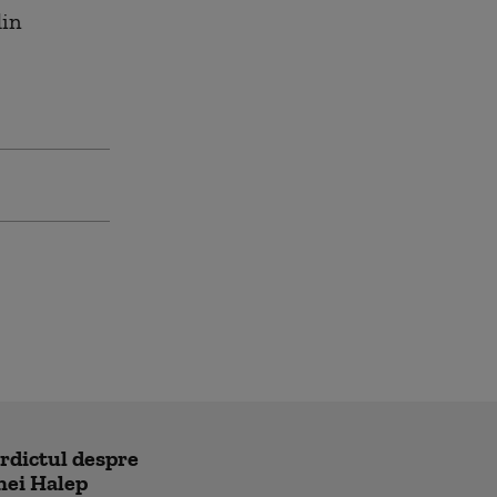
din
erdictul despre
nei Halep