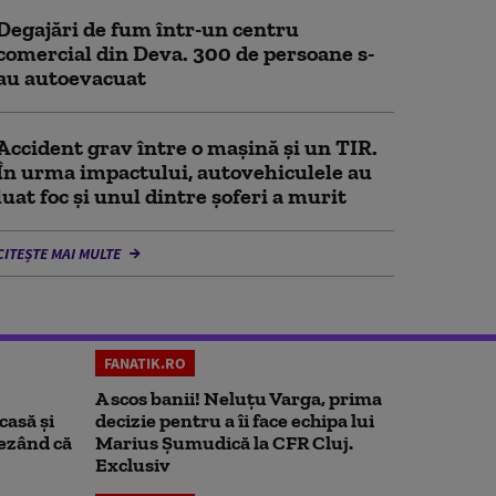
Degajări de fum într-un centru
comercial din Deva. 300 de persoane s-
au autoevacuat
Accident grav între o mașină și un TIR.
În urma impactului, autovehiculele au
luat foc și unul dintre șoferi a murit
CITEȘTE MAI MULTE
FANATIK.RO
A scos banii! Neluțu Varga, prima
casă și
decizie pentru a îi face echipa lui
rezând că
Marius Șumudică la CFR Cluj.
Exclusiv