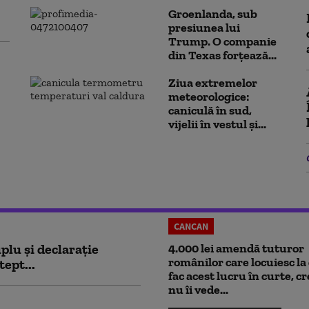
Groenlanda, sub
presiunea lui
Trump. O companie
din Texas forțează...
Ziua extremelor
meteorologice:
caniculă în sud,
vijelii în vestul și...
CANCAN
plu și declarație
4.000 lei amendă tuturor
românilor care locuiesc la 
tept...
fac acest lucru în curte, c
nu îi vede...