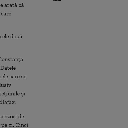
le arată că
 care
 cele două
 Constanța
 Datele
ele care se
lusiv
cțiunile și
diafax.
 senzori de
pe zi. Cinci