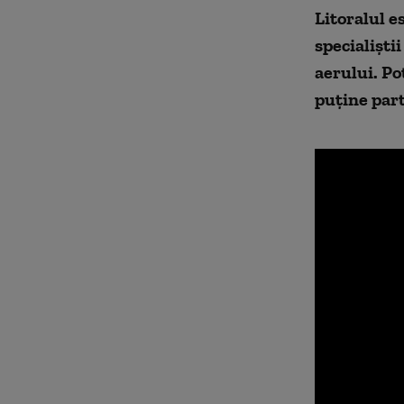
Litoralul e
specialiști
aerului. Po
puține part