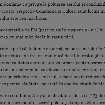
in România cu privire la poluarea aerului și concluzii
 coastă, respectiv Constanța și Tulcea, sunt locuri în
erului este cea mai bună.
ncentrațiile de PM (particulele în suspensie - n.r.) în
 cu 30% mai mici decât în restul țării.
este faptul că, în lunile de iarnă, poluarea aerului în
te de obicei de trei ori mai mică decât în restul țării.
rivind calitatea aerului sunt valoroase pentru persoan
 boli ale sistemului cardiovascular și respirator, inc
care suferă de astm – mersul la mare poate reduce afe
risc pentru sănătate”, se arată în analiza citată de Me
zarea studiului, Airly a analizat date de la cei 173 de
aerului care monitorizează poluanții timp de 24 de ore 