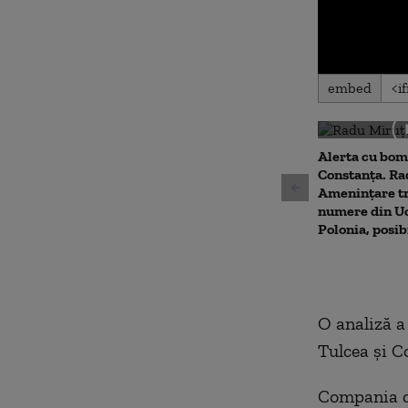
0
embed
seconds
of
0
seconds
Volu
90%
Alerta cu bom
Constanța. Ra
Amenințare t
numere din Uc
Polonia, posib
O analiză a
Tulcea și C
Compania ca