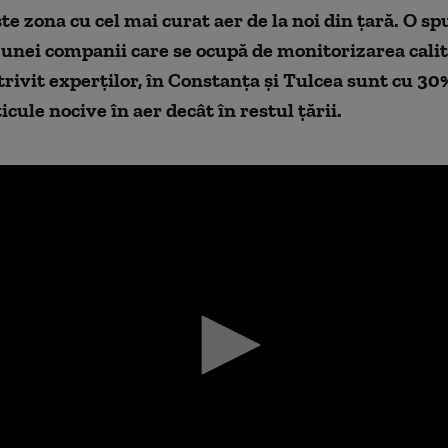
ste zona cu cel mai curat aer de la noi din țară. O sp
i unei companii care se ocupă de monitorizarea calit
trivit experților, în Constanța și Tulcea sunt cu 3
icule nocive în aer decât în restul țării.