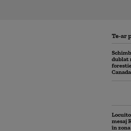
Te-ar p
Schimbă
dublat 
foresti
Canada 
Trei fa
Descope
Locuito
mesaj R
în zona