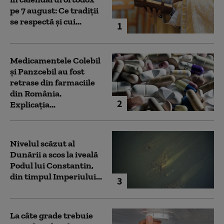
pe 7 august: Ce tradiții
se respectă și cui...
1
Medicamentele Colebil
și Panzcebil au fost
retrase din farmaciile
din România.
2
Explicația...
Nivelul scăzut al
Dunării a scos la iveală
Podul lui Constantin,
din timpul Imperiului...
3
La câte grade trebuie