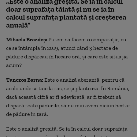
„Este o analiză greșită. Se ia în calcul
doar suprafața tăiată și nu se ia în
calcul suprafața plantată și creșterea
anuală”
Mihaela Brazdeș:
Putem să facem o comparație, cu
ce se întâmpla în 2019, atunci când 3 hectare de
pădure dispăreau în fiecare oră, și care este situația
acum?
Tanczos Barna:
Este o analiză aberantă, pentru că
acolo unde se taie la ras, se și plantează. În România,
dacă această cifră ar fi adevărată, ar fi trebuit să
dispară toate pădurile, să nu mai avem niciun hectar
de pădure în țară.
Este o analiză greșită. Se ia în calcul doar suprafața