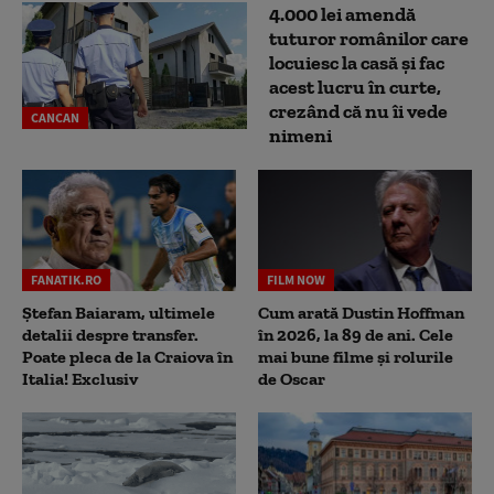
4.000 lei amendă
tuturor românilor care
locuiesc la casă și fac
acest lucru în curte,
crezând că nu îi vede
CANCAN
nimeni
FANATIK.RO
FILM NOW
Ștefan Baiaram, ultimele
Cum arată Dustin Hoffman
detalii despre transfer.
în 2026, la 89 de ani. Cele
Poate pleca de la Craiova în
mai bune filme și rolurile
Italia! Exclusiv
de Oscar