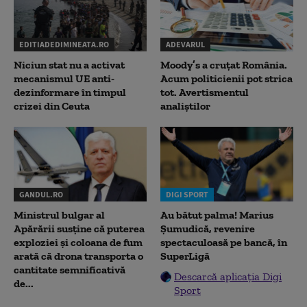
EDITIADEDIMINEATA.RO
ADEVARUL
Niciun stat nu a activat
Moody’s a cruțat România.
mecanismul UE anti-
Acum politicienii pot strica
dezinformare în timpul
tot. Avertismentul
crizei din Ceuta
analiștilor
GANDUL.RO
DIGI SPORT
Ministrul bulgar al
Au bătut palma! Marius
Apărării susține că puterea
Șumudică, revenire
exploziei și coloana de fum
spectaculoasă pe bancă, în
arată că drona transporta o
SuperLigă
cantitate semnificativă
Descarcă aplicația Digi
de...
Sport