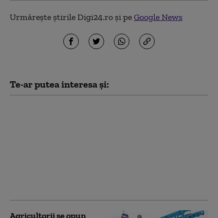
Urmărește știrile Digi24.ro și pe
Google News
Te-ar putea interesa și:
Cel puţin 141 de
persoane au
murit încercând să
ajungă în exclava
spaniolă Ceuta şi
bilanţul ar putea
creşte, anunță asociații
marocane
Agricultorii se opun