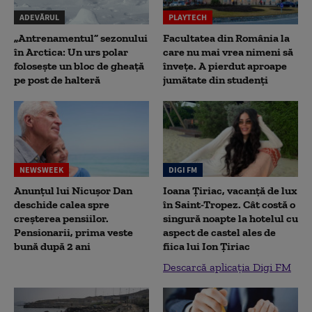
ADEVĂRUL
PLAYTECH
„Antrenamentul” sezonului
Facultatea din România la
în Arctica: Un urs polar
care nu mai vrea nimeni să
folosește un bloc de gheață
înveţe. A pierdut aproape
pe post de halteră
jumătate din studenţi
NEWSWEEK
DIGI FM
Anunțul lui Nicușor Dan
Ioana Țiriac, vacanță de lux
deschide calea spre
în Saint-Tropez. Cât costă o
creșterea pensiilor.
singură noapte la hotelul cu
Pensionarii, prima veste
aspect de castel ales de
bună după 2 ani
fiica lui Ion Țiriac
Descarcă aplicația Digi FM