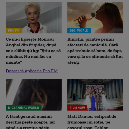
PRO FM
DIGI WORLD
Ce nu-i lipsește Monicăi
Rinichii, printre primii
Anghel din frigider, după
afectați de caniculă. Câtă
ce a slăbit 40 kg: “Știu ce să
apă trebuie să bem, de fapt,
mănânc. Nu mai fac ca
vara și la ce alimente să fim
înainte”
atenți
Descarcă aplicația Pro FM
DIGI ANIMAL WORLD
FILM NOW
A lăsat geamul mașinii
Matt Damon, eclipsat de
deschis peste noapte, iar
frumoasa lui soție, pe
când s-a trezit a găsit
covorul roșu. Tablou