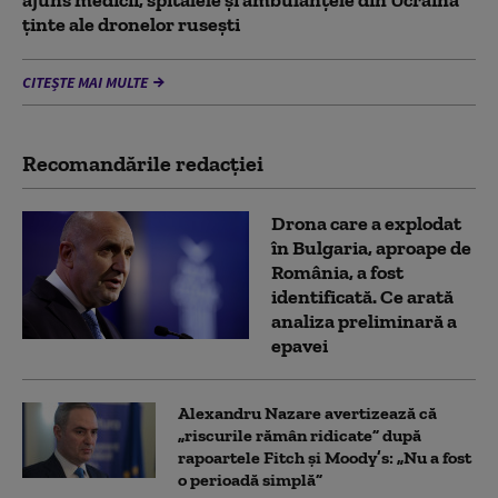
ajuns medicii, spitalele și ambulanțele din Ucraina
ținte ale dronelor rusești
CITEȘTE MAI MULTE
Recomandările redacţiei
Drona care a explodat
în Bulgaria, aproape de
România, a fost
identificată. Ce arată
analiza preliminară a
epavei
Alexandru Nazare avertizează că
„riscurile rămân ridicate” după
rapoartele Fitch și Moody’s: „Nu a fost
o perioadă simplă”