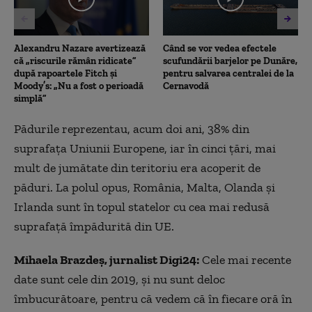
Alexandru Nazare avertizează
Când se vor vedea efectele
că „riscurile rămân ridicate”
scufundării barjelor pe Dunăre,
după rapoartele Fitch și
pentru salvarea centralei de la
Moody’s: „Nu a fost o perioadă
Cernavodă
simplă”
Pădurile reprezentau, acum doi ani, 38% din
suprafața Uniunii Europene, iar în cinci țări, mai
mult de jumătate din teritoriu era acoperit de
păduri. La polul opus, România, Malta, Olanda și
Irlanda sunt în topul statelor cu cea mai redusă
suprafață împădurită din UE.
Mihaela Brazdeș, jurnalist Digi24:
Cele mai recente
date sunt cele din 2019, și nu sunt deloc
îmbucurătoare, pentru că vedem că în fiecare oră în