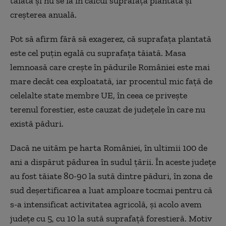
tăiată și nu se ia în calcul suprafața plantată și
creșterea anuală.
Pot să afirm fără să exagerez, că suprafața plantată
este cel puțin egală cu suprafața tăiată. Masa
lemnoasă care crește în pădurile României este mai
mare decât cea exploatată, iar procentul mic față de
celelalte state membre UE, în ceea ce privește
terenul forestier, este cauzat de județele în care nu
există păduri.
Dacă ne uităm pe harta României, în ultimii 100 de
ani a dispărut pădurea în sudul țării. În aceste județe
au fost tăiate 80-90 la sută dintre păduri, în zona de
sud deșertificarea a luat amploare tocmai pentru că
s-a intensificat activitatea agricolă, și acolo avem
județe cu 5, cu 10 la sută suprafață forestieră. Motiv