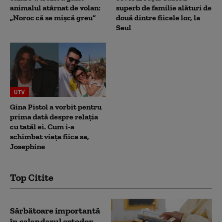
animalul atârnat de volan:
superb de familie alături de
„Noroc că se mișcă greu”
două dintre fiicele lor, la
Seul
UTV
Gina Pistol a vorbit pentru
prima dată despre relația
cu tatăl ei. Cum i-a
schimbat viața fiica sa,
Josephine
Top Citite
Sărbătoare importantă
în calendarul ortodox