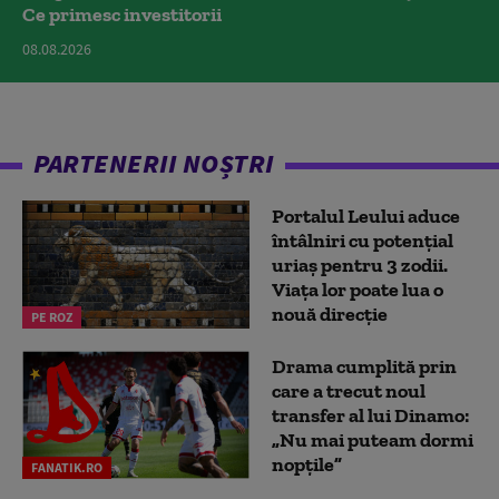
Ce primesc investitorii
08.08.2026
PARTENERII NOȘTRI
Portalul Leului aduce
întâlniri cu potențial
uriaș pentru 3 zodii.
Viața lor poate lua o
nouă direcție
PE ROZ
Drama cumplită prin
care a trecut noul
transfer al lui Dinamo:
„Nu mai puteam dormi
nopțile”
FANATIK.RO