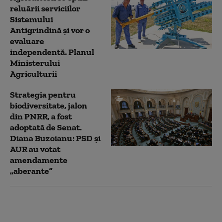
reluării serviciilor
Sistemului
Antigrindină și vor o
evaluare
independentă. Planul
Ministerului
Agriculturii
Strategia pentru
biodiversitate, jalon
din PNRR, a fost
adoptată de Senat.
Diana Buzoianu: PSD și
AUR au votat
amendamente
„aberante”
UDMR ar putea susține
un Guvern PSD.