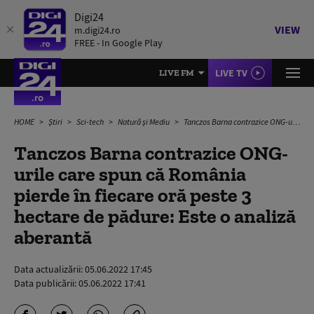
Digi24
VIEW
m.digi24.ro
FREE - In Google Play
LIVE TV
LIVE FM
HOME
Știri
Sci-tech
Natură și Mediu
Tanczos Barna contrazice ONG-urile care spun că România pierde în fiecare oră peste 3 hectare de pădure: Este o analiză aberantă
Tanczos Barna contrazice ONG-
urile care spun că România
pierde în fiecare oră peste 3
hectare de pădure: Este o analiză
aberantă
Data actualizării:
05.06.2022 17:45
Data publicării:
05.06.2022 17:41