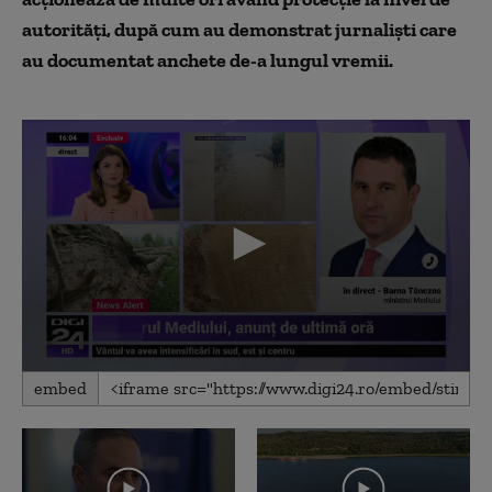
autorități, după cum au demonstrat jurnaliști care
au documentat anchete de-a lungul vremii.
0
embed
seconds
of
10
minutes,
15
seconds