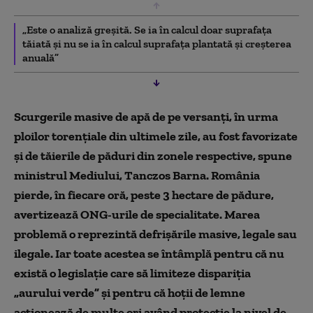
„Este o analiză greșită. Se ia în calcul doar suprafața
tăiată și nu se ia în calcul suprafața plantată și creșterea
anuală”
Scurgerile masive de apă de pe versanți, în urma
ploilor torențiale din ultimele zile, au fost favorizate
și de tăierile de păduri din zonele respective, spune
ministrul Mediului, Tanczos Barna.
România
pierde, în fiecare oră, peste 3 hectare de pădure,
avertiz
ează ONG-urile de specialitate.
Marea
problem
ă o reprezintă defrişările masive, legale sau
ilegale. Iar toate acestea se întâmplă pentru că nu
există o legislație care să limiteze dispariţia
„aurului verde” și pentru că hoții de lemne
acționează de multe ori având protecție la nivel de