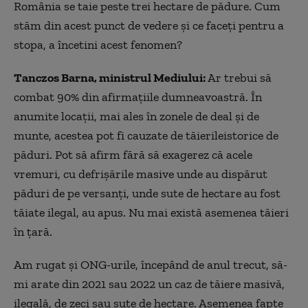
România se taie peste trei hectare de pădure. Cum
stăm din acest punct de vedere și ce faceți pentru a
stopa, a încetini acest fenomen?
Tanczos Barna, ministrul Mediului:
Ar trebui să
combat 90% din afirmațiile dumneavoastră. În
anumite locații, mai ales în zonele de deal și de
munte, acestea pot fi cauzate de tăierileistorice de
păduri. Pot să afirm fără să exagerez că acele
vremuri, cu defrișările masive unde au dispărut
păduri de pe versanți, unde sute de hectare au fost
tăiate ilegal, au apus. Nu mai există asemenea tăieri
în țară.
Am rugat și ONG-urile, începând de anul trecut, să-
mi arate din 2021 sau 2022 un caz de tăiere masivă,
ilegală, de zeci sau sute de hectare. Asemenea fapte