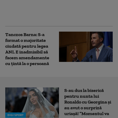
Tanczos Barna: „Avem
nevoie de Executiv cu
puteri depline”. Când s-
ar încheia criza politică
Tanczos Barna: S-a
format o majoritate
ciudată pentru legea
ANI. E inadmisibil să
facem amendamente
cu țintă la o persoană
S-au dus la biserică
pentru nunta lui
Ronaldo cu Georgina și
au avut o surpriză
uriașă! ”Momentul va
DIGI SPORT