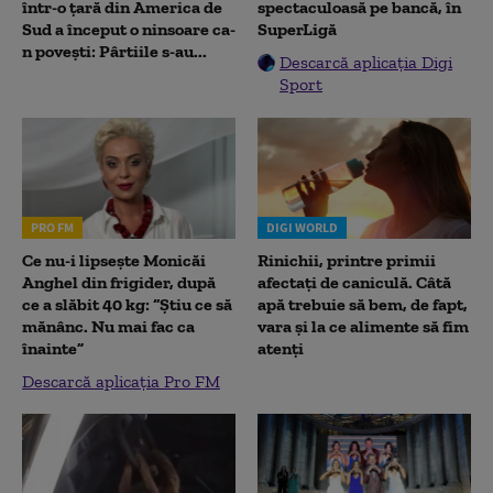
într-o țară din America de
spectaculoasă pe bancă, în
Sud a început o ninsoare ca-
SuperLigă
n povești: Pârtiile s-au...
Descarcă aplicația Digi
Sport
PRO FM
DIGI WORLD
Ce nu-i lipsește Monicăi
Rinichii, printre primii
Anghel din frigider, după
afectați de caniculă. Câtă
ce a slăbit 40 kg: “Știu ce să
apă trebuie să bem, de fapt,
mănânc. Nu mai fac ca
vara și la ce alimente să fim
înainte”
atenți
Descarcă aplicația Pro FM