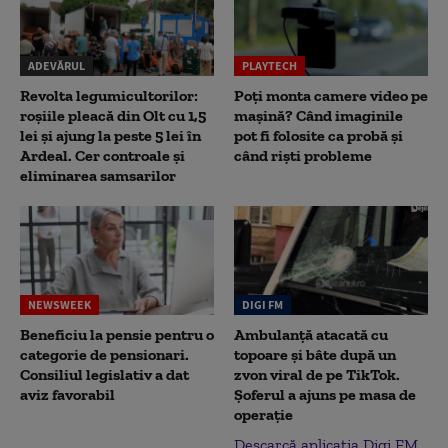
ADEVĂRUL
PLAYTECH
Revolta legumicultorilor:
Poți monta camere video pe
roșiile pleacă din Olt cu 1,5
mașină? Când imaginile
lei și ajung la peste 5 lei în
pot fi folosite ca probă și
Ardeal. Cer controale și
când riști probleme
eliminarea samsarilor
NEWSWEEK
DIGI FM
Beneficiu la pensie pentru o
Ambulanță atacată cu
categorie de pensionari.
topoare și bâte după un
Consiliul legislativ a dat
zvon viral de pe TikTok.
aviz favorabil
Șoferul a ajuns pe masa de
operație
Descarcă aplicația Digi FM