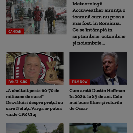
Meteorologii
Accuweather anunță o
toamnă cum nu prea a
mai fost, în România.
Ce se întâmplă în
CANCAN
septembrie, octombrie
și noiembrie...
FANATIK.RO
FILM NOW
„A cheltuit peste 60-70 de
Cum arată Dustin Hoffman
milioane de euro!”
în 2026, la 89 de ani. Cele
Dezvăluiri despre prețul cu
mai bune filme și rolurile
care Neluțu Varga ar putea
de Oscar
vinde CFR Cluj