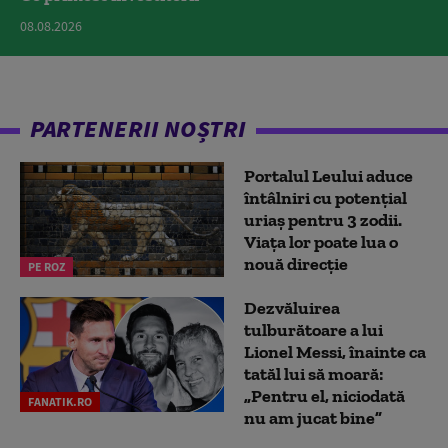
08.08.2026
PARTENERII NOȘTRI
Portalul Leului aduce
întâlniri cu potențial
uriaș pentru 3 zodii.
Viața lor poate lua o
nouă direcție
PE ROZ
Dezvăluirea
tulburătoare a lui
Lionel Messi, înainte ca
tatăl lui să moară:
„Pentru el, niciodată
FANATIK.RO
nu am jucat bine”