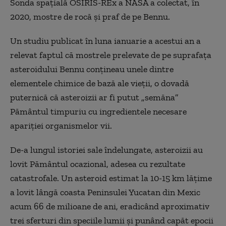
Sonda spațială OSIRIS-REx a NASA a colectat, în
2020, mostre de rocă și praf de pe Bennu.
Un studiu publicat în luna ianuarie a acestui an a
relevat faptul că mostrele prelevate de pe suprafața
asteroidului Bennu conțineau unele dintre
elementele chimice de bază ale vieții, o dovadă
puternică că asteroizii ar fi putut „semăna”
Pământul timpuriu cu ingredientele necesare
apariției organismelor vii.
De-a lungul istoriei sale îndelungate, asteroizii au
lovit Pământul ocazional, adesea cu rezultate
catastrofale. Un asteroid estimat la 10-15 km lățime
a lovit lângă coasta Peninsulei Yucatan din Mexic
acum 66 de milioane de ani, eradicând aproximativ
trei sferturi din speciile lumii și punând capăt epocii