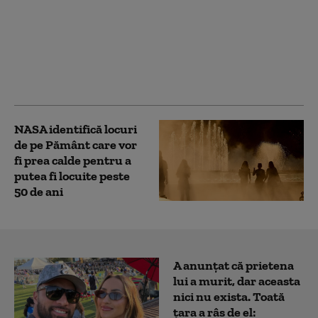
O sondă spațială
japoneză a efectuat cel
mai apropiat survol al
unui asteroid realizat
vreodată, anunță
agenția JAXA
NASA identifică locuri
de pe Pământ care vor
fi prea calde pentru a
putea fi locuite peste
50 de ani
A anunțat că prietena
lui a murit, dar aceasta
nici nu exista. Toată
țara a râs de el: