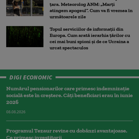
țara. Meteorolog ANM: „Marți
atingem apogeul”. Cum va fi vremea în
următoarele zile
Topul serviciilor de informații din
Europa. Cum arată ierarhia țărilor cu
cei mai buni spioni și de ce Ucraina a
urcat spectaculos
DIGI ECONOMIC
Numărul pensionarilor care primesc indemnizaţie
socială este în creștere. Câți beneficiari erau în iunie
2026
08.08.2026
Programul Tezaur revine cu dobânzi avantajoase.
Ce primesc investitorii