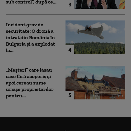
sub control”, după ce...
3
Incident grav de
securitate: O dronă a
intrat din România în
Bulgaria şi a explodat
4
la...
„Meșteri” care lăsau
case fără acoperiș și
apoi cereau sume
uriașe proprietarilor
5
pentru...