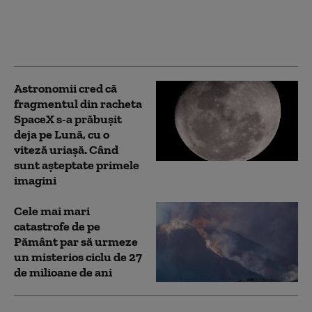
Cercetătorii vorbesc de
„consecințe majore”,
dar nu pentru omenire
Astronomii cred că
fragmentul din racheta
SpaceX s-a prăbușit
deja pe Lună, cu o
viteză uriașă. Când
sunt așteptate primele
imagini
Cele mai mari
catastrofe de pe
Pământ par să urmeze
un misterios ciclu de 27
de milioane de ani