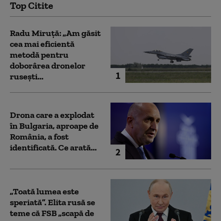
Top Citite
Radu Miruță: „Am găsit
cea mai eficientă
metodă pentru
doborârea dronelor
1
rusești...
Drona care a explodat
în Bulgaria, aproape de
România, a fost
identificată. Ce arată...
2
„Toată lumea este
speriată”. Elita rusă se
teme că FSB „scapă de