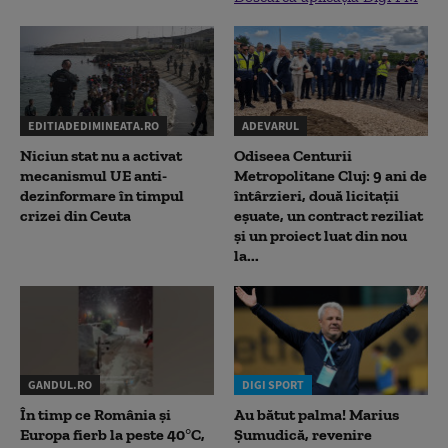
EDITIADEDIMINEATA.RO
ADEVARUL
Niciun stat nu a activat
Odiseea Centurii
mecanismul UE anti-
Metropolitane Cluj: 9 ani de
dezinformare în timpul
întârzieri, două licitații
crizei din Ceuta
eșuate, un contract reziliat
și un proiect luat din nou
la...
GANDUL.RO
DIGI SPORT
În timp ce România și
Au bătut palma! Marius
Europa fierb la peste 40°C,
Șumudică, revenire