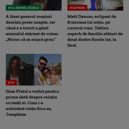
DIGI ANIMAL WORLD
FILM NOW
A lăsat geamul mașinii
Matt Damon, eclipsat de
deschis peste noapte, iar
frumoasa lui soție, pe
când s-a trezit a găsit
covorul roșu. Tablou
animalul atârnat de volan:
superb de familie alături de
„Noroc că se mișcă greu”
două dintre fiicele lor, la
Seul
UTV
Gina Pistol a vorbit pentru
prima dată despre relația
cu tatăl ei. Cum i-a
schimbat viața fiica sa,
Josephine