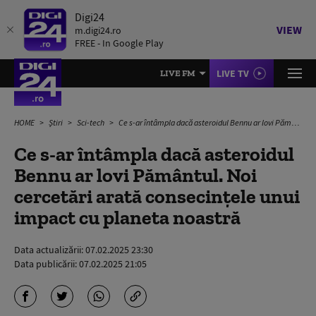
Digi24
VIEW
m.digi24.ro
FREE - In Google Play
LIVE TV
LIVE FM
HOME
Știri
Sci-tech
Ce s-ar întâmpla dacă asteroidul Bennu ar lovi Pământul. Noi cercetări arată consecințele unui impact cu planeta noastră
Ce s-ar întâmpla dacă asteroidul
Bennu ar lovi Pământul. Noi
cercetări arată consecințele unui
impact cu planeta noastră
Data actualizării:
07.02.2025 23:30
Data publicării:
07.02.2025 21:05