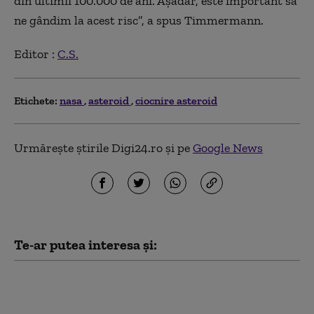
din ultimii 100.000 de ani. Așadar, este important să
ne gândim la acest risc”, a spus Timmermann.
Editor :
C.S.
Etichete:
nasa
asteroid
ciocnire asteroid
Urmărește știrile Digi24.ro și pe
Google News
Te-ar putea interesa și:
Un asteroid va trece
foarte aproape de
Pământ în 2029.