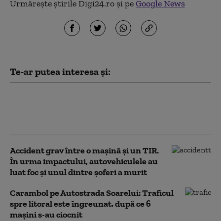
Urmărește știrile Digi24.ro și pe
Google News
Te-ar putea interesa și:
Accident grav în Vaslui: Gospodării
distruse de un TIR, după ce șoferul a
pierdut controlul volanului
Accident grav între o mașină și un TIR.
În urma impactului, autovehiculele au
luat foc și unul dintre șoferi a murit
Carambol pe Autostrada Soarelui: Traficul
spre litoral este îngreunat, după ce 6
mașini s-au ciocnit