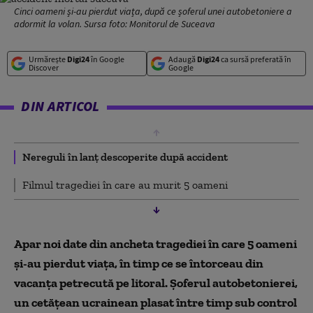
Cinci oameni și-au pierdut viața, după ce șoferul unei autobetoniere a
adormit la volan. Sursa foto: Monitorul de Suceava
Urmărește
Digi24
în Google
Adaugă
Digi24
ca sursă preferată în
Discover
Google
DIN ARTICOL
Nereguli în lanț descoperite după accident
Filmul tragediei în care au murit 5 oameni
Apar noi date din ancheta tragediei în care 5 oameni
și-au pierdut viața, în timp ce se întorceau din
vacanța petrecută pe litoral. Șoferul autobetonierei,
un cetățean ucrainean plasat între timp sub control