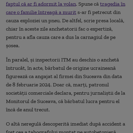
faptul că ar fi adormit la volan
. Spune că
tragedia în
care o familie întreagă a murit
s-ar fi petrecut din
cauza exploziei un pneu. De altfel, scrie presa locală,
chiar în aceste zile anchetatorii fac o expertiză,
pentru a afla cauza care a dus la carnagiul de pe
șosea.
În paralel, și inspectorii ITM au deschis o anchetă
întrucât, în acte, bărbatul de origine ucraineană
figurează ca angajat al firmei din Suceava din data
de 8 februarie 2024. Doar că, marți, patronul
societății comerciale declara, pentru jurnaliștii de la
Monitorul de Suceava, că bărbatul lucra pentru el
încă de anul trecut.
O altă neregulă descoperită imediat după accident a
fost cea a tahografului montat pe autobetonieră.