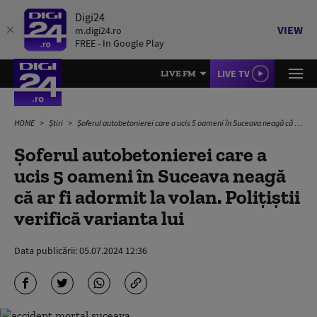
Digi24
VIEW
m.digi24.ro
FREE - In Google Play
LIVE TV
LIVE FM
HOME
Știri
Șoferul autobetonierei care a ucis 5 oameni în Suceava neagă că ar fi adormit la volan. Polițiștii verifică varianta lui
Șoferul autobetonierei care a
ucis 5 oameni în Suceava neagă
că ar fi adormit la volan. Polițiștii
verifică varianta lui
Data publicării:
05.07.2024 12:36