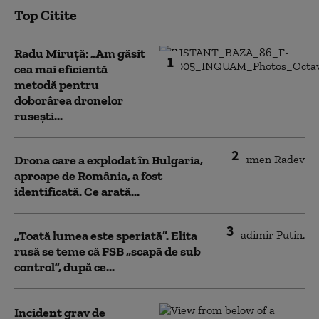
Top Citite
Radu Miruță: „Am găsit
1
cea mai eficientă
metodă pentru
doborârea dronelor
rusești...
2
Drona care a explodat în Bulgaria,
aproape de România, a fost
identificată. Ce arată...
3
„Toată lumea este speriată”. Elita
rusă se teme că FSB „scapă de sub
control”, după ce...
Incident grav de