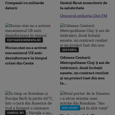
Companii cu miliarde
Gestul făcut muncitorii de
datorii
la salubritate
Descarcă aplicația Digi FM
EDITIADEDIMINEATA.RO
Niciun stat nu a activat
ADEVARUL
mecanismul UE anti-
Odiseea Centurii
dezinformare în timpul
Metropolitane Cluj: 9 ani de
crizei din Ceuta
întârzieri, două licitații
eșuate, un contract reziliat
și un proiect luat din nou
la...
DIGI SPORT
GANDUL.RO