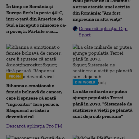
Noul portar de la Dinamo i-
În timp ce România și
a atras atenția unei actrițe
Europa fierb la peste 40°C,
din România: ”Am fost
într-o țară din America de
împreună în altă viață”
Sud a început o ninsoare ca-
Descarcă aplicația Digi
n povești: Pârtiile s-au...
Sport
PRO FM
DIGI WORLD
Rihanna a emoționat o
La câte miliarde ar putea
femeie bolnavă de cancer,
ajunge populația Terrei
care îi spusese că arată
până în 2070. "Sistemele de
"îngrozitor" fără perucă.
susținere a vieții pe planetă
Răspunsul artistei a
sunt deja sub presiune"
devenit viral
Descarcă aplicația Pro FM