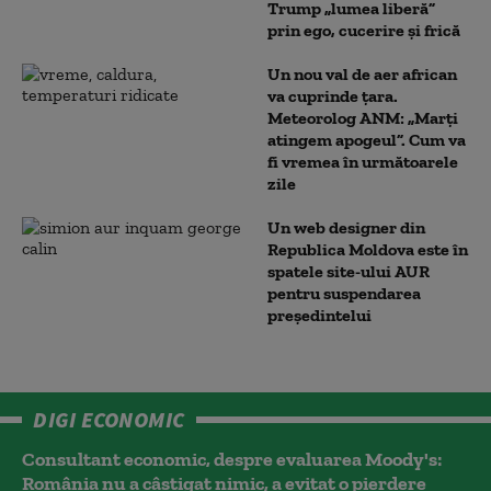
Trump „lumea liberă”
prin ego, cucerire și frică
Un nou val de aer african
va cuprinde țara.
Meteorolog ANM: „Marți
atingem apogeul”. Cum va
fi vremea în următoarele
zile
Un web designer din
Republica Moldova este în
spatele site-ului AUR
pentru suspendarea
președintelui
DIGI ECONOMIC
Consultant economic, despre evaluarea Moody's:
România nu a câştigat nimic, a evitat o pierdere