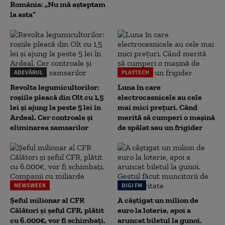
România: „Nu mă așteptam
la asta”
ADEVĂRUL
PLAYTECH
Revolta legumicultorilor:
Luna în care
roșiile pleacă din Olt cu 1,5
electrocasnicele au cele
lei și ajung la peste 5 lei în
mai mici prețuri. Când
Ardeal. Cer controale și
merită să cumperi o mașină
eliminarea samsarilor
de spălat sau un frigider
NEWSWEEK
DIGI FM
Șeful milionar al CFR
A câștigat un milion de
Călători și șeful CFR, plătit
euro la loterie, apoi a
cu 6.000€, vor fi schimbați.
aruncat biletul la gunoi.