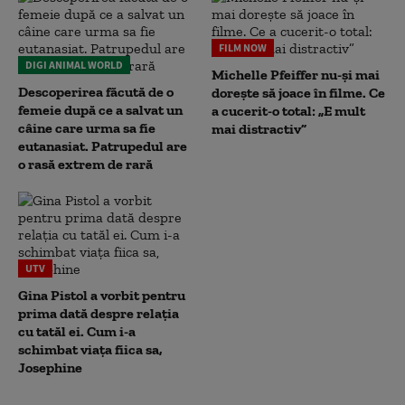
FILM NOW
DIGI ANIMAL WORLD
Michelle Pfeiffer nu-și mai
Descoperirea făcută de o
dorește să joace în filme. Ce
femeie după ce a salvat un
a cucerit-o total: „E mult
câine care urma sa fie
mai distractiv”
eutanasiat. Patrupedul are
o rasă extrem de rară
UTV
Gina Pistol a vorbit pentru
prima dată despre relația
cu tatăl ei. Cum i-a
schimbat viața fiica sa,
Josephine