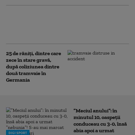
„Auschwitz-ul câinilor din Suceava”. Fiul
primăriţei din Berchişeşti, acuzat de
uciderea a peste 600 de câini. Ce motive
trecea în acte
25 de răniţi, dintre care
zece în stare gravă,
după coliziunea dintre
două tramvaie în
Germania
”Meciul anului”: în
minutul 10, oaspeții
conduceau cu 3-0, însă
abia apoi a urmat
DIGI SPORT