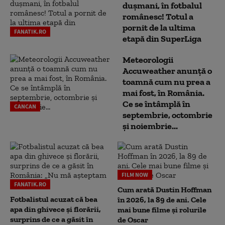
dușmani, în fotbalul
românesc! Totul a
pornit de la ultima
FANATIK.RO
etapă din SuperLiga
Meteorologii
Accuweather anunță o
toamnă cum nu prea a
mai fost, în România.
Ce se întâmplă în
CANCAN
septembrie, octombrie
și noiembrie...
FILM NOW
FANATIK.RO
Cum arată Dustin Hoffman
Fotbalistul acuzat că bea
în 2026, la 89 de ani. Cele
apa din ghivece și florării,
mai bune filme și rolurile
surprins de ce a găsit în
de Oscar