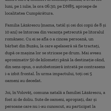
luni, pe 1 iulie, la ora 06:30, pe DN85, aproape de
localitatea Cumpărătura.
Familia Lăzărescu (mama, tatăl și cei doi copii de 8 și
10 ani) se întorcea din vacanța petrecută pe litoralul
românesc. Cu ei se afla o a cincea persoană, un
bărbat din Buzău, la care apelaseră să fie tractați,
după ce mașina lor se stricase pe drum. Mai aveau
aproximativ 50 de kilometri până la destinație când,
din sens opus, o autobetonieră intrată pe contrasens
i-a izbit frontal. În urma impactului, toți cei 5
oameni au decedat.
Joi, în Volovăț, comuna natală a familiei Lăzărescu, a
fost zi de doliu. Sute de oameni, apropiați, dar și
persoane care nu i-au cunoscut, au participat la