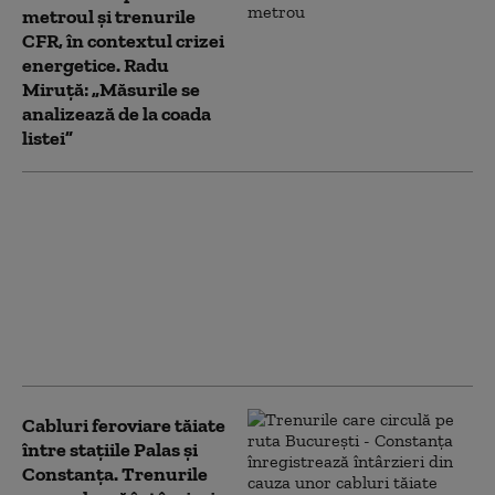
metroul și trenurile
CFR, în contextul crizei
energetice. Radu
Miruță: „Măsurile se
analizează de la coada
listei”
Mai multe trenuri de
noapte anulate la
sfârşitul lunii iulie
între Gara de Nord şi
aeroport,din cauza
lucrărilor la
infrastructură
Cabluri feroviare tăiate
între staţiile Palas şi
Constanţa. Trenurile