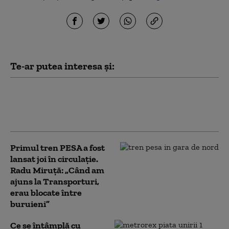
Te-ar putea interesa și:
Pasageri dezamăgiți de noul tren PESA: A
ajuns la destinație cu o oră întârziere, iar în
vagoane a fost „ca în cuptor”
Primul tren PESA a fost
lansat joi în circulație.
Radu Miruță: „Când am
ajuns la Transporturi,
erau blocate între
buruieni”
Ce se întâmplă cu