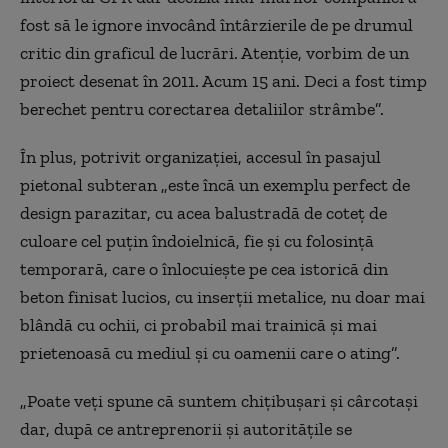
fost să le ignore invocând întârzierile de pe drumul
critic din graficul de lucrări. Atenţie, vorbim de un
proiect desenat în 2011. Acum 15 ani. Deci a fost timp
berechet pentru corectarea detaliilor strâmbe”.
În plus, potrivit organizaţiei, accesul în pasajul
pietonal subteran „este încă un exemplu perfect de
design parazitar, cu acea balustradă de coteţ de
culoare cel puţin îndoielnică, fie şi cu folosinţă
temporară, care o înlocuieşte pe cea istorică din
beton finisat lucios, cu inserţii metalice, nu doar mai
blândă cu ochii, ci probabil mai trainică şi mai
prietenoasă cu mediul şi cu oamenii care o ating”.
„Poate veţi spune că suntem chiţibuşari şi cârcotaşi
dar, după ce antreprenorii şi autorităţile se