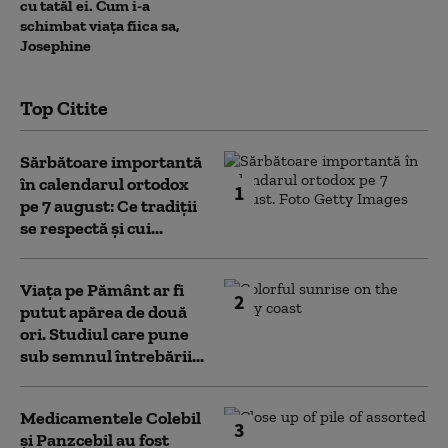
cu tatăl ei. Cum i-a
schimbat viața fiica sa,
Josephine
Top Citite
Sărbătoare importantă
în calendarul ortodox
1
pe 7 august: Ce tradiții
se respectă și cui...
Viața pe Pământ ar fi
2
putut apărea de două
ori. Studiul care pune
sub semnul întrebării...
Medicamentele Colebil
3
și Panzcebil au fost