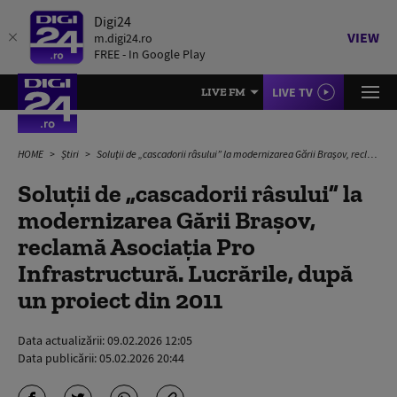
Digi24
VIEW
m.digi24.ro
FREE - In Google Play
LIVE TV
LIVE FM
HOME
Știri
Soluții de „cascadorii râsului” la modernizarea Gării Brașov, reclamă Asociația Pro Infrastructură. Lucrările, după un proiect din 2011
Soluții de „cascadorii râsului” la
modernizarea Gării Brașov,
reclamă Asociația Pro
Infrastructură. Lucrările, după
un proiect din 2011
Data actualizării:
09.02.2026 12:05
Data publicării:
05.02.2026 20:44