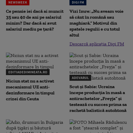
NEWSWEEK
DIGI FM
Ce pensie iei dacă ai muncit
Vizi Imre: „Nu aveam voie
35 sau 40 de ani pe salariul
să cânt în română sau
minim? Dar dacă ai avut
maghiară.” Motivul din
salariul mediu pe țară?
spatele regulii e cu totul
altul
Descarcă aplicația Digi FM
EDITIADEDIMINEATA.RO
ADEVARUL
Niciun stat nu a activat
Scut și Sabie: Ucraina
mecanismul UE anti-
începe producția în masă a
dezinformare în timpul
antirachetelor „Freyja” și
crizei din Ceuta
testează cu succes prima sa
rachetă balistică autohtonă