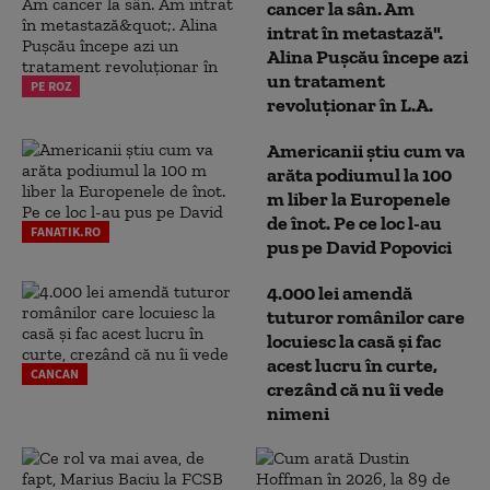
cancer la sân. Am
intrat în metastază".
Alina Pușcău începe azi
un tratament
PE ROZ
revoluționar în L.A.
Americanii știu cum va
arăta podiumul la 100
m liber la Europenele
de înot. Pe ce loc l-au
FANATIK.RO
pus pe David Popovici
4.000 lei amendă
tuturor românilor care
locuiesc la casă și fac
acest lucru în curte,
CANCAN
crezând că nu îi vede
nimeni