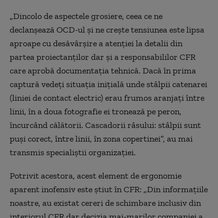
„Dincolo de aspectele grosiere, ceea ce ne
declanşează OCD-ul şi ne creşte tensiunea este lipsa
aproape cu desăvârşire a atenţiei la detalii din
partea proiectanţilor dar şi a responsabililor CFR
care aprobă documentaţia tehnică. Dacă în prima
captură vedeţi situaţia iniţială unde stâlpii catenarei
(liniei de contact electric) erau frumos aranjaţi între
linii, în a doua fotografie ei tronează pe peron,
încurcând călătorii. Cascadorii râsului: stâlpii sunt
puşi corect, între linii, în zona copertinei”, au mai
transmis specialiştii organizaţiei.
Potrivit acestora, acest element de ergonomie
aparent inofensiv este ştiut în CFR: „Din informaţiile
noastre, au existat cereri de schimbare inclusiv din
interiorul CFR dar decizia mai-marilor companiei a