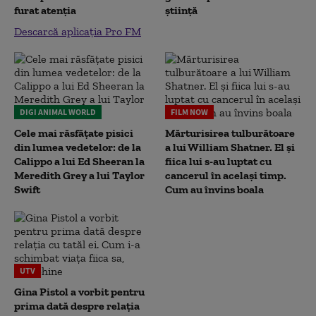
furat atenția
știință
Descarcă aplicația Pro FM
DIGI ANIMAL WORLD
FILM NOW
Cele mai răsfățate pisici
Mărturisirea tulburătoare
din lumea vedetelor: de la
a lui William Shatner. El și
Calippo a lui Ed Sheeran la
fiica lui s-au luptat cu
Meredith Grey a lui Taylor
cancerul în același timp.
Swift
Cum au învins boala
UTV
Gina Pistol a vorbit pentru
prima dată despre relația