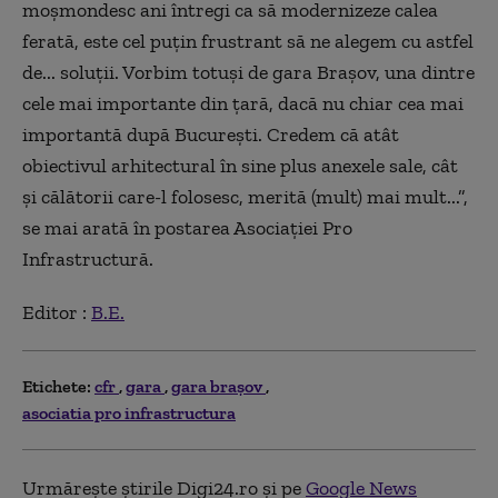
moşmondesc ani întregi ca să modernizeze calea
ferată, este cel puţin frustrant să ne alegem cu astfel
de... soluţii. Vorbim totuşi de gara Braşov, una dintre
cele mai importante din ţară, dacă nu chiar cea mai
importantă după Bucureşti. Credem că atât
obiectivul arhitectural în sine plus anexele sale, cât
şi călătorii care-l folosesc, merită (mult) mai mult...”,
se mai arată în postarea Asociaţiei Pro
Infrastructură.
Editor :
B.E.
Etichete:
cfr
gara
gara braşov
asociatia pro infrastructura
Urmărește știrile Digi24.ro și pe
Google News