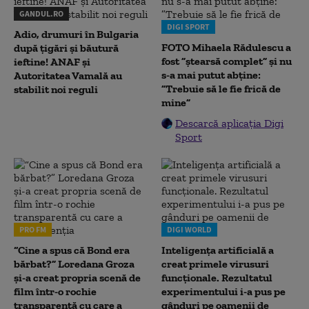
GANDUL.RO
DIGI SPORT
Adio, drumuri în Bulgaria
FOTO Mihaela Rădulescu a
după țigări și băutură
fost ”ștearsă complet” și nu
ieftine! ANAF și
s-a mai putut abține:
Autoritatea Vamală au
”Trebuie să le fie frică de
stabilit noi reguli
mine”
Descarcă aplicația Digi
Sport
PRO FM
DIGI WORLD
“Cine a spus că Bond era
Inteligența artificială a
bărbat?” Loredana Groza
creat primele virusuri
și-a creat propria scenă de
funcționale. Rezultatul
film într-o rochie
experimentului i-a pus pe
transparentă cu care a
gânduri pe oamenii de