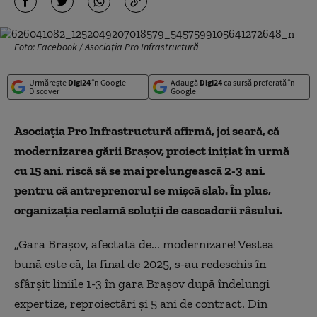
Foto: Facebook / Asociația Pro Infrastructură
Urmărește
Digi24
în Google
Adaugă
Digi24
ca sursă preferată în
Discover
Google
Asociaţia Pro Infrastructură afirmă, joi seară, că
modernizarea gării Braşov, proiect iniţiat în urmă
cu 15 ani, riscă să se mai prelungească 2-3 ani,
pentru că antreprenorul se mişcă slab. În plus,
organizaţia reclamă soluţii de cascadorii râsului.
„Gara Braşov, afectată de... modernizare! Vestea
bună este că, la final de 2025, s-au redeschis în
sfârşit liniile 1-3 în gara Braşov după îndelungi
expertize, reproiectări şi 5 ani de contract. Din