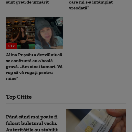
sunt greu de urmărit
care mi s-a întâmplat
vreodată”
UTV
Alina Pușcău a dezvăluit că
se confruntă cu o boală
gravă. „Am cinci tumori. Vă
rog să vă rugați pentru
mine”
Top Citite
Până când mai poate fi
folosit buletinul vechi.
Autoritățile au stabilit