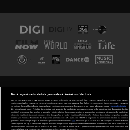
TERMENI ȘI CONDIȚII
POLITICA DE CONFIDENȚIALITATE
Nouă ne pasă ca datele tale personale să rămână confidențiale
Noi și partenerii noștri
30
stocăm și/sau accesăm informații pe dispozitivul dvs., precum identificatorii cookie unici pentru
prelucrarea datelor cu caracter personal. Puteți accepta sau gestiona alegerile dvs. făcând clic mai jos sau în orice moment, pe pagina
ABONARE DIGI TV
cu politica de confidențialitate. Aceste alegeri vor fi raportate partenerilor noștri și nu vă vor afecta navigarea.
Mai multe detalii
Noi si partenerii nostri (retelele de socializare si agentiile de publicitate partenere, precum si furnizorii nostri de servicii de date
analitice) prelucram date pentru a permite website-ului sa functioneze, pentru a personaliza continutul si anunturile publicitare
GESTIONAȚI PREFERINȚELE
afisate in functie de interesele si/sau profilul dvs., pentru a va oferi functionalitati aferente retelelor de socializare si pentru a analiza
traficul pe website. Beneficiati de drepturile prevazute de art. 15-22 din GDPR in legatura cu prelucrarea datelor cu caracter
personal. Aceste drepturi pot fi exercitate prin modalitatea indicata
aici
. Prin click pe “ACCEPT TOATE”, acceptati folosirea tuturor
CODUL DIGI24
Tehnologiilor de tip Cookie, care implica inclusiv acceptul dvs. cu privire la stocarea/accesarea informatiilor de catre Vendor-ii cu
care colaboram. Prin click pe “VREAU SA MODIFIC SETARILE INDIVIDUAL” puteti schimba preferintele in mod individual, mai
putin cele legate de cookie strict necesare pentru functionarea website-ului.