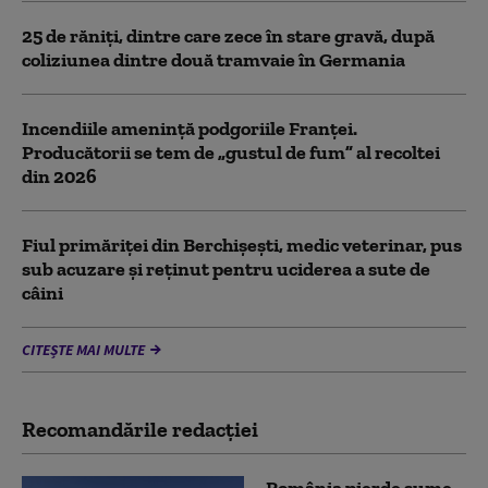
25 de răniţi, dintre care zece în stare gravă, după
coliziunea dintre două tramvaie în Germania
Incendiile amenință podgoriile Franței.
Producătorii se tem de „gustul de fum” al recoltei
din 2026
Fiul primăriţei din Berchişeşti, medic veterinar, pus
sub acuzare şi reţinut pentru uciderea a sute de
câini
CITEȘTE MAI MULTE
Recomandările redacţiei
România pierde sume