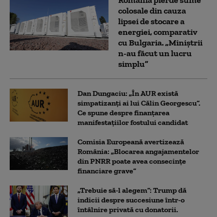
colosale din cauza
lipsei de stocare a
energiei, comparativ
cu Bulgaria. „Miniștrii
n-au făcut un lucru
simplu”
Dan Dungaciu: „În AUR există
simpatizanți ai lui Călin Georgescu”.
Ce spune despre finanțarea
manifestațiilor fostului candidat
Comisia Europeană avertizează
România: „Blocarea angajamentelor
din PNRR poate avea consecințe
financiare grave”
„Trebuie să-l alegem”: Trump dă
indicii despre succesiune într-o
întâlnire privată cu donatorii.