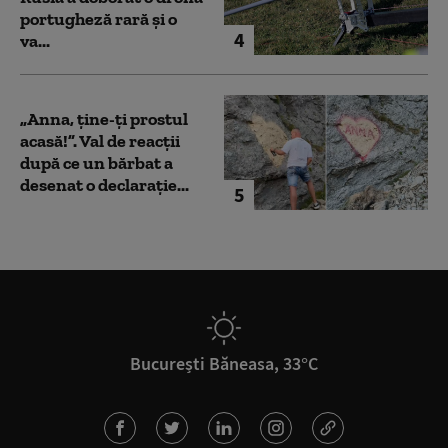
portugheză rară și o
4
va...
„Anna, ţine-ţi prostul
acasă!”. Val de reacții
după ce un bărbat a
desenat o declarație...
5
București Băneasa, 33°C