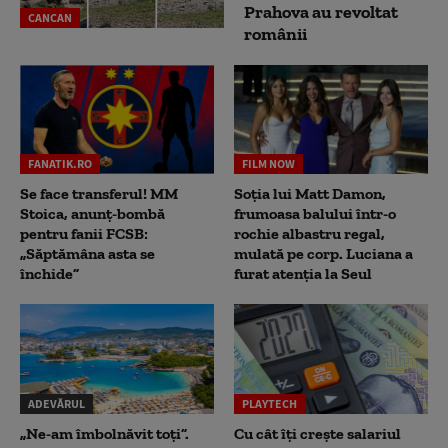
Prahova au revoltat
CANCAN
românii
FANATIK.RO
FILM NOW
Se face transferul! MM
Soția lui Matt Damon,
Stoica, anunț-bombă
frumoasa balului într-o
pentru fanii FCSB:
rochie albastru regal,
„Săptămâna asta se
mulată pe corp. Luciana a
închide”
furat atenția la Seul
ADEVĂRUL
PLAYTECH
„Ne-am îmbolnăvit toți”.
Cu cât îți crește salariul