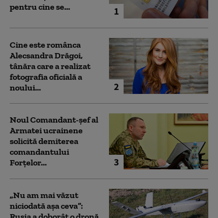
pentru cine se...
1
Cine este românca
Alecsandra Drăgoi,
tânăra care a realizat
fotografia oficială a
2
noului...
Noul Comandant-șef al
Armatei ucrainene
solicită demiterea
comandantului
3
Forțelor...
„Nu am mai văzut
niciodată așa ceva”:
Rusia a doborât o dronă