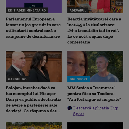
EDITIADEDIMINEATA.RO
ADEVARUL
Parlamentul European a
Reacția învățătoarei care a
lansat un joc gratuit în care
luat 4,90 la titularizare:
utilizatorii controlează o
„M-a trecut din iad în rai”.
campanie de dezinformare
La ce notă a ajuns după
contestație
GANDUL.RO
DIGI SPORT
Bolojan, întrebat dacă va
MM Stoica a ”tremurat”
lua exemplul lui Nicușor
pentru fiica sa Teodora:
Dan și va publica declarația
”Am fost sigur că nu poate”
de avere a partenerei sale
Descarcă aplicația Digi
de viață. Ce răspuns a dat...
Sport