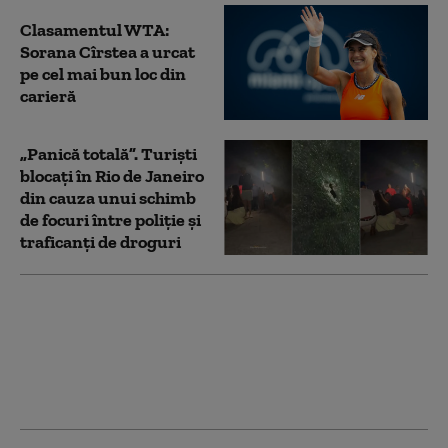
Clasamentul WTA:
Sorana Cîrstea a urcat
pe cel mai bun loc din
carieră
„Panică totală”. Turiști
blocați în Rio de Janeiro
din cauza unui schimb
de focuri între poliţie şi
traficanţi de droguri
Simona Halep s-a
retras oficial din tenis.
„Mulţumesc României”