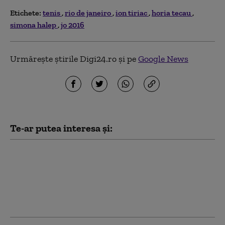
Etichete:
tenis
rio de janeiro
ion tiriac
horia tecau
simona halep
jo 2016
Urmărește știrile Digi24.ro și pe
Google News
Te-ar putea interesa și:
Tenis: Serena şi Venus
Williams au primit
wild-card pentru a juca
la dublu în turneul de
la Cincinnati