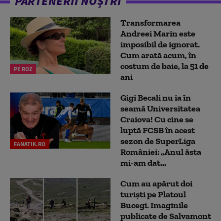
PARTENERII NOȘTRI
Transformarea
Andreei Marin este
imposibil de ignorat.
Cum arată acum, în
costum de baie, la 51 de
PE ROZ
ani
Gigi Becali nu ia în
seamă Universitatea
Craiova! Cu cine se
luptă FCSB în acest
sezon de SuperLiga
FANATIK.RO
României: „Anul ăsta
mi-am dat...
Cum au apărut doi
turiști pe Platoul
Bucegi. Imaginile
publicate de Salvamont