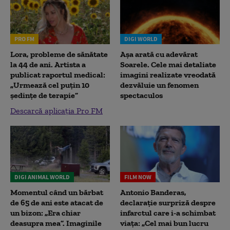
PRO FM
DIGI WORLD
Lora, probleme de sănătate
Așa arată cu adevărat
la 44 de ani. Artista a
Soarele. Cele mai detaliate
publicat raportul medical:
imagini realizate vreodată
„Urmează cel puțin 10
dezvăluie un fenomen
ședințe de terapie”
spectaculos
Descarcă aplicația Pro FM
DIGI ANIMAL WORLD
FILM NOW
Momentul când un bărbat
Antonio Banderas,
de 65 de ani este atacat de
declarație surpriză despre
un bizon: „Era chiar
infarctul care i-a schimbat
deasupra mea”. Imaginile
viața: „Cel mai bun lucru