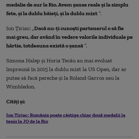
medalie de aur la Rio. Avem șanse reale și la simplu
fete, și la dublu băieți, și la dublu mixt
”.
Ion Țiriac: „
Dacă nu-ți cunoști partenerul o să fie
mai greu, dar având în vedere valorile individuale pe
hârtie, totdeauna există o șansă
”.
Simona Halep şi Horia Tecău au mai evoluat
împreună în 2015 la dublu mixt la US Open, dar ar
putea să facă pereche și la Roland Garros sau la
Wimbledon.
Citiți și:
Ion Țiriac: România poate câștiga chiar două medalii la
tenis la JO de la Rio