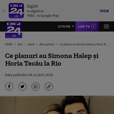
Digi24
VIEW
m.digi24.ro
FREE - In Google Play
LIVE TV
LIVE FM
HOME
Știri
Sport
Alte sporturi
Ce planuri au Simona Halep și Horia Tecău la Rio
Ce planuri au Simona Halep și
Horia Tecău la Rio
Data publicării:
04.12.2015 15:35