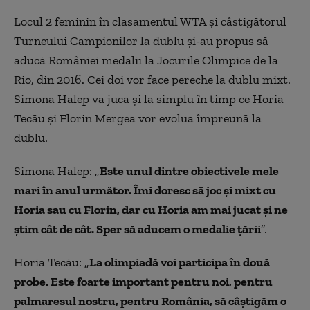
Locul 2 feminin în clasamentul WTA şi câstigătorul
Turneului Campionilor la dublu şi-au propus să
aducă României medalii la Jocurile Olimpice de la
Rio, din 2016. Cei doi vor face pereche la dublu mixt.
Simona Halep va juca şi la simplu în timp ce Horia
Tecău şi Florin Mergea vor evolua împreună la
dublu.
Simona Halep: „
Este unul dintre obiectivele mele
mari în anul următor. Îmi doresc să joc și mixt cu
Horia sau cu Florin, dar cu Horia am mai jucat și ne
știm cât de cât. Sper să aducem o medalie țării
”.
Horia Tecău: „
La olimpiadă voi participa în două
probe. Este foarte important pentru noi, pentru
palmaresul nostru, pentru România, să câștigăm o