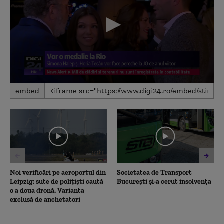
0
embed
seconds
of
1
minute,
34
seconds
Noi verificări pe aeroportul din
Societatea de Transport
Leipzig: sute de polițiști caută
București și-a cerut insolvența
o a doua dronă. Varianta
exclusă de anchetatori