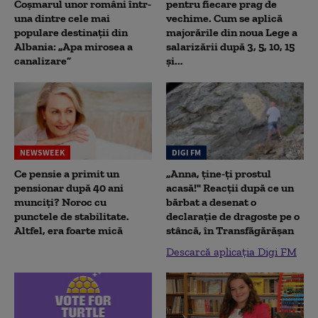
Coșmarul unor români într-
pentru fiecare prag de
una dintre cele mai
vechime. Cum se aplică
populare destinații din
majorările din noua Lege a
Albania: „Apa mirosea a
salarizării după 3, 5, 10, 15
canalizare”
și...
NEWSWEEK
DIGI FM
Ce pensie a primit un
„Anna, ţine-ţi prostul
pensionar după 40 ani
acasă!" Reacţii după ce un
munciți? Noroc cu
bărbat a desenat o
punctele de stabilitate.
declaraţie de dragoste pe o
Altfel, era foarte mică
stâncă, în Transfăgărăşan
Descarcă aplicația Digi FM