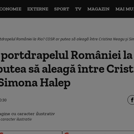
CONOMIE
EXTERNE
SPORT
TV
MAGAZIN
MAI MU
ortdrapelul României la Rio? COSR ar putea să aleagă între Cristina Neagu și S
i portdrapelul României la
utea să aleagă între Cris
 Simona Halep
0:30
 caracter ilustrativ