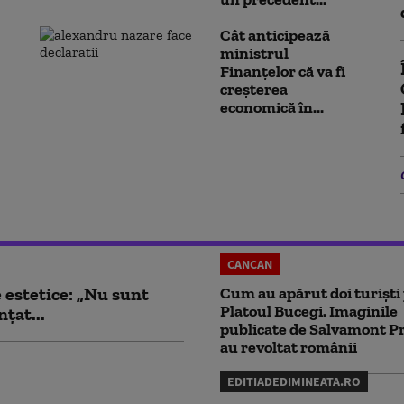
Cât anticipează
ministrul
Finanțelor că va fi
creşterea
economică în...
CANCAN
e estetice: „Nu sunt
Cum au apărut doi turiști
Platoul Bucegi. Imaginile
țat...
publicate de Salvamont P
au revoltat românii
EDITIADEDIMINEATA.RO