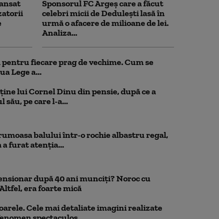
ansat
Sponsorul FC Argeș care a făcut
zatorii
celebri micii de Dedulești lasă în
e
urmă o afacere de milioane de lei.
Analiza...
ul pentru fiecare prag de vechime. Cum se
ua Lege a...
ține lui Cornel Dinu din pensie, după ce a
 său, pe care l-a...
rumoasa balului într-o rochie albastru regal,
a furat atenția...
pensionar după 40 ani munciți? Noroc cu
Altfel, era foarte mică
oarele. Cele mai detaliate imagini realizate
 fenomen spectaculos