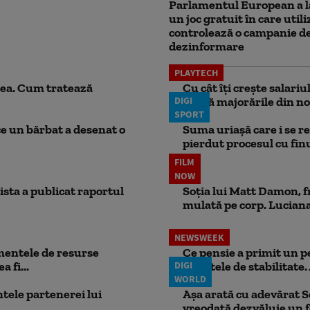
Parlamentul European a l
un joc gratuit în care utili
controlează o campanie d
dezinformare
PLAYTECH
ea. Cum tratează
Cu cât îți crește salari
DIGI
aplică majorările din no
SPORT
ce un bărbat a desenat o
Suma uriașă care i se re
pierdut procesul cu finul
FILM
NOW
ista a publicat raportul
Soția lui Matt Damon, f
mulată pe corp. Luciana 
NEWSWEEK
mentele de resurse
Ce pensie a primit un 
 fi...
DIGI
punctele de stabilitate. 
WORLD
ele partenerei lui
Așa arată cu adevărat S
vreodată dezvăluie un