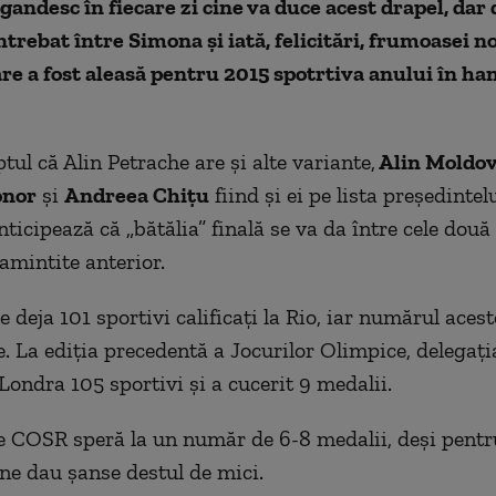
andesc în fiecare zi cine va duce acest drapel, dar 
ntrebat între Simona şi iată, felicitări, frumoasei n
are a fost aleasă pentru 2015 spotrtiva anului în ha
tul că Alin Petrache are şi alte variante,
Alin Moldo
onor
şi
Andreea Chiţu
fiind şi ei pe lista preşedinte
nticipează că „bătălia” finală se va da între cele două
mintite anterior.
 deja 101 sportivi calificaţi la Rio, iar numărul acest
e. La ediţia precedentă a Jocurilor Olimpice, delegaţia
Londra 105 sportivi şi a cucerit 9 medalii.
e COSR speră la un număr de 6-8 medalii, deşi pentr
 ne dau şanse destul de mici.