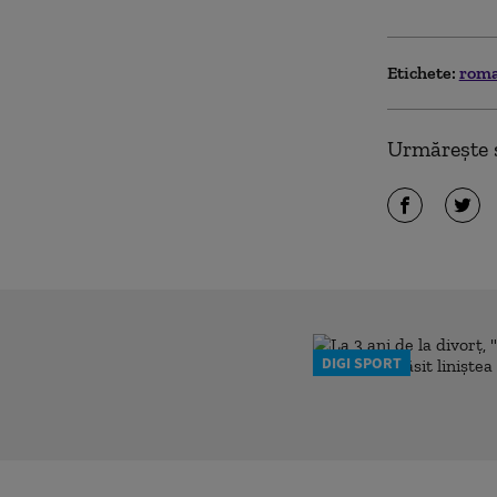
Etichete:
rom
Urmărește ș
DIGI SPORT