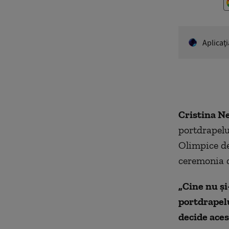
Aplicaţ
Cristina N
portdrapelu
Olimpice de
ceremonia d
„Cine nu şi
portdrapelu
decide aces