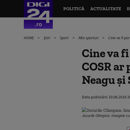
POLITICĂ
ACTUALITATE
E
HOME
Știri
Sport
Alte sporturi
Cine va fi p
Cine va f
COSR ar p
Neagu și
Data publicării:
10.06.2016 2
Jocurile Olimpice. Imagine cu