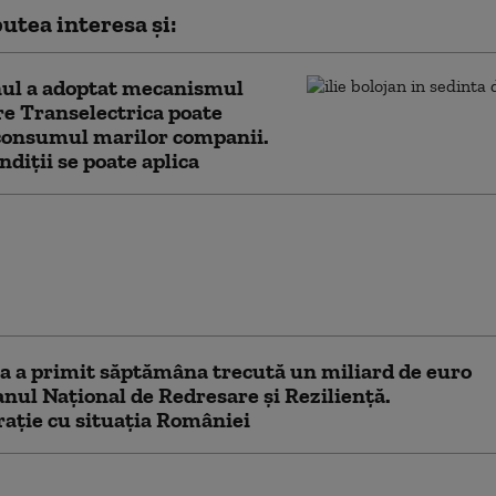
utea interesa și:
ul a adoptat mecanismul
re Transelectrica poate
consumul marilor companii.
ndiții se poate aplica
te fi evitat consumul
 de energie seara.
Ministerului Energiei
opulație și companii
a a primit săptămâna trecută un miliard de euro
anul Naţional de Redresare şi Rezilienţă.
ție cu situația României
 firmelor dizolvate a