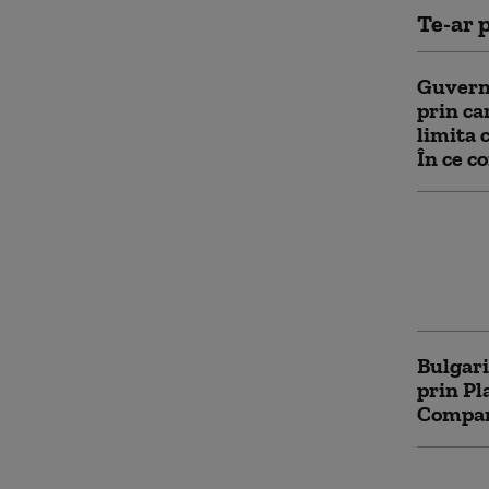
Te-ar p
Guvern
prin ca
limita 
În ce co
Cum poa
ridicat
Apelul 
către p
Bulgari
prin Pl
Compara
Numărul