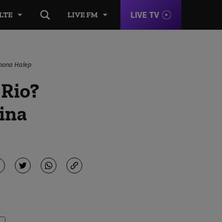
LIVE TV
LTE
LIVE FM
imona Halep
 Rio?
tina