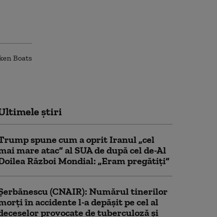
Ultimele știri
Trump spune cum a oprit Iranul „cel
mai mare atac” al SUA de după cel de-Al
Doilea Război Mondial: „Eram pregătiți”
Şerbănescu (CNAIR): Numărul tinerilor
morţi în accidente l-a depăşit pe cel al
deceselor provocate de tuberculoză şi