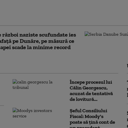
 cu aproape 13% în
 semestru din 2026.
la conduce clasamentul
 război naziste scufundate ies
afață pe Dunăre, pe măsură ce
 apei scade la minime record
Începe procesul lui
Călin Georgescu,
acuzat de tentativă
de lovitură...
Șeful Consiliului
Fiscal: Moody's
poate să țină cont de
un precedent...