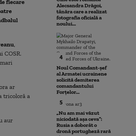
de fiecare
Alecsandra Drăgoi,
oatre
tânăra care a realizat
fotografia oficială a
ndbalul
noului...
veanu
,
lui COSR.
4
 mari
Noul Comandant-șef
al Armatei ucrainene
solicită demiterea
comandantului
ora ar
Forțelor...
 tricoloră a
5
„Nu am mai văzut
niciodată așa ceva”:
u aur
Rusia a doborât o
dronă portugheză rară