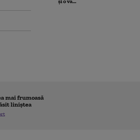
și o va...
"cea mai frumoasă
ăsit liniștea
ort