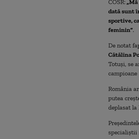
COSR:
„Mă g
dată sunt î
sportive, c
feminin”
.
De notat fap
Cătălina P
Totuşi, se a
campioane a
România are
putea creşt
deplasat la 
Preşedintel
specialiştii