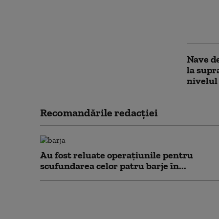
crescut
primul
Capita
Nave de
la supr
nivelul
Recomandările redacţiei
Au fost reluate operațiunile pentru
scufundarea celor patru barje în...