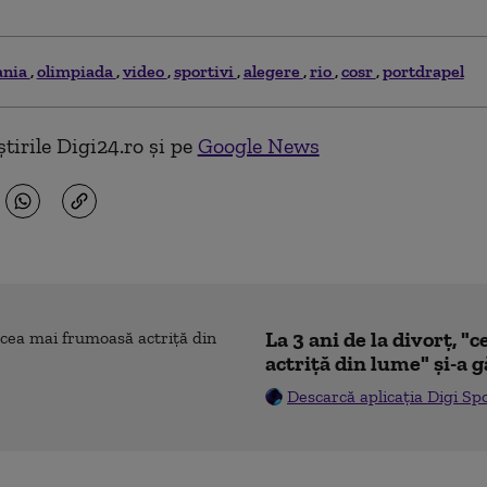
ania
olimpiada
video
sportivi
alegere
rio
cosr
portdrapel
tirile Digi24.ro și pe
Google News
La 3 ani de la divorț, 
actriță din lume" și-a g
Descarcă aplicația Digi Sp