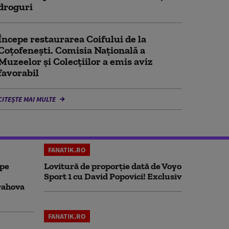
droguri
Începe restaurarea Coifului de la
Coțofenești. Comisia Naţională a
Muzeelor şi Colecţiilor a emis aviz
favorabil
CITEȘTE MAI MULTE
FANATIK.RO
 pe
Lovitură de proporție dată de Voyo
Sport 1 cu David Popovici! Exclusiv
rahova
FANATIK.RO