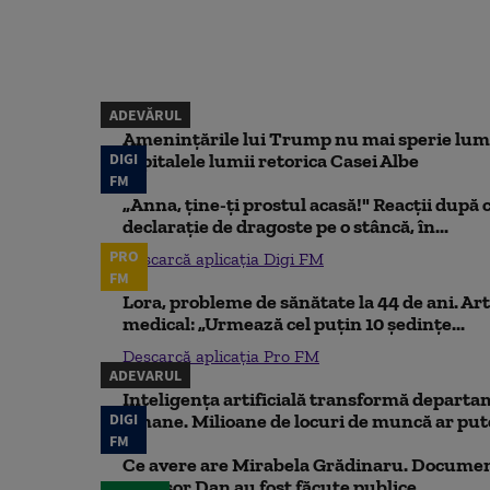
ADEVĂRUL
Amenințările lui Trump nu mai sperie lum
DIGI
capitalele lumii retorica Casei Albe
FM
„Anna, ţine-ţi prostul acasă!" Reacţii după 
declaraţie de dragoste pe o stâncă, în...
PRO
Descarcă aplicația Digi FM
FM
Lora, probleme de sănătate la 44 de ani. Art
medical: „Urmează cel puțin 10 ședințe...
Descarcă aplicația Pro FM
ADEVARUL
Inteligența artificială transformă departa
DIGI
umane. Milioane de locuri de muncă ar putea
FM
Ce avere are Mirabela Grădinaru. Document
Nicușor Dan au fost făcute publice