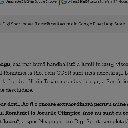
Urmărește
Digi24
în Google Discover
Adaugă
Digi24
ca sursă preferată în Googl
ia Digi Sport poate fi descărcată acum din Google Play şi App Store
eagu
, cea mai bună handbalistă a lumii în 2015, visea
l României la Rio. Şefii COSR sunt însă nehotărâţi. L
 la Londra, Horia Tecău a condus delegaţia României
e deschidere.
-ar dori...Ar fi o onoare extraordinară pentru mine 
l României la Jocurile Olimpice, însă nu sunt eu ce
t lucru”
, a spus Neagu pentru Digi Sport, completată