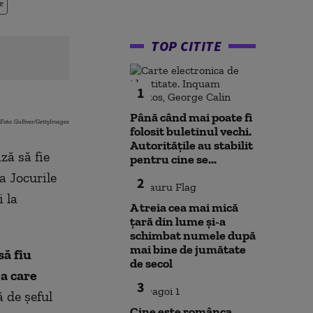
e
TOP CITITE
1
Până când mai poate fi
Foto: Gulliver/GettyImages
folosit buletinul vechi.
Autoritățile au stabilit
ză să fie
pentru cine se...
a Jocurile
2
 la
A treia cea mai mică
țară din lume și-a
schimbat numele după
mai bine de jumătate
să fiu
de secol
a care
3
 de şeful
Cine este românca