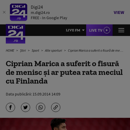
Digi24
VIEW
m.digi24.ro
FREE - In Google Play
LIVE TV
LIVE FM
HOME
Știri
Sport
Alte sporturi
Ciprian Marica a suferit o fisură de menisc și ar putea rata meciul cu Finlanda
Ciprian Marica a suferit o fisură
de menisc și ar putea rata meciul
cu Finlanda
Data publicării:
15.09.2014 14:09