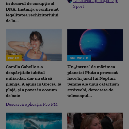
Descarcă aplicația Digi
în dosarul de corupție al
Sport
DNA. Instanța a confirmat
legalitatea rechizitoriului
de la...
PRO FM
DIGI WORLD
Camila Cabello s-a
Un „intrus” de mărimea
despărțit de iubitul
planetei Pluto a provocat
miliardar, dar nu stă să
haos în jurul lui Neptun.
plângă. A ajuns în Grecia, la
Semne ale unui cataclism
plajă, și a pozat în costum
străvechi, detectate de
de baie
telescopul...
Descarcă aplicația Pro FM