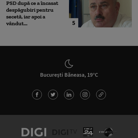
PSD după ce a încasat
despăgubiri pentru
secetă, iar apoi a
5
vândut...
București Băneasa, 19°C