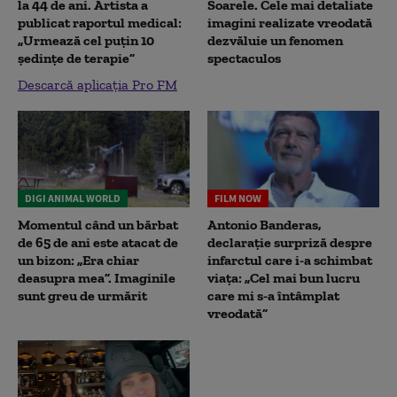
la 44 de ani. Artista a
Soarele. Cele mai detaliate
publicat raportul medical:
imagini realizate vreodată
„Urmează cel puțin 10
dezvăluie un fenomen
ședințe de terapie”
spectaculos
Descarcă aplicația Pro FM
DIGI ANIMAL WORLD
FILM NOW
Momentul când un bărbat
Antonio Banderas,
de 65 de ani este atacat de
declarație surpriză despre
un bizon: „Era chiar
infarctul care i-a schimbat
deasupra mea”. Imaginile
viața: „Cel mai bun lucru
sunt greu de urmărit
care mi s-a întâmplat
vreodată”