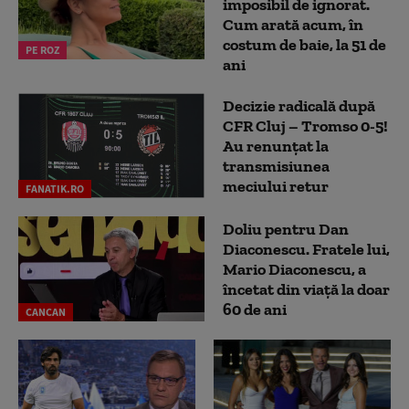
imposibil de ignorat.
Cum arată acum, în
costum de baie, la 51 de
PE ROZ
ani
Decizie radicală după
CFR Cluj – Tromso 0-5!
Au renunțat la
transmisiunea
meciului retur
FANATIK.RO
Doliu pentru Dan
Diaconescu. Fratele lui,
Mario Diaconescu, a
încetat din viață la doar
60 de ani
CANCAN