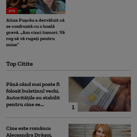
UTV
Alina Pușcău a dezvăluit că
se confruntă cu o boală
gravă. „Am cinci tumori. Vă
rog să vă rugați pentru
mine”
Top Citite
Până când mai poate fi
folosit buletinul vechi.
Autoritățile au stabilit
pentru cine se...
1
Cine este românca
Alecsandra Drăgoi,