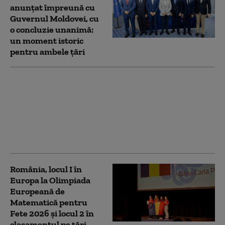
anunțat împreună cu
Guvernul Moldovei, cu
o concluzie unanimă:
un moment istoric
pentru ambele țări
1 septembrie devine
Ziua Națională a
Sportului Paralimpic.
Legea a fost
promulgată de Nicușor
Dan
România, locul I în
Europa la Olimpiada
Europeană de
Matematică pentru
Fete 2026 și locul 2 în
clasamentul pe țări