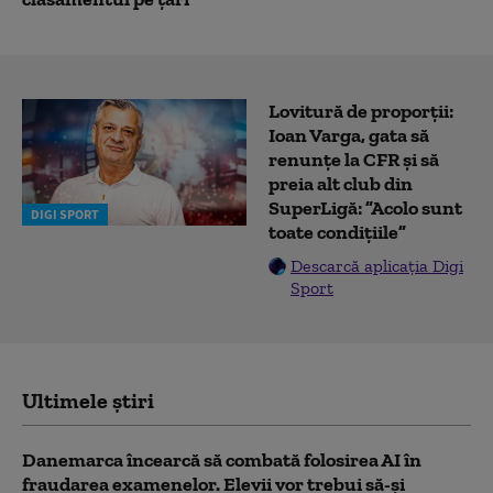
Lovitură de proporții:
Ioan Varga, gata să
renunțe la CFR și să
preia alt club din
SuperLigă: ”Acolo sunt
DIGI SPORT
toate condițiile”
Descarcă aplicația Digi
Sport
Ultimele știri
Danemarca încearcă să combată folosirea AI în
fraudarea examenelor. Elevii vor trebui să-şi