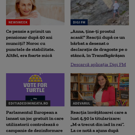
NEWSWEEK
DIGI FM
Ce pensie a primit un
„Anna, ţine-ţi prostul
pensionar după 40 ani
acasă!" Reacţii după ce un
munciți? Noroc cu
bărbat a desenat o
punctele de stabilitate.
declaraţie de dragoste pe o
Altfel, era foarte mică
stâncă, în Transfăgărăşan
Descarcă aplicația Digi FM
EDITIADEDIMINEATA.RO
ADEVARUL
Parlamentul European a
Reacția învățătoarei care a
lansat un joc gratuit în care
luat 4,90 la titularizare:
utilizatorii controlează o
„M-a trecut din iad în rai”.
campanie de dezinformare
La ce notă a ajuns după