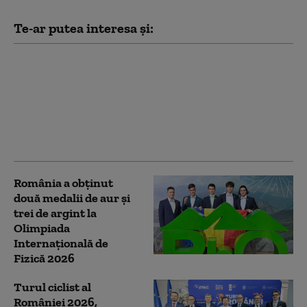
Te-ar putea interesa și:
Pentru prima dată,
modele AI au obţinut
un scor perfect la
Olimpiada
internațională de
matematică
România a obţinut
două medalii de aur şi
trei de argint la
Olimpiada
Internaţională de
Fizică 2026
Turul ciclist al
României 2026,