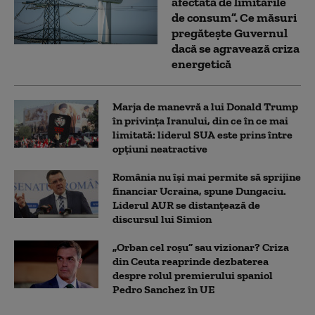
afectată de limitările
de consum”. Ce măsuri
pregătește Guvernul
dacă se agravează criza
energetică
Marja de manevră a lui Donald Trump
în privința Iranului, din ce în ce mai
limitată: liderul SUA este prins între
opțiuni neatractive
România nu își mai permite să sprijine
financiar Ucraina, spune Dungaciu.
Liderul AUR se distanțează de
discursul lui Simion
„Orban cel roșu” sau vizionar? Criza
din Ceuta reaprinde dezbaterea
despre rolul premierului spaniol
Pedro Sanchez în UE