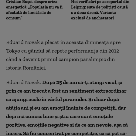
Cristian Bușoi, despre criza
Noi verificări pe aeroportul din
energetică: „Populația nu va fi
Leipzig: sute de polițiști caută
afectată de limitările de
o a doua dronă. Varianta
consum”
exclusă de anchetatori
Eduard Novak a plecat în această dimineaţă spre
Tokyo cu gândul să repete performanţa din 2012
când a devenit primul campion paralimpic din
istoria României.
Eduard Novak:
După 25 de ani să-ți atingi visul, și
prin ce am trecut a fost un sentiment extraordinar
sa ajungi acolo în vârful piramidei.
Și chiar după
atâția ani și eu am emoții înainte de competiții, dar
deja mă cunosc bine și știu care sunt emoțiile
pozitive, emoțiile negative și de ce am nevoie, așa că
încerc. Să fiu concentrat pe competiție, ca să pot să-