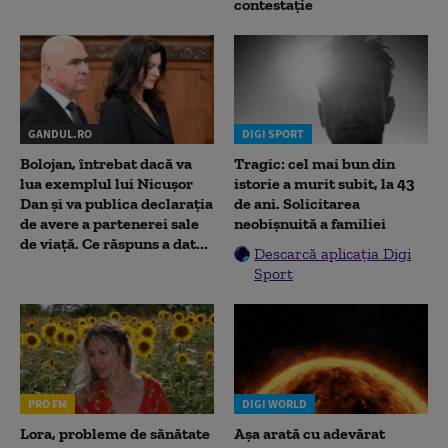
contestație
GANDUL.RO
DIGI SPORT
Bolojan, întrebat dacă va
Tragic: cel mai bun din
lua exemplul lui Nicușor
istorie a murit subit, la 43
Dan și va publica declarația
de ani. Solicitarea
de avere a partenerei sale
neobișnuită a familiei
de viață. Ce răspuns a dat...
Descarcă aplicația Digi
Sport
PRO FM
DIGI WORLD
Lora, probleme de sănătate
Așa arată cu adevărat