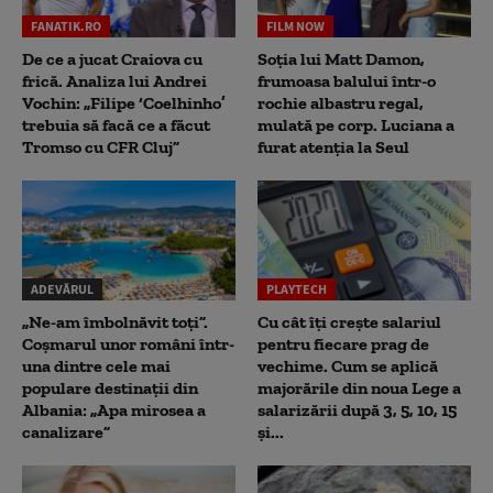
FANATIK.RO
FILM NOW
De ce a jucat Craiova cu
Soția lui Matt Damon,
frică. Analiza lui Andrei
frumoasa balului într-o
Vochin: „Filipe ‘Coelhinho’
rochie albastru regal,
trebuia să facă ce a făcut
mulată pe corp. Luciana a
Tromso cu CFR Cluj”
furat atenția la Seul
ADEVĂRUL
PLAYTECH
„Ne-am îmbolnăvit toți”.
Cu cât îți crește salariul
Coșmarul unor români într-
pentru fiecare prag de
una dintre cele mai
vechime. Cum se aplică
populare destinații din
majorările din noua Lege a
Albania: „Apa mirosea a
salarizării după 3, 5, 10, 15
canalizare”
și...