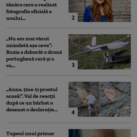
tânăra care a realizat
fotografia oficială a
2
noului...
„Nu am mai văzut
niciodată așa ceva”:
Rusia a doborât o dronă
portugheză rară și o
3
va...
„Anna, ţine-ţi prostul
acasă!”. Val de reacții
după ce un bărbat a
desenat o declarație...
4
Tupeul unui primar