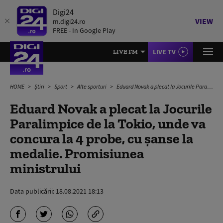
Digi24
VIEW
m.digi24.ro
FREE - In Google Play
LIVE TV
LIVE FM
HOME
Știri
Sport
Alte sporturi
Eduard Novak a plecat la Jocurile Paralimpice de la Tokio, unde va concura la 4 probe, cu șanse la medalie. Promisiunea ministrului
Eduard Novak a plecat la Jocurile
Paralimpice de la Tokio, unde va
concura la 4 probe, cu șanse la
medalie. Promisiunea
ministrului
Data publicării:
18.08.2021 18:13