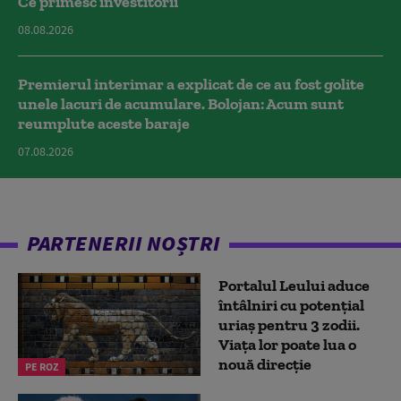
Ce primesc investitorii
08.08.2026
Premierul interimar a explicat de ce au fost golite
unele lacuri de acumulare. Bolojan: Acum sunt
reumplute aceste baraje
07.08.2026
PARTENERII NOȘTRI
Portalul Leului aduce
întâlniri cu potențial
uriaș pentru 3 zodii.
Viața lor poate lua o
nouă direcție
PE ROZ