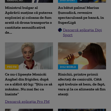
GANDUL.RO
DIGI SPORT
Ministrul bulgar al
Au bătut palma! Marius
Apărării susține că puterea
Șumudică, revenire
exploziei și coloana de fum
spectaculoasă pe bancă, în
arată că drona transporta o
SuperLigă
cantitate semnificativă
Descarcă aplicația Digi
de...
Sport
PRO FM
DIGI WORLD
Ce nu-i lipsește Monicăi
Rinichii, printre primii
Anghel din frigider, după
afectați de caniculă. Câtă
ce a slăbit 40 kg: “Știu ce să
apă trebuie să bem, de fapt,
mănânc. Nu mai fac ca
vara și la ce alimente să fim
înainte”
atenți
Descarcă aplicația Pro FM