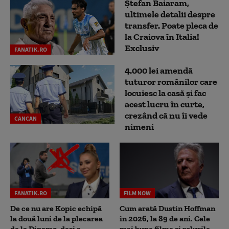
Ștefan Baiaram,
ultimele detalii despre
transfer. Poate pleca de
la Craiova în Italia!
Exclusiv
FANATIK.RO
4.000 lei amendă
tuturor românilor care
locuiesc la casă și fac
acest lucru în curte,
crezând că nu îi vede
CANCAN
nimeni
FANATIK.RO
FILM NOW
De ce nu are Kopic echipă
Cum arată Dustin Hoffman
la două luni de la plecarea
în 2026, la 89 de ani. Cele
de la Dinamo, deși a
mai bune filme și rolurile