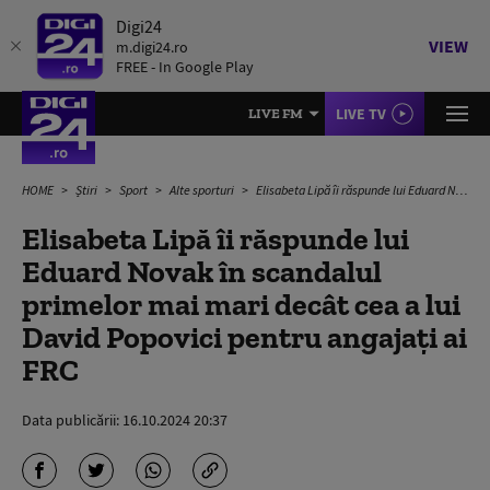
Digi24
VIEW
m.digi24.ro
FREE - In Google Play
LIVE TV
LIVE FM
HOME
Știri
Sport
Alte sporturi
Elisabeta Lipă îi răspunde lui Eduard Novak în scandalul primelor mai mari decât cea a lui David Popovici pentru angajați ai FRC
Elisabeta Lipă îi răspunde lui
Eduard Novak în scandalul
primelor mai mari decât cea a lui
David Popovici pentru angajați ai
FRC
Data publicării:
16.10.2024 20:37