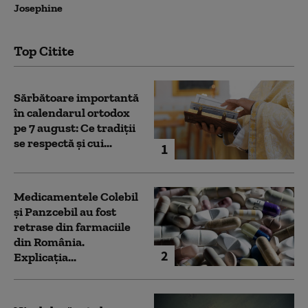
Josephine
Top Citite
Sărbătoare importantă
în calendarul ortodox
pe 7 august: Ce tradiții
se respectă și cui...
1
Medicamentele Colebil
și Panzcebil au fost
retrase din farmaciile
din România.
2
Explicația...