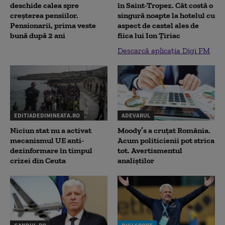
deschide calea spre
în Saint-Tropez. Cât costă o
creșterea pensiilor.
singură noapte la hotelul cu
Pensionarii, prima veste
aspect de castel ales de
bună după 2 ani
fiica lui Ion Țiriac
Descarcă aplicația Digi FM
EDITIADEDIMINEATA.RO
ADEVARUL
Niciun stat nu a activat
Moody’s a cruțat România.
mecanismul UE anti-
Acum politicienii pot strica
dezinformare în timpul
tot. Avertismentul
crizei din Ceuta
analiștilor