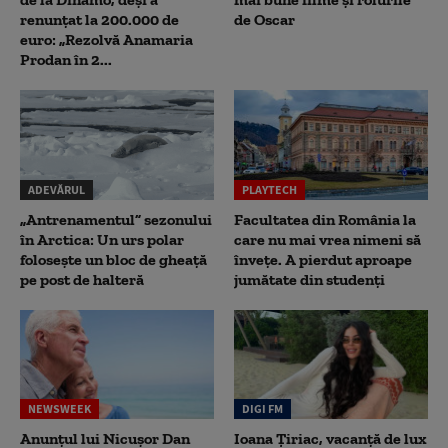
renunțat la 200.000 de
de Oscar
euro: „Rezolvă Anamaria
Prodan în 2...
ADEVĂRUL
PLAYTECH
„Antrenamentul” sezonului
Facultatea din România la
în Arctica: Un urs polar
care nu mai vrea nimeni să
folosește un bloc de gheață
înveţe. A pierdut aproape
pe post de halteră
jumătate din studenţi
NEWSWEEK
DIGI FM
Anunțul lui Nicușor Dan
Ioana Țiriac, vacanță de lux