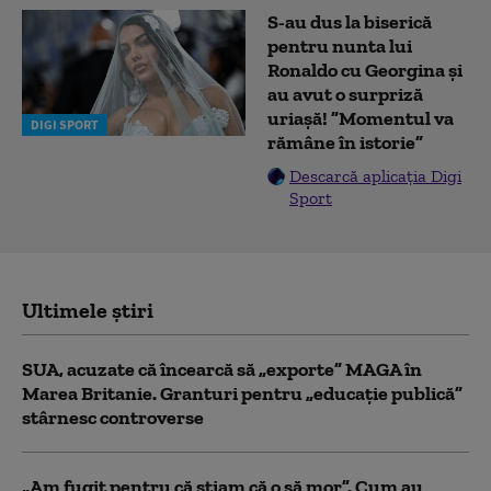
S-au dus la biserică
pentru nunta lui
Ronaldo cu Georgina și
au avut o surpriză
uriașă! ”Momentul va
DIGI SPORT
rămâne în istorie”
Descarcă aplicația Digi
Sport
Ultimele știri
SUA, acuzate că încearcă să „exporte” MAGA în
Marea Britanie. Granturi pentru „educație publică”
stârnesc controverse
„Am fugit pentru că știam că o să mor”. Cum au