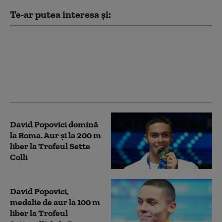
Te-ar putea interesa și:
Rivali în bazin, prieteni
în afara lui: David
Popovici, gazdă pentru
adversarul său din
China, Pan Zhanle
David Popovici domină
la Roma. Aur și la 200 m
liber la Trofeul Sette
Colli
David Popovici,
medalie de aur la 100 m
liber la Trofeul