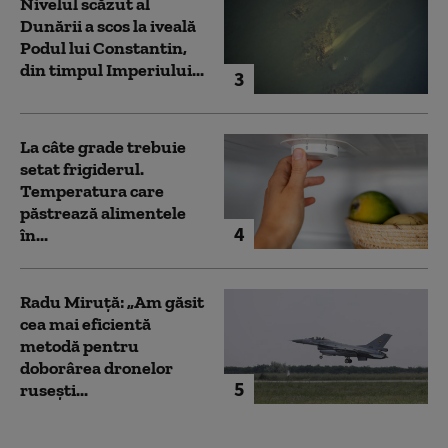
Nivelul scăzut al
Dunării a scos la iveală
Podul lui Constantin,
din timpul Imperiului...
3
La câte grade trebuie
setat frigiderul.
Temperatura care
păstrează alimentele
4
în...
Radu Miruță: „Am găsit
cea mai eficientă
metodă pentru
doborârea dronelor
5
rusești...