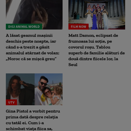
DIGI ANIMAL WORLD
FILM NOW
A lăsat geamul mașinii
Matt Damon, eclipsat de
deschis peste noapte, iar
frumoasa lui soție, pe
când s-a trezit a găsit
covorul roșu. Tablou
animalul atârnat de volan:
superb de familie alături de
„Noroc că se mișcă greu”
două dintre fiicele lor, la
Seul
UTV
Gina Pistol a vorbit pentru
prima dată despre relația
cu tatăl ei. Cum i-a
schimbat viața fiica sa,