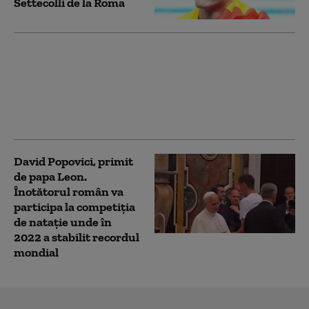
Settecolli de la Roma
David Popovici, locul
doi la 50 de metri liber,
la Trofeul Settecolli de
la Roma: nou record
național
David Popovici, primit
de papa Leon.
Înotătorul român va
participa la competiția
de natație unde în
2022 a stabilit recordul
mondial