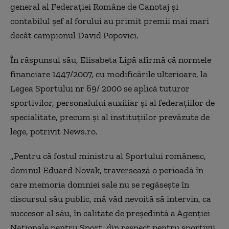
general al Federaţiei Române de Canotaj şi
contabilul şef al forului au primit premii mai mari
decât campionul David Popovici.
În răspunsul său, Elisabeta Lipă afirmă că normele
financiare 1447/2007, cu modificările ulterioare, la
Legea Sportului nr 69/ 2000 se aplică tuturor
sportivilor, personalului auxiliar şi al federaţiilor de
specialitate, precum şi al instituţiilor prevăzute de
lege, potrivit News.ro.
„Pentru că fostul ministru al Sportului românesc,
domnul Eduard Novak, traversează o perioadă în
care memoria domniei sale nu se regăseşte în
discursul său public, mă văd nevoită să intervin, ca
succesor al său, în calitate de preşedintă a Agenţiei
Naţionale pentru Sport, din respect pentru sportivii