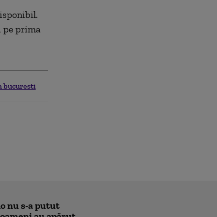
isponibil.
a pe prima
m bucuresti
o nu s-a putut
e oameni au apărut