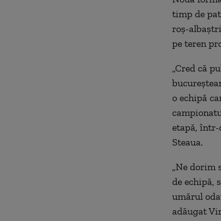
timp de pat
roş-albaştri
pe teren pr
„Cred că pub
bucureștean
o echipă ca
campionatul 
etapă, într
Steaua.
„Ne dorim să
de echipă, 
umărul odat
adăugat Vir