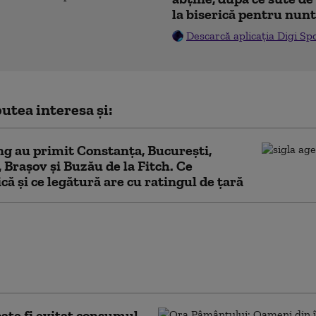
la biserică pentru nunt
Descarcă aplicația Digi Sp
utea interesa și:
ng au primit Constanța, București,
 Brașov și Buzău de la Fitch. Ce
că și ce legătură are cu ratingul de țară
ul a adoptat mecanismul
re Transelectrica poate
consumul marilor companii.
ndiții se poate aplica
te fi evitat consumul