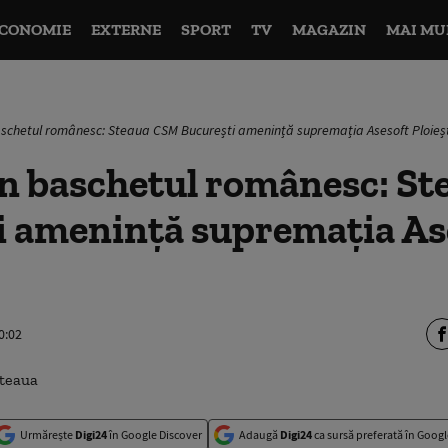
CONOMIE
EXTERNE
SPORT
TV
MAGAZIN
MAI MU
aschetul românesc: Steaua CSM București amenință supremația Asesoft Ploieșt
în baschetul românesc: S
i amenință supremația As
0:02
Urmărește
Digi24
în Google Discover
Adaugă
Digi24
ca sursă preferată în Googl