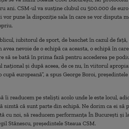
ru ani. CSM-ul va susţine clubul cu 500.000 de euro 
i vor pune la dispoziţie sala în care se vor disputa m
opriu.
licul, iubitorul de sport, de baschet în cazul de față,
 avea nevoie de o echipă ca aceasta, o echipă în care
re să se bată în prima fază pentru accederea pe podi
național și după aceea, de ce nu, în viitorul apropiat
-o cupă europeană”, a spus George Boroi, președintel
 îi readucem pe steliști acolo unde le este locul, adi
să simtă că sunt parte din echipă. Ne dorim ca ei să 
ă cu noi, să readucem performanța În București și la
gil Stănescu, preşedintele Steaua CSM.