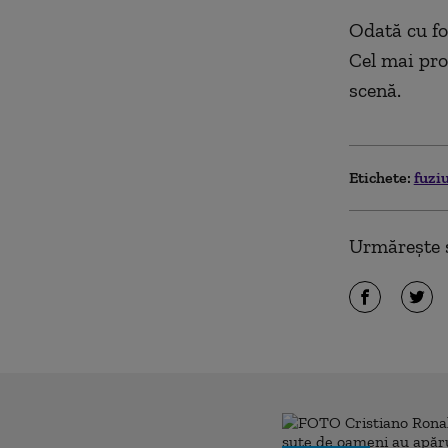
Odată cu fo
Cel mai pro
scenă.
Etichete:
fuzi
Urmărește ș