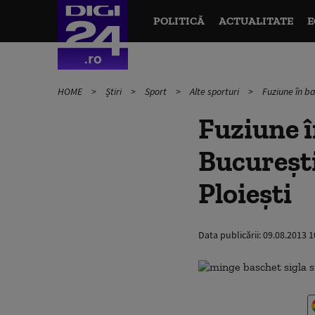
POLITICĂ
ACTUALITATE
E
HOME
Știri
Sport
Alte sporturi
Fuziune în b
Fuziune 
Bucureșt
Ploiești
Data publicării:
09.08.2013 1