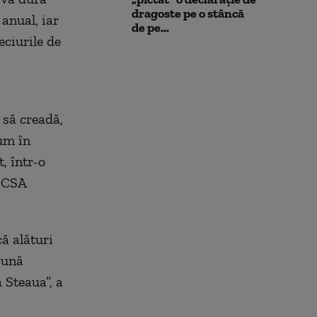
dragoste pe o stâncă
anual, iar
de pe...
eciurile de
 să creadă,
um în
, într-o
e CSA
că alături
pună
 Steaua”, a