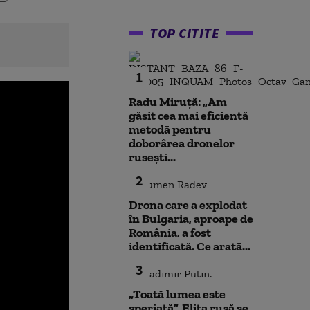
TOP CITITE
1
Radu Miruță: „Am
găsit cea mai eficientă
metodă pentru
doborârea dronelor
rusești...
2
Drona care a explodat
în Bulgaria, aproape de
România, a fost
identificată. Ce arată...
3
„Toată lumea este
speriată”. Elita rusă se