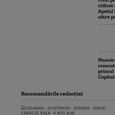
ridicat
Apelul 
către p
Bulgari
prin Pl
Compara
Numărul
crescut
primul
Capita
Recomandările redacţiei