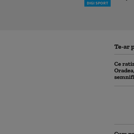
DIGI SPORT
Te-ar p
Ce rati
Oradea,
semnifi
Guvern
prin ca
limita 
În ce co
Cum poa