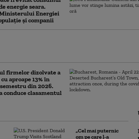
 de energie seara.
Ministerului Energiei
opulație și companii
a a primit săptămâna trecută un miliard de euro
anul Naţional de Redresare şi Rezilienţă.
ție cu situația României
 firmelor dizolvate a
 cu aproape 13% în
 semestru din 2026.
la conduce clasamentul
„Cel mai puternic
om pe care l-a