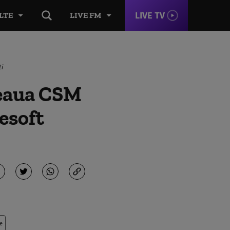
LIVE TV
LTE
LIVE FM
i
teaua CSM
esoft
e