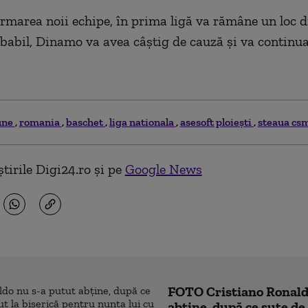
rmarea noii echipe, în prima ligă va rămâne un loc d
babil, Dinamo va avea câştig de cauză şi va continu
une
romania
baschet
liga nationala
asesoft ploieşti
steaua cs
tirile Digi24.ro și pe
Google News
FOTO Cristiano Ronald
abține, după ce sute d