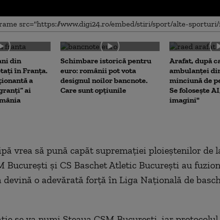
me
ani din
Schimbare istorică pentru
Arafat, după c
tați în Franța.
euro: românii pot vota
ambulanței din
ionantă a
designul noilor bancnote.
minciună de pe
ranți” ai
Care sunt opțiunile
Se folosește AI
omânia
imagini"
pă vrea să pună capăt supremaţiei ploieştenilor de la
 Bucureşti şi CS Baschet Atletic Bucureşti au fuzion
ă devină o adevărată forţă în Liga Naţională de basc
ie se va numi Steaua CSM Bucureşti, iar protocolul