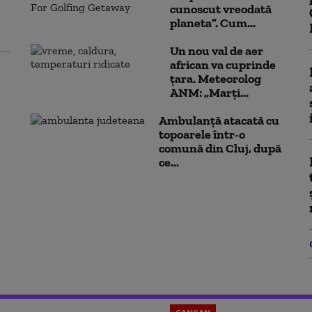
cunoscut vreodată
planeta”. Cum...
Un nou val de aer
african va cuprinde
țara. Meteorolog
ANM: „Marți...
Ambulanţă atacată cu
topoarele într-o
comună din Cluj, după
ce...