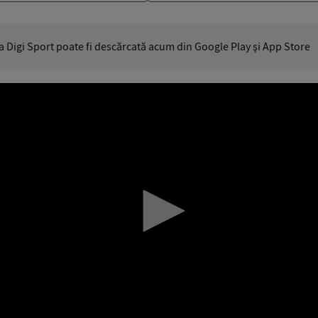
ia Digi Sport poate fi descărcată acum din Google Play şi App Store