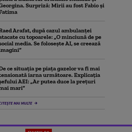
Georgina. Surpriză: Mirii au fost Fabio şi
Fatima
Raed Arafat, după cazul ambulanței
atacate cu topoarele: „O minciună de pe
social media. Se folosește AI, se creează
imagini”
De ce situaţia pe piaţa gazelor va fi mai
tensionată iarna următoare. Explicația
șefului AEI: „Ar putea duce la preţuri
mai mari”
CITEȘTE MAI MULTE