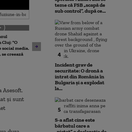
teme că FSB „scapă de
sub control”, după ce...
azul
Bebeluș de 11 l
 Cluj: "O
la volan
Pistă de avioane pe o
 social media.
autostradă din România. În
4
, se creează
ce situații va putea fi folosită
Incident grav de
pentru aterizare
securitate: O dronă a
intrat din România în
Bulgaria şi a explodat
la...
 Asesoft.
at şi sunt
het
5
S-a aflat cine este
bărbatul care a
 va dura
„pictat” o declarație de