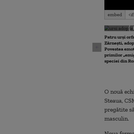
0
embed
seconds
of
0
seconds
Volu
90%
Patru urși orf
Zărnești, adop
Povestea emoț
primilor „emig
speciei din R
O nouă echi
Steaua, CSM
pregătite s
masculin.
Noua formaţ