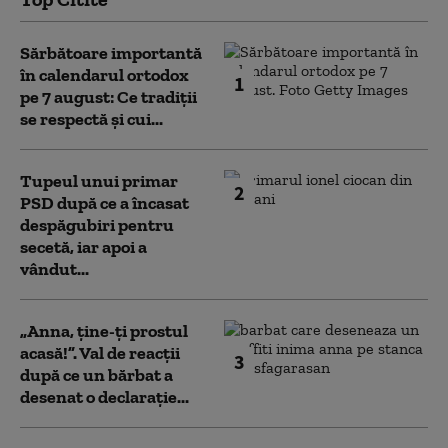
Sărbătoare importantă
în calendarul ortodox
1
pe 7 august: Ce tradiții
se respectă și cui...
Tupeul unui primar
2
PSD după ce a încasat
despăgubiri pentru
secetă, iar apoi a
vândut...
„Anna, ţine-ţi prostul
acasă!”. Val de reacții
3
după ce un bărbat a
desenat o declarație...