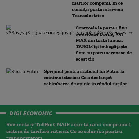
marilor companii. În ce
condiții poate interveni
Transelectrica
Controale la peste 1.800
de avioane Boeing 737
MAX din toată lumea.
TAROM își îmbogățește
flota cu patru aeronave de
acest tip
Sprijinul pentru războiul lui Putin, la
minime istorice: Ce a declanșat
schimbarea de opinie în rândul rușilor
DIGI ECONOMIC
Rovinieta și TollRo: CNAIR anunță când începe noul
sistem de tarifare rutieră. Ce se schimbă pentru
transportatori