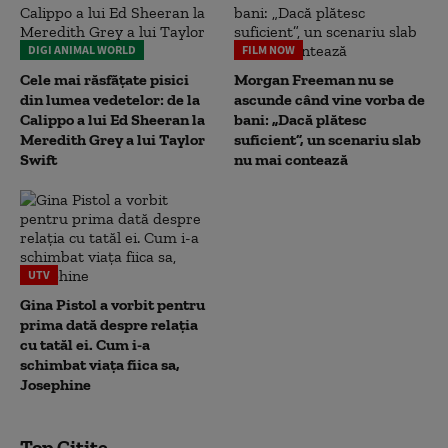
DIGI ANIMAL WORLD
FILM NOW
Cele mai răsfățate pisici
Morgan Freeman nu se
din lumea vedetelor: de la
ascunde când vine vorba de
Calippo a lui Ed Sheeran la
bani: „Dacă plătesc
Meredith Grey a lui Taylor
suficient”, un scenariu slab
Swift
nu mai contează
UTV
Gina Pistol a vorbit pentru
prima dată despre relația
cu tatăl ei. Cum i-a
schimbat viața fiica sa,
Josephine
Top Citite