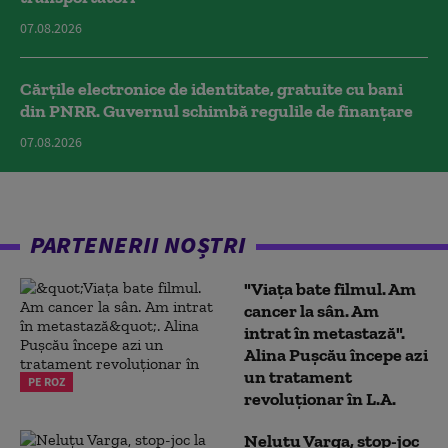
07.08.2026
Cărțile electronice de identitate, gratuite cu bani
din PNRR. Guvernul schimbă regulile de finanțare
07.08.2026
PARTENERII NOȘTRI
"Viața bate filmul. Am
cancer la sân. Am
intrat în metastază".
Alina Pușcău începe azi
un tratament
PE ROZ
revoluționar în L.A.
Neluțu Varga, stop-joc