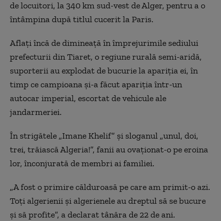
de locuitori, la 340 km sud-vest de Alger, pentru a o
întâmpina după titlul cucerit la Paris.
Aflaţi încă de dimineaţă în împrejurimile sediului
prefecturii din Tiaret, o regiune rurală semi-aridă,
suporterii au explodat de bucurie la apariţia ei, în
timp ce campioana şi-a făcut apariţia într-un
autocar imperial, escortat de vehicule ale
jandarmeriei.
În strigătele „Imane Khelif” şi sloganul „unul, doi,
trei, trăiască Algeria!”, fanii au ovaţionat-o pe eroina
lor, înconjurată de membri ai familiei.
„A fost o primire călduroasă pe care am primit-o azi.
Toţi algerienii şi algerienele au dreptul să se bucure
şi să profite”, a declarat tânăra de 22 de ani.