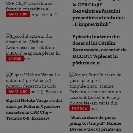
la CFR Cluj!?
Dezvăluirea fostului
FANATIK.RO
președinte al clubului:
„E imprevizibil!”
Episodul extrem din
dosarul lui Cătălin
Avramescu, cercetat de
DIICOT: 'A plecat în
CANCAN
pădure cu o
FANATIK.RO
E gata! Neluțu Varga i-a dat
afară pe Folha și 3 jucători
FILM NOW
dezastru în CFR Cluj –
"Sunt în stare de șoc și
Tromso 0-5. Exclusiv
plâng tot timpul". Minnie
Driver a trecut printr-un