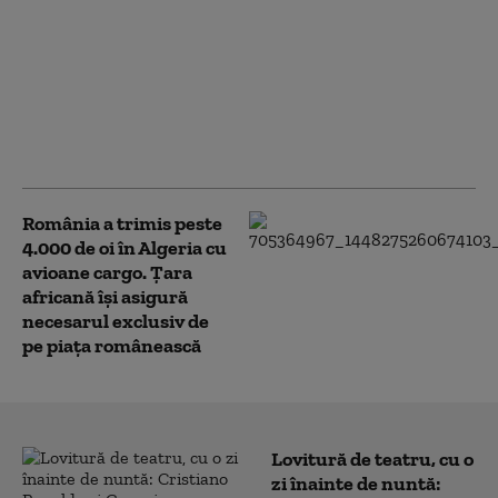
CM 2026: Argentina a
învins Algeria: Messi a
reușit un hattrick și a
devenit primul jucător
prezent la șase ediții
ale Cupei Mondiale
România a trimis peste
4.000 de oi în Algeria cu
avioane cargo. Țara
africană își asigură
necesarul exclusiv de
pe piața românească
Lovitură de teatru, cu o
zi înainte de nuntă: