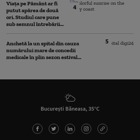
Viața pe Pământ ar fi
4
putut apărea de două
ori. Studiul care pune
sub semnul întrebării...
5
Anchetă la un spital din cauza
numărului mare de concedii
medicale în plin sezon estival...
București Băneasa, 35°C