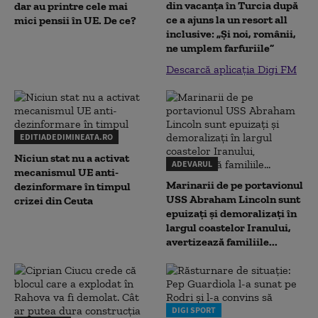
din vacanța în Turcia după
dar au printre cele mai
ce a ajuns la un resort all
mici pensii în UE. De ce?
inclusive: „Și noi, românii,
ne umplem farfuriile”
Descarcă aplicația Digi FM
EDITIADEDIMINEATA.RO
Niciun stat nu a activat
ADEVARUL
mecanismul UE anti-
Marinarii de pe portavionul
dezinformare în timpul
USS Abraham Lincoln sunt
crizei din Ceuta
epuizați și demoralizați în
largul coastelor Iranului,
avertizează familiile...
DIGI SPORT