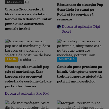
GANDUL.RO
Răsturnare de situație: Pep
Ciprian Ciucu crede că
Guardiola l-a sunat pe
blocul care a explodat în
Rodri și l-a convins să
Rahova va fi demolat. Cât ar
semneze
putea dura construcția
Descarcă aplicația Digi
unui alt imobil
Sport
PRO FM
DIGI WORLD
Noua regină a muzicii pop
Canicula pune presiune pe
știe și marketing. Zara
inimă. 5 simptome care nu
Larsson și-a promovat
trebuie ignorate niciodată,
colecția de costume de baie
potrivit unui cardiolog
purtând-o chiar ea
Descarcă aplicația Pro FM