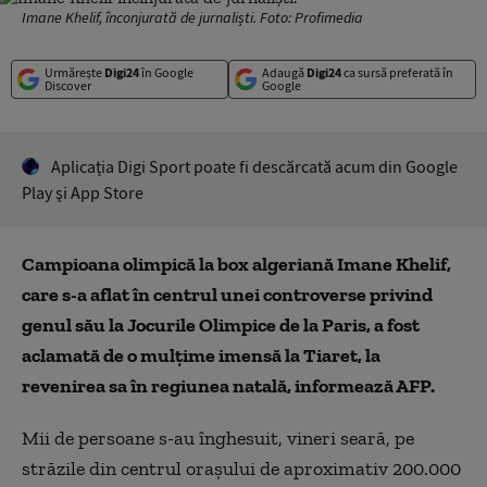
Imane Khelif, înconjurată de jurnaliști. Foto: Profimedia
Urmărește
Digi24
în Google
Adaugă
Digi24
ca sursă preferată în
Discover
Google
Aplicaţia Digi Sport poate fi descărcată acum din Google
Play şi App Store
Campioana olimpică la box algeriană Imane Khelif,
care s-a aflat în centrul unei controverse privind
genul său la Jocurile Olimpice de la Paris, a fost
aclamată de o mulţime imensă la Tiaret, la
revenirea sa în regiunea natală, informează AFP.
Mii de persoane s-au înghesuit, vineri seară, pe
străzile din centrul oraşului de aproximativ 200.000