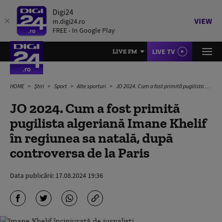
Digi24
VIEW
m.digi24.ro
FREE - In Google Play
LIVE TV
LIVE FM
HOME
Știri
Sport
Alte sporturi
JO 2024. Cum a fost primită pugilista algeriană Imane Khelif în regiunea sa natală, după controversa de la Paris
JO 2024. Cum a fost primită
pugilista algeriană Imane Khelif
în regiunea sa natală, după
controversa de la Paris
Data publicării:
17.08.2024 19:36