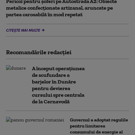
Pericol pentru şoferi pe Autostrada A2: Obiecte
metalice confecţionate artizanal, aruncate pe
partea carosabilă în mod repetat
CITEȘTE MAI MULTE
Recomandările redacţiei
A început operațiunea
de scufundare a
barjelor în Dunăre
pentru devierea
cursului spre centrala
de la Cernavodă
Guvernul a adoptat regulile
pentru limitarea
consumului de energie al