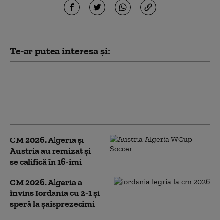
Te-ar putea interesa și:
CM 2026. Luca Zidane pleacă acasă:
Elveţia a învins Algeria şi s-a calificat
în optimi. Cu cine urmează să joace
echipa lui Murat Yakin
CM 2026. Algeria şi
Austria au remizat şi
se califică în 16-imi
CM 2026. Algeria a
învins Iordania cu 2-1 și
speră la șaisprezecimi