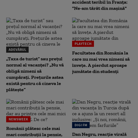
accident teribil în Franța:
"Ne-am târât din mașină"
PLAYTECH
ADEVĂRUL
Facultatea din România la
„Taxa de turist” sau prețul
care nu mai vrea nimeni să
normal al vacanței? „Nu vă
înveţe. A pierdut aproape
obligă nimeni să
jumătate din studenţi
cumpărați. Prețurile astea
există pentru că cineva le
plătește”
NEWSWEEK
DIGI FM
Românii plătesc cele mai
Dan Negru, reacție virală
mari contribuții la pensie,