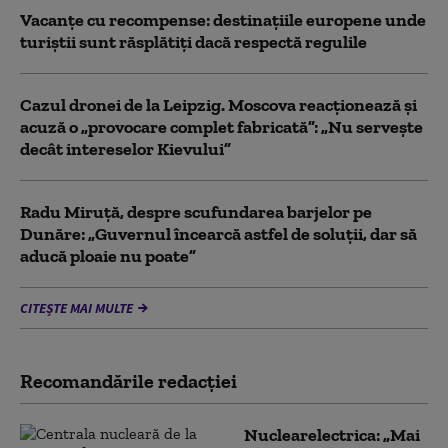
Vacanțe cu recompense: destinațiile europene unde
turiștii sunt răsplătiți dacă respectă regulile
Cazul dronei de la Leipzig. Moscova reacționează și
acuză o „provocare complet fabricată”: „Nu serveşte
decât intereselor Kievului”
Radu Miruță, despre scufundarea barjelor pe
Dunăre: „Guvernul încearcă astfel de soluții, dar să
aducă ploaie nu poate”
CITEȘTE MAI MULTE
Recomandările redacţiei
Nuclearelectrica: „Mai