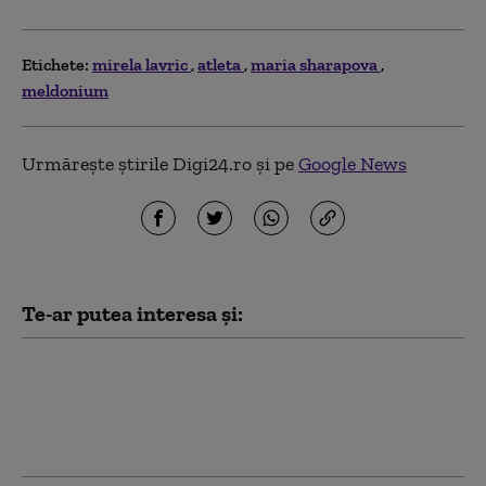
Etichete:
mirela lavric
atleta
maria sharapova
meldonium
Urmărește știrile Digi24.ro și pe
Google News
Te-ar putea interesa și:
Bărbatul care a ars-o de
vie pe atleta olimpică
Rebecca Cheptegei a
murit