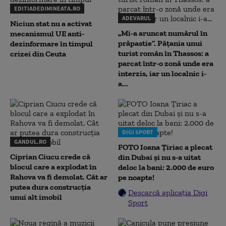
EDITIADEDIMINEATA.RO
ADEVARUL
Niciun stat nu a activat
„Mi-a aruncat numărul în
mecanismul UE anti-
prăpastie”. Pățania unui
dezinformare în timpul
turist român în Thassos: a
crizei din Ceuta
parcat într-o zonă unde era
interzis, iar un localnic i-
a...
DIGI SPORT
GANDUL.RO
FOTO Ioana Țiriac a plecat
Ciprian Ciucu crede că
din Dubai și nu s-a uitat
blocul care a explodat în
deloc la bani: 2.000 de euro
Rahova va fi demolat. Cât ar
pe noapte!
putea dura construcția
Descarcă aplicația Digi
unui alt imobil
Sport