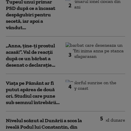
Tupeul unui primar
2
PSD după ce a încasat
despăgubiri pentru
secetă, iar apoi a
vândut...
„Anna, ţine-ţi prostul
acasă!”. Val de reacții
3
după ce un bărbat a
desenat o declarație...
Viața pe Pământ ar fi
4
putut apărea de două
ori. Studiul care pune
sub semnul întrebării...
5
Nivelul scăzut al Dunării a scos la
iveală Podul lui Constantin, din