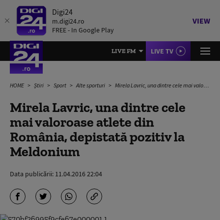
Digi24
VIEW
m.digi24.ro
FREE - In Google Play
LIVE TV
LIVE FM
HOME
Știri
Sport
Alte sporturi
Mirela Lavric, una dintre cele mai valoroase atlete din România, depistată pozitiv la Meldonium
Mirela Lavric, una dintre cele
mai valoroase atlete din
România, depistată pozitiv la
Meldonium
Data publicării:
11.04.2016 22:04