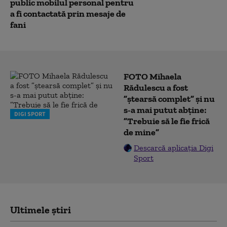
public mobilul personal pentru
a fi contactată prin mesaje de
fani
FOTO Mihaela
Rădulescu a fost
”ștearsă complet” și nu
s-a mai putut abține:
DIGI SPORT
”Trebuie să le fie frică
de mine”
Descarcă aplicația Digi
Sport
Ultimele știri