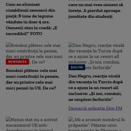
Cum au eliminat
care nu mai vrea nimeni să
cisnădienii samsarii din
înveţe. A pierdut aproape
piață: 8 tone de legume
jumătate din studenţi
vândute în doar 4 ore.
Oamenii stau la coadă: „E
incredibil!” FOTO
NEWSWEEK
DIGI FM
Românii plătesc cele mai
Dan Negru, reacție virală
mari contribuții la pensie,
din vacanța în Turcia după
dar au printre cele mai
ce a ajuns la un resort all
mici pensii în UE. De ce?
inclusive: „Și noi, românii,
ne umplem farfuriile”
Descarcă aplicația Digi FM