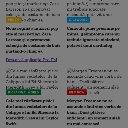
PRO FM
DIGI WORLD
Noua regină a muzicii pop
Canicula pune presiune pe
știe și marketing. Zara
inimă. 5 simptome care nu
Larsson și-a promovat
trebuie ignorate niciodată,
colecția de costume de baie
potrivit unui cardiolog
purtând-o chiar ea
Descarcă aplicația Pro FM
DIGI ANIMAL WORLD
FILM NOW
Cele mai răsfățate pisici
Morgan Freeman nu se
din lumea vedetelor: de la
ascunde când vine vorba de
Calippo a lui Ed Sheeran la
bani: „Dacă plătesc
Meredith Grey a lui Taylor
suficient”, un scenariu slab
Swift
nu mai contează