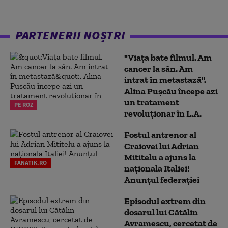
PARTENERII NOȘTRI
"Viața bate filmul. Am
cancer la sân. Am
intrat în metastază".
Alina Pușcău începe azi
un tratament
PE ROZ
revoluționar în L.A.
Fostul antrenor al
Craiovei lui Adrian
Mititelu a ajuns la
FANATIK.RO
naționala Italiei!
Anunțul federației
Episodul extrem din
dosarul lui Cătălin
Avramescu, cercetat de