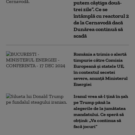
putem câștiga două-
trei zile”. Ce se
întâmplă cu reactorul 2
de la Cernavodă dacă
Dunărea continuă să
scadă
România a trimis o alertă
timpurie către Comisia
Europeană și statele UE,
în contextul secetei
severe, anunță Ministerul
Energiei
Iranul vrea să-l țină în șah
pe Trump până la
alegerile de la jumătatea
mandatului. Ce speră să
obțină: „Va continua să
facă jocuri”