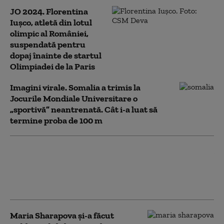
JO 2024. Florentina
Iușco, atletă din lotul
olimpic al României,
suspendată pentru
dopaj înainte de startul
Olimpiadei de la Paris
Imagini virale. Somalia a trimis la
Jocurile Mondiale Universitare o
„sportivă” neantrenată. Cât i-a luat să
termine proba de 100 m
Atletă descalificată de la un
maraton după ce s-a
descoperit că a mers cu
mașina o bucată de traseu
Maria Sharapova şi-a făcut