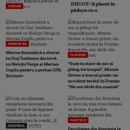
DIICOT: 'A plecat în
CANCAN
pădure cu o
FANATIK.RO
Marius Şumudică a zburat
FILM NOW
la Cluj! Întâlnire decisivă
"Sunt în stare de șoc și
cu Neluţu Varga şi Marian
plâng tot timpul". Minnie
Copilu pentru a prelua CFR.
Driver a trecut printr-un
Exclusiv
accident teribil în Franța:
"Ne-am târât din mașină"
PLAYTECH
ADEVĂRUL
Facultatea din România la