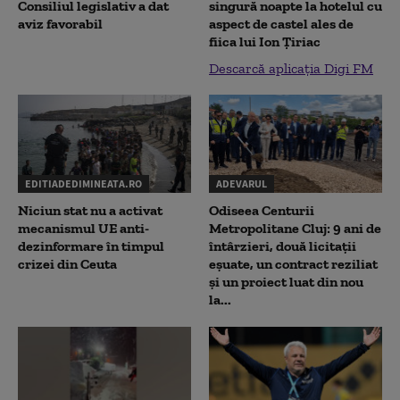
Consiliul legislativ a dat
singură noapte la hotelul cu
aviz favorabil
aspect de castel ales de
fiica lui Ion Țiriac
Descarcă aplicația Digi FM
EDITIADEDIMINEATA.RO
ADEVARUL
Niciun stat nu a activat
Odiseea Centurii
mecanismul UE anti-
Metropolitane Cluj: 9 ani de
dezinformare în timpul
întârzieri, două licitații
crizei din Ceuta
eșuate, un contract reziliat
și un proiect luat din nou
la...