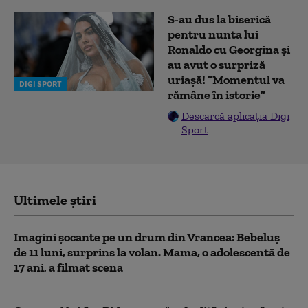
S-au dus la biserică
pentru nunta lui
Ronaldo cu Georgina și
au avut o surpriză
uriașă! ”Momentul va
DIGI SPORT
rămâne în istorie”
Descarcă aplicația Digi
Sport
Ultimele știri
Imagini șocante pe un drum din Vrancea: Bebeluș
de 11 luni, surprins la volan. Mama, o adolescentă de
17 ani, a filmat scena