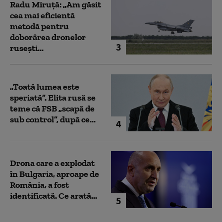
Radu Miruță: „Am găsit
cea mai eficientă
metodă pentru
doborârea dronelor
3
rusești...
„Toată lumea este
speriată”. Elita rusă se
teme că FSB „scapă de
sub control”, după ce...
4
Drona care a explodat
în Bulgaria, aproape de
România, a fost
identificată. Ce arată...
5