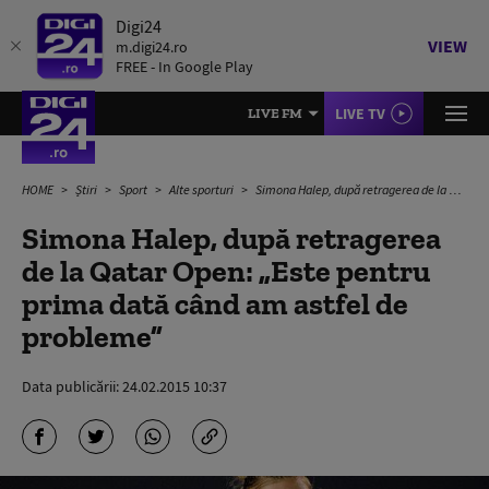
Digi24
VIEW
m.digi24.ro
FREE - In Google Play
LIVE TV
LIVE FM
HOME
Știri
Sport
Alte sporturi
Simona Halep, după retragerea de la Qatar Open: „Este pentru prima dată când am astfel de probleme”
Simona Halep, după retragerea
de la Qatar Open: „Este pentru
prima dată când am astfel de
probleme”
Data publicării:
24.02.2015 10:37