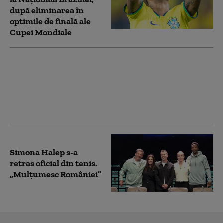
după eliminarea în
optimile de finală ale
Cupei Mondiale
Steve Witkoff și Jared
Kushner au ajuns în
Qatar pentru discuții
despre Iran
Simona Halep s-a
retras oficial din tenis.
„Mulţumesc României”