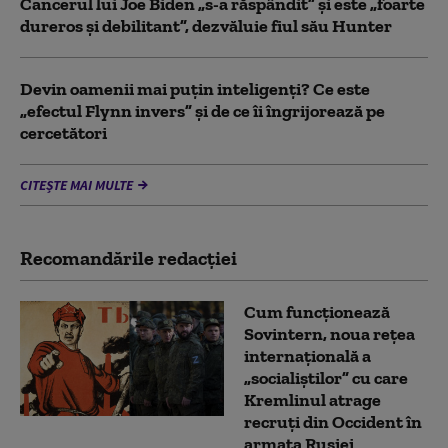
Cancerul lui Joe Biden „s-a răspândit” şi este „foarte
dureros și debilitant”, dezvăluie fiul său Hunter
Devin oamenii mai puțin inteligenți? Ce este
„efectul Flynn invers” și de ce îi îngrijorează pe
cercetători
CITEȘTE MAI MULTE
Recomandările redacţiei
Cum funcționează
Sovintern, noua rețea
internațională a
„socialiștilor” cu care
Kremlinul atrage
recruți din Occident în
armata Rusiei