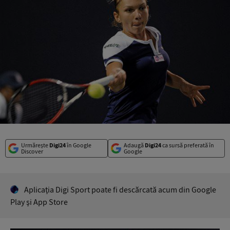
Urmărește
Digi24
în Google
Adaugă
Digi24
ca sursă preferată în
Discover
Google
Aplicaţia Digi Sport poate fi descărcată acum din Google
Play şi App Store