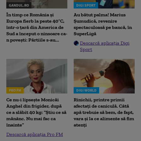
GANDUL.RO
DIGI SPORT
În timp ce România și
Au bătut palma! Marius
Europa fierb la peste 40°C,
Șumudică, revenire
într-o țară din America de
spectaculoasă pe bancă, în
Sud a început o ninsoare ca-
SuperLigă
n povești: Pârtiile s-au...
Descarcă aplicația Digi
Sport
PRO FM
DIGI WORLD
Ce nu-i lipsește Monicăi
Rinichii, printre primii
Anghel din frigider, după
afectați de caniculă. Câtă
ce a slăbit 40 kg: “Știu ce să
apă trebuie să bem, de fapt,
mănânc. Nu mai fac ca
vara și la ce alimente să fim
înainte”
atenți
Descarcă aplicația Pro FM