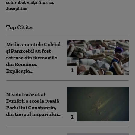
schimbat viața fiica sa,
Josephine
Top Citite
Medicamentele Colebil
și Panzcebil au fost
retrase din farmaciile
din România.
1
Explicația...
Nivelul scăzut al
Dunării a scos la iveală
Podul lui Constantin,
din timpul Imperiului...
2