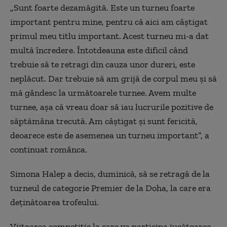
„Sunt foarte dezamăgită. Este un turneu foarte
important pentru mine, pentru că aici am câştigat
primul meu titlu important. Acest turneu mi-a dat
multă încredere. Întotdeauna este dificil când
trebuie să te retragi din cauza unor dureri, este
neplăcut. Dar trebuie să am grijă de corpul meu şi să
mă gândesc la următoarele turnee. Avem multe
turnee, aşa că vreau doar să iau lucrurile pozitive de
săptămâna trecută. Am câştigat şi sunt fericită,
deoarece este de asemenea un turneu important”, a
continuat românca.
Simona Halep a decis, duminică, să se retragă de la
turneul de categorie Premier de la Doha, la care era
deţinătoarea trofeului.
Viitoarea competiţie la care va participa jucătoarea