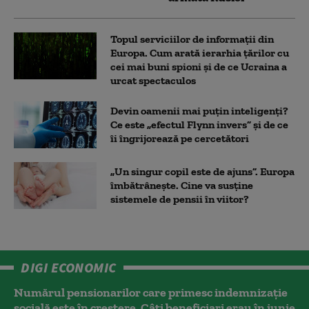
Topul serviciilor de informații din
Europa. Cum arată ierarhia țărilor cu
cei mai buni spioni și de ce Ucraina a
urcat spectaculos
Devin oamenii mai puțin inteligenți?
Ce este „efectul Flynn invers” și de ce
îi îngrijorează pe cercetători
„Un singur copil este de ajuns”. Europa
îmbătrânește. Cine va susține
sistemele de pensii în viitor?
DIGI ECONOMIC
Numărul pensionarilor care primesc indemnizaţie
socială este în creștere. Câți beneficiari erau în iunie