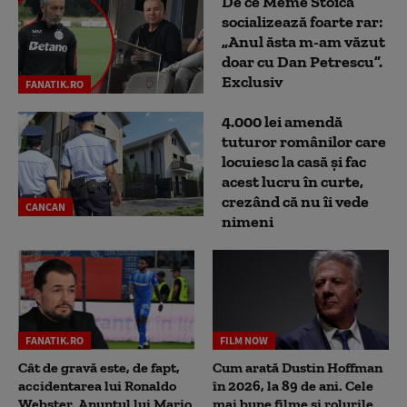
De ce Meme Stoica
socializează foarte rar:
„Anul ăsta m-am văzut
doar cu Dan Petrescu”.
Exclusiv
FANATIK.RO
4.000 lei amendă
tuturor românilor care
locuiesc la casă și fac
acest lucru în curte,
crezând că nu îi vede
CANCAN
nimeni
FANATIK.RO
FILM NOW
Cât de gravă este, de fapt,
Cum arată Dustin Hoffman
accidentarea lui Ronaldo
în 2026, la 89 de ani. Cele
Webster. Anunțul lui Mario
mai bune filme și rolurile