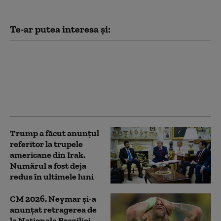
Te-ar putea interesa și:
NATO: SUA încep
revizuirea prezenţei
lor militare în Europa.
Mesajul numărului doi
de la Pentagon
Trump a făcut anunțul
referitor la trupele
americane din Irak.
Numărul a fost deja
redus în ultimele luni
CM 2026. Neymar și-a
anunțat retragerea de
la Naționala Braziliei,