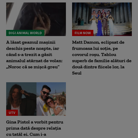
DIGI ANIMAL WORLD
FILM NOW
A lăsat geamul mașinii
Matt Damon, eclipsat de
deschis peste noapte, iar
frumoasa lui soție, pe
când s-a trezit a găsit
covorul roșu. Tablou
animalul atârnat de volan:
superb de familie alături de
„Noroc că se mișcă greu”
două dintre fiicele lor, la
Seul
UTV
Gina Pistol a vorbit pentru
prima dată despre relația
cu tatăl ei. Cum i-a