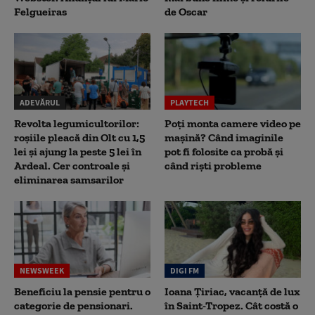
Felgueiras
de Oscar
ADEVĂRUL
PLAYTECH
Revolta legumicultorilor:
Poți monta camere video pe
roșiile pleacă din Olt cu 1,5
mașină? Când imaginile
lei și ajung la peste 5 lei în
pot fi folosite ca probă și
Ardeal. Cer controale și
când riști probleme
eliminarea samsarilor
NEWSWEEK
DIGI FM
Beneficiu la pensie pentru o
Ioana Țiriac, vacanță de lux
categorie de pensionari.
în Saint-Tropez. Cât costă o