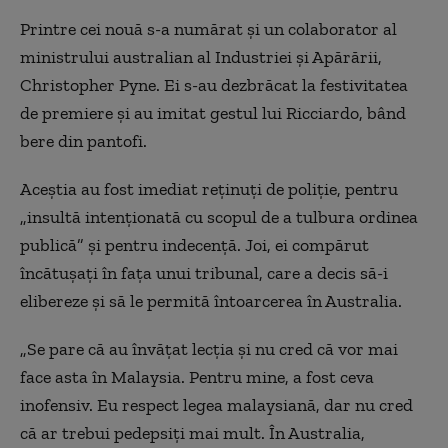
Printre cei nouă s-a numărat şi un colaborator al
ministrului australian al Industriei şi Apărării,
Christopher Pyne. Ei s-au dezbrăcat la festivitatea
de premiere şi au imitat gestul lui Ricciardo, bând
bere din pantofi.
Aceştia au fost imediat reţinuţi de poliţie, pentru
„insultă intenţionată cu scopul de a tulbura ordinea
publică” şi pentru indecenţă. Joi, ei compărut
încătuşaţi în faţa unui tribunal, care a decis să-i
elibereze şi să le permită întoarcerea în Australia.
„Se pare că au învăţat lecţia şi nu cred că vor mai
face asta în Malaysia. Pentru mine, a fost ceva
inofensiv. Eu respect legea malaysiană, dar nu cred
că ar trebui pedepsiţi mai mult. În Australia,