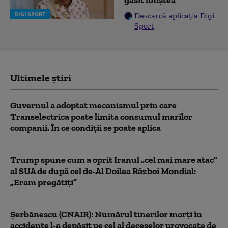
găsit liniștea
DIGI SPORT
Descarcă aplicația Digi
Sport
Ultimele știri
Guvernul a adoptat mecanismul prin care
Transelectrica poate limita consumul marilor
companii. În ce condiții se poate aplica
Trump spune cum a oprit Iranul „cel mai mare atac”
al SUA de după cel de-Al Doilea Război Mondial:
„Eram pregătiți”
Şerbănescu (CNAIR): Numărul tinerilor morţi în
accidente l-a depăşit pe cel al deceselor provocate de