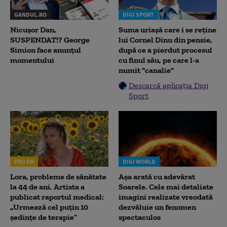
GANDUL.RO
DIGI SPORT
Nicușor Dan,
Suma uriașă care i se reține
SUSPENDAT!? George
lui Cornel Dinu din pensie,
Simion face anunțul
după ce a pierdut procesul
momentului
cu finul său, pe care l-a
numit "canalie"
Descarcă aplicația Digi
Sport
PRO FM
DIGI WORLD
Lora, probleme de sănătate
Așa arată cu adevărat
la 44 de ani. Artista a
Soarele. Cele mai detaliate
publicat raportul medical:
imagini realizate vreodată
„Urmează cel puțin 10
dezvăluie un fenomen
ședințe de terapie”
spectaculos