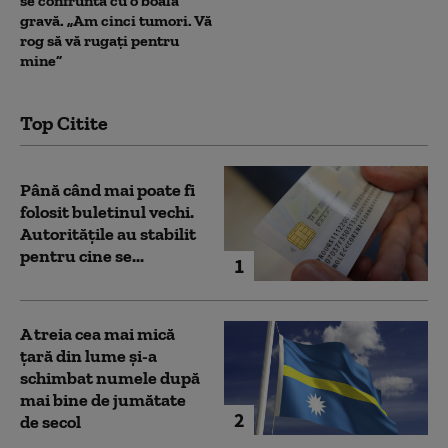
se confruntă cu o boală
gravă. „Am cinci tumori. Vă
rog să vă rugați pentru
mine”
Top Citite
Până când mai poate fi
folosit buletinul vechi.
Autoritățile au stabilit
pentru cine se...
1
A treia cea mai mică
țară din lume și-a
schimbat numele după
mai bine de jumătate
2
de secol