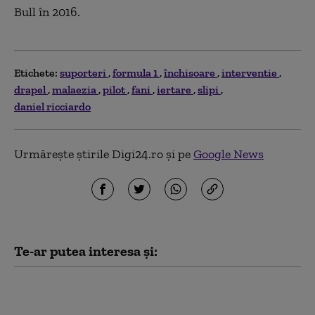
Bull în 2016.
Etichete:
suporteri
formula 1
închisoare
interventie
drapel
malaezia
pilot
fani
iertare
slipi
daniel ricciardo
Urmărește știrile Digi24.ro și pe
Google News
Te-ar putea interesa și:
Taximetrist din
Bucureşti, prins în