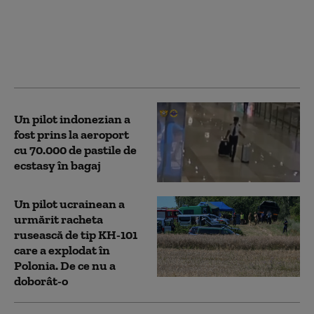
timp ce vindea
materiale pirotehnice
suporterilor israelieni
pentru meciul de la
Ploiești
Un pilot indonezian a
fost prins la aeroport
cu 70.000 de pastile de
ecstasy în bagaj
Un pilot ucrainean a
urmărit racheta
rusească de tip KH-101
care a explodat în
Polonia. De ce nu a
doborât-o