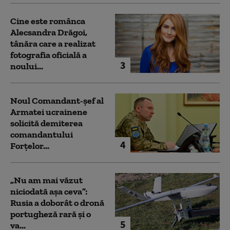
Cine este românca
Alecsandra Drăgoi,
tânăra care a realizat
fotografia oficială a
3
noului...
Noul Comandant-șef al
Armatei ucrainene
solicită demiterea
comandantului
4
Forțelor...
„Nu am mai văzut
niciodată așa ceva”:
Rusia a doborât o dronă
portugheză rară și o
5
va...