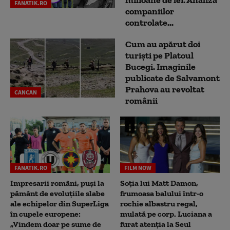
milioane de lei. Analiza
FANATIK.RO
companiilor
controlate...
Cum au apărut doi
turiști pe Platoul
Bucegi. Imaginile
publicate de Salvamont
Prahova au revoltat
CANCAN
românii
FANATIK.RO
FILM NOW
Impresarii români, puși la
Soția lui Matt Damon,
pământ de evoluțiile slabe
frumoasa balului într-o
ale echipelor din SuperLiga
rochie albastru regal,
în cupele europene:
mulată pe corp. Luciana a
„Vindem doar pe sume de
furat atenția la Seul