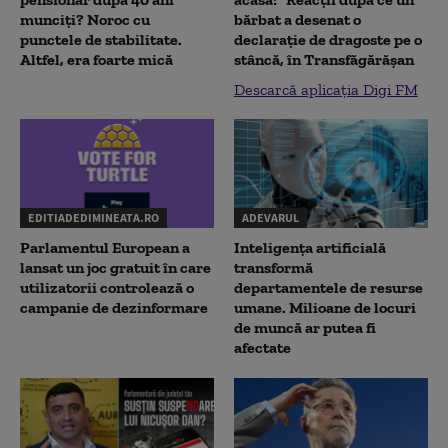
munciți? Noroc cu
bărbat a desenat o
punctele de stabilitate.
declaraţie de dragoste pe o
Altfel, era foarte mică
stâncă, în Transfăgărăşan
Descarcă aplicația Digi FM
EDITIADEDIMINEATA.RO
ADEVARUL
Parlamentul European a
Inteligența artificială
lansat un joc gratuit în care
transformă
utilizatorii controlează o
departamentele de resurse
campanie de dezinformare
umane. Milioane de locuri
de muncă ar putea fi
afectate