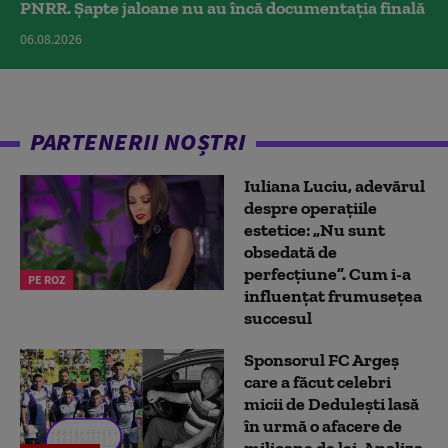
PNRR. Șapte jaloane nu au încă documentația finală
06.08.2026
PARTENERII NOȘTRI
Iuliana Luciu, adevărul
despre operațiile
estetice: „Nu sunt
obsedată de
perfecțiune”. Cum i-a
PE ROZ
influențat frumusețea
succesul
Sponsorul FC Argeș
care a făcut celebri
micii de Dedulești lasă
în urmă o afacere de