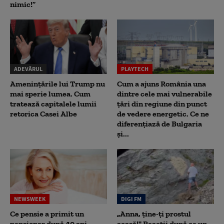
nimic!”
ADEVĂRUL
PLAYTECH
Amenințările lui Trump nu
Cum a ajuns România una
mai sperie lumea. Cum
dintre cele mai vulnerabile
tratează capitalele lumii
țări din regiune din punct
retorica Casei Albe
de vedere energetic. Ce ne
diferențiază de Bulgaria
și...
NEWSWEEK
DIGI FM
Ce pensie a primit un
„Anna, ţine-ţi prostul
pensionar după 40 ani
acasă!" Reacţii după ce un