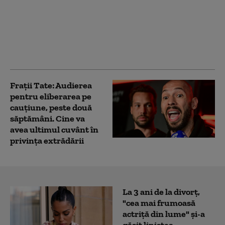
Polonia intenționează
să-i bage în închisoare
pe șoferii în stare de
ebrietate
Fraţii Tate: Audierea
pentru eliberarea pe
cauţiune, peste două
săptămâni. Cine va
avea ultimul cuvânt în
privința extrădării
La 3 ani de la divorț,
"cea mai frumoasă
actriță din lume" și-a