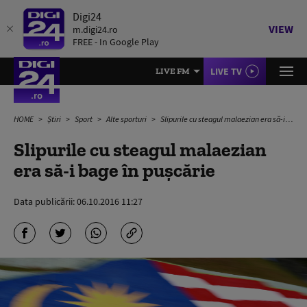
Digi24
VIEW
m.digi24.ro
FREE - In Google Play
LIVE TV
LIVE FM
HOME
Știri
Sport
Alte sporturi
Slipurile cu steagul malaezian era să-i bage în pușcărie
Slipurile cu steagul malaezian
era să-i bage în pușcărie
Data publicării:
06.10.2016 11:27