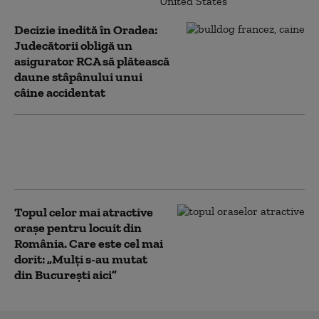
Decizie inedită în Oradea:
Judecătorii obligă un
asigurator RCA să plătească
daune stâpânului unui
câine accidentat
CM 2026. Norvegia a învins
Senegal cu 3-2 și s-a calificat în
șaisprezecimi
Topul celor mai atractive
orașe pentru locuit din
România. Care este cel mai
dorit: „Mulți s-au mutat
din București aici”