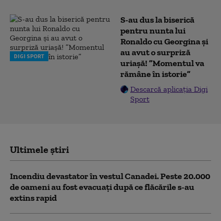
S-au dus la biserică
pentru nunta lui
Ronaldo cu Georgina și
au avut o surpriză
DIGI SPORT
uriașă! ”Momentul va
rămâne în istorie”
Descarcă aplicația Digi
Sport
Ultimele știri
Incendiu devastator în vestul Canadei. Peste 20.000
de oameni au fost evacuați după ce flăcările s-au
extins rapid