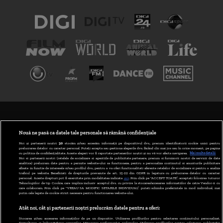
TERMENI ȘI CONDIȚII
POLITICA DE CONFIDENȚIALITATE
Nouă ne pasă ca datele tale personale să rămână confidențiale
Noi și partenerii noștri
30
stocăm și/sau accesăm informații pe dispozitivul dvs., precum identificatorii cookie unici pentru
prelucrarea datelor cu caracter personal. Puteți accepta sau gestiona alegerile dvs. făcând clic mai jos sau în orice moment, pe pagina
ABONARE DIGI TV
cu politica de confidențialitate. Aceste alegeri vor fi raportate partenerilor noștri și nu vă vor afecta navigarea.
Mai multe detalii
Noi si partenerii nostri (retelele de socializare si agentiile de publicitate partenere, precum si furnizorii nostri de servicii de date
analitice) prelucram date pentru a permite website-ului sa functioneze, pentru a personaliza continutul si anunturile publicitare
GESTIONAȚI PREFERINȚELE
afisate in functie de interesele si/sau profilul dvs., pentru a va oferi functionalitati aferente retelelor de socializare si pentru a analiza
traficul pe website. Beneficiati de drepturile prevazute de art. 15-22 din GDPR in legatura cu prelucrarea datelor cu caracter
personal. Aceste drepturi pot fi exercitate prin modalitatea indicata
aici
. Prin click pe “ACCEPT TOATE”, acceptati folosirea tuturor
CODUL DIGI24
Tehnologiilor de tip Cookie, care implica inclusiv acceptul dvs. cu privire la stocarea/accesarea informatiilor de catre Vendor-ii cu
care colaboram. Prin click pe “VREAU SA MODIFIC SETARILE INDIVIDUAL” puteti schimba preferintele in mod individual, mai
putin cele legate de cookie strict necesare pentru functionarea website-ului.
CAMERE WEB
Atât noi, cât și partenerii noștri prelucrăm datele pentru a oferi:
CONTACT/INFO
Stocarea și/sau accesarea informațiilor de pe un dispozitiv. Utilizarea profilurilor pentru selectarea conținutului personalizat.
Dezvoltarea și îmbunătățirea serviciilor. Măsurarea performanței reclamelor. Utilizarea profilurilor pentru selectarea publicității