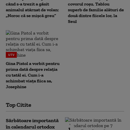
când s-a trezit a găsit
covorul roșu. Tablou
animalul atârnat de volan:
superb de familie alături de
„Noroc că se mișcă greu”
două dintre fiicele lor, la
Seul
UTV
Gina Pistol a vorbit pentru
prima dată despre relația
cu tatăl ei. Cum i-a
schimbat viața fiica sa,
Josephine
Top Citite
Sărbătoare importantă
în calendarul ortodox
1