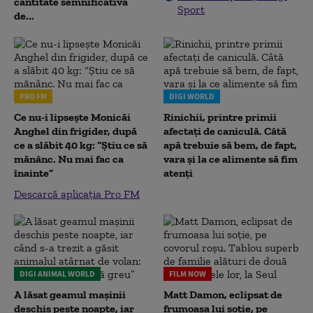
cantitate semnificativă
Sport
de...
PRO FM
DIGI WORLD
Ce nu-i lipsește Monicăi
Rinichii, printre primii
Anghel din frigider, după
afectați de caniculă. Câtă
ce a slăbit 40 kg: “Știu ce să
apă trebuie să bem, de fapt,
mănânc. Nu mai fac ca
vara și la ce alimente să fim
înainte”
atenți
Descarcă aplicația Pro FM
DIGI ANIMAL WORLD
FILM NOW
A lăsat geamul mașinii
Matt Damon, eclipsat de
deschis peste noapte, iar
frumoasa lui soție, pe