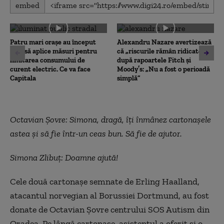
0
embed
seconds
of
0
seconds
Patru mari orașe au început
Alexandru Nazare avertizează
deja să aplice măsuri pentru
că „riscurile rămân ridicate”
limitarea consumului de
după rapoartele Fitch și
curent electric. Ce va face
Moody’s: „Nu a fost o perioadă
Capitala
simplă”
Octavian Șovre: Simona, dragă, îți înmânez cartonașele
astea și să fie într-un ceas bun. Să fie de ajutor.
Simona Zlibuț: Doamne ajută!
Cele două cartonașe semnate de Erling Haalland,
atacantul norvegian al Borussiei Dortmund, au fost
donate de Octavian Șovre centrului SOS Autism din
Oradea. Pe lângă cartonașe, asistentul a oferit și o