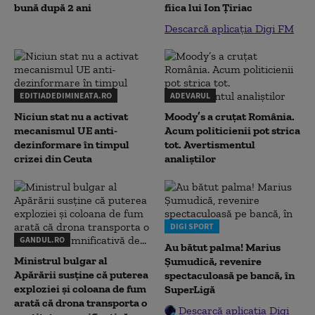
bună după 2 ani
fiica lui Ion Țiriac
Descarcă aplicația Digi FM
EDITIADEDIMINEATA.RO
ADEVARUL
Niciun stat nu a activat
Moody’s a cruțat România.
mecanismul UE anti-
Acum politicienii pot strica
dezinformare în timpul
tot. Avertismentul
crizei din Ceuta
analiștilor
DIGI SPORT
GANDUL.RO
Au bătut palma! Marius
Ministrul bulgar al
Șumudică, revenire
Apărării susține că puterea
spectaculoasă pe bancă, în
exploziei și coloana de fum
SuperLigă
arată că drona transporta o
Descarcă aplicația Digi