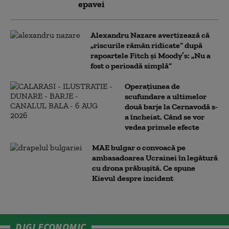
epavei
Alexandru Nazare avertizează că
„riscurile rămân ridicate” după
rapoartele Fitch și Moody’s: „Nu a
fost o perioadă simplă”
Operațiunea de
scufundare a ultimelor
două barje la Cernavodă s-
a încheiat. Când se vor
vedea primele efecte
MAE bulgar o convoacă pe
ambasadoarea Ucrainei în legătură
cu drona prăbuşită. Ce spune
Kievul despre incident
DIGI ECONOMIC