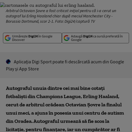
Arbitrul Octavian Șovre a fost criticat inițial pentru că i-a cerut un
autograf lui Erling Haaland chiar după meciul Manchester City -
Borussia Dortmund, scor 2-1. Foto: Digi24/captură TV
Urmărește
Digi24
în Google
Adaugă
Digi24
ca sursă preferată în
Discover
Google
Aplicaţia Digi Sport poate fi descărcată acum din Google
Play şi App Store
Autograful unuia dintre cei mai bine cotați
fotbaliști din Champions League, Erling Haaland,
cerut de arbitrul orădean Octavian Șovre la finalul
unui meci, a ajuns în posesia unui centru de autism
din Oradea. Autograful urmează să fie scos la
licitație, pentru finanțare, iar un cumpărător ar fi