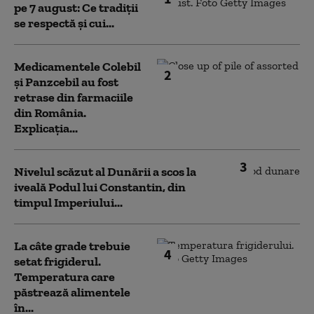
pe 7 august: Ce tradiții
se respectă și cui...
Medicamentele Colebil
2
și Panzcebil au fost
retrase din farmaciile
din România.
Explicația...
3
Nivelul scăzut al Dunării a scos la
iveală Podul lui Constantin, din
timpul Imperiului...
La câte grade trebuie
4
setat frigiderul.
Temperatura care
păstrează alimentele
în...