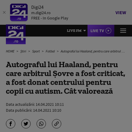
Digi24
VIEW
m.digi24.ro
FREE - In Google Play
LIVE TV
LIVE FM
HOME
Știri
Sport
Fotbal
Autograful lui Haaland, pentru care arbitrul Șovre a fost criticat, a fost donat centrului pentru copii cu autism. Cât valorează
Autograful lui Haaland, pentru
care arbitrul Șovre a fost criticat,
a fost donat centrului pentru
copii cu autism. Cât valorează
Data actualizării:
14.04.2021 10:11
Data publicării:
14.04.2021 10:10