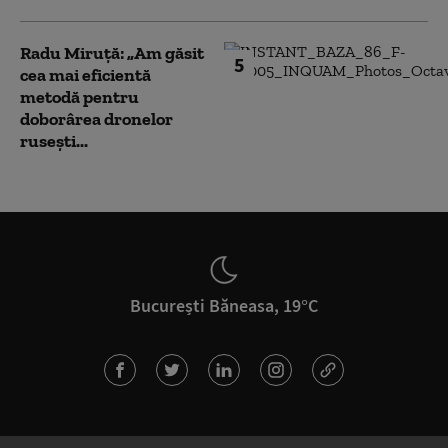
Radu Miruță: „Am găsit
5
cea mai eficientă
metodă pentru
doborârea dronelor
rusești...
București Băneasa, 19°C