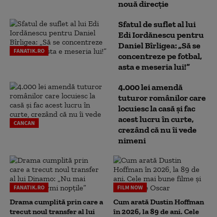
nouă direcție
Sfatul de suflet al lui
Edi Iordănescu pentru
Daniel Bîrligea: „Să se
FANATIK.RO
concentreze pe fotbal,
asta e meseria lui!”
4.000 lei amendă
tuturor românilor care
locuiesc la casă și fac
acest lucru în curte,
CANCAN
crezând că nu îi vede
nimeni
FANATIK.RO
FILM NOW
Drama cumplită prin care a
Cum arată Dustin Hoffman
trecut noul transfer al lui
în 2026, la 89 de ani. Cele