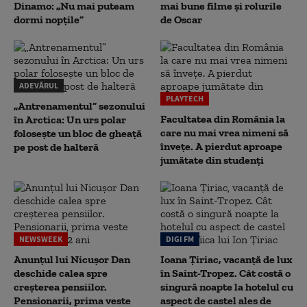
Dinamo: „Nu mai puteam
mai bune filme și rolurile
dormi nopțile”
de Oscar
ADEVĂRUL
PLAYTECH
„Antrenamentul” sezonului
Facultatea din România la
în Arctica: Un urs polar
care nu mai vrea nimeni să
folosește un bloc de gheață
înveţe. A pierdut aproape
pe post de halteră
jumătate din studenţi
NEWSWEEK
DIGI FM
Anunțul lui Nicușor Dan
Ioana Țiriac, vacanță de lux
deschide calea spre
în Saint-Tropez. Cât costă o
creșterea pensiilor.
singură noapte la hotelul cu
Pensionarii, prima veste
aspect de castel ales de