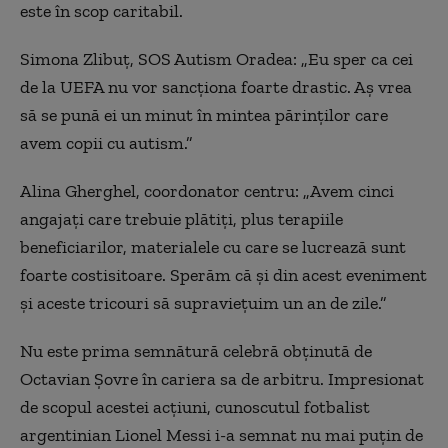
este în scop caritabil.
Simona Zlibuț, SOS Autism Oradea: „Eu sper ca cei
de la UEFA nu vor sancționa foarte drastic. Aș vrea
să se pună ei un minut în mintea părinților care
avem copii cu autism.”
Alina Gherghel, coordonator centru: „Avem cinci
angajați care trebuie plătiți, plus terapiile
beneficiarilor, materialele cu care se lucrează sunt
foarte costisitoare. Sperăm că și din acest eveniment
și aceste tricouri să supraviețuim un an de zile.”
Nu este prima semnătură celebră obținută de
Octavian Șovre în cariera sa de arbitru. Impresionat
de scopul acestei acțiuni, cunoscutul fotbalist
argentinian Lionel Messi i-a semnat nu mai puțin de