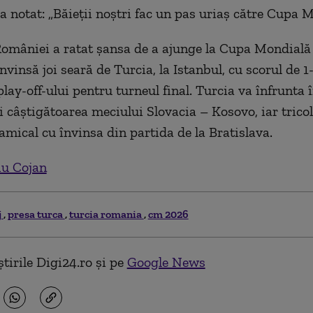
 notat: „Băieţii noştri fac un pas uriaş către Cupa M
omâniei a ratat şansa de a ajunge la Cupa Mondială 
învinsă joi seară de Turcia, la Istanbul, cu scorul de 1-
lay-off-ului pentru turneul final. Turcia va înfrunta î
i câştigătoarea meciului Slovacia – Kosovo, iar tricol
amical cu învinsa din partida de la Bratislava.
iu Cojan
j
presa turca
turcia romania
cm 2026
tirile Digi24.ro și pe
Google News