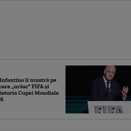
crede că poate
i natura”. Cel mai
raj din lume, într-o
ismică. Risc major
sute de milioane de
Infantino îi mustră pe
 care „urăsc” FIFA și
 istoria Cupei Mondiale
26