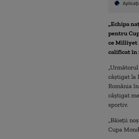
Aplicaţ
„Echipa naţ
pentru Cup
ce Milliyet
calificat în 
„Următorul l
câştigat la
România în 
câştigat mec
sportiv.
„Băieţii no
Cupa Mondia