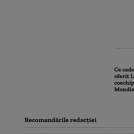
CM 202
Cupa M
de sup
șapte c
pariuri
Ce cado
oferit 
coechip
Mondia
Recomandările redacţiei