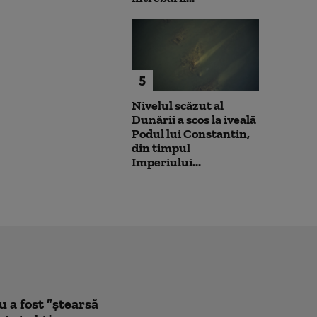
5
Nivelul scăzut al
Dunării a scos la iveală
Podul lui Constantin,
din timpul
Imperiului...
a fost ”ștearsă