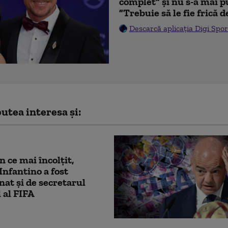
complet” și nu s-a mai p
”Trebuie să le fie frică 
Descarcă aplicația Digi Spor
utea interesa și:
n ce mai încolțit,
Infantino a fost
at și de secretarul
 al FIFA