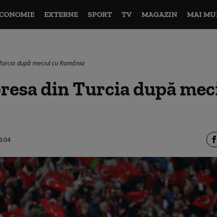
CONOMIE
EXTERNE
SPORT
TV
MAGAZIN
MAI MU
 Turcia după meciul cu România
presa din Turcia după mec
3:04