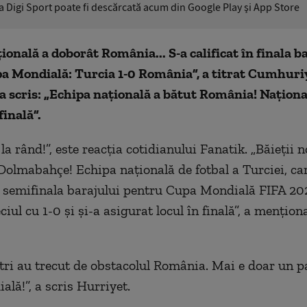
ia Digi Sport poate fi descărcată acum din Google Play şi App Store
ională a doborât România... S-a calificat în finala b
a Mondială: Turcia 1-0 România”, a titrat Cumhuriy
 a scris: „Echipa naţională a bătut România! Naţiona
finală”.
a rând!”, este reacţia cotidianului Fanatik. „Băieţii n
 Dolmabahçe! Echipa naţională de fotbal a Turciei, ca
semifinala barajului pentru Cupa Mondială FIFA 202
iul cu 1-0 şi şi-a asigurat locul în finală”, a menţion
ştri au trecut de obstacolul România. Mai e doar un p
lă!”, a scris Hurriyet.