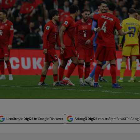
Urmărește
Digi24
în Google Discover
Adaugă
Digi24
ca sursă preferată în Googl