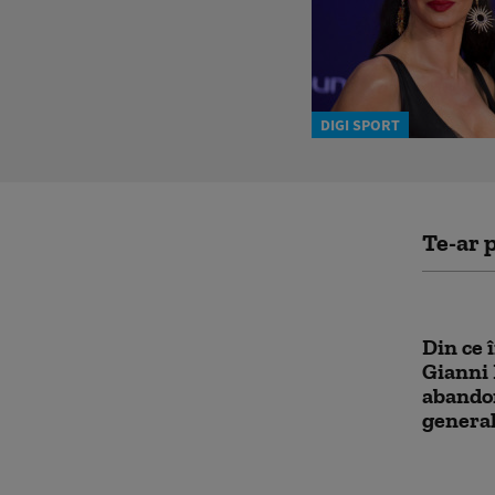
DIGI SPORT
Te-ar p
Din ce î
Gianni 
abandon
general