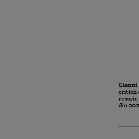
„China 
îmblânz
mare ba
zonă se
pentru 
oameni
Gianni 
criticii
rescrie
din 20