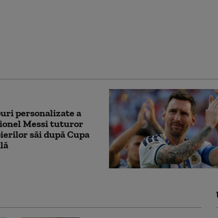
6. Aranjamente la
ondială: Un organism
raveghere semnalează
azuri suspecte de
uri personalizate a
Lionel Messi tuturor
ierilor săi după Cupa
lă