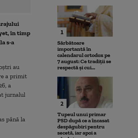
arajului
1
et, în timp
la s-a
Sărbătoare
importantă în
calendarul ortodox pe
7 august: Ce tradiții se
oştri au
respectă și cui...
re a primit
6, a
at jurnalul
2
Tupeul unui primar
as până la
PSD după ce a încasat
despăgubiri pentru
secetă, iar apoi a