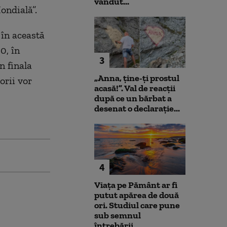
vândut...
ondială”.
în această
0, în
3
n finala
„Anna, ţine-ţi prostul
orii vor
acasă!”. Val de reacții
după ce un bărbat a
desenat o declarație...
4
Viața pe Pământ ar fi
putut apărea de două
ori. Studiul care pune
sub semnul
întrebării...