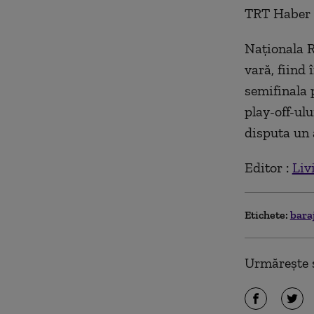
TRT Haber a
Naţionala R
vară, fiind 
semifinala p
play-off-ulu
disputa un 
Editor :
Liv
Etichete:
bara
Urmărește ș