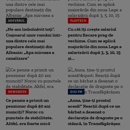
ADEVĂRUL
PLAYTECH
„Ne-am îmbolnăvit toți”.
Cu cât îți crește salariul
Coșmarul unor români într-
pentru fiecare prag de
una dintre cele mai
vechime. Cum se aplică
populare destinații din
majorările din noua Lege a
Albania: „Apa mirosea a
salarizării după 3, 5, 10, 15
canalizare”
și...
NEWSWEEK
DIGI FM
Ce pensie a primit un
„Anna, ţine-ţi prostul
pensionar după 40 ani
acasă!" Reacţii după ce un
munciți? Noroc cu
bărbat a desenat o
punctele de stabilitate.
declaraţie de dragoste pe o
Altfel, era foarte mică
stâncă, în Transfăgărăşan