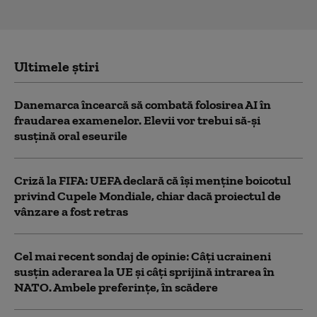
Ultimele știri
Danemarca încearcă să combată folosirea AI în
fraudarea examenelor. Elevii vor trebui să-şi
susţină oral eseurile
Criză la FIFA: UEFA declară că îşi menţine boicotul
privind Cupele Mondiale, chiar dacă proiectul de
vânzare a fost retras
Cel mai recent sondaj de opinie: Câți ucraineni
susțin aderarea la UE și câți sprijină intrarea în
NATO. Ambele preferințe, în scădere