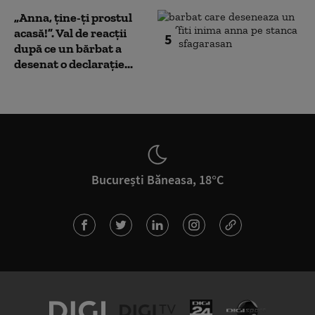
„Anna, ţine-ţi prostul
acasă!”. Val de reacții
5
după ce un bărbat a
desenat o declarație...
București Băneasa, 18°C