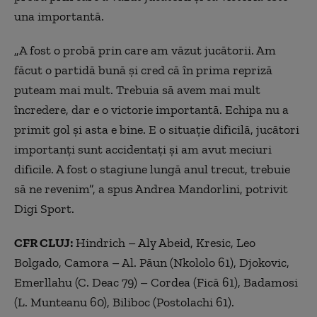
una importantă.
„A fost o probă prin care am văzut jucătorii. Am
făcut o partidă bună şi cred că în prima repriză
puteam mai mult. Trebuia să avem mai mult
încredere, dar e o victorie importantă. Echipa nu a
primit gol şi asta e bine. E o situaţie dificilă, jucători
importanţi sunt accidentaţi şi am avut meciuri
dificile. A fost o stagiune lungă anul trecut, trebuie
să ne revenim”, a spus Andrea Mandorlini, potrivit
Digi Sport.
CFR CLUJ:
Hindrich – Aly Abeid, Kresic, Leo
Bolgado, Camora – Al. Păun (Nkololo 61), Djokovic,
Emerllahu (C. Deac 79) – Cordea (Fică 61), Badamosi
(L. Munteanu 60), Biliboc (Postolachi 61).