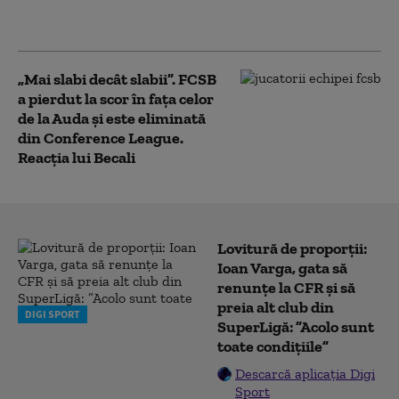
învinsă în deplasare de
Brann Bergen
„Mai slabi decât slabii”. FCSB
a pierdut la scor în fața celor
de la Auda și este eliminată
din Conference League.
Reacția lui Becali
Lovitură de proporții:
Ioan Varga, gata să
renunțe la CFR și să
preia alt club din
DIGI SPORT
SuperLigă: ”Acolo sunt
toate condițiile”
Descarcă aplicația Digi
Sport