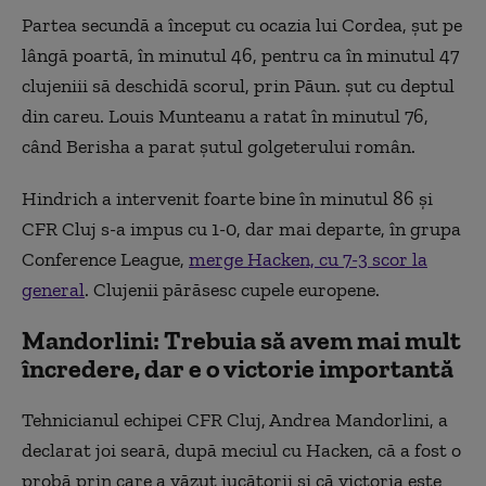
Partea secundă a început cu ocazia lui Cordea, şut pe
lângă poartă, în minutul 46, pentru ca în minutul 47
clujeniii să deschidă scorul, prin Păun. şut cu deptul
din careu. Louis Munteanu a ratat în minutul 76,
când Berisha a parat şutul golgeterului român.
Hindrich a intervenit foarte bine în minutul 86 şi
CFR Cluj s-a impus cu 1-0, dar mai departe, în grupa
Conference League,
merge Hacken, cu 7-3 scor la
general
. Clujenii părăsesc cupele europene.
Mandorlini: Trebuia să avem mai mult
încredere, dar e o victorie importantă
Tehnicianul echipei CFR Cluj, Andrea Mandorlini, a
declarat joi seară, după meciul cu Hacken, că a fost o
probă prin care a văzut jucătorii şi că victoria este