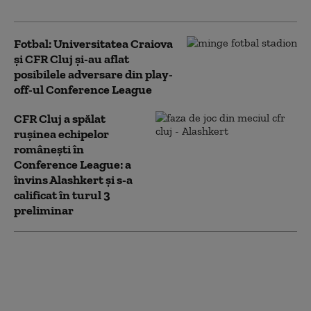
Conference League
Fotbal: Universitatea Craiova
şi CFR Cluj şi-au aflat
posibilele adversare din play-
off-ul Conference League
CFR Cluj a spălat
ruşinea echipelor
româneşti în
Conference League: a
învins Alashkert şi s-a
calificat în turul 3
preliminar
Conference League:
Universitatea Cluj
părăseşte cupele
europene după ce a fost