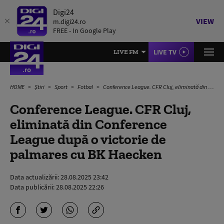
Digi24
VIEW
m.digi24.ro
FREE - In Google Play
LIVE TV
LIVE FM
HOME
Știri
Sport
Fotbal
Conference League. CFR Cluj, eliminată din Conference League după o victorie de palmares cu BK Haecken
Conference League. CFR Cluj,
eliminată din Conference
League după o victorie de
palmares cu BK Haecken
Data actualizării:
28.08.2025 23:42
Data publicării:
28.08.2025 22:26