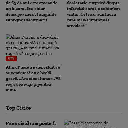
de 65 de ani este atacat de
declarație surpriză despre
un bizon: „Era chiar
infarctul care i-a schimbat
deasupra mea”. Imaginile
viața: „Cel mai bun lucru
sunt greu de urmărit
care mi s-a întâmplat
vreodată”
UTV
Alina Pușcău a dezvăluit că
se confruntă cu o boală
gravă. „Am cinci tumori. Vă
rog să vă rugați pentru
mine”
Top Citite
Până când mai poate fi