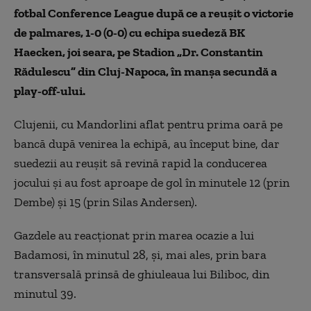
fotbal Conference League după ce a reuşit o victorie
de palmares, 1-0 (0-0) cu echipa suedeză BK
Haecken, joi seara, pe Stadion „Dr. Constantin
Rădulescu” din Cluj-Napoca, în manşa secundă a
play-off-ului.
Clujenii, cu Mandorlini aflat pentru prima oară pe
bancă după venirea la echipă, au început bine, dar
suedezii au reuşit să revină rapid la conducerea
jocului şi au fost aproape de gol în minutele 12 (prin
Dembe) şi 15 (prin Silas Andersen).
Gazdele au reacţionat prin marea ocazie a lui
Badamosi, în minutul 28, şi, mai ales, prin bara
transversală prinsă de ghiuleaua lui Biliboc, din
minutul 39.