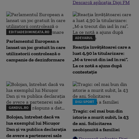
Descarcă aplicația Digi FM
EDITIADEDIMINEATA.RO
ADEVARUL
Parlamentul European a
Reacția învățătoarei care a
lansat un joc gratuit în care
luat 4,90 la titularizare:
utilizatorii controlează o
„M-a trecut din iad în rai”.
campanie de dezinformare
La ce notă a ajuns după
contestație
DIGI SPORT
GANDUL.RO
Tragic: cel mai bun din
Bolojan, întrebat dacă va
istorie a murit subit, la 43
lua exemplul lui Nicușor
de ani. Solicitarea
Dan și va publica declarația
neobișnuită a familiei
de avere a partenerei sale
Descarcă aplicația Digi