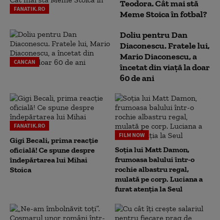
Teodora. Cât mai stă
FANATIK.RO
Meme Stoica în fotbal?
Doliu pentru Dan
Diaconescu. Fratele lui,
Mario Diaconescu, a
CANCAN
încetat din viață la doar
60 de ani
FANATIK.RO
FILM NOW
Gigi Becali, prima reacție
Soția lui Matt Damon,
oficială! Ce spune despre
frumoasa balului într-o
îndepărtarea lui Mihai
rochie albastru regal,
Stoica
mulată pe corp. Luciana a
furat atenția la Seul