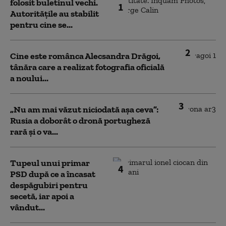
folosit buletinul vechi.
1
Autoritățile au stabilit
pentru cine se...
2
Cine este românca Alecsandra Drăgoi,
tânăra care a realizat fotografia oficială
a noului...
3
„Nu am mai văzut niciodată așa ceva”:
Rusia a doborât o dronă portugheză
rară și o va...
Tupeul unui primar
4
PSD după ce a încasat
despăgubiri pentru
secetă, iar apoi a
vândut...