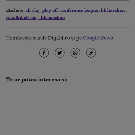
Etichete:
cfr cluj
play-off
conference league
bk haecken
rezultat cfr cluj - bk haecken
Urmărește știrile Digi24.ro și pe
Google News
Te-ar putea interesa și:
CFR Cluj, meci de
coșmar cu Tromso.
Câte goluri au încasat
ardelenii în prima
manşă a turului 3
preliminar al