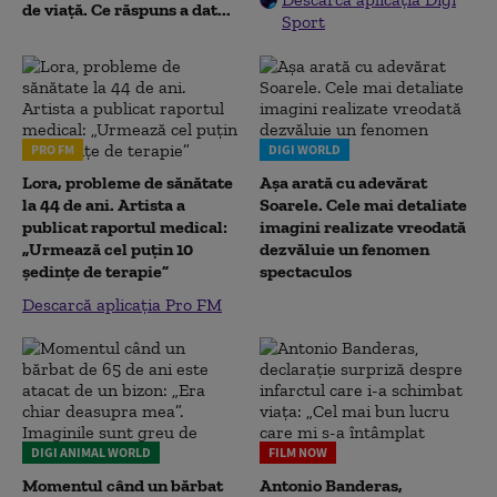
de viață. Ce răspuns a dat...
Sport
PRO FM
DIGI WORLD
Lora, probleme de sănătate
Așa arată cu adevărat
la 44 de ani. Artista a
Soarele. Cele mai detaliate
publicat raportul medical:
imagini realizate vreodată
„Urmează cel puțin 10
dezvăluie un fenomen
ședințe de terapie”
spectaculos
Descarcă aplicația Pro FM
DIGI ANIMAL WORLD
FILM NOW
Momentul când un bărbat
Antonio Banderas,