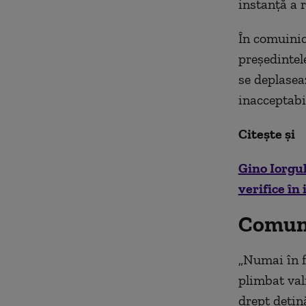
instanţă a 
În comuinic
preşedintele
se deplasea
inacceptabi
Citește și
Gino Iorgul
verifice în
Comuni
„Numai în f
plimbat val
drept deţină