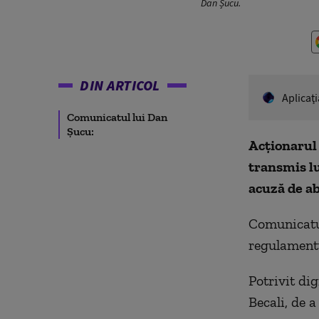
Dan Șucu.
DIN ARTICOL
Aplicaţ
Comunicatul lui Dan
Şucu:
Acţionarul 
transmis lu
acuză de a
Comunicatul
regulamentul
Potrivit dig
Becali, de 