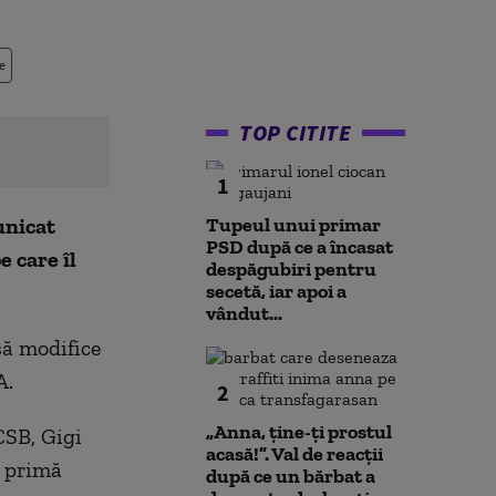
e
TOP CITITE
1
unicat
Tupeul unui primar
PSD după ce a încasat
e care îl
despăgubiri pentru
secetă, iar apoi a
vândut...
să modifice
A.
2
„Anna, ţine-ţi prostul
FCSB, Gigi
acasă!”. Val de reacții
n primă
după ce un bărbat a