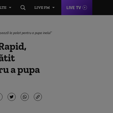
LIVE TV
LTE
LIVE FM
asează la palat pentru a pupa inelul”
Rapid,
ătit
tru a pupa