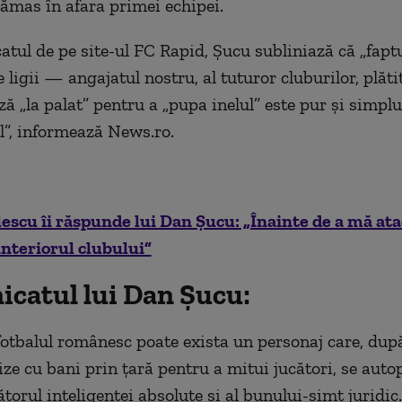
rămas în afara primei echipei.
atul de pe site-ul FC Rapid, Şucu subliniază că „faptu
 ligii — angajatul nostru, al tuturor cluburilor, plăt
ză „la palat” pentru a „pupa inelul” este pur şi simplu
l”, informează News.ro.
escu îi răspunde lui Dan Şucu: „Înainte de a mă ata
 interiorul clubului”
catul lui Dan Şucu:
otbalul românesc poate exista un personaj care, după
ize cu bani prin ţară pentru a mitui jucători, se aut
torul inteligenţei absolute şi al bunului-simţ juridic.