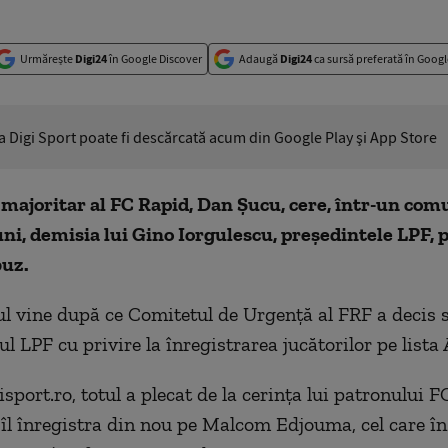
Urmărește
Digi24
în Google Discover
Adaugă
Digi24
ca sursă preferată în Googl
ia Digi Sport poate fi descărcată acum din Google Play şi App Store
majoritar al FC Rapid, Dan Şucu, cere, într-un com
ni, demisia lui Gino Iorgulescu, preşedintele LPF, p
buz.
 vine după ce Comitetul de Urgenţă al FRF a decis 
 LPF cu privire la înregistrarea jucătorilor pe lista 
isport.ro, totul a plecat de la cerinţa lui patronului 
a îl înregistra din nou pe Malcom Edjouma, cel care î