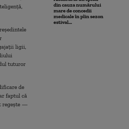
din cauza numărului
teligenţă,
mare de concedii
medicale în plin sezon
estival...
reşedintele
r
aţii ligii,
diului
dul tuturor
ificare de
r faptul că
it regeşte —