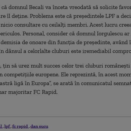
 că domnul Becali va înceta vreodată să solicite favo
re îl deţine. Problema este că preşedintele LPF a decis
 nicio consultare cu ceilalţi membri. Acest lucru cree
ericulos. Personal, consider că domnul Iorgulescu ar 
e demisia de onoare din funcţia de preşedinte, având 
în dânsul a celorlalte cluburi este iremediabil compr
, ţin să urez mult succes celor trei cluburi româneşti
n competiţiile europene. Ele reprezintă, în acest mom
astră ligă în Europa”, se arată în comunicatul semna
nar majoritar FC Rapid.
al
lpf
fc rapid
dan sucu