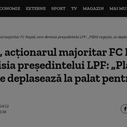
CONOMIE
EXTERNE
SPORT
TV
MAGAZIN
MAI MU
ul majoritar FC Rapid, cere demisia preşedintelui LPF: „Plătit regeşte, se depl
 acţionarul majoritar FC 
sia preşedintelui LPF: „Pl
se deplasează la palat pen
 14:12
2:38