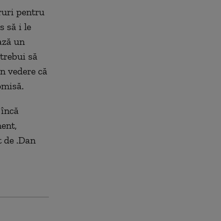
ruri pentru
 să i le
ază un
trebui să
în vedere că
omisă.
 încă
ent,
t de .Dan