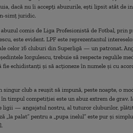
uia, dacă nu îi accepţi abuzurile, eşti lipsit atât de in
n-simţ juridic.
e, abuzul comis de Liga Profesionistă de Fotbal, prin p
escu, este evident. LPF este reprezentantul intereselo
le celor 16 cluburi din Superligă — un patronat. Angaj
eşedintele Iorgulescu, trebuie să respecte regulile me
ă fie echidistanţi şi să acţioneze în numele şi cu acor
n singur club a reuşit să impună, peste noapte, o mod
în timpul competiţiei este un abuz extrem de grav. Ia
 ligii — angajatul nostru, al tuturor cluburilor, plăt
ză „la palat” pentru a „pupa inelul” este pur şi simplu
l.