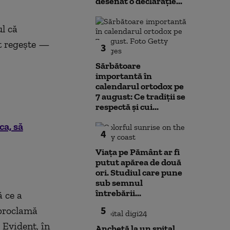
desenat o declarație...
l că
it regeşte —
3
Sărbătoare
importantă în
calendarul ortodox pe
7 august: Ce tradiții se
respectă și cui...
ca, să
4
Viața pe Pământ ar fi
putut apărea de două
ori. Studiul care pune
sub semnul
întrebării...
 ce a
5
oproclamă
 Evident, în
Anchetă la un spital