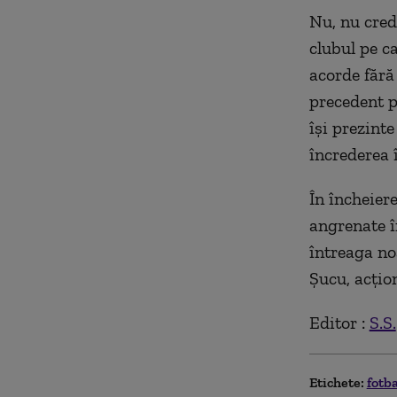
Nu, nu cred
clubul pe ca
acorde fără
precedent p
îşi prezint
încrederea 
În încheiere
angrenate î
întreaga no
Şucu, acţio
Editor :
S.S.
Etichete:
fotb