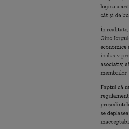
logica acest
cât şi de bu
În realitat
Gino Iorgul
economice a
inclusiv pr
asociativ, s
membrilor.
Faptul că u
regulament 
preşedintele
se deplasea
inacceptabi