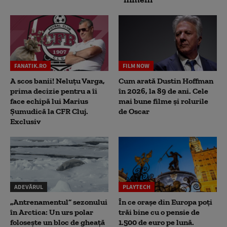
FANATIK.RO
FILM NOW
A scos banii! Neluțu Varga,
Cum arată Dustin Hoffman
prima decizie pentru a îi
în 2026, la 89 de ani. Cele
face echipă lui Marius
mai bune filme și rolurile
Șumudică la CFR Cluj.
de Oscar
Exclusiv
ADEVĂRUL
PLAYTECH
„Antrenamentul” sezonului
În ce orașe din Europa poți
în Arctica: Un urs polar
trăi bine cu o pensie de
folosește un bloc de gheață
1.500 de euro pe lună.