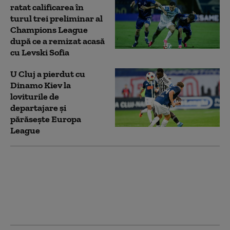
ratat calificarea în
turul trei preliminar al
Champions League
după ce a remizat acasă
cu Levski Sofia
U Cluj a pierdut cu
Dinamo Kiev la
loviturile de
departajare și
părăsește Europa
League
Universitatea Cluj a
remizat cu Dinamo
Kiev în primul tur
preliminar al Europa
League