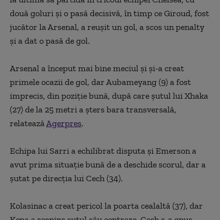
două goluri şi o pasă decisivă, în timp ce Giroud, fost
jucător la Arsenal, a reuşit un gol, a scos un penalty
şi a dat o pasă de gol.
Arsenal a început mai bine meciul şi şi-a creat
primele ocazii de gol, dar Aubameyang (9) a fost
imprecis, din poziţie bună, după care şutul lui Xhaka
(27) de la 25 metri a şters bara transversală,
relatează
Agerpres
.
Echipa lui Sarri a echilibrat disputa şi Emerson a
avut prima situaţie bună de a deschide scorul, dar a
şutat pe direcţia lui Cech (34).
Kolasinac a creat pericol la poarta cealaltă (37), dar
Kepa a respins şutul său centrare. Cech s-a opus