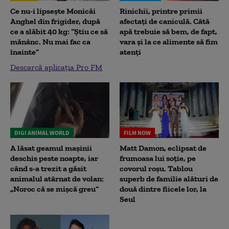
Ce nu-i lipsește Monicăi
Rinichii, printre primii
Anghel din frigider, după
afectați de caniculă. Câtă
ce a slăbit 40 kg: “Știu ce să
apă trebuie să bem, de fapt,
mănânc. Nu mai fac ca
vara și la ce alimente să fim
înainte”
atenți
Descarcă aplicația Pro FM
DIGI ANIMAL WORLD
FILM NOW
A lăsat geamul mașinii
Matt Damon, eclipsat de
deschis peste noapte, iar
frumoasa lui soție, pe
când s-a trezit a găsit
covorul roșu. Tablou
animalul atârnat de volan:
superb de familie alături de
„Noroc că se mișcă greu”
două dintre fiicele lor, la
Seul