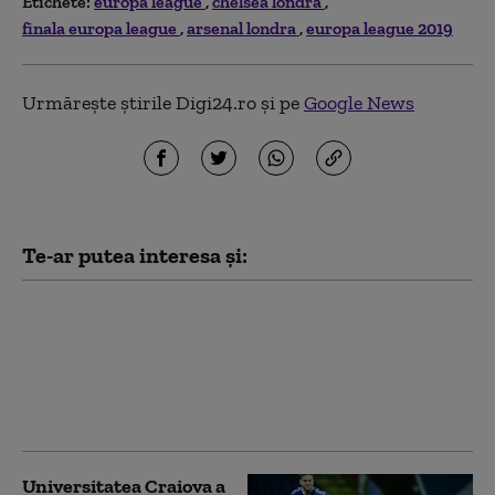
Etichete:
europa league
chelsea londra
finala europa league
arsenal londra
europa league 2019
Urmărește știrile Digi24.ro și pe
Google News
Te-ar putea interesa și:
Universitatea Craiova a
remizat în deplasare cu
KuPS Kuopio, în manşa
întâi a turului al treilea
din Europa League
Universitatea Craiova a