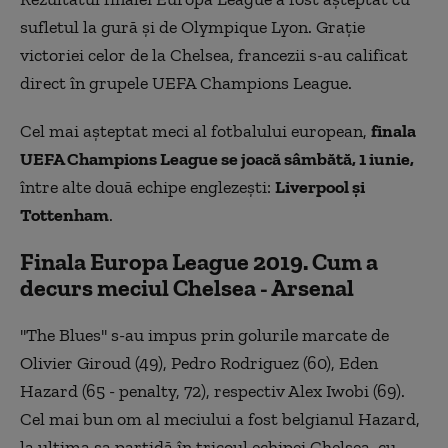
sufletul la gură și de Olympique Lyon. Grație
victoriei celor de la Chelsea, francezii s-au calificat
direct în grupele UEFA Champions League.
Cel mai așteptat meci al fotbalului european,
finala
UEFA Champions League se joacă sâmbătă, 1 iunie,
între alte două echipe englezești:
Liverpool și
Tottenham
.
Finala Europa League 2019. Cum a
decurs meciul Chelsea - Arsenal
''The Blues'' s-au impus prin golurile marcate de
Olivier Giroud (49), Pedro Rodriguez (60), Eden
Hazard (65 - penalty, 72), respectiv Alex Iwobi (69).
Cel mai bun om al meciului a fost belgianul Hazard,
la ultima sa partidă în tricoul echipei Chelsea, cu