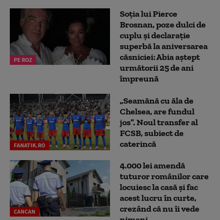
Soția lui Pierce
Brosnan, poze dulci de
cuplu și declarație
superbă la aniversarea
căsniciei: Abia aștept
PE ROZ
următorii 25 de ani
împreună
„Seamănă cu ăla de
Chelsea, are fundul
jos”. Noul transfer al
FCSB, subiect de
caterincă
FANATIK.RO
4.000 lei amendă
tuturor românilor care
locuiesc la casă și fac
acest lucru în curte,
crezând că nu îi vede
CANCAN
nimeni