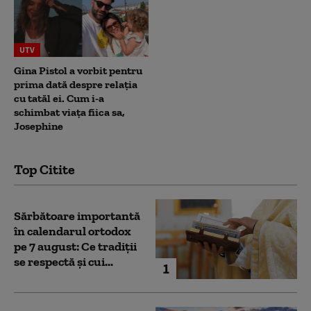
UTV
Gina Pistol a vorbit pentru
prima dată despre relația
cu tatăl ei. Cum i-a
schimbat viața fiica sa,
Josephine
Top Citite
Sărbătoare importantă
în calendarul ortodox
pe 7 august: Ce tradiții
se respectă și cui...
1