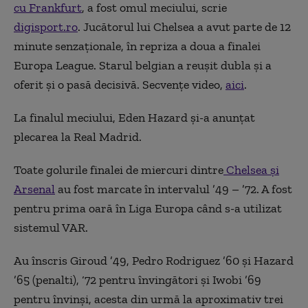
cu Frankfurt
, a fost omul meciului, scrie
digisport.ro
. Jucătorul lui Chelsea a avut parte de 12
minute senzaționale, în repriza a doua a finalei
Europa League. Starul belgian a reușit dubla și a
oferit și o pasă decisivă. Secvențe video,
aici
.
La finalul meciului, Eden Hazard și-a anunțat
plecarea la Real Madrid.
Toate golurile finalei de miercuri dintre
Chelsea și
Arsenal
au fost marcate în intervalul ’49 – ’72. A fost
pentru prima oară în Liga Europa când s-a utilizat
sistemul VAR.
Au înscris Giroud ’49, Pedro Rodriguez ’60 şi Hazard
’65 (penalti), ‘72 pentru învingători şi Iwobi ’69
pentru învinşi, acesta din urmă la aproximativ trei