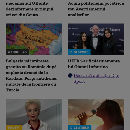
mecanismul UE anti-
Acum politicienii pot strica
dezinformare în timpul
tot. Avertismentul
crizei din Ceuta
analiștilor
GANDUL.RO
DIGI SPORT
Bulgaria își întărește
UEFA i-ar fi plătit amanta
granița cu România după
lui Gianni Infantino
explozia dronei de la
Descarcă aplicația Digi
Kardam. Forțe antidrone,
Sport
mutate de la frontiera cu
Turcia
PRO FM
DIGI WORLD