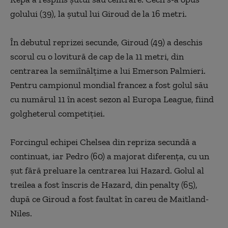
golului (39), la şutul lui Giroud de la 16 metri.
În debutul reprizei secunde, Giroud (49) a deschis
scorul cu o lovitură de cap de la 11 metri, din
centrarea la semiînălţime a lui Emerson Palmieri.
Pentru campionul mondial francez a fost golul său
cu numărul 11 în acest sezon al Europa League, fiind
golgheterul competiţiei.
Forcingul echipei Chelsea din repriza secundă a
continuat, iar Pedro (60) a majorat diferenţa, cu un
şut fără preluare la centrarea lui Hazard. Golul al
treilea a fost înscris de Hazard, din penalty (65),
după ce Giroud a fost faultat în careu de Maitland-
Niles.