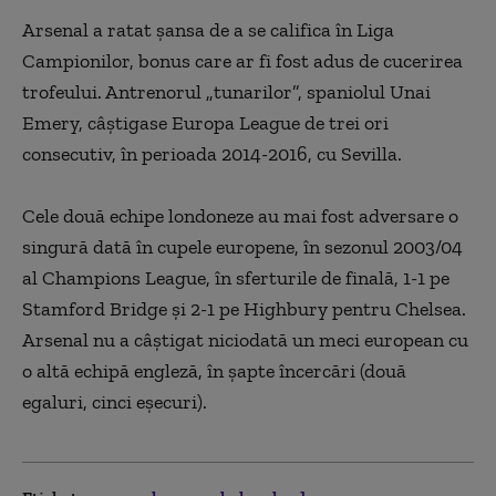
Arsenal a ratat şansa de a se califica în Liga
Campionilor, bonus care ar fi fost adus de cucerirea
trofeului. Antrenorul „tunarilor”, spaniolul Unai
Emery, câştigase Europa League de trei ori
consecutiv, în perioada 2014-2016, cu Sevilla.
Cele două echipe londoneze au mai fost adversare o
singură dată în cupele europene, în sezonul 2003/04
al Champions League, în sferturile de finală, 1-1 pe
Stamford Bridge şi 2-1 pe Highbury pentru Chelsea.
Arsenal nu a câştigat niciodată un meci european cu
o altă echipă engleză, în şapte încercări (două
egaluri, cinci eşecuri).