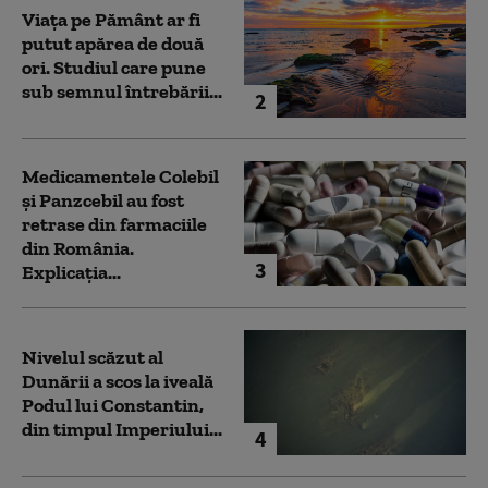
Viața pe Pământ ar fi
putut apărea de două
ori. Studiul care pune
sub semnul întrebării...
2
Medicamentele Colebil
și Panzcebil au fost
retrase din farmaciile
din România.
3
Explicația...
Nivelul scăzut al
Dunării a scos la iveală
Podul lui Constantin,
din timpul Imperiului...
4