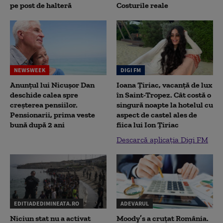
pe post de halteră
Costurile reale
NEWSWEEK
DIGI FM
Anunțul lui Nicușor Dan
Ioana Țiriac, vacanță de lux
deschide calea spre
în Saint-Tropez. Cât costă o
creșterea pensiilor.
singură noapte la hotelul cu
Pensionarii, prima veste
aspect de castel ales de
bună după 2 ani
fiica lui Ion Țiriac
Descarcă aplicația Digi FM
EDITIADEDIMINEATA.RO
ADEVARUL
Niciun stat nu a activat
Moody’s a cruțat România.