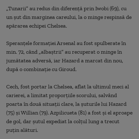
„Tunarii” au redus din diferenţă prin Iwobi (69), cu
un şut din marginea careului, la o minge respinsă de
apărarea echipei Chelsea.
Speranţele formaţiei Arsenal au fost spulberate în
min. 72, când „albaştrii” au recuperat o minge în
jumătatea adversă, iar Hazard a marcat din nou,
după o combinaţie cu Giroud.
Cech, fost portar la Chelsea, aflat la ultimul meci al
carierei, a limitat proporţiile scorului, salvând
poarta în două situaţii clare, la şuturile lui Hazard
(75) şi Willian (79). Azpilicueta (81) a fost şi el aproape
de gol, dar şutul expediat la colţul lung a trecut
puţin alături.