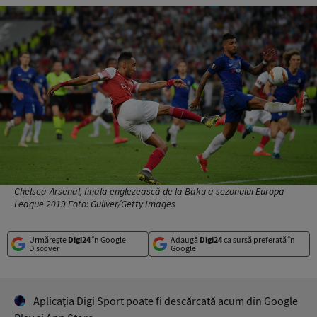
Chelsea-Arsenal, finala englezească de la Baku a sezonului Europa
League 2019 Foto: Guliver/Getty Images
Urmărește
Digi24
în Google
Adaugă
Digi24
ca sursă preferată în
Discover
Google
Aplicaţia Digi Sport poate fi descărcată acum din Google