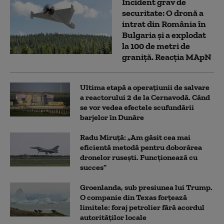
Incident grav de
securitate: O dronă a
intrat din România în
Bulgaria şi a explodat
la 100 de metri de
graniţă. Reacția MApN
Ultima etapă a operațiunii de salvare
a reactorului 2 de la Cernavodă. Când
se vor vedea efectele scufundării
barjelor în Dunăre
Radu Miruță: „Am găsit cea mai
eficientă metodă pentru doborârea
dronelor rusești. Funcționează cu
succes”
Groenlanda, sub presiunea lui Trump.
O companie din Texas forțează
limitele: foraj petrolier fără acordul
autorităților locale