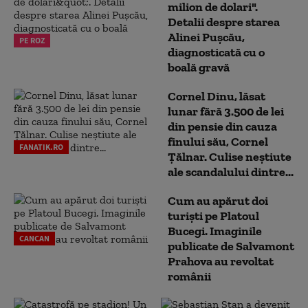
milion de dolari".
Detalii despre starea
Alinei Pușcău,
PE ROZ
diagnosticată cu o
boală gravă
Cornel Dinu, lăsat
lunar fără 3.500 de lei
din pensie din cauza
finului său, Cornel
FANATIK.RO
Țălnar. Culise neștiute
ale scandalului dintre...
Cum au apărut doi
turiști pe Platoul
Bucegi. Imaginile
CANCAN
publicate de Salvamont
Prahova au revoltat
românii