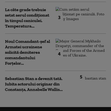
La câte grade trebuie
setat aerul condiționat
3
în timpul caniculei.
Temperatura...
Noul Comandant-șef al
Armatei ucrainene
solicită demiterea
4
comandantului
Forțelor...
5
Sebastian Stan a devenit tată.
Iubita actorului originar din
Constanța, Annabelle Wallis...