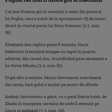
Cel mai frumos gol al meciului a venit din piciorul
lui Pogba, care a șutat de la aproximativ 25 de metri
direct în vinclul porții lui Yann Sommer (3-1, min.
76).
Elvețienii dau replica peste 6 minute, Haris
Seferovici trimițând mingea cu capul în poarta
adversă, din careul mic, fructificând pasa excelentă a
lui Kevin Mbabu (3-2, min. 81).
După alte 4 minute, Mario Gavranovic marchează
din careu, însă golul e anulat pe motiv de offside.
Același Gavranovici e găsit, cu o pasă foarte bună, de
Xhaka în marginea careului de unde îl execută pe
Lloris și egalează (3-3, min. 90).