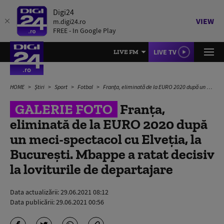
Digi24
VIEW
m.digi24.ro
FREE - In Google Play
LIVE TV
LIVE FM
HOME
Știri
Sport
Fotbal
Franța, eliminată de la EURO 2020 după un meci-spectacol cu Elveția, la București. Mbappe a ratat decisiv la loviturile de departajare
GALERIE FOTO
Franța,
eliminată de la EURO 2020 după
un meci-spectacol cu Elveția, la
București. Mbappe a ratat decisiv
la loviturile de departajare
Data actualizării:
29.06.2021 08:12
Data publicării:
29.06.2021 00:56