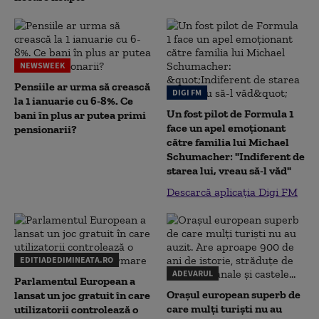
NEWSWEEK
Pensiile ar urma să crească
DIGI FM
la 1 ianuarie cu 6-8%. Ce
Un fost pilot de Formula 1
bani în plus ar putea primi
face un apel emoționant
pensionarii?
către familia lui Michael
Schumacher: "Indiferent de
starea lui, vreau să-l văd"
Descarcă aplicația Digi FM
EDITIADEDIMINEATA.RO
ADEVARUL
Parlamentul European a
Orașul european superb de
lansat un joc gratuit în care
care mulți turiști nu au
utilizatorii controlează o