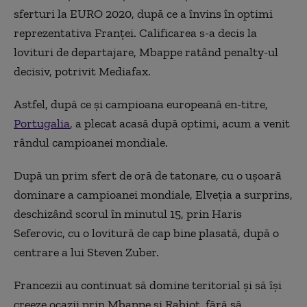
sferturi la EURO 2020, după ce a învins în optimi
reprezentativa Franței. Calificarea s-a decis la
lovituri de departajare, Mbappe ratând penalty-ul
decisiv, potrivit Mediafax.
Astfel, după ce și campioana europeană en-titre,
Portugalia
, a plecat acasă după optimi, acum a venit
rândul campioanei mondiale.
După un prim sfert de oră de tatonare, cu o ușoară
dominare a campioanei mondiale, Elveția a surprins,
deschizând scorul în minutul 15, prin Haris
Seferovic, cu o lovitură de cap bine plasată, după o
centrare a lui Steven Zuber.
Francezii au continuat să domine teritorial și să își
creeze ocazii prin Mbappe și Rabiot, fără să