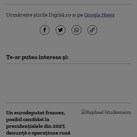
Urmărește știrile Digi24.ro și pe
Google News
Te-ar putea interesa și:
Şase tineri au fost împuşcați în
sud-estul Franţei cu o pușcă de
asalt. Atacatorul a tras dintr-o
maşină și a fugit
Un eurodeputat francez,
posibil candidat la
prezidențialele din 2027,
denunţă o operaţiune rusă