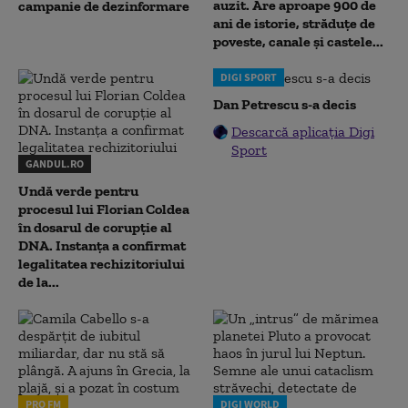
auzit. Are aproape 900 de
campanie de dezinformare
ani de istorie, străduțe de
poveste, canale și castele...
DIGI SPORT
Dan Petrescu s-a decis
Descarcă aplicația Digi
Sport
GANDUL.RO
Undă verde pentru
procesul lui Florian Coldea
în dosarul de corupție al
DNA. Instanța a confirmat
legalitatea rechizitoriului
de la...
PRO FM
DIGI WORLD