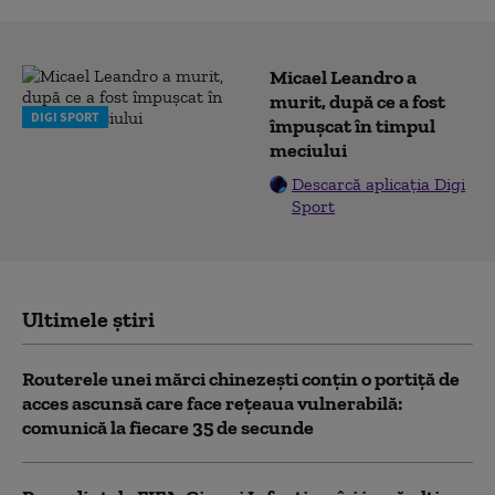
Micael Leandro a
murit, după ce a fost
DIGI SPORT
împușcat în timpul
meciului
Descarcă aplicația Digi
Sport
Ultimele știri
Routerele unei mărci chinezești conțin o portiță de
acces ascunsă care face rețeaua vulnerabilă:
comunică la fiecare 35 de secunde