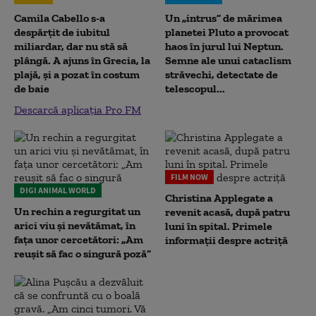
Camila Cabello s-a
Un „intrus” de mărimea
despărțit de iubitul
planetei Pluto a provocat
miliardar, dar nu stă să
haos în jurul lui Neptun.
plângă. A ajuns în Grecia, la
Semne ale unui cataclism
plajă, și a pozat în costum
străvechi, detectate de
de baie
telescopul...
Descarcă aplicația Pro FM
FILM NOW
DIGI ANIMAL WORLD
Christina Applegate a
Un rechin a regurgitat un
revenit acasă, după patru
arici viu și nevătămat, în
luni în spital. Primele
fața unor cercetători: „Am
informații despre actriță
reușit să fac o singură poză”