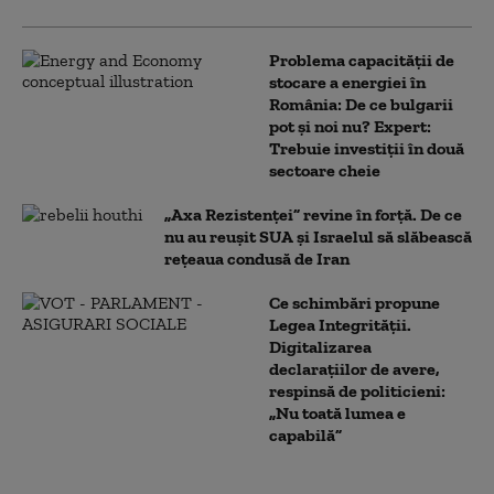
Problema capacității de
stocare a energiei în
România: De ce bulgarii
pot și noi nu? Expert:
Trebuie investiții în două
sectoare cheie
„Axa Rezistenței” revine în forță. De ce
nu au reușit SUA și Israelul să slăbească
rețeaua condusă de Iran
Ce schimbări propune
Legea Integrității.
Digitalizarea
declarațiilor de avere,
respinsă de politicieni:
„Nu toată lumea e
capabilă”