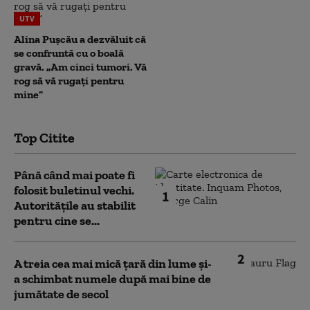
UTV
Alina Pușcău a dezvăluit că
se confruntă cu o boală
gravă. „Am cinci tumori. Vă
rog să vă rugați pentru
mine”
Top Citite
Până când mai poate fi
folosit buletinul vechi.
1
Autoritățile au stabilit
pentru cine se...
2
A treia cea mai mică țară din lume și-
a schimbat numele după mai bine de
jumătate de secol