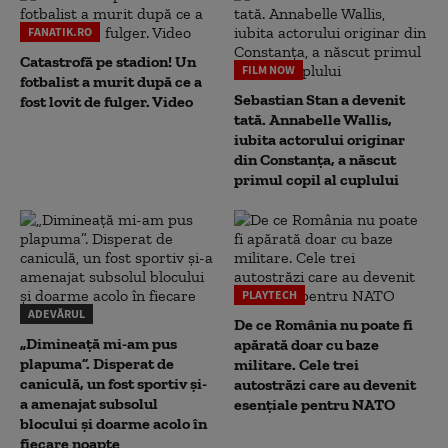
FANATIK.RO
Catastrofă pe stadion! Un
FILM NOW
fotbalist a murit după ce a
Sebastian Stan a devenit
fost lovit de fulger. Video
tată. Annabelle Wallis,
iubita actorului originar
din Constanța, a născut
primul copil al cuplului
PLAYTECH
ADEVĂRUL
De ce România nu poate fi
„Dimineață mi-am pus
apărată doar cu baze
plapuma”. Disperat de
militare. Cele trei
caniculă, un fost sportiv și-
autostrăzi care au devenit
a amenajat subsolul
esențiale pentru NATO
blocului și doarme acolo în
fiecare noapte