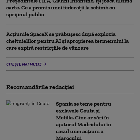
Președintele FIFA, Gianni Infantino, îşi joacă ultima
carte. Ce a promis unei federații la schimb cu
sprijinul public
Acţiunile SpaceX se prăbuşesc după explozia
cheltuielilor pentru AI şi apropierea termenului la
care expiră restricţiile de vânzare
CITEȘTE MAI MULTE
Recomandările redacţiei
Spania se teme pentru
exclavele Ceuta și
Melilla. Cine ar sări în
ajutorul Madridului în
cazul unei acțiuni a
Marocului