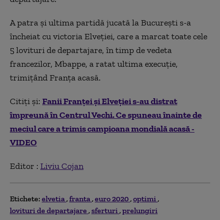
A patra și ultima partidă jucată la București s-a
încheiat cu victoria Elveției, care a marcat toate cele
5 lovituri de departajare, în timp de vedeta
francezilor, Mbappe, a ratat ultima execuție,
trimițând Franța acasă.
Citiți și:
Fanii Franței și Elveției s-au distrat
împreună în Centrul Vechi. Ce spuneau înainte de
meciul care a trimis campioana mondială acasă -
VIDEO
Editor :
Liviu Cojan
Etichete:
elvetia
franta
euro 2020
optimi
lovituri de departajare
sferturi
prelungiri