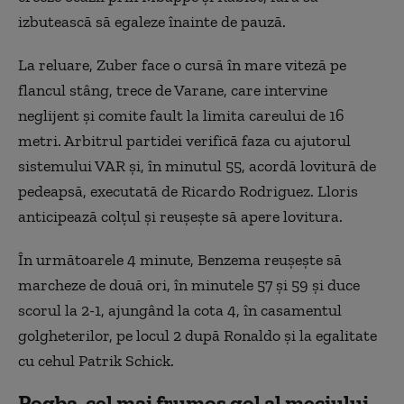
izbutească să egaleze înainte de pauză.
La reluare, Zuber face o cursă în mare viteză pe
flancul stâng, trece de Varane, care intervine
neglijent și comite fault la limita careului de 16
metri. Arbitrul partidei verifică faza cu ajutorul
sistemului VAR și, în minutul 55, acordă lovitură de
pedeapsă, executată de Ricardo Rodriguez. Lloris
anticipează colțul și reușește să apere lovitura.
În următoarele 4 minute, Benzema reușește să
marcheze de două ori, în minutele 57 și 59 și duce
scorul la 2-1, ajungând la cota 4, în casamentul
golgheterilor, pe locul 2 după Ronaldo și la egalitate
cu cehul Patrik Schick.
Pogba, cel mai frumos gol al meciului