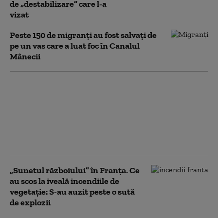
de „destabilizare” care l-a
vizat
Peste 150 de migranţi au fost salvați de
pe un vas care a luat foc în Canalul
Mânecii
Iulie 2026 a fost cea
mai caldă lună
înregistrată vreodată
în Franța de la
începutul
măsurătorilor, în 1900
„Sunetul războiului” în Franța. Ce
au scos la iveală incendiile de
vegetație: S-au auzit peste o sută
de explozii