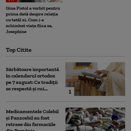
Gina Pistol a vorbit pentru
prima dată despre relația
cu tatăl ei. Cum i-a
schimbat viața fiica sa,
Josephine
Top Citite
Sărbătoare importantă
în calendarul ortodox
pe 7 august: Ce tradiții
se respectă și cui...
1
Medicamentele Colebil
și Panzcebil au fost
retrase din farmaciile
din România.