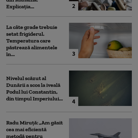
2
Explicația...
La câte grade trebuie
setat frigiderul.
Temperatura care
păstrează alimentele
3
în...
Nivelul scăzut al
Dunării a scos la iveală
Podul lui Constantin,
din timpul Imperiului...
4
Radu Miruță: „Am găsit
cea mai eficientă
metodă pentru