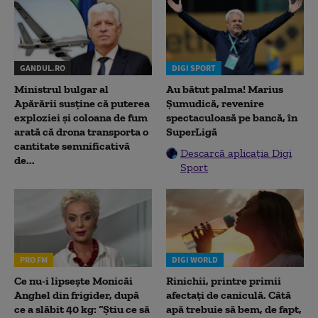
GANDUL.RO
DIGI SPORT
Ministrul bulgar al
Au bătut palma! Marius
Apărării susține că puterea
Șumudică, revenire
exploziei și coloana de fum
spectaculoasă pe bancă, în
arată că drona transporta o
SuperLigă
cantitate semnificativă
Descarcă aplicația Digi
de...
Sport
PRO FM
DIGI WORLD
Ce nu-i lipsește Monicăi
Rinichii, printre primii
Anghel din frigider, după
afectați de caniculă. Câtă
ce a slăbit 40 kg: “Știu ce să
apă trebuie să bem, de fapt,