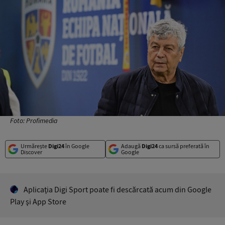
Foto: Profimedia
Urmărește
Digi24
în Google
Adaugă
Digi24
ca sursă preferată în
Discover
Google
Aplicaţia Digi Sport poate fi descărcată acum din Google
Play şi App Store