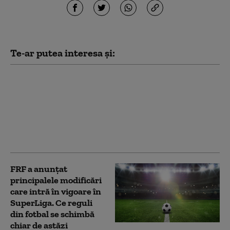
Te-ar putea interesa și:
De ce parte se
poziționează Răzvan
Burleanu, președintele
FRF, în scandalul
„vânzării” Cupei
Mondiale
FRF a anunțat
principalele modificări
care intră în vigoare în
SuperLiga. Ce reguli
din fotbal se schimbă
chiar de astăzi