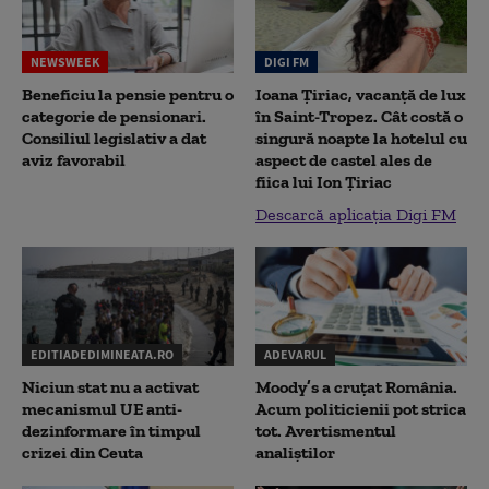
NEWSWEEK
DIGI FM
Beneficiu la pensie pentru o
Ioana Țiriac, vacanță de lux
categorie de pensionari.
în Saint-Tropez. Cât costă o
Consiliul legislativ a dat
singură noapte la hotelul cu
aviz favorabil
aspect de castel ales de
fiica lui Ion Țiriac
Descarcă aplicația Digi FM
EDITIADEDIMINEATA.RO
ADEVARUL
Niciun stat nu a activat
Moody’s a cruțat România.
mecanismul UE anti-
Acum politicienii pot strica
dezinformare în timpul
tot. Avertismentul
crizei din Ceuta
analiștilor