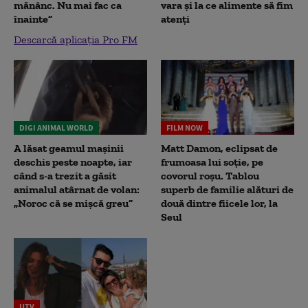
mănânc. Nu mai fac ca
vara și la ce alimente să fim
înainte”
atenți
Descarcă aplicația Pro FM
DIGI ANIMAL WORLD
FILM NOW
A lăsat geamul mașinii
Matt Damon, eclipsat de
deschis peste noapte, iar
frumoasa lui soție, pe
când s-a trezit a găsit
covorul roșu. Tablou
animalul atârnat de volan:
superb de familie alături de
„Noroc că se mișcă greu”
două dintre fiicele lor, la
Seul
UTV