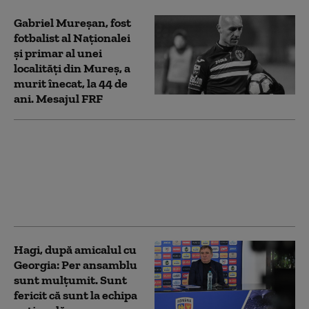
Gabriel Mureșan, fost
fotbalist al Naționalei
și primar al unei
localități din Mureș, a
murit înecat, la 44 de
ani. Mesajul FRF
CM 2026. Dănuţ Lupu:
„La Mondialul din '90
am plecat din
cantonament, m-a
întors Lucescu”
Hagi, după amicalul cu
Georgia: Per ansamblu
sunt mulţumit. Sunt
fericit că sunt la echipa