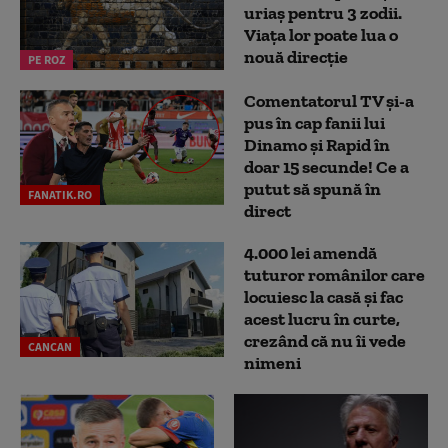
uriaș pentru 3 zodii.
Viața lor poate lua o
nouă direcție
PE ROZ
Comentatorul TV și-a
pus în cap fanii lui
Dinamo și Rapid în
doar 15 secunde! Ce a
putut să spună în
FANATIK.RO
direct
4.000 lei amendă
tuturor românilor care
locuiesc la casă și fac
acest lucru în curte,
crezând că nu îi vede
CANCAN
nimeni