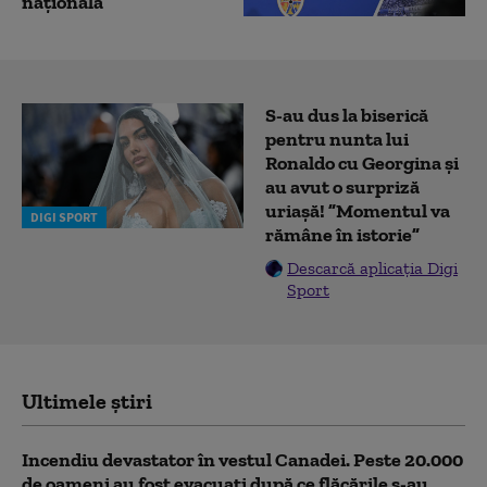
naţională
S-au dus la biserică
pentru nunta lui
Ronaldo cu Georgina și
au avut o surpriză
uriașă! ”Momentul va
DIGI SPORT
rămâne în istorie”
Descarcă aplicația Digi
Sport
Ultimele știri
Incendiu devastator în vestul Canadei. Peste 20.000
de oameni au fost evacuați după ce flăcările s-au