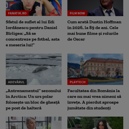
FANATIK.RO
FILM NOW
Sfatul de suflet al lui Edi
Cum arată Dustin Hoffman
Iordănescu pentru Daniel
în 2026, la 89 de ani. Cele
Bîrligea: „Să se
mai bune filme și rolurile
concentreze pe fotbal, asta
de Oscar
e meseria lui!”
ADEVĂRUL
PLAYTECH
„Antrenamentul” sezonului
Facultatea din România la
în Arctica: Un urs polar
care nu mai vrea nimeni să
folosește un bloc de gheață
înveţe. A pierdut aproape
pe post de halteră
jumătate din studenţi