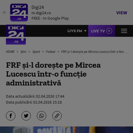
Digi24
VIEW
m.digi24.ro
FREE - In Google Play
LIVE TV
LIVE FM
HOME
Știri
Sport
Fotbal
FRF și-l dorește pe Mircea Lucescu într-o funcție administrativă
FRF și-l dorește pe Mircea
Lucescu într-o funcție
administrativă
Data actualizării:
02.04.2026 17:44
Data publicării:
02.04.2026 15:18