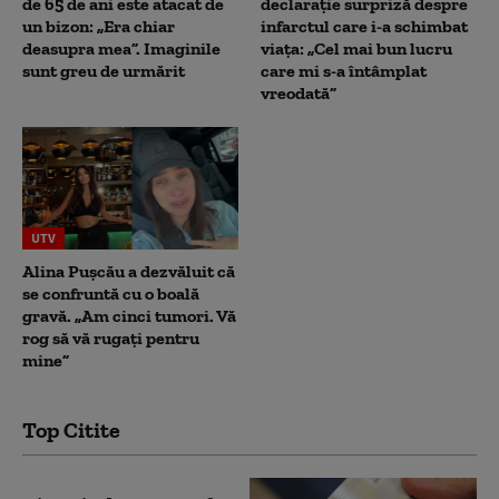
de 65 de ani este atacat de
declarație surpriză despre
un bizon: „Era chiar
infarctul care i-a schimbat
deasupra mea”. Imaginile
viața: „Cel mai bun lucru
sunt greu de urmărit
care mi s-a întâmplat
vreodată”
UTV
Alina Pușcău a dezvăluit că
se confruntă cu o boală
gravă. „Am cinci tumori. Vă
rog să vă rugați pentru
mine”
Top Citite