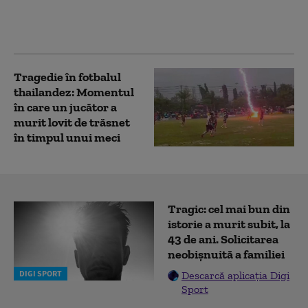
Redresare şi Rezilienţă.
Comparație cu situația
României
Tragedie în fotbalul
thailandez: Momentul
în care un jucător a
murit lovit de trăsnet
în timpul unui meci
Tragic: cel mai bun din
istorie a murit subit, la
43 de ani. Solicitarea
neobișnuită a familiei
DIGI SPORT
Descarcă aplicația Digi
Sport