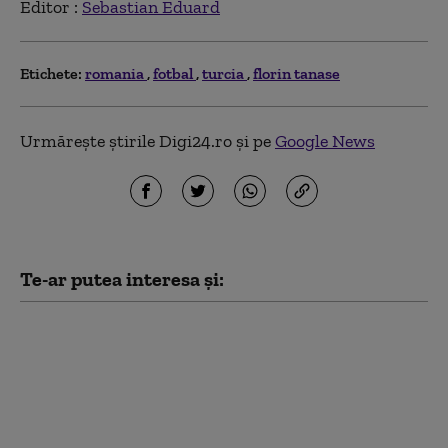
Editor :
Sebastian Eduard
Etichete:
romania
fotbal
turcia
florin tanase
Urmărește știrile Digi24.ro și pe
Google News
Te-ar putea interesa și:
Guvernul a adoptat
mecanismul prin care
Transelectrica poate
limita consumul
marilor companii. În ce
condiții se poate aplica