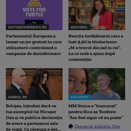
EDITIADEDIMINEATA.RO
ADEVARUL
Parlamentul European a
Reacția învățătoarei care a
lansat un joc gratuit în care
luat 4,90 la titularizare:
utilizatorii controlează o
„M-a trecut din iad în rai”.
campanie de dezinformare
La ce notă a ajuns după
contestație
GANDUL.RO
DIGI SPORT
Bolojan, întrebat dacă va
MM Stoica a ”tremurat”
lua exemplul lui Nicușor
pentru fiica sa Teodora:
Dan și va publica declarația
”Am fost sigur că nu poate”
de avere a partenerei sale
Descarcă aplicația Digi
de viață. Ce răspuns a dat...