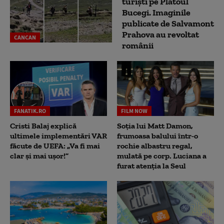
turiști pe Platoul
Bucegi. Imaginile
publicate de Salvamont
Prahova au revoltat
CANCAN
românii
FANATIK.RO
FILM NOW
Cristi Balaj explică
Soția lui Matt Damon,
ultimele implementări VAR
frumoasa balului într-o
făcute de UEFA: „Va fi mai
rochie albastru regal,
clar și mai ușor!”
mulată pe corp. Luciana a
furat atenția la Seul