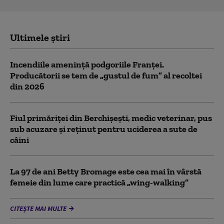
Ultimele știri
Incendiile amenință podgoriile Franței.
Producătorii se tem de „gustul de fum” al recoltei
din 2026
Fiul primăriţei din Berchişeşti, medic veterinar, pus
sub acuzare şi reţinut pentru uciderea a sute de
câini
La 97 de ani Betty Bromage este cea mai în vârstă
femeie din lume care practică „wing-walking”
CITEȘTE MAI MULTE