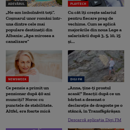
ADEVĂRUL
PLAYTECH
„Ne-am îmbolnăvit toți”.
Cu cât îți crește salariul
Coșmarul unor români într-
pentru fiecare prag de
una dintre cele mai
vechime. Cum se aplică
populare destinații din
majorările din noua Lege a
Albania: „Apa mirosea a
salarizării după 3, 5, 10, 15
canalizare”
și...
NEWSWEEK
DIGI FM
Ce pensie a primit un
„Anna, ţine-ţi prostul
pensionar după 40 ani
acasă!" Reacţii după ce un
munciți? Noroc cu
bărbat a desenat o
punctele de stabilitate.
declaraţie de dragoste pe o
Altfel, era foarte mică
stâncă, în Transfăgărăşan
Descarcă aplicația Digi FM