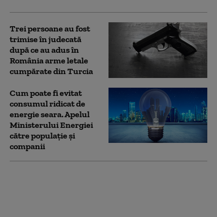
Trei persoane au fost
trimise în judecată
după ce au adus în
România arme letale
cumpărate din Turcia
Cum poate fi evitat
consumul ridicat de
energie seara. Apelul
Ministerului Energiei
către populație și
companii
Bulgaria a primit
săptămâna trecută un
miliard de euro prin
Planul Naţional de