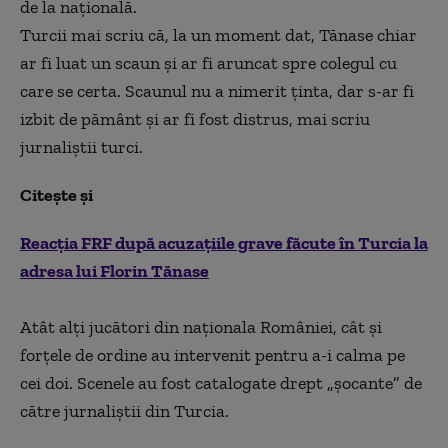
de la națională.
Turcii mai scriu că, la un moment dat, Tănase chiar
ar fi luat un scaun și ar fi aruncat spre colegul cu
care se certa. Scaunul nu a nimerit ținta, dar s-ar fi
izbit de pământ și ar fi fost distrus, mai scriu
jurnaliștii turci.
Citește și
Reacția FRF după acuzațiile grave făcute în Turcia la
adresa lui Florin Tănase
Atât alți jucători din naționala României, cât și
forțele de ordine au intervenit pentru a-i calma pe
cei doi. Scenele au fost catalogate drept „șocante” de
către jurnaliștii din Turcia.