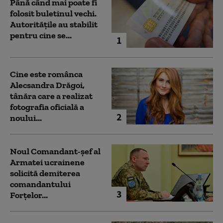
Până când mai poate fi
folosit buletinul vechi.
Autoritățile au stabilit
pentru cine se...
1
Cine este românca
Alecsandra Drăgoi,
tânăra care a realizat
fotografia oficială a
2
noului...
Noul Comandant-șef al
Armatei ucrainene
solicită demiterea
comandantului
3
Forțelor...