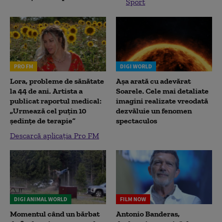
Sport
PRO FM
DIGI WORLD
Lora, probleme de sănătate
Așa arată cu adevărat
la 44 de ani. Artista a
Soarele. Cele mai detaliate
publicat raportul medical:
imagini realizate vreodată
„Urmează cel puțin 10
dezvăluie un fenomen
ședințe de terapie”
spectaculos
Descarcă aplicația Pro FM
DIGI ANIMAL WORLD
FILM NOW
Momentul când un bărbat
Antonio Banderas,