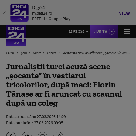
Digi24
VIEW
m.digi24.ro
FREE - In Google Play
LIVE TV
LIVE FM
HOME
Știri
Sport
Fotbal
Jurnaliștii turci acuză scene „șocante” în vestiarul tricolorilor, după meci: Florin Tănase ar fi aruncat cu scaunul după un coleg
Jurnaliștii turci acuză scene
„șocante” în vestiarul
tricolorilor, după meci: Florin
Tănase ar fi aruncat cu scaunul
după un coleg
Data actualizării:
27.03.2026 14:09
Data publicării:
27.03.2026 09:05