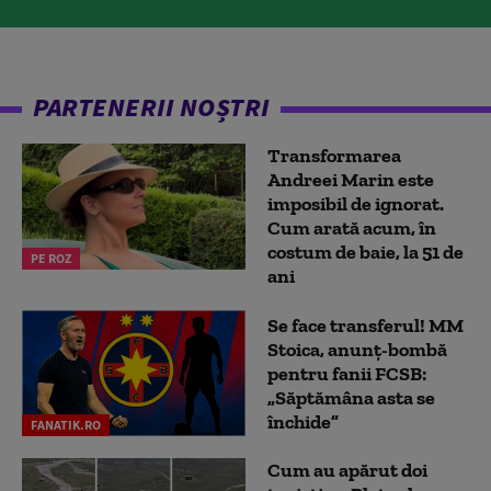
PARTENERII NOȘTRI
Transformarea
Andreei Marin este
imposibil de ignorat.
Cum arată acum, în
costum de baie, la 51 de
PE ROZ
ani
Se face transferul! MM
Stoica, anunț-bombă
pentru fanii FCSB:
„Săptămâna asta se
închide”
FANATIK.RO
Cum au apărut doi