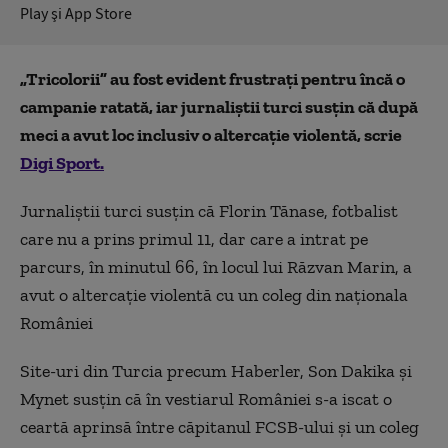
Play şi App Store
„Tricolorii” au fost evident frustrați pentru încă o
campanie ratată, iar jurnaliștii turci susțin că după
meci a avut loc inclusiv o altercație violentă, scrie
Digi Sport.
Jurnaliștii turci susțin că Florin Tănase, fotbalist
care nu a prins primul 11, dar care a intrat pe
parcurs, în minutul 66, în locul lui Răzvan Marin, a
avut o altercație violentă cu un coleg din naționala
României
Site-uri din Turcia precum Haberler, Son Dakika și
Mynet susțin că în vestiarul României s-a iscat o
ceartă aprinsă între căpitanul FCSB-ului și un coleg