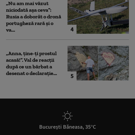
„Nu am mai văzut
niciodată așa ceva”:
Rusia a doborât o dronă
portugheză rară și o
4
va...
„Anna, ţine-ţi prostul
acasă!”. Val de reacții
după ce un bărbat a
desenat o declarație...
5
București Băneasa, 35°C