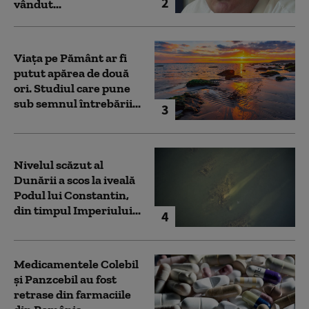
2
vândut...
Viața pe Pământ ar fi
putut apărea de două
ori. Studiul care pune
sub semnul întrebării...
3
Nivelul scăzut al
Dunării a scos la iveală
Podul lui Constantin,
din timpul Imperiului...
4
Medicamentele Colebil
și Panzcebil au fost
retrase din farmaciile