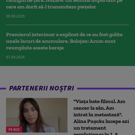
ratingul de țară. Nazare: Un semnal important pe
care am dorit să-l transmitem piețelor
08.08.2026
Premierul interimar a explicat de ce au fost golite
unele lacuri de acumulare. Bolojan: Acum sunt
reumplute aceste baraje
07.08.2026
PARTENERII NOȘTRI
"Viața bate filmul. Am
cancer la sân. Am
intrat în metastază".
Alina Pușcău începe azi
un tratament
PE ROZ
revoluționar în L.A.