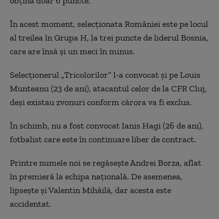
obțină doar 6 puncte.
În acest moment, selecționata României este pe locul
al treilea în Grupa H, la trei puncte de liderul Bosnia,
care are însă și un meci în minus.
Selecționerul „Tricolorilor” l-a convocat și pe Louis
Munteanu (23 de ani), atacantul celor de la CFR Cluj,
deși existau zvonuri conform cărora va fi exclus.
În schimb, nu a fost convocat Ianis Hagi (26 de ani),
fotbalist care este în continuare liber de contract.
Printre numele noi se regăsește Andrei Borza, aflat
în premieră la echipa națională. De asemenea,
lipsește și Valentin Mihăilă, dar acesta este
accidentat.