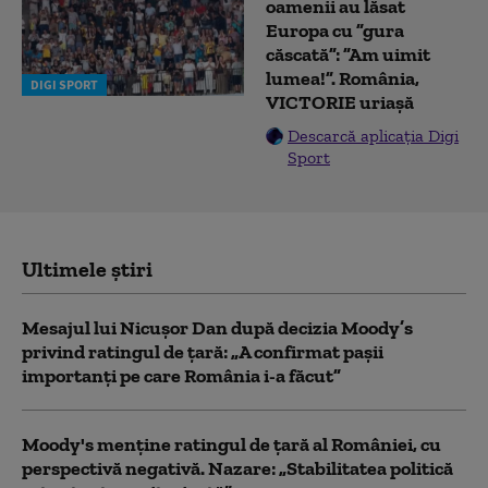
oamenii au lăsat
Europa cu ”gura
căscată”: ”Am uimit
lumea!”. România,
DIGI SPORT
VICTORIE uriașă
Descarcă aplicația Digi
Sport
Ultimele știri
Mesajul lui Nicușor Dan după decizia Moody’s
privind ratingul de țară: „A confirmat pașii
importanți pe care România i-a făcut”
Moody's menține ratingul de țară al României, cu
perspectivă negativă. Nazare: „Stabilitatea politică