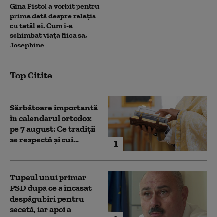
Gina Pistol a vorbit pentru
prima dată despre relația
cu tatăl ei. Cum i-a
schimbat viața fiica sa,
Josephine
Top Citite
Sărbătoare importantă
în calendarul ortodox
pe 7 august: Ce tradiții
se respectă și cui...
1
Tupeul unui primar
PSD după ce a încasat
despăgubiri pentru
secetă, iar apoi a