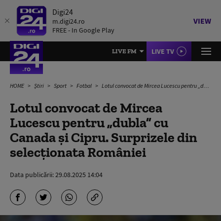
Digi24
VIEW
m.digi24.ro
FREE - In Google Play
LIVE TV
LIVE FM
HOME
Știri
Sport
Fotbal
Lotul convocat de Mircea Lucescu pentru „dubla” cu Canada și Cipru. Surprizele din selecționata României
Lotul convocat de Mircea
Lucescu pentru „dubla” cu
Canada și Cipru. Surprizele din
selecționata României
Data publicării:
29.08.2025 14:04