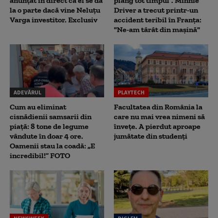
anunțat în direct că el se dă
plâng tot timpul". Minnie
la o parte dacă vine Neluțu
Driver a trecut printr-un
Varga investitor. Exclusiv
accident teribil în Franța:
"Ne-am târât din mașină"
ADEVĂRUL
PLAYTECH
Cum au eliminat
Facultatea din România la
cisnădienii samsarii din
care nu mai vrea nimeni să
piață: 8 tone de legume
înveţe. A pierdut aproape
vândute în doar 4 ore.
jumătate din studenţi
Oamenii stau la coadă: „E
incredibil!” FOTO