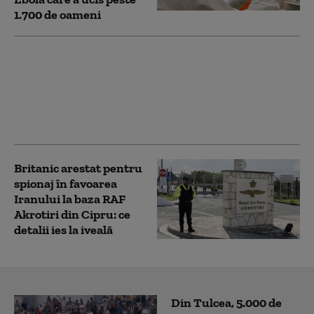
1.700 de oameni
Departamentul de Stat
al SUA închide
consulate în țări
considerate aliați
strategici ai Americii
Britanic arestat pentru
spionaj în favoarea
Iranului la baza RAF
Akrotiri din Cipru: ce
detalii ies la iveală
Din Tulcea, 5.000 de