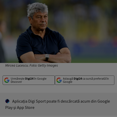
Mircea Lucescu. Foto: Getty Images
Urmărește
Digi24
în Google
Adaugă
Digi24
ca sursă preferată în
Discover
Google
Aplicaţia Digi Sport poate fi descărcată acum din Google
Play şi App Store