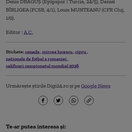
Denis DRĂGUȘ (Eyüpspor | Turcia, 24/5), Daniel
BÎRLIGEA (FCSB, 4/1), Louis MUNTEANU (CFR Cluj,
1/0).
Editor :
A.C.
Etichete:
canada
mircea lucescu
cipru
nationala de fotbal a romaniei
calificari campionatul mondial 2026
Urmărește știrile Digi24.ro și pe
Google News
Te-ar putea interesa și: