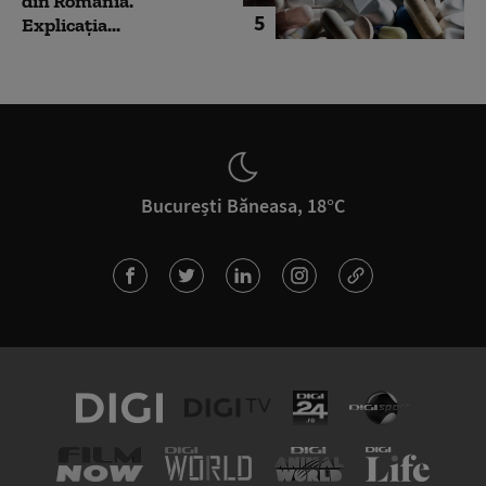
din România.
5
Explicația...
București Băneasa, 18°C