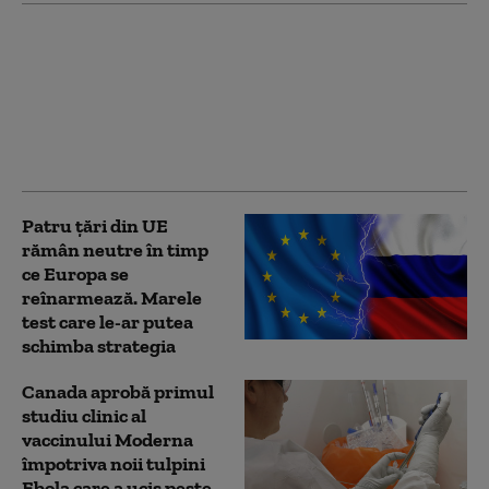
Premierul Canadei îl
ironizează pe Trump
după o problemă cu
teleprompterul: „Nu
văd acest lucru ca pe o
conspirație”
Patru țări din UE
rămân neutre în timp
ce Europa se
reînarmează. Marele
test care le-ar putea
schimba strategia
Canada aprobă primul
studiu clinic al
vaccinului Moderna
împotriva noii tulpini
Ebola care a ucis peste