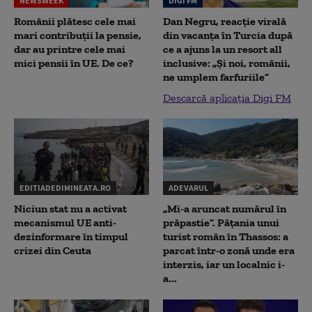
NEWSWEEK
DIGI FM
Românii plătesc cele mai
Dan Negru, reacție virală
mari contribuții la pensie,
din vacanța în Turcia după
dar au printre cele mai
ce a ajuns la un resort all
mici pensii în UE. De ce?
inclusive: „Și noi, românii,
ne umplem farfuriile”
Descarcă aplicația Digi FM
EDITIADEDIMINEATA.RO
ADEVARUL
Niciun stat nu a activat
„Mi-a aruncat numărul în
mecanismul UE anti-
prăpastie”. Pățania unui
dezinformare în timpul
turist român în Thassos: a
crizei din Ceuta
parcat într-o zonă unde era
interzis, iar un localnic i-
a...