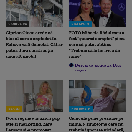
GANDUL.RO
DIGI SPORT
Ciprian Ciucu crede că
FOTO Mihaela Rădulescu a
blocul care a explodat în
fost ”ștearsă complet” și nu
Rahova va fi demolat. Cât ar
s-a mai putut abține:
putea dura construcția
”Trebuie să le fie frică de
unui alt imobil
mine”
Descarcă aplicația Digi
Sport
PRO FM
DIGI WORLD
Noua regină a muzicii pop
Canicula pune presiune pe
știe și marketing. Zara
inimă. 5 simptome care nu
Larsson și-a promovat
trebuie ignorate niciodată,