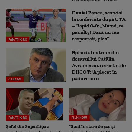
Daniel Pancu, scandal
la conferință după UTA
– Rapid 0-0: „Mamă, ce
penalty! Dacă nu mă
respectați, plec”
FANATIK.RO
Episodul extrem din
dosarul lui Cătălin
Avramescu, cercetat de
DIICOT: 'A plecat în
pădure cu o
CANCAN
FANATIK.RO
FILM NOW
Șeful din SuperLiga a
"Sunt în stare de șoc și