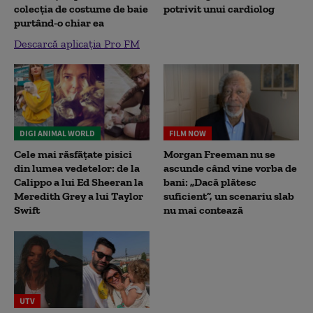
colecția de costume de baie
potrivit unui cardiolog
purtând-o chiar ea
Descarcă aplicația Pro FM
DIGI ANIMAL WORLD
FILM NOW
Cele mai răsfățate pisici
Morgan Freeman nu se
din lumea vedetelor: de la
ascunde când vine vorba de
Calippo a lui Ed Sheeran la
bani: „Dacă plătesc
Meredith Grey a lui Taylor
suficient”, un scenariu slab
Swift
nu mai contează
UTV