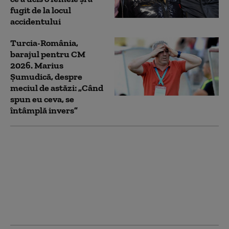
fugit de la locul
accidentului
Turcia-România,
barajul pentru CM
2026. Marius
Șumudică, despre
meciul de astăzi: „Când
spun eu ceva, se
întâmplă invers”
Percheziții după
violențele de la meciul
Rapid – Petrolul.
Amenzi de peste
90.000 de lei și 9
persoane duse la
audieri