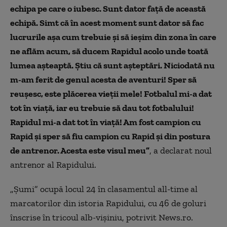
echipa pe care o iubesc. Sunt dator faţă de această
echipă. Simt că în acest moment sunt dator să fac
lucrurile aşa cum trebuie şi să ieşim din zona în care
ne aflăm acum, să ducem Rapidul acolo unde toată
lumea aşteaptă. Ştiu că sunt aşteptări. Niciodată nu
m-am ferit de genul acesta de aventuri! Sper să
reuşesc, este plăcerea vieţii mele! Fotbalul mi-a dat
tot în viaţă, iar eu trebuie să dau tot fotbalului!
Rapidul mi-a dat tot în viaţă! Am fost campion cu
Rapid şi sper să fiu campion cu Rapid şi din postura
de antrenor. Acesta este visul meu”
, a declarat noul
antrenor al Rapidului.
„Şumi” ocupă locul 24 în clasamentul all-time al
marcatorilor din istoria Rapidului, cu 46 de goluri
înscrise în tricoul alb-vişiniu, potrivit News.ro.