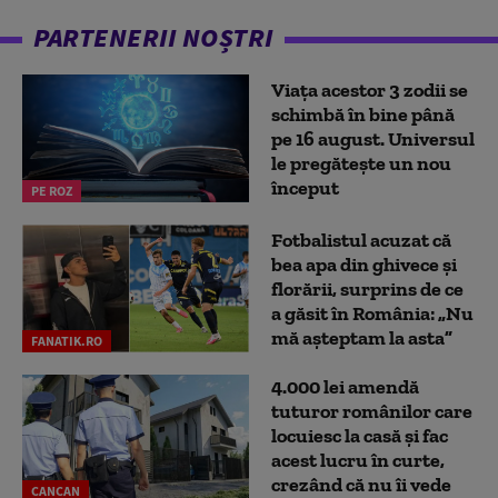
PARTENERII NOȘTRI
Viața acestor 3 zodii se
schimbă în bine până
pe 16 august. Universul
le pregătește un nou
început
PE ROZ
Fotbalistul acuzat că
bea apa din ghivece și
florării, surprins de ce
a găsit în România: „Nu
mă așteptam la asta”
FANATIK.RO
4.000 lei amendă
tuturor românilor care
locuiesc la casă și fac
acest lucru în curte,
crezând că nu îi vede
CANCAN