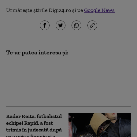
Urmărește știrile Digi24.ro și pe
Google News
Te-ar putea interesa și:
Rică Răducanu a ajuns
de urgenţă la spital:
„Nu sunt bine”
Kader Keita, fotbalistul
echipei Rapid, a fost
trimis în judecată după
ce a ucis o femeie și a