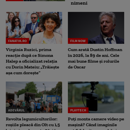
nimeni
FANATIK.RO
FILM NOW
Virginia Ruzici, prima
Cum arată Dustin Hoffman
reacție după ce Simona
în 2026, la 89 de ani. Cele
Halep a oficializat relația
mai bune filme și rolurile
cu Dorin Mateiu: „Trăiește
de Oscar
așa cum dorește”
ADEVĂRUL
PLAYTECH
Revolta legumicultorilor:
Poți monta camere video pe
roșiile pleacă din Olt cu 1,5
mașină? Când imaginile