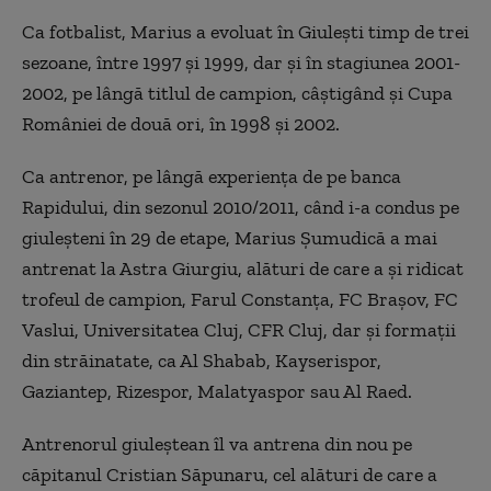
Ca fotbalist, Marius a evoluat în Giuleşti timp de trei
sezoane, între 1997 şi 1999, dar şi în stagiunea 2001-
2002, pe lângă titlul de campion, câştigând şi Cupa
României de două ori, în 1998 şi 2002.
Ca antrenor, pe lângă experienţa de pe banca
Rapidului, din sezonul 2010/2011, când i-a condus pe
giuleşteni în 29 de etape, Marius Şumudică a mai
antrenat la Astra Giurgiu, alături de care a şi ridicat
trofeul de campion, Farul Constanţa, FC Braşov, FC
Vaslui, Universitatea Cluj, CFR Cluj, dar şi formaţii
din străinatate, ca Al Shabab, Kayserispor,
Gaziantep, Rizespor, Malatyaspor sau Al Raed.
Antrenorul giuleştean îl va antrena din nou pe
căpitanul Cristian Săpunaru, cel alături de care a