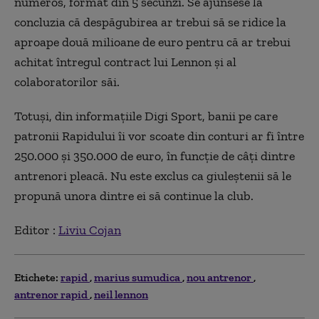
numeros, format din 5 secunzi. Se ajunsese la
concluzia că despăgubirea ar trebui să se ridice la
aproape două milioane de euro pentru că ar trebui
achitat întregul contract lui Lennon și al
colaboratorilor săi.
Totuși, din informațiile Digi Sport, banii pe care
patronii Rapidului îi vor scoate din conturi ar fi între
250.000 și 350.000 de euro, în funcție de câți dintre
antrenori pleacă. Nu este exclus ca giuleștenii să le
propună unora dintre ei să continue la club.
Editor :
Liviu Cojan
Etichete:
rapid
marius sumudica
nou antrenor
antrenor rapid
neil lennon