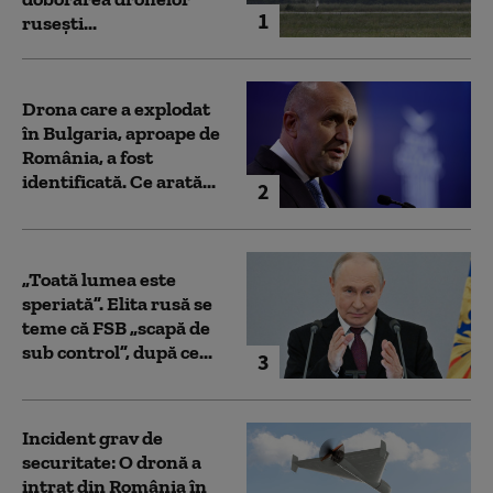
1
rusești...
Drona care a explodat
în Bulgaria, aproape de
România, a fost
identificată. Ce arată...
2
„Toată lumea este
speriată”. Elita rusă se
teme că FSB „scapă de
sub control”, după ce...
3
Incident grav de
securitate: O dronă a
intrat din România în