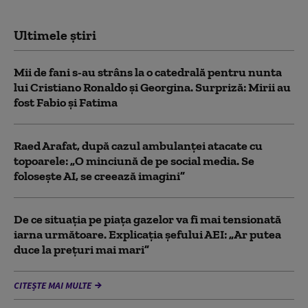
Ultimele știri
Mii de fani s-au strâns la o catedrală pentru nunta
lui Cristiano Ronaldo şi Georgina. Surpriză: Mirii au
fost Fabio şi Fatima
Raed Arafat, după cazul ambulanței atacate cu
topoarele: „O minciună de pe social media. Se
folosește AI, se creează imagini”
De ce situaţia pe piaţa gazelor va fi mai tensionată
iarna următoare. Explicația șefului AEI: „Ar putea
duce la preţuri mai mari”
CITEȘTE MAI MULTE