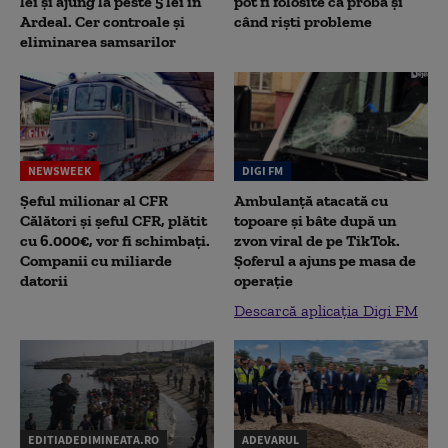
lei și ajung la peste 5 lei în
pot fi folosite ca probă și
Ardeal. Cer controale și
când riști probleme
eliminarea samsarilor
NEWSWEEK
DIGI FM
Șeful milionar al CFR
Ambulanță atacată cu
Călători și șeful CFR, plătit
topoare și bâte după un
cu 6.000€, vor fi schimbați.
zvon viral de pe TikTok.
Companii cu miliarde
Șoferul a ajuns pe masa de
datorii
operație
Descarcă aplicația Digi FM
EDITIADEDIMINEATA.RO
ADEVARUL