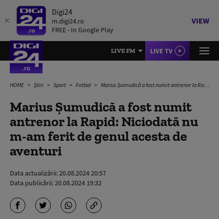
Digi24
VIEW
m.digi24.ro
FREE - In Google Play
LIVE TV
LIVE FM
HOME
Știri
Sport
Fotbal
Marius Șumudică a fost numit antrenor la Rapid: Niciodată nu m-am ferit de genul acesta de aventuri
Marius Șumudică a fost numit
antrenor la Rapid: Niciodată nu
m-am ferit de genul acesta de
aventuri
Data actualizării:
20.08.2024 20:57
Data publicării:
20.08.2024 19:32