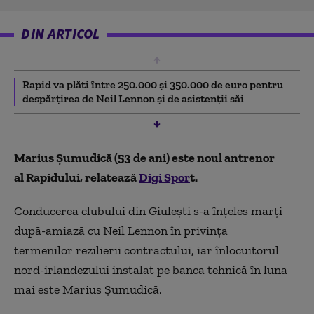
DIN ARTICOL
Rapid va plăti între 250.000 și 350.000 de euro pentru
despărțirea de Neil Lennon și de asistenții săi
Marius Șumudică (53 de ani) este noul antrenor
al Rapidului, relatează
Digi Spor
t.
Conducerea clubului din Giulești s-a înțeles marți
după-amiază cu Neil Lennon în privința
termenilor rezilierii contractului, iar înlocuitorul
nord-irlandezului instalat pe banca tehnică în luna
mai este Marius Șumudică.