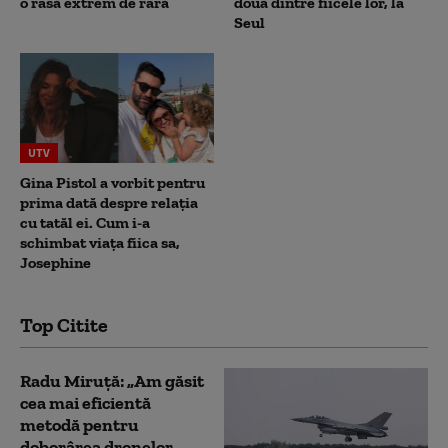
o rasă extrem de rară
două dintre fiicele lor, la
Seul
UTV
Gina Pistol a vorbit pentru
prima dată despre relația
cu tatăl ei. Cum i-a
schimbat viața fiica sa,
Josephine
Top Citite
Radu Miruță: „Am găsit
cea mai eficientă
metodă pentru
doborârea dronelor