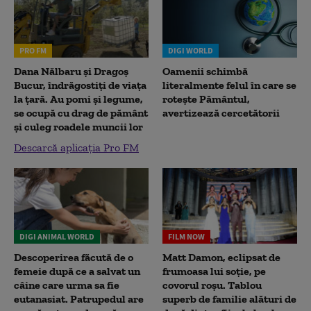
PRO FM
DIGI WORLD
Dana Nălbaru și Dragoș
Oamenii schimbă
Bucur, îndrăgostiți de viața
literalmente felul în care se
la țară. Au pomi și legume,
rotește Pământul,
se ocupă cu drag de pământ
avertizează cercetătorii
și culeg roadele muncii lor
Descarcă aplicația Pro FM
DIGI ANIMAL WORLD
FILM NOW
Descoperirea făcută de o
Matt Damon, eclipsat de
femeie după ce a salvat un
frumoasa lui soție, pe
câine care urma sa fie
covorul roșu. Tablou
eutanasiat. Patrupedul are
superb de familie alături de