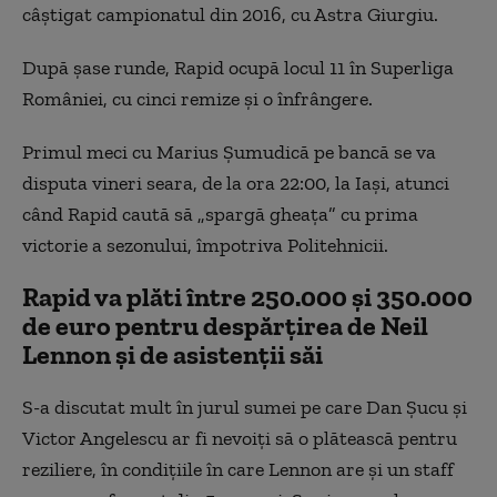
câştigat campionatul din 2016, cu Astra Giurgiu.
După şase runde, Rapid ocupă locul 11 în Superliga
României, cu cinci remize şi o înfrângere.
Primul meci cu Marius Şumudică pe bancă se va
disputa vineri seara, de la ora 22:00, la Iaşi, atunci
când Rapid caută să „spargă gheaţa” cu prima
victorie a sezonului, împotriva Politehnicii.
Rapid va plăti între 250.000 și 350.000
de euro pentru despărțirea de Neil
Lennon și de asistenții săi
S-a discutat mult în jurul sumei pe care Dan Șucu și
Victor Angelescu ar fi nevoiți să o plătească pentru
reziliere, în condițiile în care Lennon are și un staff