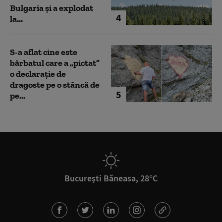
Bulgaria şi a explodat
4
la...
S-a aflat cine este
bărbatul care a „pictat”
o declarație de
dragoste pe o stâncă de
5
pe...
București Băneasa, 28°C