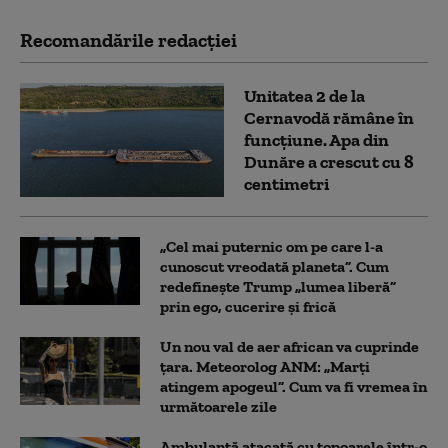
Recomandările redacţiei
Unitatea 2 de la
Cernavodă rămâne în
funcțiune. Apa din
Dunăre a crescut cu 8
centimetri
„Cel mai puternic om pe care l-a
cunoscut vreodată planeta”. Cum
redefinește Trump „lumea liberă”
prin ego, cucerire și frică
Un nou val de aer african va cuprinde
țara. Meteorolog ANM: „Marți
atingem apogeul”. Cum va fi vremea în
următoarele zile
Ambulanţă atacată cu topoarele într-o