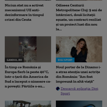
Niciun stat nu a activat
Odiseea Centurii
mecanismul UE anti-
Metropolitane Cluj: 9 ani de
dezinformare în timpul
întârzieri, două licitații
crizei din Ceuta
eșuate, un contract reziliat
și un proiect luat din nou
la...
GANDUL.RO
DIGI SPORT
În timp ce România și
Noul portar de la Dinamo i-
Europa fierb la peste 40°C,
a atras atenția unei actrițe
într-o țară din America de
din România: ”Am fost
Sud a început o ninsoare ca-
împreună în altă viață”
n povești: Pârtiile s-au...
Descarcă aplicația Digi
Sport