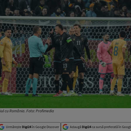
ul cu România. Foto: Profimedia
Urmărește
Digi24
în Google Discover
Adaugă
Digi24
ca sursă preferată în Googl