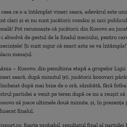
 ceea ce s-a întâmplat vineri seara, adevărul este unu
nt clari și ei nu sunt jucătorii români și nici publicu
nală! Pot recunoaște că jucătorii din Kosovo au juca
i absolvă de gestul de la finalul meciului, pentru car
ecințele! Și sunt sigur că exact asta se va întâmpla!”
olacu mesajul.
nia – Kosovo, din penultima etapă a grupelor Ligii 
vineri seară, după minutul 90, jucătorii kosovari pără
 încheiat după mai bine de o oră, sâmbătă, fără fotbal
itrul partidei a venit pe teren după ce nu a reuşit să
Kosovo să joace ultimele două minute, şi, în prezenţa 
fluierat finalul.
isport.ro, foarte probabil, rezultatul final al partide