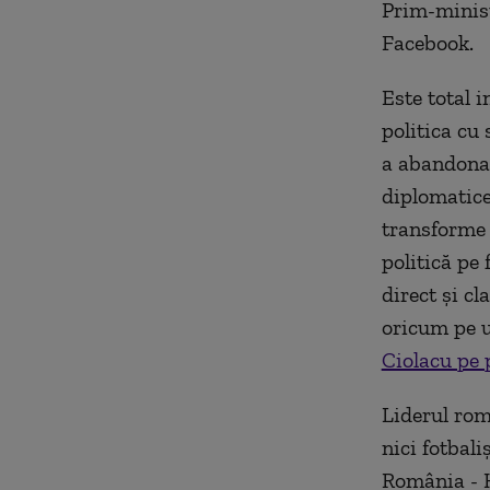
Prim-minist
Facebook.
Este total 
politica cu 
a abandona 
diplomatice
transforme 
politică pe 
direct și cl
oricum pe u
Ciolacu pe 
Liderul rom
nici fotbali
România - K