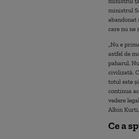
ministrul ță
ministrul Să
abandonat m
care nu ne 
„Nu e prima
astfel de m
paharul. Nu
civilizată.
totul este ș
continua ace
vedere legal
Albin Kurti,
Ce a s