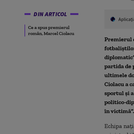
DIN ARTICOL
Aplicaţ
Ce a spus premierul
român, Marcel Ciolacu
Premierul d
fotbaliștilo
diplomatic”
partida de 
ultimele d
Ciolacu a c
sportul și 
politico-di
în victimă”
Echipa nați