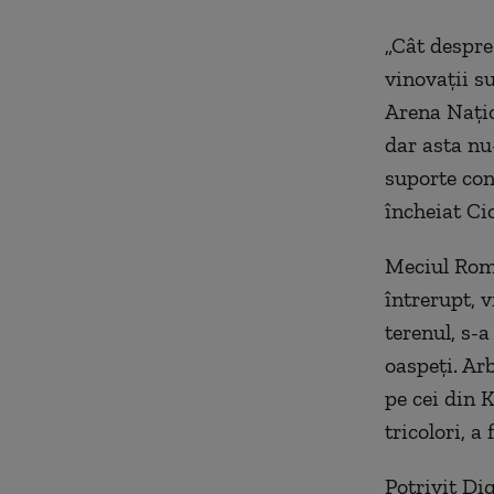
„Cât despre
vinovații su
Arena Națio
dar asta nu-
suporte cons
încheiat Ci
Meciul Româ
întrerupt, 
terenul, s-a
oaspeţi. Arb
pe cei din 
tricolori, a 
Potrivit Dig