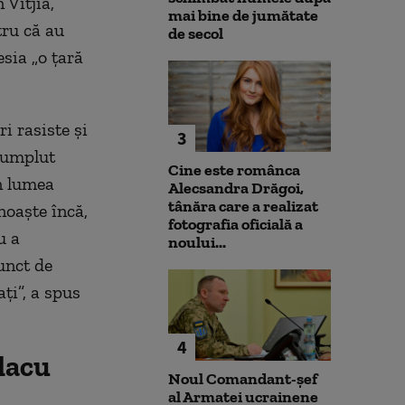
 Vitjia,
mai bine de jumătate
tru că au
de secol
sia „o țară
i rasiste și
3
 umplut
Cine este românca
n lumea
Alecsandra Drăgoi,
tânăra care a realizat
noaște încă,
fotografia oficială a
u a
noului...
punct de
ți”, a spus
4
lacu
Noul Comandant-șef
al Armatei ucrainene