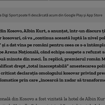
ia Digi Sport poate fi descărcată acum din Google Play şi App Store
in Kosovo, Albin Kurt, a anunțat, într-un discurs ți
r kosovari, că va „continua această luptă la nivel pol
 și a dat vina pe români pentru ceea ce s-a întâmpla
pe Arena Națională, când echipa oaspete a refuzat s
ouă minute din meci. În replică, premierul român 
alificat drept „total inacceptabilă” amestecarea polit
a criticat declarația omologului kosovar privind pre
plomatice prin care „încearcă în zadar să transform
.
onală din Kosovo a fost vizitată la hotel de Albin Kur