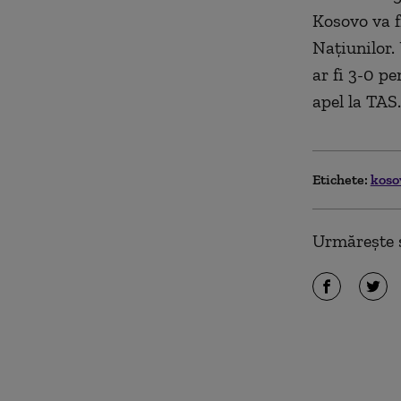
Kosovo va f
Națiunilor.
ar fi 3-0 pe
apel la TAS.
Etichete:
koso
Urmărește ș