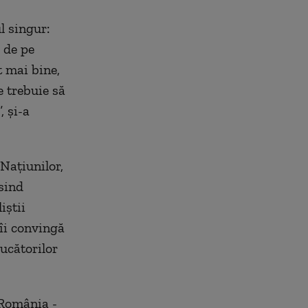
l singur:
l de pe
t mai bine,
e trebuie să
, și-a
Naţiunilor,
sind
iştii
 îi convingă
jucătorilor
i România -