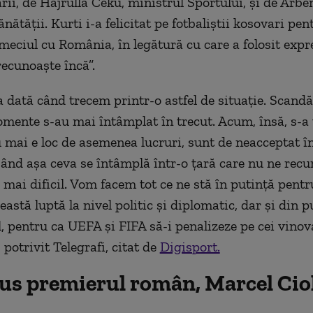
rii, de Hajrulla Ceku, ministrul Sportului, și de Arben
nătății. Kurti i-a felicitat pe fotbaliștii kosovari pen
eciul cu România, în legătură cu care a folosit expre
recunoaște încă”.
 dată când trecem printr-o astfel de situație. Scandăr
omente s-au mai întâmplat în trecut. Acum, însă, s-a
 mai e loc de asemenea lucruri, sunt de neacceptat î
 Când așa ceva se întâmplă într-o țară care nu ne recu
i mai dificil. Vom facem tot ce ne stă în putință pentr
astă luptă la nivel politic și diplomatic, dar și din 
, pentru ca UEFA și FIFA să-i penalizeze pe cei vinova
 potrivit Telegrafi, citat de
Digisport.
pus premierul român, Marcel Cio