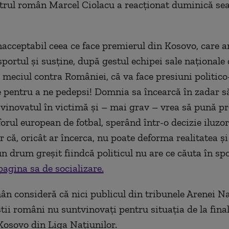
rul român Marcel Ciolacu a reacționat duminică sea
inacceptabil ceea ce face premierul din Kosovo, care 
sportul și susține, după gestul echipei sale naționale 
meciul contra României, că va face presiuni politico
 pentru a ne pedepsi! Domnia sa încearcă în zadar s
vinovatul în victimă și – mai grav – vrea să pună p
forul european de fotbal, sperând într-o decizie iluzor
ar că, oricât ar încerca, nu poate deforma realitatea ș
n drum greșit fiindcă politicul nu are ce căuta în spo
pagina sa de socializare.
ân consideră că nici publicul din tribunele Arenei Na
știi români nu suntvinovați pentru situația de la fina
osovo din Liga Națiunilor.