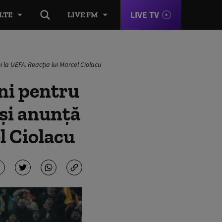
LIVE TV
LTE
LIVE FM
i la UEFA. Reacția lui Marcel Ciolacu
ni pentru
 și anunță
l Ciolacu