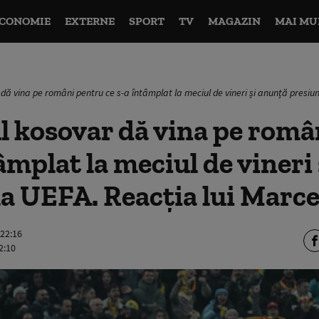
CONOMIE
EXTERNE
SPORT
TV
MAGAZIN
MAI MU
dă vina pe români pentru ce s-a întâmplat la meciul de vineri și anunță presiun
 kosovar dă vina pe româ
tâmplat la meciul de vineri
la UEFA. Reacția lui Marce
 22:16
2:10