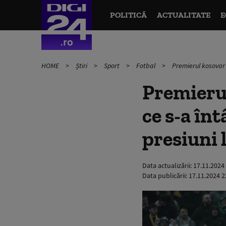
POLITICĂ
ACTUALITATE
E
HOME
Știri
Sport
Fotbal
Premierul kosovar 
Premierul
ce s-a în
presiuni 
Data actualizării:
17.11.2024
Data publicării:
17.11.2024 2