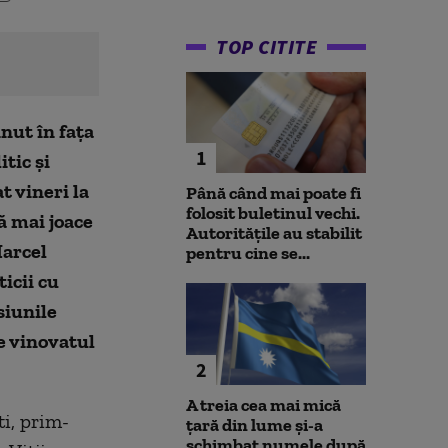
TOP CITITE
nut în fața
1
itic și
t vineri la
Până când mai poate fi
folosit buletinul vechi.
ă mai joace
Autoritățile au stabilit
Marcel
pentru cine se...
icii cu
siunile
e vinovatul
2
A treia cea mai mică
ti, prim-
țară din lume și-a
schimbat numele după