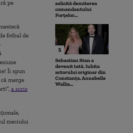
ră pe
solicită demiterea
comandantului
Forțelor...
amestecă
de fotbal de
-
5
ă
Sebastian Stan a
resiune
devenit tată. Iubita
ie! Îi spun
actorului originar din
Constanța, Annabelle
i că merge
Wallis...
rt!”,
a scris
ționale,
lul meciului