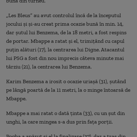
bună din turneu.
„
Les Bleus” au avut controlul încă de la începutul
jocului şi şi-au creat prima ocazie bună în min. 14,
dar şutul lui Benzema, de la 18 metri, a fost respins
de portar. Mbappe a ratat şi el, trimiţând cu capul
puţin alături (17), la centrarea lui Digne. Atacantul
lui PSG a fost din nou imprecis câteva minute mai
târziu (21), la centrarea lui Benzema.
Karim Benzema a irosit o ocazie uriaşă (31), şutând
pe lângă poartă de la 11 metri, la o minge întoarsă de
Mbappe.
Mbappe a mai ratat o dată ţinta (33), cu un şut din
unghi, la care mingea s-a dus prin faţa porţii.
Pogba a apărut şi el la finalizare (37), dar a tras din