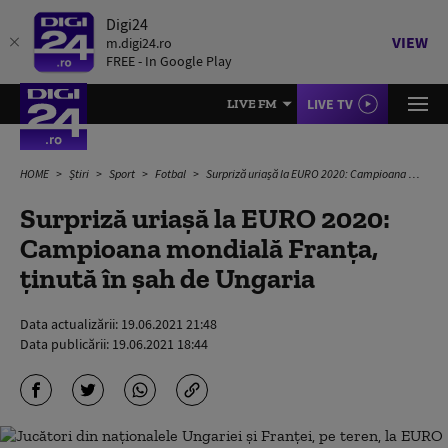
Digi24
VIEW
m.digi24.ro
FREE - In Google Play
LIVE TV
LIVE FM
HOME
Știri
Sport
Fotbal
Surpriză uriașă la EURO 2020: Campioana mondială Franţa, ţinută în şah de Ungaria
Surpriză uriașă la EURO 2020:
Campioana mondială Franţa,
ţinută în şah de Ungaria
Data actualizării:
19.06.2021 21:48
Data publicării:
19.06.2021 18:44