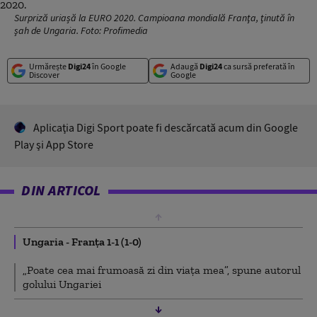
Surpriză uriașă la EURO 2020. Campioana mondială Franţa, ţinută în
şah de Ungaria. Foto: Profimedia
Urmărește
Digi24
în Google
Adaugă
Digi24
ca sursă preferată în
Discover
Google
Aplicaţia Digi Sport poate fi descărcată acum din Google
Play şi App Store
DIN ARTICOL
Ungaria - Franţa 1-1 (1-0)
„Poate cea mai frumoasă zi din viaţa mea”, spune autorul
golului Ungariei