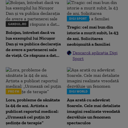
DIGI SPORT
GANDUL.RO
Tragic: cel mai bun din
Bolojan, întrebat dacă va
istorie a murit subit, la 43
lua exemplul lui Nicușor
de ani. Solicitarea
Dan și va publica declarația
neobișnuită a familiei
de avere a partenerei sale
Descarcă aplicația Digi
de viață. Ce răspuns a dat...
Sport
PRO FM
DIGI WORLD
Lora, probleme de sănătate
Așa arată cu adevărat
la 44 de ani. Artista a
Soarele. Cele mai detaliate
publicat raportul medical:
imagini realizate vreodată
„Urmează cel puțin 10
dezvăluie un fenomen
ședințe de terapie”
spectaculos