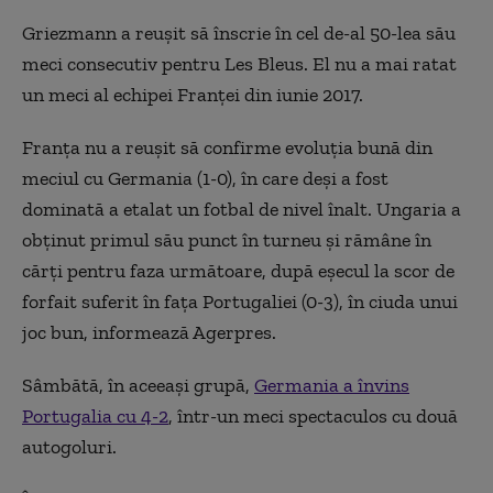
Griezmann a reuşit să înscrie în cel de-al 50-lea său
meci consecutiv pentru Les Bleus. El nu a mai ratat
un meci al echipei Franţei din iunie 2017.
Franţa nu a reuşit să confirme evoluţia bună din
meciul cu Germania (1-0), în care deşi a fost
dominată a etalat un fotbal de nivel înalt. Ungaria a
obţinut primul său punct în turneu şi rămâne în
cărţi pentru faza următoare, după eşecul la scor de
forfait suferit în faţa Portugaliei (0-3), în ciuda unui
joc bun, informează Agerpres.
Sâmbătă, în aceeași grupă,
Germania a învins
Portugalia cu 4-2
, într-un meci spectaculos cu două
autogoluri.