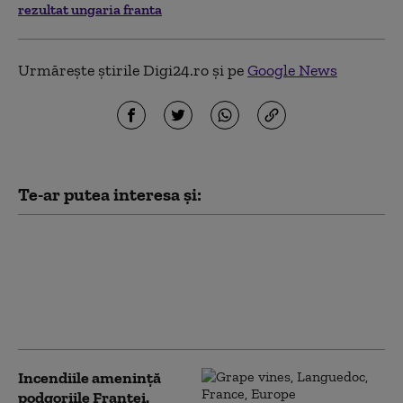
rezultat ungaria franta
Urmărește știrile Digi24.ro și pe
Google News
Te-ar putea interesa și:
Zeci de bărbați de pe un grup
online „masculinist” vor fi
judecați în Franța pentru
instigare la ură împotriva
femeilor
Incendiile amenință
podgoriile Franței.