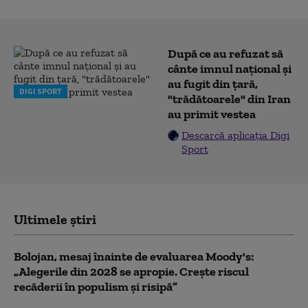
După ce au refuzat să
cânte imnul naţional şi
au fugit din ţară,
DIGI SPORT
"trădătoarele" din Iran
au primit vestea
Descarcă aplicația Digi
Sport
Ultimele știri
Bolojan, mesaj înainte de evaluarea Moody's:
„Alegerile din 2028 se apropie. Crește riscul
recăderii în populism și risipă”