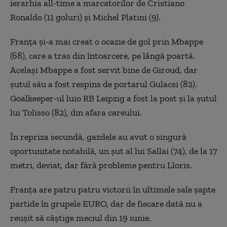
ierarhia all-time a marcatorilor de Cristiano
Ronaldo (11 goluri) şi Michel Platini (9).
Franţa şi-a mai creat o ocazie de gol prin Mbappe
(68), care a tras din întoarcere, pe lângă poartă.
Acelaşi Mbappe a fost servit bine de Giroud, dar
şutul său a fost respins de portarul Gulacsi (82).
Goalkeeper-ul luio RB Leipzig a fost la post şi la şutul
lui Tolisso (82), din afara careului.
În repriza secundă, gazdele au avut o singură
oportunitate notabilă, un şut al lui Sallai (74), de la 17
metri, deviat, dar fără probleme pentru Lloris.
Franţa are patru patru victorii în ultimele sale şapte
partide în grupele EURO, dar de fiecare dată nu a
reuşit să câştige meciul din 19 iunie.