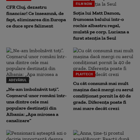
FILM NOW
CFR Cluj, dezastru
Soția lui Matt Damon,
financiar! Ce înseamnă, de
frumoasa balului într-o
fapt, eliminarea din Europa
rochie albastru regal,
ce duce spre faliment
mulată pe corp. Luciana a
furat atenția la Seul
PLAYTECH
ADEVĂRUL
Cu cât consumă mai mult
„Ne-am îmbolnăvit toți”.
mașina dacă mergi cu aerul
Coșmarul unor români într-
condiționat pornit la 40 de
una dintre cele mai
grade. Diferența poate fi
populare destinații din
mai mare decât crezi
Albania: „Apa mirosea a
canalizare”