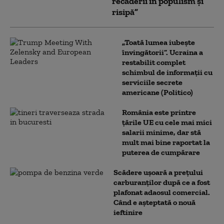
recăderii în populism și
risipă”
„Toată lumea iubește
învingătorii”. Ucraina a
restabilit complet
schimbul de informații cu
serviciile secrete
americane (Politico)
România este printre
țările UE cu cele mai mici
salarii minime, dar stă
mult mai bine raportat la
puterea de cumpărare
Scădere ușoară a prețului
carburanților după ce a fost
plafonat adaosul comercial.
Când e așteptată o nouă
ieftinire