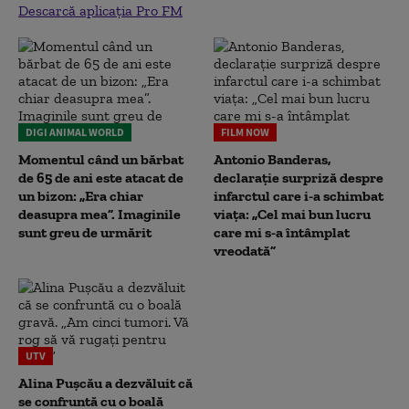
Descarcă aplicația Pro FM
DIGI ANIMAL WORLD
FILM NOW
Momentul când un bărbat
Antonio Banderas,
de 65 de ani este atacat de
declarație surpriză despre
un bizon: „Era chiar
infarctul care i-a schimbat
deasupra mea”. Imaginile
viața: „Cel mai bun lucru
sunt greu de urmărit
care mi s-a întâmplat
vreodată”
UTV
Alina Pușcău a dezvăluit că
se confruntă cu o boală