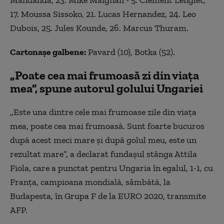
Mandanda, 23. Mike Maignan - 5. Clement Lenglet,
17. Moussa Sissoko, 21. Lucas Hernandez, 24. Leo
Dubois, 25. Jules Kounde, 26. Marcus Thuram.
Cartonaşe galbene:
Pavard (10), Botka (52).
„
Poate cea mai frumoasă zi din viaţa
mea”, spune autorul golului Ungariei
„
Este una dintre cele mai frumoase zile din viaţa
mea, poate cea mai frumoasă. Sunt foarte bucuros
după acest meci mare şi după golul meu, este un
rezultat mare”, a declarat fundaşul stânga Attila
Fiola, care a punctat pentru Ungaria în egalul, 1-1, cu
Franţa, campioana mondială, sâmbătă, la
Budapesta, în Grupa F de la EURO 2020, transmite
AFP.