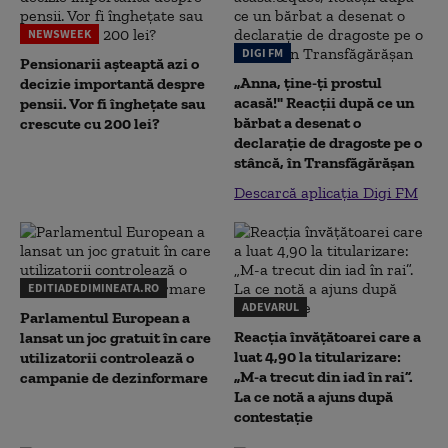
NEWSWEEK
DIGI FM
Pensionarii așteaptă azi o
„Anna, ţine-ţi prostul
decizie importantă despre
acasă!" Reacţii după ce un
pensii. Vor fi înghețate sau
bărbat a desenat o
crescute cu 200 lei?
declaraţie de dragoste pe o
stâncă, în Transfăgărăşan
Descarcă aplicația Digi FM
EDITIADEDIMINEATA.RO
ADEVARUL
Parlamentul European a
Reacția învățătoarei care a
lansat un joc gratuit în care
luat 4,90 la titularizare:
utilizatorii controlează o
„M-a trecut din iad în rai”.
campanie de dezinformare
La ce notă a ajuns după
contestație