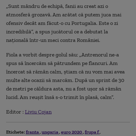
„
Sunt mândru de echipă, fanii au creat azi o
atmosferă grozavă. Am arătat că putem juca mai
ofensiv decât am făcut-o cu Portugalia. Este o zi
incredibilă”, a spus jucătorul ce a debutat la
naţională într-un meci contra României.
Fiola a vorbit despre golul său: „Antrenorul ne-a
spus să încercăm să pătrundem pe flancuri. Am
încercat să rămân calm, ştiam că nu vom mai avea
multe alte ocazii să marcăm. După un sprint de 30
de metri pe căldura asta, nu a fost uşor să rămân
lucid. Am reuşit însă s-o trimit în plasă, calm”.
Editor :
Liviu Cojan
Etichete:
franta
ungaria
euro 2020
frupa f