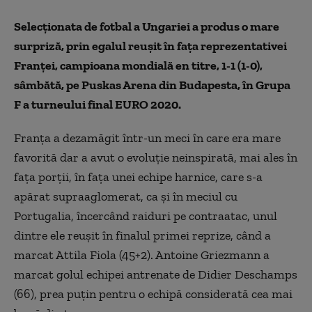
Selecţionata de fotbal a Ungariei a produs o mare
surpriză, prin egalul reuşit în faţa reprezentativei
Franţei, campioana mondială en titre, 1-1 (1-0),
sâmbătă, pe Puskas Arena din Budapesta, în Grupa
F a turneului final EURO 2020.
Franţa a dezamăgit într-un meci în care era mare
favorită dar a avut o evoluţie neinspirată, mai ales în
faţa porţii, în faţa unei echipe harnice, care s-a
apărat supraaglomerat, ca şi în meciul cu
Portugalia, încercând raiduri pe contraatac, unul
dintre ele reuşit în finalul primei reprize, când a
marcat Attila Fiola (45+2). Antoine Griezmann a
marcat golul echipei antrenate de Didier Deschamps
(66), prea puţin pentru o echipă considerată cea mai