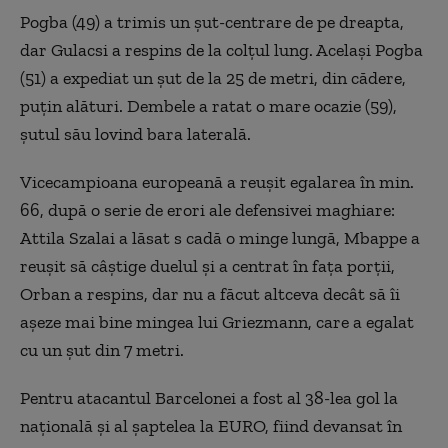
Pogba (49) a trimis un şut-centrare de pe dreapta,
dar Gulacsi a respins de la colţul lung. Acelaşi Pogba
(51) a expediat un şut de la 25 de metri, din cădere,
puţin alături. Dembele a ratat o mare ocazie (59),
şutul său lovind bara laterală.
Vicecampioana europeană a reuşit egalarea în min.
66, după o serie de erori ale defensivei maghiare:
Attila Szalai a lăsat s cadă o minge lungă, Mbappe a
reuşit să câştige duelul şi a centrat în faţa porţii,
Orban a respins, dar nu a făcut altceva decât să îi
aşeze mai bine mingea lui Griezmann, care a egalat
cu un şut din 7 metri.
Pentru atacantul Barcelonei a fost al 38-lea gol la
naţională şi al şaptelea la EURO, fiind devansat în