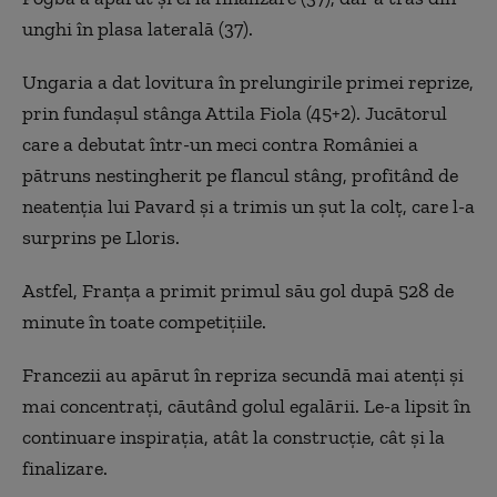
unghi în plasa laterală (37).
Ungaria a dat lovitura în prelungirile primei reprize,
prin fundaşul stânga Attila Fiola (45+2). Jucătorul
care a debutat într-un meci contra României a
pătruns nestingherit pe flancul stâng, profitând de
neatenţia lui Pavard şi a trimis un şut la colţ, care l-a
surprins pe Lloris.
Astfel, Franţa a primit primul său gol după 528 de
minute în toate competiţiile.
Francezii au apărut în repriza secundă mai atenţi şi
mai concentraţi, căutând golul egalării. Le-a lipsit în
continuare inspiraţia, atât la construcţie, cât şi la
finalizare.