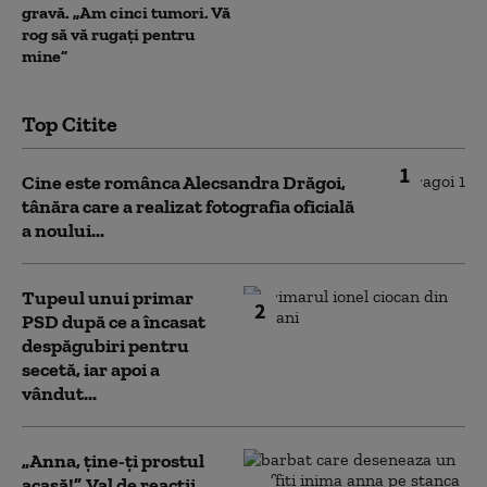
gravă. „Am cinci tumori. Vă
rog să vă rugați pentru
mine”
Top Citite
1
Cine este românca Alecsandra Drăgoi,
tânăra care a realizat fotografia oficială
a noului...
Tupeul unui primar
2
PSD după ce a încasat
despăgubiri pentru
secetă, iar apoi a
vândut...
„Anna, ţine-ţi prostul
acasă!”. Val de reacții