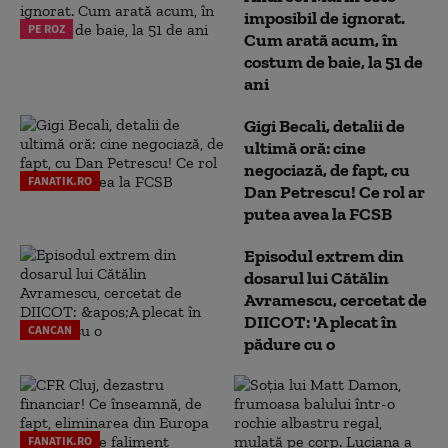
imposibil de ignorat.
PE ROZ
Cum arată acum, în
costum de baie, la 51 de
ani
Gigi Becali, detalii de
ultimă oră: cine
negociază, de fapt, cu
FANATIK.RO
Dan Petrescu! Ce rol ar
putea avea la FCSB
Episodul extrem din
dosarul lui Cătălin
Avramescu, cercetat de
DIICOT: 'A plecat în
CANCAN
pădure cu o
FANATIK.RO