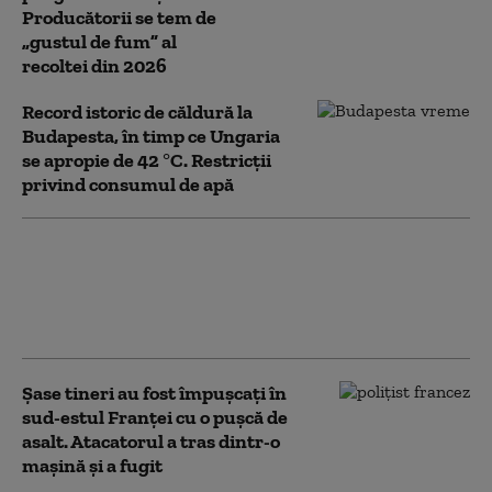
Producătorii se tem de
„gustul de fum” al
recoltei din 2026
Record istoric de căldură la
Budapesta, în timp ce Ungaria
se apropie de 42 °C. Restricții
privind consumul de apă
Comisia Europeană încearcă
să găsească soluții pentru ca
Ungaria și Slovacia să renunțe
la petrolul rusesc
Şase tineri au fost împuşcați în
sud-estul Franţei cu o pușcă de
asalt. Atacatorul a tras dintr-o
maşină și a fugit