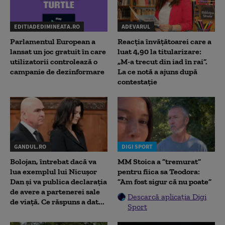
EDITIADEDIMINEATA.RO
ADEVARUL
Parlamentul European a
Reacția învățătoarei care a
lansat un joc gratuit în care
luat 4,90 la titularizare:
utilizatorii controlează o
„M-a trecut din iad în rai”.
campanie de dezinformare
La ce notă a ajuns după
contestație
GANDUL.RO
DIGI SPORT
Bolojan, întrebat dacă va
MM Stoica a ”tremurat”
lua exemplul lui Nicușor
pentru fiica sa Teodora:
Dan și va publica declarația
”Am fost sigur că nu poate”
de avere a partenerei sale
Descarcă aplicația Digi
de viață. Ce răspuns a dat...
Sport