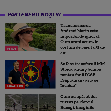
PARTENERII NOȘTRI
Transformarea
Andreei Marin este
imposibil de ignorat.
Cum arată acum, în
costum de baie, la 51 de
PE ROZ
ani
Se face transferul! MM
Stoica, anunț-bombă
pentru fanii FCSB:
„Săptămâna asta se
închide”
FANATIK.RO
Cum au apărut doi
turiști pe Platoul
Bucegi. Imaginile