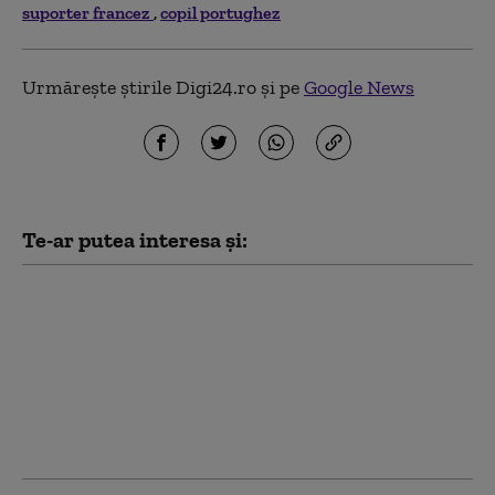
suporter francez
copil portughez
Urmărește știrile Digi24.ro și pe
Google News
Te-ar putea interesa și:
Preşedintele SUA a
publicat un videoclip
generat de IA în care
apare ca doctor care
vindecă „sindromul
delirant anti-Trump” la
vedete