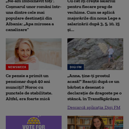
„Ne-am îmbolnăvit toți”.
Cu cât îți crește salariul
Coșmarul unor români într-
pentru fiecare prag de
una dintre cele mai
vechime. Cum se aplică
populare destinații din
majorările din noua Lege a
Albania: „Apa mirosea a
salarizării după 3, 5, 10, 15
canalizare”
și...
NEWSWEEK
DIGI FM
Ce pensie a primit un
„Anna, ţine-ţi prostul
pensionar după 40 ani
acasă!" Reacţii după ce un
munciți? Noroc cu
bărbat a desenat o
punctele de stabilitate.
declaraţie de dragoste pe o
Altfel, era foarte mică
stâncă, în Transfăgărăşan
Descarcă aplicația Digi FM