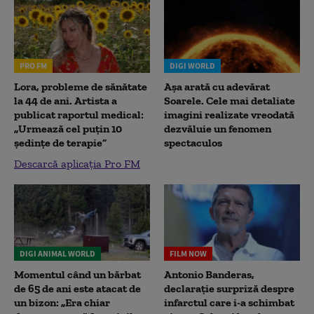
PRO FM
DIGI WORLD
Lora, probleme de sănătate
Așa arată cu adevărat
la 44 de ani. Artista a
Soarele. Cele mai detaliate
publicat raportul medical:
imagini realizate vreodată
„Urmează cel puțin 10
dezvăluie un fenomen
ședințe de terapie”
spectaculos
Descarcă aplicația Pro FM
DIGI ANIMAL WORLD
FILM NOW
Momentul când un bărbat
Antonio Banderas,
de 65 de ani este atacat de
declarație surpriză despre
un bizon: „Era chiar
infarctul care i-a schimbat