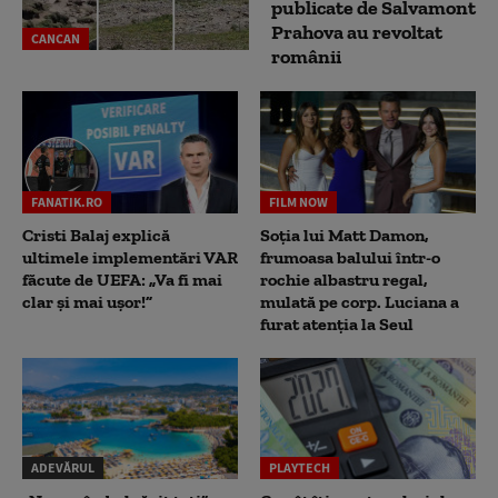
publicate de Salvamont
Prahova au revoltat
CANCAN
românii
FANATIK.RO
FILM NOW
Cristi Balaj explică
Soția lui Matt Damon,
ultimele implementări VAR
frumoasa balului într-o
făcute de UEFA: „Va fi mai
rochie albastru regal,
clar și mai ușor!”
mulată pe corp. Luciana a
furat atenția la Seul
ADEVĂRUL
PLAYTECH