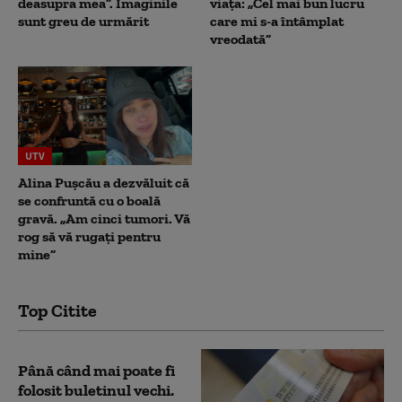
deasupra mea”. Imaginile
viața: „Cel mai bun lucru
sunt greu de urmărit
care mi s-a întâmplat
vreodată”
UTV
Alina Pușcău a dezvăluit că
se confruntă cu o boală
gravă. „Am cinci tumori. Vă
rog să vă rugați pentru
mine”
Top Citite
Până când mai poate fi
folosit buletinul vechi.