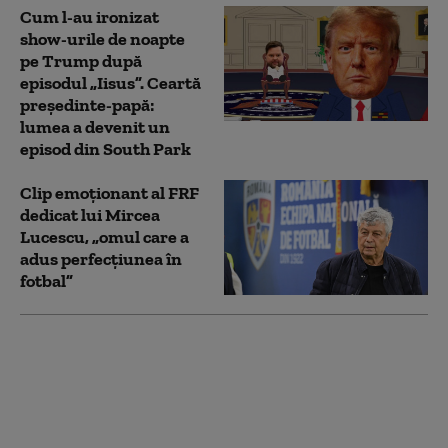
Cum l-au ironizat
show-urile de noapte
pe Trump după
episodul „Iisus”. Ceartă
președinte-papă:
lumea a devenit un
episod din South Park
Clip emoționant al FRF
dedicat lui Mircea
Lucescu, „omul care a
adus perfecțiunea în
fotbal”
Momentul în care
rachetele americane
surprind la sol mai
multe avioane ale
Iranului și le distrug