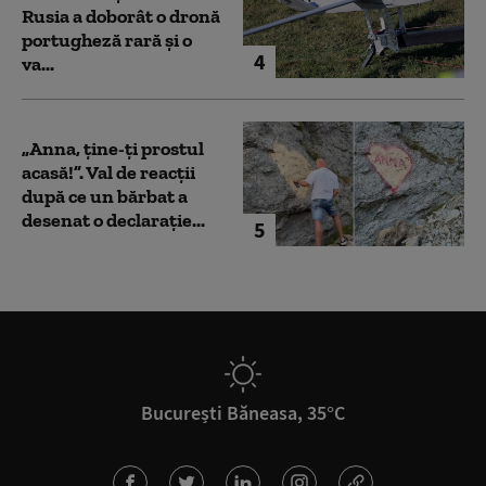
Rusia a doborât o dronă
portugheză rară și o
4
va...
„Anna, ţine-ţi prostul
acasă!”. Val de reacții
după ce un bărbat a
desenat o declarație...
5
București Băneasa, 35°C