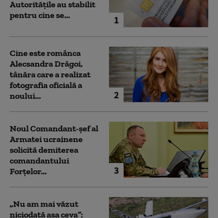
Autoritățile au stabilit
pentru cine se...
1
Cine este românca
Alecsandra Drăgoi,
tânăra care a realizat
fotografia oficială a
2
noului...
Noul Comandant-șef al
Armatei ucrainene
solicită demiterea
comandantului
3
Forțelor...
„Nu am mai văzut
niciodată așa ceva”: