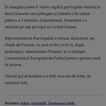
În imagini poate fi văzut copilul portughez venind la
fanul francez care plângea şi luându-l de mână
pentru a-l consola. Impresionat, francezul l-a
sărutat pe cap pe copil şi l-a îmbrăţişat.
Reprezentativa Portugaliei a învins, duminică, pe
Stade de France, cu scorul de 1-0 (0-0), după
prelungiri, selecţionata Franţei, şi a câştigat
Campionatul European de Fotbal pentru prima oară
în istorie.
Unicul gol al întâlnirii a fost marcat de Eder, în
minutul 109.
Etichete:
video
euro2016
finala euro 2016