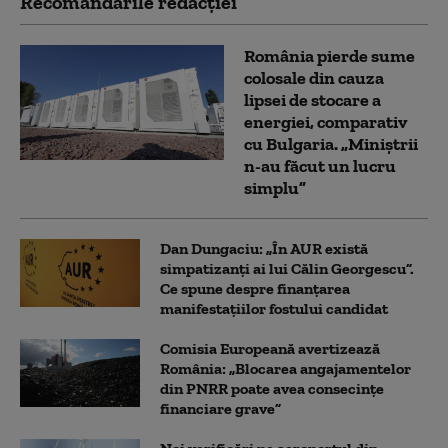
Recomandările redacţiei
România pierde sume
colosale din cauza
lipsei de stocare a
energiei, comparativ
cu Bulgaria. „Miniștrii
n-au făcut un lucru
simplu”
Dan Dungaciu: „În AUR există
simpatizanți ai lui Călin Georgescu”.
Ce spune despre finanțarea
manifestațiilor fostului candidat
Comisia Europeană avertizează
România: „Blocarea angajamentelor
din PNRR poate avea consecințe
financiare grave”