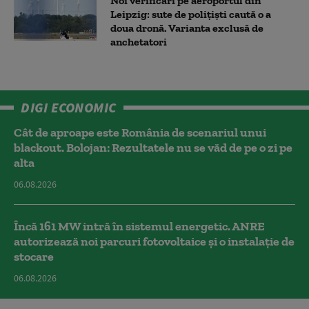
Noi verificări pe aeroportul din
Leipzig: sute de polițiști caută o a
doua dronă. Varianta exclusă de
anchetatori
DIGI ECONOMIC
Cât de aproape este România de scenariul unui
blackout. Bolojan: Rezultatele nu se văd de pe o zi pe
alta
06.08.2026
Încă 161 MW intră în sistemul energetic. ANRE
autorizează noi parcuri fotovoltaice și o instalație de
stocare
06.08.2026