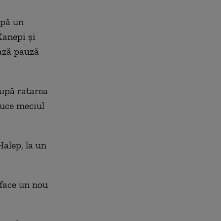
pă un
Kanepi și
ază pauză
după ratarea
duce meciul
alep, la un
 face un nou