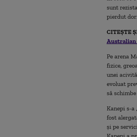
sunt rezista
pierdut dor
CITEȘTE Ș
Australian
Pe arena Ma
fizice, greo
unei acivit
evoluat pre
să schimbe 
Kanepi s-a 
fost alergat
şi pe servic
Kanepi a pr