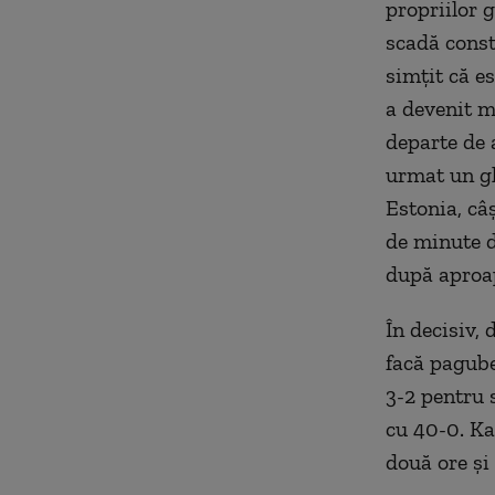
propriilor 
scadă consta
simţit că es
a devenit m
departe de a
urmat un gh
Estonia, câ
de minute d
după aproap
În decisiv,
facă pagube 
3-2 pentru 
cu 40-0. Ka
două ore şi 