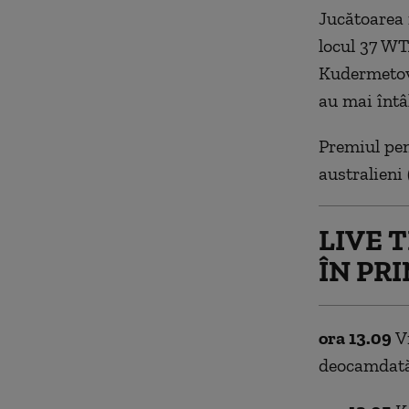
Jucătoarea 
locul 37 WTA
Kudermetova
au mai întâ
Premiul pent
australieni
LIVE 
ÎN PR
ora 13.09
Vi
deocamdată 