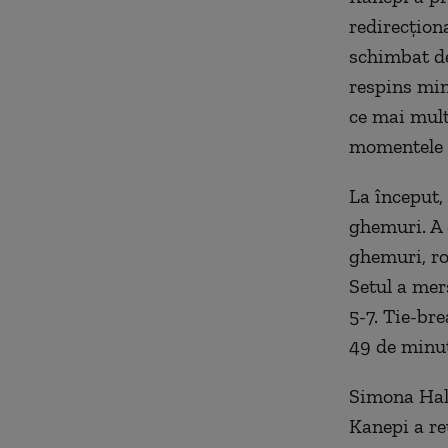
redirecţion
schimbat de
respins ming
ce mai multe
momentele î
La început,
ghemuri. A 
ghemuri, ro
Setul a mer
5-7. Tie-br
49 de minut
Simona Hale
Kanepi a reu