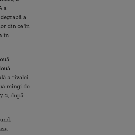
A a
i degrabă a
lor din ce în
a în
două
două
ă a rivalei.
ouă mingi de
 7-2, după
cund.
baza