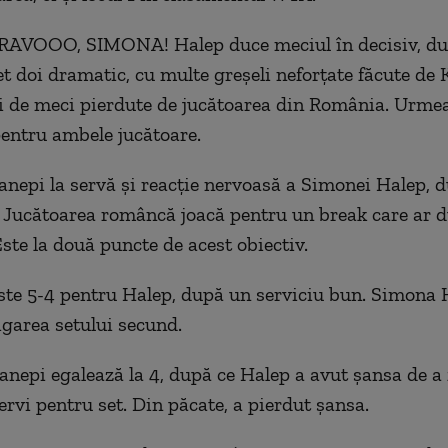
AVOOO, SIMONA! Halep duce meciul în decisiv, du
et doi dramatic, cu multe greșeli neforțate făcute de 
i de meci pierdute de jucătoarea din România. Urme
pentru ambele jucătoare.
nepi la servă și reacție nervoasă a Simonei Halep, 
 Jucătoarea româncă joacă pentru un break care ar 
Este la două puncte de acest obiectiv.
te 5-4 pentru Halep, după un serviciu bun. Simona H
igarea setului secund.
nepi egalează la 4, după ce Halep a avut șansa de a
ervi pentru set. Din păcate, a pierdut șansa.