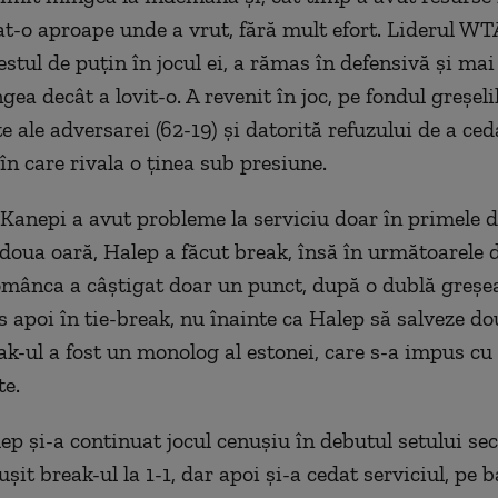
at-o aproape unde a vrut, fără mult efort. Liderul WT
stul de puţin în jocul ei, a rămas în defensivă şi ma
ea decât a lovit-o. A revenit în joc, pe fondul greşeli
 ale adversarei (62-19) şi datorită refuzului de a ced
n care rivala o ţinea sub presiune.
 Kanepi a avut probleme la serviciu doar în primele 
doua oară, Halep a făcut break, însă în următoarele 
mânca a câştigat doar un punct, după o dublă greşeal
s apoi în tie-break, nu înainte ca Halep să salveze d
eak-ul a fost un monolog al estonei, care s-a impus cu
e.
p şi-a continuat jocul cenuşiu în debutul setului se
şit break-ul la 1-1, dar apoi şi-a cedat serviciul, pe 