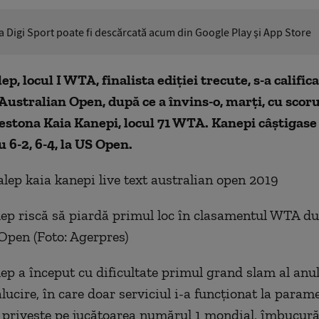
ia Digi Sport poate fi descărcată acum din Google Play şi App Store
, locul I WTA, finalista ediţiei trecute, s-a califica
 Australian Open, după ce a învins-o, marţi, cu scorul
e estona Kaia Kanepi, locul 71 WTA. Kanepi câştigase
u 6-2, 6-4, la US Open.
p riscă să piardă primul loc în clasamentul WTA d
Open (Foto: Agerpres)
p a început cu dificultate primul grand slam al anul
ălucire, în care doar serviciul i-a funcţionat la parame
o priveşte pe jucătoarea numărul 1 mondial, îmbucur