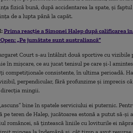
nţa fizică bună, după accidentarea la spate, şi faptul
inţa de a lupta până la capăt.
I:
Prima reacție a Simonei Halep după calificarea în 
 Open: „Pe jumătate sunt australiancă”
rgaret Court s-au întâlnit două sportive cu vizibile
aie în mişcare, ce au jucat tenisul pe care şi-l amintes
ăţi competiţionale consistente, în ultima perioadă. Ha
vizibil, perpendicular, fără profunzime şi imprecis câ
direcţia mingii.
„ascuns” bine în spatele serviciului ei puternic. Pent
ă pe teren de Halep, jucătoarea estonă a putut să-şi a
iul româncei, să ţintească liniile cu loviturile ei năpr
imit mingea la îndemână şi, cât timp a avut resurse f