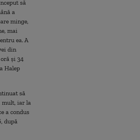
început să
mână a
ecare minge,
ne, mai
entru ea. A
ei din
oră şi 34
na Halep
ntinuat să
 mult, iar la
ce a condus
6, după