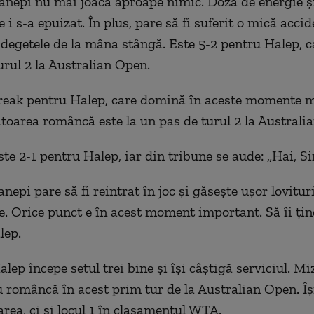
nepi nu mai joacă aproape nimic. Doza de energie și
 i s-a epuizat. În plus, pare să fi suferit o mică accid
 degetele de la mâna stângă. Este 5-2 pentru Halep, ca
urul 2 la Australian Open.
eak pentru Halep, care domină în aceste momente me
cătoarea româncă este la un pas de turul 2 la Australi
te 2-1 pentru Halep, iar din tribune se aude: „Hai, S
nepi pare să fi reintrat în joc și găsește ușor lovituri
e. Orice punct e în acest moment important. Să îi ț
lep.
lep începe setul trei bine și își câștigă serviciul. Mi
 româncă în acest prim tur de la Australian Open. Îș
area, ci și locul 1 în clasamentul WTA.