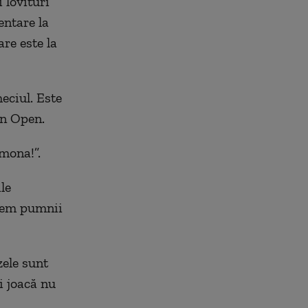
 lovituri
entare la
re este la
ciul. Este
an Open.
imona!”.
le
inem pumnii
zele sunt
i joacă nu