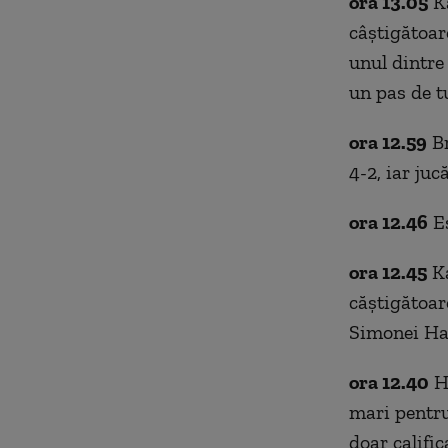
ora 13.05
Ka
câștigătoare
unul dintre
un pas de t
ora 12.59
Br
4-2, iar ju
ora 12.46
Es
ora 12.45
Ka
căștigătoar
Simonei Ha
ora 12.40
Ha
mari pentru
doar calific