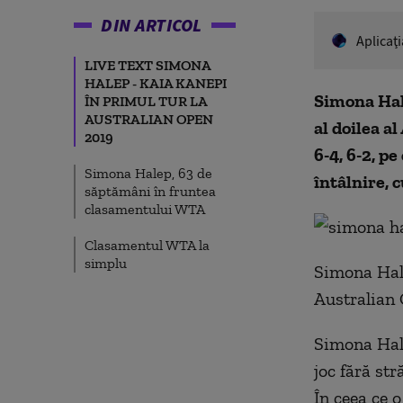
DIN ARTICOL
Aplicaţ
LIVE TEXT SIMONA
HALEP - KAIA KANEPI
Simona Halep
ÎN PRIMUL TUR LA
AUSTRALIAN OPEN
al doilea al
2019
6-4, 6-2, p
Simona Halep, 63 de
întâlnire, c
săptămâni în fruntea
clasamentului WTA
Clasamentul WTA la
simplu
Simona Hale
Australian 
Simona Hale
joc fără str
În ceea ce 