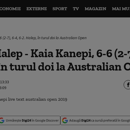
CONOMIE
EXTERNE
SPORT
TV
MAGAZIN
MAI MU
(2-7), 6-4, 6-2. Halep, în turul doi la Australian Open
ep - Kaia Kanepi, 6-6 (2-7)
 în turul doi la Australian
 13:33
3:09
Urmărește
Digi24
în Google Discover
Adaugă
Digi24
ca sursă preferată în Googl