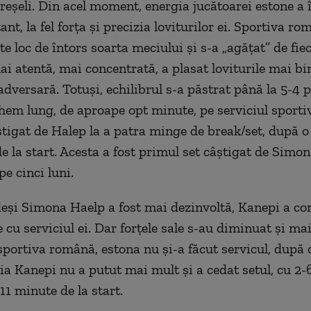
greşeli. Din acel moment, energia jucătoarei estone a 
nt, la fel forţa şi precizia loviturilor ei. Sportiva ro
te loc de întors soarta meciului şi s-a „agăţat” de fi
ai atentă, mai concentrată, a plasat loviturile mai bi
dversară. Totuşi, echilibrul s-a păstrat până la 5-4 p
em lung, de aproape opt minute, pe serviciul sportiv
ştigat de Halep la a patra minge de break/set, după o 
e la start. Acesta a fost primul set câştigat de Simo
e cinci luni.
 deşi Simona Haelp a fost mai dezinvoltă, Kanepi a co
cu serviciul ei. Dar forţele sale s-au diminuat şi mai
sportiva română, estona nu şi-a făcut servicul, după 
ia Kanepi nu a putut mai mult şi a cedat setul, cu 2-
11 minute de la start.