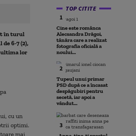
TOP CITITE
1
Cine este românca
t în turul
Alecsandra Drăgoi,
tânăra care a realizat
 de 6-7 (2),
fotografia oficială a
 ultima lor
noului...
2
Tupeul unui primar
PSD după ce a încasat
despăgubiri pentru
upa
secetă, iar apoi a
vândut...
ui, cu un
3
trii optimi.
ătoare mai
„Anna, ţine-ţi prostul