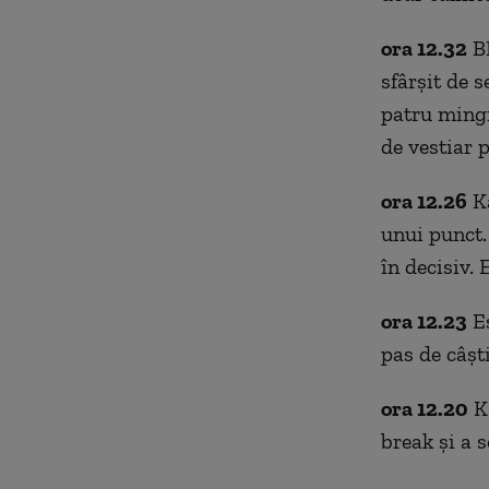
ora 12.32
BR
sfârșit de s
patru ming
de vestiar 
ora 12.26
Ka
unui punct.
în decisiv. 
ora 12.23
Es
pas de câșt
ora 12.20
Ka
break și a s