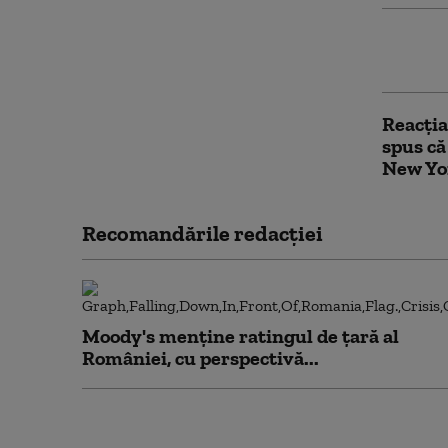
Mesaju
interzi
Reacți
spus că 
New Yo
Recomandările redacţiei
Moody's menține ratingul de țară al
României, cu perspectivă...