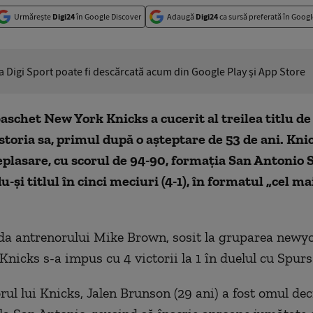
Urmărește
Digi24
în Google Discover
Adaugă
Digi24
ca sursă preferată în Googl
ia Digi Sport poate fi descărcată acum din Google Play şi App Store
aschet New York Knicks a cucerit al treilea titlu d
storia sa, primul după o aşteptare de 53 de ani. Kni
eplasare, cu scorul de 94-90, formaţia San Antonio 
-și titlul în cinci meciuri (4-1), în formatul „cel ma
a antrenorului Mike Brown, sosit la gruparea newyo
Knicks s-a impus cu 4 victorii la 1 în duelul cu Spurs
ul lui Knicks, Jalen Brunson (29 ani) a fost omul deci