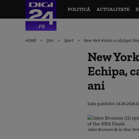
POLITICĂ
ACTUALITATE
E
HOME
Știri
Sport
New York Knicks a câștigat fin
New York 
Echipa, c
ani
Data publicării:
14.06.2026 0
Jalen Brunson de la New York