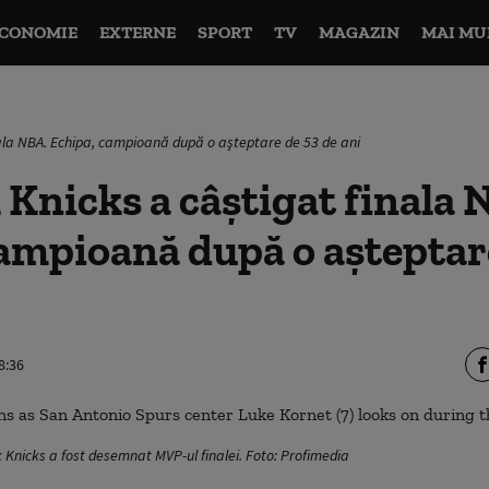
CONOMIE
EXTERNE
SPORT
TV
MAGAZIN
MAI MU
ala NBA. Echipa, campioană după o aşteptare de 53 de ani
Knicks a câștigat finala 
ampioană după o aşteptar
8:36
 Knicks a fost desemnat MVP-ul finalei. Foto: Profimedia