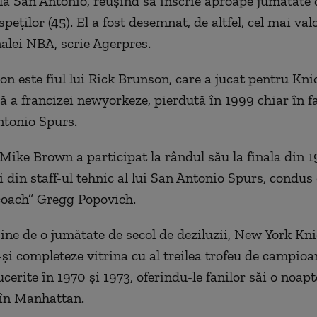
 la San Antonio, reuşind să înscrie aproape jumătate 
peţilor (45). El a fost desemnat, de altfel, cel mai val
nalei NBA, scrie Agerpres.
on este fiul lui Rick Brunson, care a jucat pentru Kni
ă a francizei newyorkeze, pierdută în 1999 chiar în fa
ntonio Spurs.
Mike Brown a participat la rândul său la finala din 1
i din staff-ul tehnic al lui San Antonio Spurs, condus
coach” Gregg Popovich.
ne de o jumătate de secol de deziluzii, New York Kn
-şi completeze vitrina cu al treilea trofeu de campio
cerite în 1970 şi 1973, oferindu-le fanilor săi o noapt
 în Manhattan.