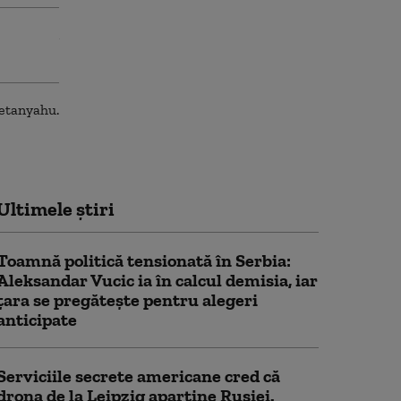
Ultimele știri
Toamnă politică tensionată în Serbia:
Aleksandar Vucic ia în calcul demisia, iar
țara se pregătește pentru alegeri
anticipate
Serviciile secrete americane cred că
drona de la Leipzig aparține Rusiei.