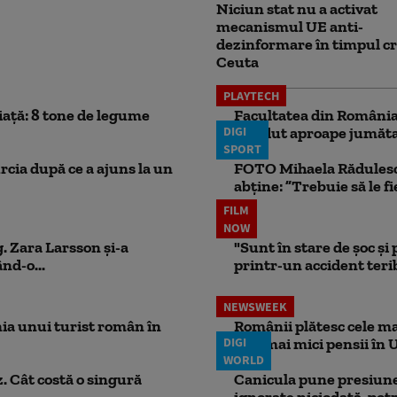
Niciun stat nu a activat
mecanismul UE anti-
dezinformare în timpul cr
Ceuta
PLAYTECH
iață: 8 tone de legume
Facultatea din România 
DIGI
pierdut aproape jumăta
SPORT
rcia după ce a ajuns la un
FOTO Mihaela Rădulescu 
abține: ”Trebuie să le fi
FILM
NOW
. Zara Larsson și-a
"Sunt în stare de șoc și
nd-o...
printr-un accident teribi
NEWSWEEK
ia unui turist român în
Românii plătesc cele mai
DIGI
cele mai mici pensii în 
WORLD
. Cât costă o singură
Canicula pune presiune