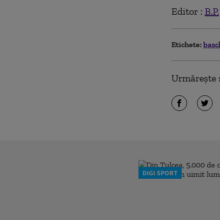
Editor :
B.P.
Etichete:
basc
Urmărește ș
DIGI SPORT