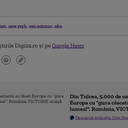
het
new york
san antonio
nba
tirile Digi24.ro și pe
Google News
Din Tulcea, 5.000 de o
Europa cu ”gura căscat
lumea!”. România, VIC
Descarcă aplicația Digi Sp