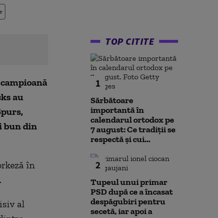
e
TOP CITITE
e campioană
1
cks au
Sărbătoare
importantă în
Spurs,
calendarul ortodox pe
i bun din
7 august: Ce tradiții se
respectă și cui...
2
rkeză în
.
Tupeul unui primar
PSD după ce a încasat
despăgubiri pentru
siv al
secetă, iar apoi a