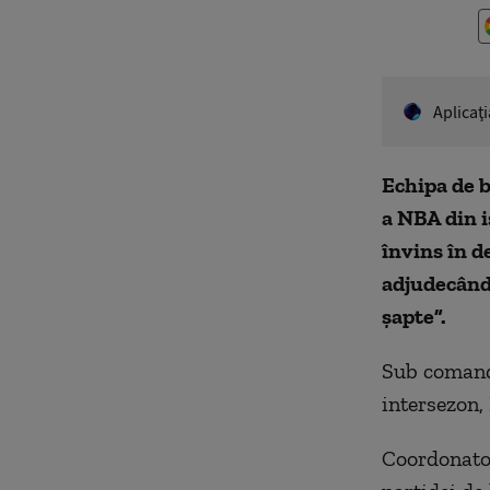
Aplicaţ
Echipa de b
a NBA din i
învins în d
adjudecându
șapte”.
Sub comand
intersezon, 
Coordonator