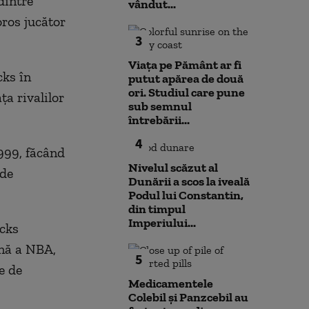
dintre
vândut...
oros jucător
3
Viața pe Pământ ar fi
cks în
putut apărea de două
ori. Studiul care pune
ţa rivalilor
sub semnul
întrebării...
4
999, făcând
Nivelul scăzut al
 de
Dunării a scos la iveală
Podul lui Constantin,
din timpul
Imperiului...
icks
ană a NBA,
5
e de
Medicamentele
Colebil și Panzcebil au