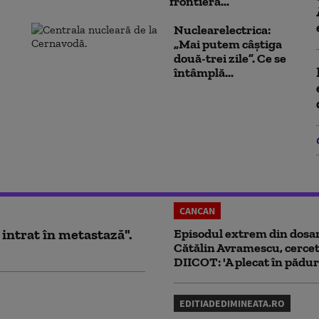
frontieră...
Nuclearelectrica:
„Mai putem câștiga
două-trei zile”. Ce se
întâmplă...
CANCAN
 intrat în metastază".
Episodul extrem din dosar
Cătălin Avramescu, cercet
DIICOT: 'A plecat în pădur
EDITIADEDIMINEATA.RO