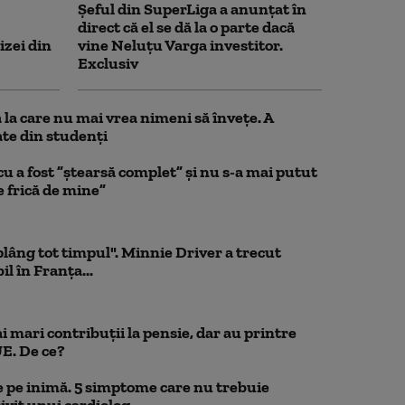
Șeful din SuperLiga a anunțat în
direct că el se dă la o parte dacă
izei din
vine Neluțu Varga investitor.
Exclusiv
la care nu mai vrea nimeni să înveţe. A
te din studenţi
a fost ”ștearsă complet” și nu s-a mai putut
e frică de mine”
 plâng tot timpul". Minnie Driver a trecut
l în Franța...
 mari contribuții la pensie, dar au printre
UE. De ce?
 pe inimă. 5 simptome care nu trebuie