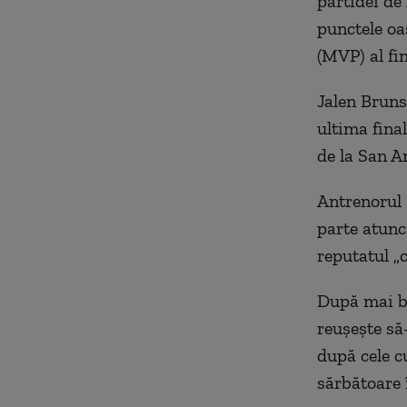
partidei de
punctele oas
(MVP) al fi
Jalen Bruns
ultima final
de la San A
Antrenorul 
parte atunc
reputatul „
După mai bi
reuşeşte să
după cele cu
sărbătoare