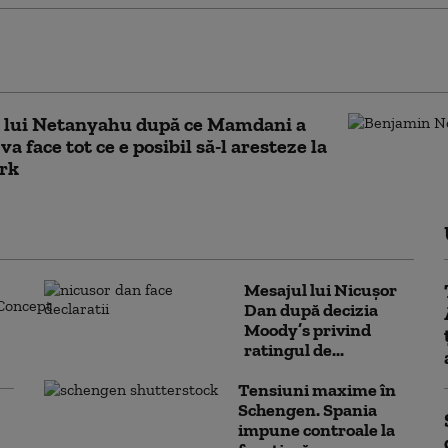
l lui Mamdani după ce Trump i-a
s să-l aresteze pe Netanyahu la New York
a lui Netanyahu după ce Mamdani a
va face tot ce e posibil să-l aresteze la
rk
Mesajul lui Nicușor
Dan după decizia
Moody’s privind
ratingul de...
Tensiuni maxime în
Schengen. Spania
impune controale la