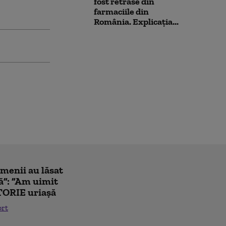
fost retrase din
farmaciile din
România. Explicația...
amenii au lăsat
ă”: ”Am uimit
TORIE uriașă
ort