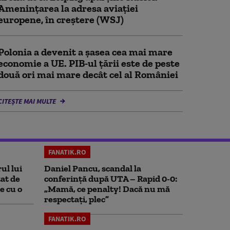
Amenințarea la adresa aviației
europene, în creștere (WSJ)
Polonia a devenit a șasea cea mai mare
economie a UE. PIB-ul țării este de peste
două ori mai mare decât cel al României
CITEȘTE MAI MULTE
FANATIK.RO
ul lui
Daniel Pancu, scandal la
at de
conferință după UTA – Rapid 0-0:
e cu o
„Mamă, ce penalty! Dacă nu mă
respectați, plec”
FANATIK.RO