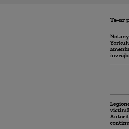
Te-ar p
Netany
Yorkulu
ameninț
învrăjb
A fost 
procesu
Patru c
Legione
victimă
Autorit
continu