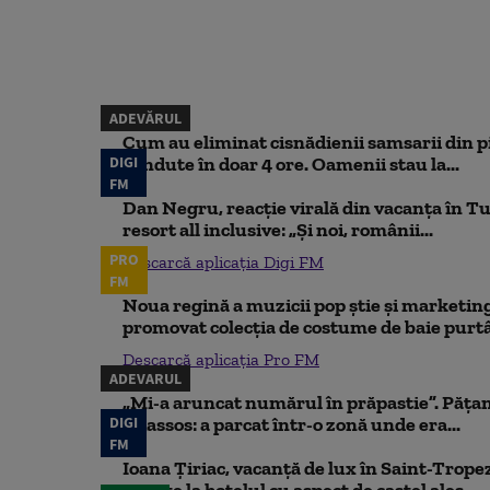
ADEVĂRUL
Cum au eliminat cisnădienii samsarii din p
DIGI
vândute în doar 4 ore. Oamenii stau la...
FM
Dan Negru, reacție virală din vacanța în Tu
resort all inclusive: „Și noi, românii...
PRO
Descarcă aplicația Digi FM
FM
Noua regină a muzicii pop știe și marketing
promovat colecția de costume de baie purtâ
Descarcă aplicația Pro FM
ADEVARUL
„Mi-a aruncat numărul în prăpastie”. Pățan
DIGI
Thassos: a parcat într-o zonă unde era...
FM
Ioana Țiriac, vacanță de lux în Saint-Tropez