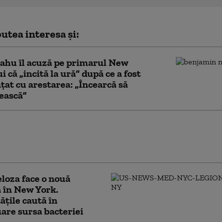
utea interesa și:
ahu îl acuză pe primarul New
i că „incită la ură” după ce a fost
at cu arestarea: „Încearcă să
ească”
stabilit termenul pentru începerea
lui lui Nicolas Maduro de la New York.
apete de acuzare
loza face o nouă
 în New York.
ățile caută în
are sursa bacteriei