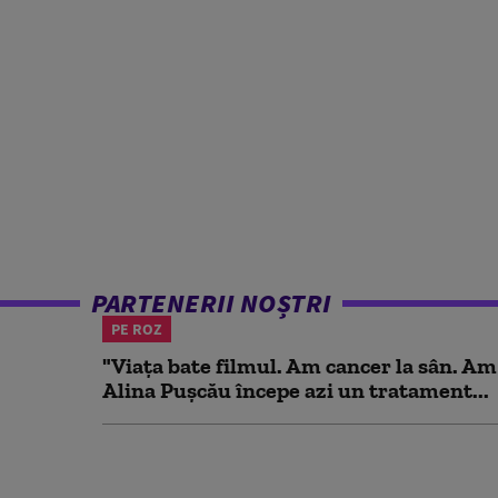
PARTENERII NOȘTRI
PE ROZ
"Viața bate filmul. Am cancer la sân. Am
Alina Pușcău începe azi un tratament...