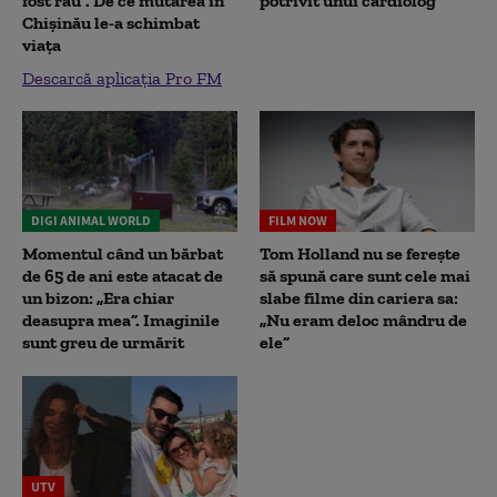
fost rău”. De ce mutarea în
potrivit unui cardiolog
Chișinău le-a schimbat
viața
Descarcă aplicația Pro FM
DIGI ANIMAL WORLD
FILM NOW
Momentul când un bărbat
Tom Holland nu se ferește
de 65 de ani este atacat de
să spună care sunt cele mai
un bizon: „Era chiar
slabe filme din cariera sa:
deasupra mea”. Imaginile
„Nu eram deloc mândru de
sunt greu de urmărit
ele”
UTV