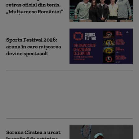
retras oficial din tenis.
„Mulţumesc României”
Sports Festival 2026:
arena în care mișcarea
devine spectacol!
Sports Festival 2026: 2
campioane, 2 momente
simbolice la Cluj —
Simona Halep și Nadia
Comăneci
Sorana Cîrstea a urcat