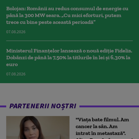
Bolojan: Românii au redus consumul de energie cu
până la 300 MW seara. „Cu mici eforturi, putem
trece cu bine peste această perioadă”
07.08.2026
Ministerul Finanțelor lansează o nouă ediție Fidelis.
Dobânzi de până la 7,50% la titlurile în lei și 6,30% la
euro
07.08.2026
PARTENERII NOȘTRI
"Viața bate filmul. Am
cancer la sân. Am
intrat în metastază".