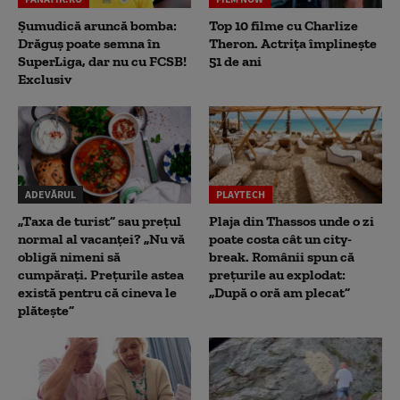
Șumudică aruncă bomba:
Top 10 filme cu Charlize
Drăguș poate semna în
Theron. Actrița împlinește
SuperLiga, dar nu cu FCSB!
51 de ani
Exclusiv
ADEVĂRUL
PLAYTECH
„Taxa de turist” sau prețul
Plaja din Thassos unde o zi
normal al vacanței? „Nu vă
poate costa cât un city-
obligă nimeni să
break. Românii spun că
cumpărați. Prețurile astea
prețurile au explodat:
există pentru că cineva le
„După o oră am plecat”
plătește”