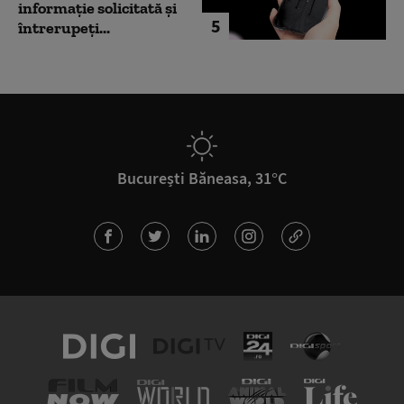
informație solicitată și
5
întrerupeți...
București Băneasa, 31°C