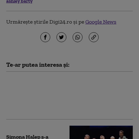
ashley barty
Urmărește știrile Digi24.ro și pe
Google News
Te-ar putea interesa și:
Clasamentul WTA:
Sorana Cîrstea a urcat
pe cel mai bun loc din
carieră
Simona Halep s-a