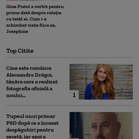
Gina Pistol a vorbit pentru
prima dată despre relația
cu tatăl ei. Cum i-a
schimbat viața fiica sa,
Josephine
Top Citite
Cine este românca
Alecsandra Drăgoi,
tânăra care a realizat
fotografia oficială a
1
noului...
Tupeul unui primar
PSD după ce a încasat
despăgubiri pentru
secetă, iar apoi a