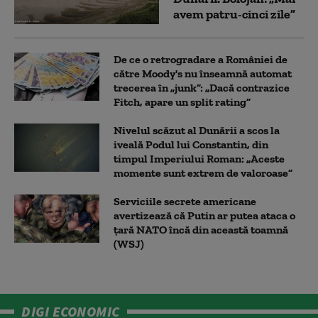
avem patru-cinci zile”
De ce o retrogradare a României de
către Moody's nu înseamnă automat
trecerea în „junk”: „Dacă contrazice
Fitch, apare un split rating”
Nivelul scăzut al Dunării a scos la
iveală Podul lui Constantin, din
timpul Imperiului Roman: „Aceste
momente sunt extrem de valoroase”
Serviciile secrete americane
avertizează că Putin ar putea ataca o
țară NATO încă din această toamnă
(WSJ)
DIGI ECONOMIC