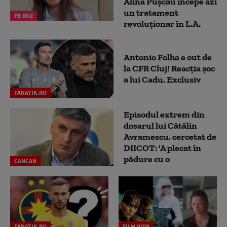
Alina Pușcău începe azi
un tratament
PE ROZ
revoluționar în L.A.
Antonio Folha e out de
la CFR Cluj! Reacția șoc
a lui Cadu. Exclusiv
FANATIK.RO
Episodul extrem din
dosarul lui Cătălin
Avramescu, cercetat de
DIICOT: 'A plecat în
pădure cu o
CANCAN
FANATIK.RO
FILM NOW