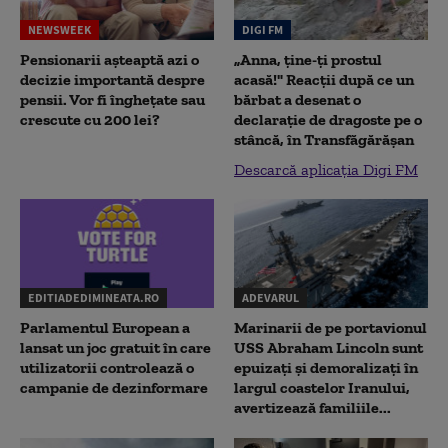
NEWSWEEK
DIGI FM
Pensionarii așteaptă azi o
„Anna, ţine-ţi prostul
decizie importantă despre
acasă!" Reacţii după ce un
pensii. Vor fi înghețate sau
bărbat a desenat o
crescute cu 200 lei?
declaraţie de dragoste pe o
stâncă, în Transfăgărăşan
Descarcă aplicația Digi FM
EDITIADEDIMINEATA.RO
ADEVARUL
Parlamentul European a
Marinarii de pe portavionul
lansat un joc gratuit în care
USS Abraham Lincoln sunt
utilizatorii controlează o
epuizați și demoralizați în
campanie de dezinformare
largul coastelor Iranului,
avertizează familiile...