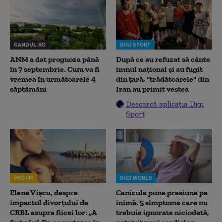
GANDUL.RO
DIGI SPORT
ANM a dat prognoza până
După ce au refuzat să cânte
în 7 septembrie. Cum va fi
imnul naţional şi au fugit
vremea în următoarele 4
din ţară, "trădătoarele" din
săptămâni
Iran au primit vestea
Descarcă aplicația Digi
Sport
PRO FM
DIGI WORLD
Elena Vîșcu, despre
Canicula pune presiune pe
impactul divorțului de
inimă. 5 simptome care nu
CRBL asupra fiicei lor: „A
trebuie ignorate niciodată,