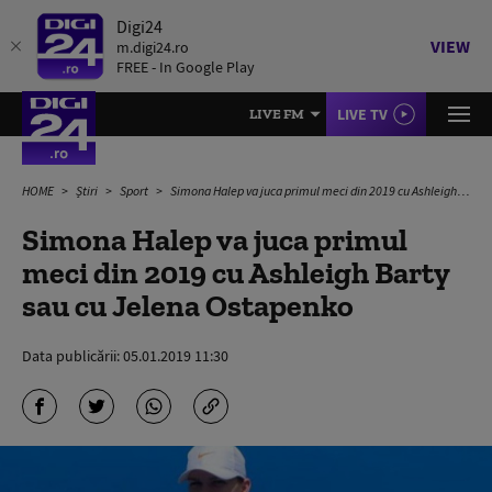
Digi24
VIEW
m.digi24.ro
FREE - In Google Play
LIVE TV
LIVE FM
HOME
Știri
Sport
Simona Halep va juca primul meci din 2019 cu Ashleigh Barty sau cu Jelena Ostapenko
Simona Halep va juca primul
meci din 2019 cu Ashleigh Barty
sau cu Jelena Ostapenko
Data publicării:
05.01.2019 11:30