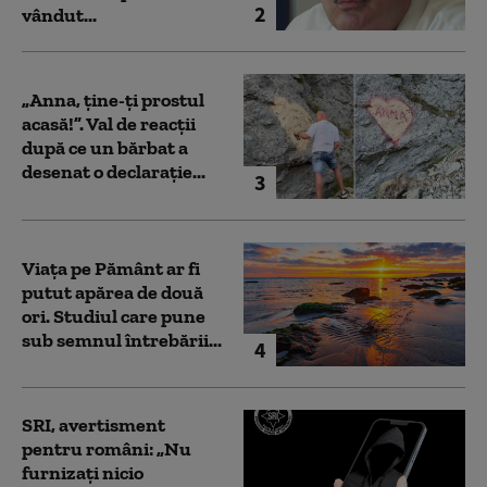
2
vândut...
„Anna, ţine-ţi prostul
acasă!”. Val de reacții
după ce un bărbat a
desenat o declarație...
3
Viața pe Pământ ar fi
putut apărea de două
ori. Studiul care pune
sub semnul întrebării...
4
SRI, avertisment
pentru români: „Nu
furnizați nicio