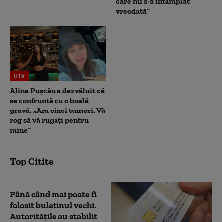
care mi s-a întâmplat
vreodată”
UTV
Alina Pușcău a dezvăluit că
se confruntă cu o boală
gravă. „Am cinci tumori. Vă
rog să vă rugați pentru
mine”
Top Citite
Până când mai poate fi
folosit buletinul vechi.
Autoritățile au stabilit