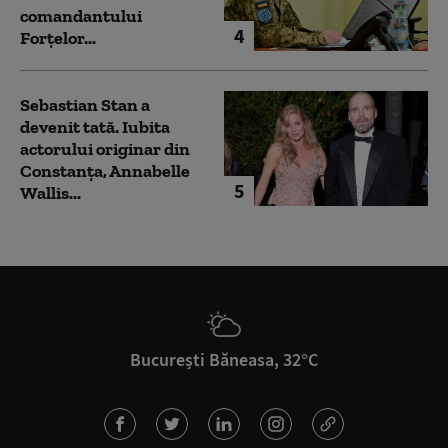
comandantului
4
Forțelor...
Sebastian Stan a
devenit tată. Iubita
actorului originar din
Constanța, Annabelle
5
Wallis...
București Băneasa, 32°C