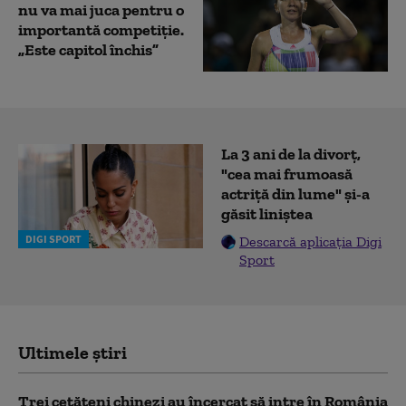
nu va mai juca pentru o
importantă competiție.
„Este capitol închis”
La 3 ani de la divorț,
"cea mai frumoasă
actriță din lume" și-a
găsit liniștea
DIGI SPORT
Descarcă aplicația Digi
Sport
Ultimele știri
Trei cetăţeni chinezi au încercat să intre în România