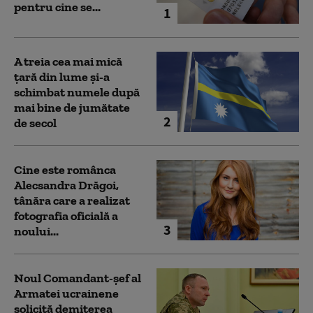
pentru cine se...
1
A treia cea mai mică
țară din lume și-a
schimbat numele după
mai bine de jumătate
2
de secol
Cine este românca
Alecsandra Drăgoi,
tânăra care a realizat
fotografia oficială a
3
noului...
Noul Comandant-șef al
Armatei ucrainene
solicită demiterea