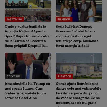
FANATIK.RO
FILM NOW
Unde s-au dus banii de la
Soția lui Matt Damon,
Agenția Națională pentru
frumoasa balului într-o
Sport! Raportul șoc al celor
rochie albastru regal,
de la Curtea de Conturi a
mulată pe corp. Luciana a
făcut prăpăd! Dreptul la...
furat atenția la Seul
ADEVĂRUL
PLAYTECH
Amenințările lui Trump nu
Cum a ajuns România una
mai sperie lumea. Cum
dintre cele mai vulnerabile
tratează capitalele lumii
țări din regiune din punct
retorica Casei Albe
de vedere energetic. Ce ne
diferențiază de Bulgaria