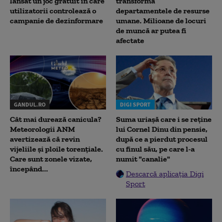
lansat un joc gratuit în care
transformă
utilizatorii controlează o
departamentele de resurse
campanie de dezinformare
umane. Milioane de locuri
de muncă ar putea fi
afectate
GANDUL.RO
DIGI SPORT
Cât mai durează canicula?
Suma uriașă care i se reține
Meteorologii ANM
lui Cornel Dinu din pensie,
avertizează că revin
după ce a pierdut procesul
vijeliile și ploile torențiale.
cu finul său, pe care l-a
Care sunt zonele vizate,
numit "canalie"
începând...
Descarcă aplicația Digi
Sport