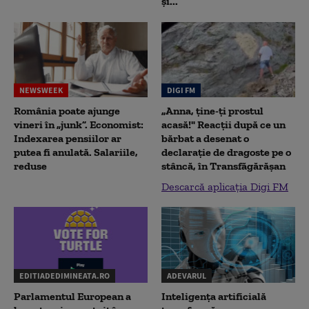
și...
NEWSWEEK
DIGI FM
România poate ajunge
„Anna, ţine-ţi prostul
vineri în „junk”. Economist:
acasă!" Reacţii după ce un
Indexarea pensiilor ar
bărbat a desenat o
putea fi anulată. Salariile,
declaraţie de dragoste pe o
reduse
stâncă, în Transfăgărăşan
Descarcă aplicația Digi FM
EDITIADEDIMINEATA.RO
ADEVARUL
Parlamentul European a
Inteligența artificială