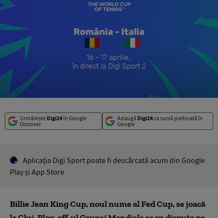
Urmărește
Digi24
în Google
Adaugă
Digi24
ca sursă preferată în
Discover
Google
Aplicaţia Digi Sport poate fi descărcată acum din Google
Play şi App Store
Billie Jean King Cup, noul nume al Fed Cup, se joacă
la Cluj. Play-off-ul Grupei Mondiale se va disputa pe