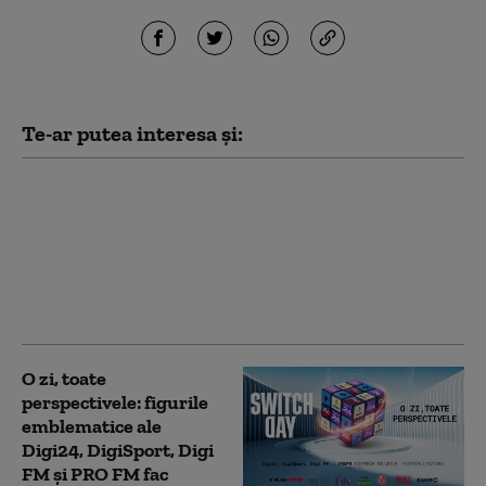
Te-ar putea interesa și:
Cum a condus Florin
Prunea fără carnet și a
făcut accident: „Nu
credeam că trebuie să
dai prioritate la
bicicliști”
O zi, toate
perspectivele: figurile
emblematice ale
Digi24, DigiSport, Digi
FM și PRO FM fac