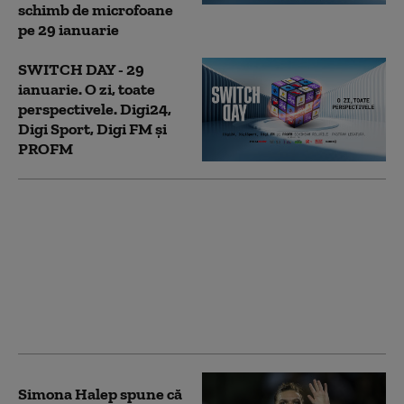
schimb de microfoane
pe 29 ianuarie
SWITCH DAY - 29
ianuarie. O zi, toate
perspectivele. Digi24,
Digi Sport, Digi FM și
PROFM
(P) Kaufland se alătură
Federației Române de
Tenis și lansează
„Servește Inspirație”,
platforma ce
conectează cariera și
sportul
Simona Halep spune că