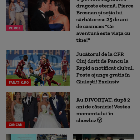
dragoste eternă. Pierce
Brosnan și soția lui
sărbătoresc 25 de ani
de căsnicie: "Ce
PE ROZ
aventură este viața cu
tine!"
Jucătorul de la CFR
Cluj dorit de Pancu la
Rapid a notificat clubul.
Poate ajunge gratis în
Giulești! Exclusiv
FANATIK.RO
Au DIVORȚAT, după 2
ani de căsnicie! Vestea
momentului în
showbiz😮
CANCAN