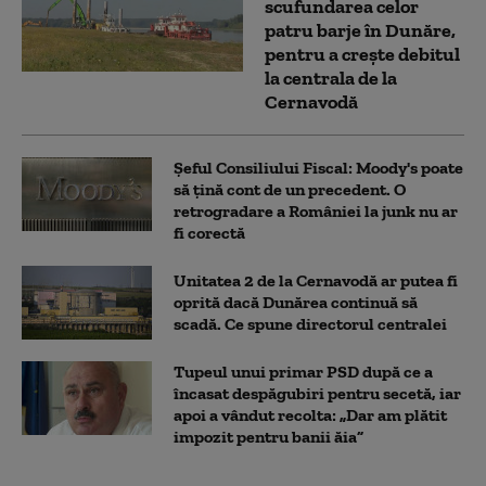
scufundarea celor
patru barje în Dunăre,
pentru a crește debitul
la centrala de la
Cernavodă
Șeful Consiliului Fiscal: Moody's poate
să țină cont de un precedent. O
retrogradare a României la junk nu ar
fi corectă
Unitatea 2 de la Cernavodă ar putea fi
oprită dacă Dunărea continuă să
scadă. Ce spune directorul centralei
Tupeul unui primar PSD după ce a
încasat despăgubiri pentru secetă, iar
apoi a vândut recolta: „Dar am plătit
impozit pentru banii ăia”