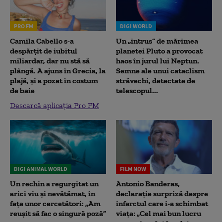
PRO FM
DIGI WORLD
Camila Cabello s-a
Un „intrus” de mărimea
despărțit de iubitul
planetei Pluto a provocat
miliardar, dar nu stă să
haos în jurul lui Neptun.
plângă. A ajuns în Grecia, la
Semne ale unui cataclism
plajă, și a pozat în costum
străvechi, detectate de
de baie
telescopul...
Descarcă aplicația Pro FM
DIGI ANIMAL WORLD
FILM NOW
Un rechin a regurgitat un
Antonio Banderas,
arici viu și nevătămat, în
declarație surpriză despre
fața unor cercetători: „Am
infarctul care i-a schimbat
reușit să fac o singură poză”
viața: „Cel mai bun lucru