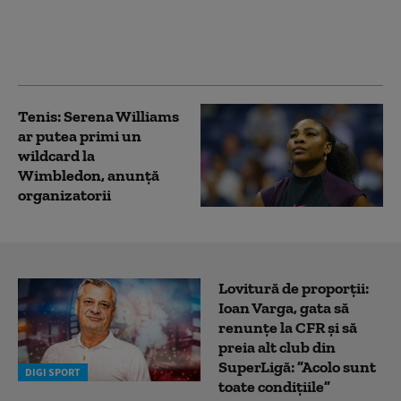
retras oficial din tenis.
„Mulţumesc României”
Tenis: Serena Williams
ar putea primi un
wildcard la
Wimbledon, anunţă
organizatorii
Lovitură de proporții:
Ioan Varga, gata să
renunțe la CFR și să
preia alt club din
SuperLigă: ”Acolo sunt
DIGI SPORT
toate condițiile”