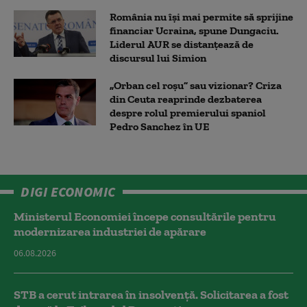
România nu își mai permite să sprijine
financiar Ucraina, spune Dungaciu.
Liderul AUR se distanțează de
discursul lui Simion
„Orban cel roșu” sau vizionar? Criza
din Ceuta reaprinde dezbaterea
despre rolul premierului spaniol
Pedro Sanchez în UE
DIGI ECONOMIC
Ministerul Economiei începe consultările pentru
modernizarea industriei de apărare
06.08.2026
STB a cerut intrarea în insolvență. Solicitarea a fost