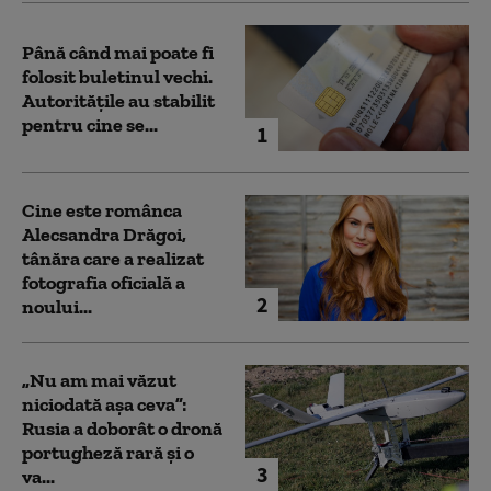
Până când mai poate fi
folosit buletinul vechi.
Autoritățile au stabilit
pentru cine se...
1
Cine este românca
Alecsandra Drăgoi,
tânăra care a realizat
fotografia oficială a
2
noului...
„Nu am mai văzut
niciodată așa ceva”:
Rusia a doborât o dronă
portugheză rară și o
3
va...