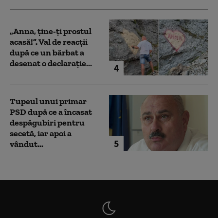
„Anna, ţine-ţi prostul
acasă!”. Val de reacții
după ce un bărbat a
desenat o declarație...
4
Tupeul unui primar
PSD după ce a încasat
despăgubiri pentru
secetă, iar apoi a
5
vândut...