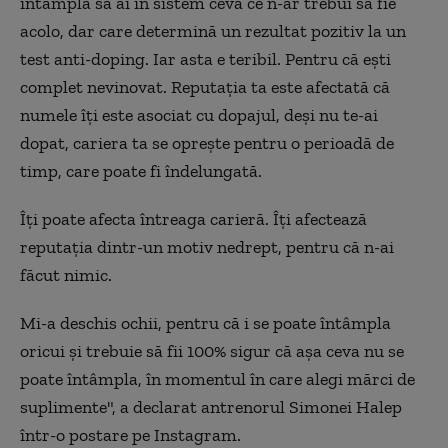
întâmplă să ai în sistem ceva ce n-ar trebui să fie
acolo, dar care determină un rezultat pozitiv la un
test anti-doping. Iar asta e teribil. Pentru că ești
complet nevinovat. Reputația ta este afectată că
numele îți este asociat cu dopajul, deși nu te-ai
dopat, cariera ta se oprește pentru o perioadă de
timp, care poate fi îndelungată.
Îți poate afecta întreaga carieră. Îți afectează
reputația dintr-un motiv nedrept, pentru că n-ai
făcut nimic.
Mi-a deschis ochii, pentru că i se poate întâmpla
oricui și trebuie să fii 100% sigur că așa ceva nu se
poate întâmpla, în momentul în care alegi mărci de
suplimente", a declarat antrenorul Simonei Halep
într-o postare pe Instagram.