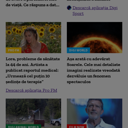
de viață. Ce răspuns a dat...
Descarcă aplicația Digi
Sport
PRO FM
DIGI WORLD
Lora, probleme de sănătate
Așa arată cu adevărat
la 44 de ani. Artista a
Soarele. Cele mai detaliate
publicat raportul medical:
imagini realizate vreodată
„Urmează cel puțin 10
dezvăluie un fenomen
ședințe de terapie”
spectaculos
Descarcă aplicația Pro FM
DIGI ANIMAL WORLD
FILM NOW