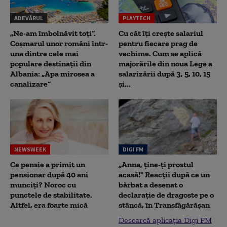
ADEVĂRUL
PLAYTECH
„Ne-am îmbolnăvit toți”.
Cu cât îți crește salariul
Coșmarul unor români într-
pentru fiecare prag de
una dintre cele mai
vechime. Cum se aplică
populare destinații din
majorările din noua Lege a
Albania: „Apa mirosea a
salarizării după 3, 5, 10, 15
canalizare”
și...
NEWSWEEK
DIGI FM
Ce pensie a primit un
„Anna, ţine-ţi prostul
pensionar după 40 ani
acasă!" Reacţii după ce un
munciți? Noroc cu
bărbat a desenat o
punctele de stabilitate.
declaraţie de dragoste pe o
Altfel, era foarte mică
stâncă, în Transfăgărăşan
Descarcă aplicația Digi FM