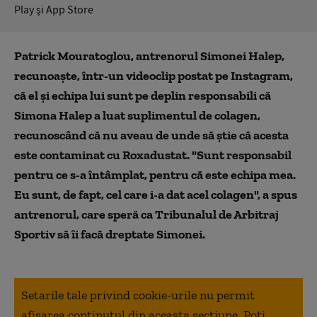
Play şi App Store
Patrick Mouratoglou, antrenorul Simonei Halep,
recunoaște, într-un videoclip postat pe Instagram,
că el și echipa lui sunt pe deplin responsabili că
Simona Halep a luat suplimentul de colagen,
recunoscând că nu aveau de unde să știe că acesta
este contaminat cu Roxadustat. "Sunt responsabil
pentru ce s-a întâmplat, pentru că este echipa mea.
Eu sunt, de fapt, cel care i-a dat acel colagen", a spus
antrenorul, care speră ca Tribunalul de Arbitraj
Sportiv să îi facă dreptate Simonei.
Setarile tale privind cookie-urile nu permit
afisarea continutul din aceasta sectiune. Poti