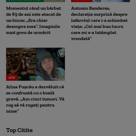
Momentul când un bărbat
Antonio Banderas,
de 65 de ani este atacat de
declarație surpriză despre
un bizon: „Era chiar
infarctul care i-a schimbat
deasupra mea”. Imaginile
viața: „Cel mai bun lucru
sunt greu de urmărit
care mi s-a întâmplat
vreodată”
UTV
Alina Pușcău a dezvăluit că
se confruntă cu o boală
gravă. „Am cinci tumori. Vă
rog să vă rugați pentru
mine”
Top Citite