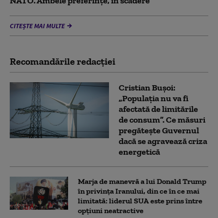
NATO. Ambele preferințe, în scădere
CITEȘTE MAI MULTE
Recomandările redacţiei
Cristian Bușoi:
„Populația nu va fi
afectată de limitările
de consum”. Ce măsuri
pregătește Guvernul
dacă se agravează criza
energetică
Marja de manevră a lui Donald Trump
în privința Iranului, din ce în ce mai
limitată: liderul SUA este prins între
opțiuni neatractive