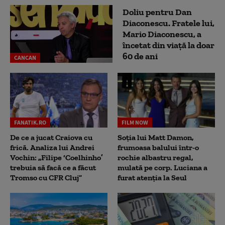
Doliu pentru Dan
Diaconescu. Fratele lui,
Mario Diaconescu, a
încetat din viață la doar
60 de ani
CANCAN
FANATIK.RO
FILM NOW
De ce a jucat Craiova cu
Soția lui Matt Damon,
frică. Analiza lui Andrei
frumoasa balului într-o
Vochin: „Filipe ‘Coelhinho’
rochie albastru regal,
trebuia să facă ce a făcut
mulată pe corp. Luciana a
Tromso cu CFR Cluj”
furat atenția la Seul