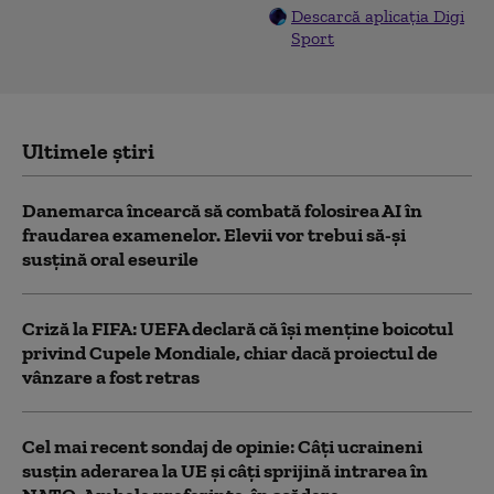
Descarcă aplicația Digi
Sport
Ultimele știri
Danemarca încearcă să combată folosirea AI în
fraudarea examenelor. Elevii vor trebui să-şi
susţină oral eseurile
Criză la FIFA: UEFA declară că îşi menţine boicotul
privind Cupele Mondiale, chiar dacă proiectul de
vânzare a fost retras
Cel mai recent sondaj de opinie: Câți ucraineni
susțin aderarea la UE și câți sprijină intrarea în