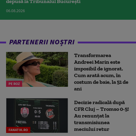
depusă la Tribunalul București
06.08.2026
PARTENERII NOȘTRI
Transformarea
Andreei Marin este
imposibil de ignorat.
Cum arată acum, în
costum de baie, la 51 de
PE ROZ
ani
Decizie radicală după
CFR Cluj – Tromso 0-5!
Au renunțat la
transmisiunea
meciului retur
FANATIK.RO