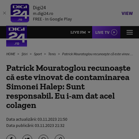
Digi24
VIEW
m.digi24.ro
FREE - In Google Play
LIVE TV
LIVE FM
HOME
Știri
Sport
Tenis
Patrick Mouratoglou recunoaște că este vinovat de contaminarea Simonei Halep: Sunt responsabil. Eu i-am dat acel colagen
Patrick Mouratoglou recunoaște
că este vinovat de contaminarea
Simonei Halep: Sunt
responsabil. Eu i-am dat acel
colagen
Data actualizării:
03.11.2023 21:50
Data publicării:
03.11.2023 21:32