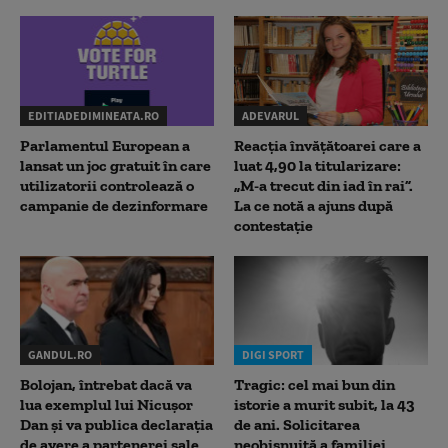
EDITIADEDIMINEATA.RO
ADEVARUL
Parlamentul European a
Reacția învățătoarei care a
lansat un joc gratuit în care
luat 4,90 la titularizare:
utilizatorii controlează o
„M-a trecut din iad în rai”.
campanie de dezinformare
La ce notă a ajuns după
contestație
GANDUL.RO
DIGI SPORT
Bolojan, întrebat dacă va
Tragic: cel mai bun din
lua exemplul lui Nicușor
istorie a murit subit, la 43
Dan și va publica declarația
de ani. Solicitarea
de avere a partenerei sale
neobișnuită a familiei