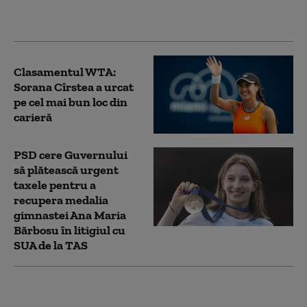
la dublu în turneul de
la Cincinnati
Clasamentul WTA:
Sorana Cîrstea a urcat
pe cel mai bun loc din
carieră
PSD cere Guvernului
să plătească urgent
taxele pentru a
recupera medalia
gimnastei Ana Maria
Bărbosu în litigiul cu
SUA de la TAS
Simona Halep s-a